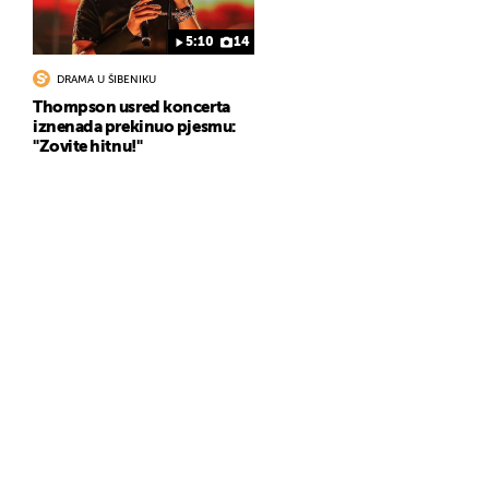
5:10
14
DRAMA U ŠIBENIKU
Thompson usred koncerta
iznenada prekinuo pjesmu:
"Zovite hitnu!"