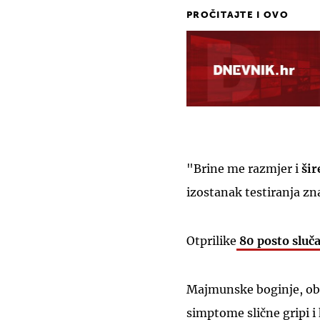
PROČITAJTE I OVO
"Brine me razmjer i
šir
izostanak testiranja zn
Otprilike
80 posto sluča
Majmunske boginje, o
simptome slične gripi i 