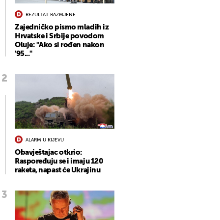
REZULTAT RAZMJENE
Zajedničko pismo mladih iz
Hrvatske i Srbije povodom
Oluje: "Ako si rođen nakon
'95..."
ALARM U KIJEVU
Obavještajac otkrio:
Raspoređuju se i imaju 120
raketa, napast će Ukrajinu