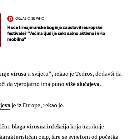
OGLASIO SE WHO
Hoće li majmunske boginje zaustaviti europske
festivale? "Većina ljudi je seksualno aktivna i vrlo
mobilna"
UKLJUČITE NOTIFIKACIJE
enje virusa
u svijetu", rekao je Tedros, dodavši da
ači da vjerojatno ima puno
više slučajeva.
jeva
je iz Europe, rekao je.
bično
blaga virusna infekcija
koja uzrokuje
karakterističan osip, šire se svijetom od početka