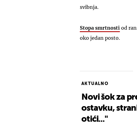
svibnja.
Stopa smrtnosti
od rani
oko jedan posto.
AKTUALNO
Novi šok za pre
ostavku, stran
otići..."