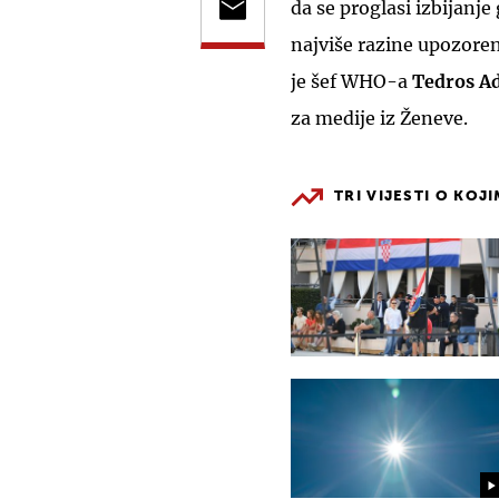
da se proglasi izbijanj
najviše razine upozoren
je šef WHO-a
Tedros A
za medije iz Ženeve.
TRI VIJESTI O KOJ