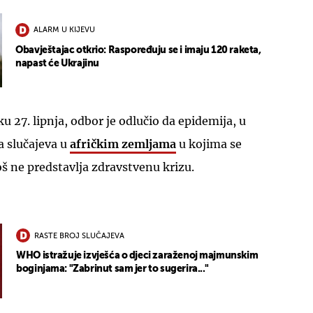
ALARM U KIJEVU
Obavještajac otkrio: Raspoređuju se i imaju 120 raketa,
napast će Ukrajinu
27. lipnja, odbor je odlučio da epidemija, u
a slučajeva u
afričkim zemljama
u kojima se
još ne predstavlja zdravstvenu krizu.
RASTE BROJ SLUČAJEVA
WHO istražuje izvješća o djeci zaraženoj majmunskim
boginjama: "Zabrinut sam jer to sugerira..."