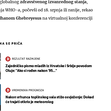
e globalnog
zdravstvenog izvanrednog stanja
,
ja WHO-a, počevši od 18. srpnja ili ranije, rekao
dhanom Ghebreyesus
na virtualnoj konferenciji
IMA SE PRIČA
REZULTAT RAZMJENE
Zajedničko pismo mladih iz Hrvatske i Srbije povodom
Oluje: "Ako si rođen nakon '95..."
VREMENSKA PROGNOZA
Nakon vrhunca toplinskog vala stiže osvježenje: Dokad
će trajati otkrio je meteorolog