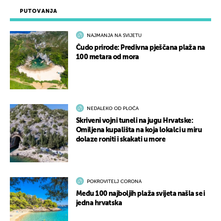
PUTOVANJA
NAJMANJA NA SVIJETU
Čudo prirode: Predivna pješčana plaža na
100 metara od mora
NEDALEKO OD PLOČA
Skriveni vojni tuneli na jugu Hrvatske:
Omiljena kupališta na koja lokalci u miru
dolaze roniti i skakati u more
POKROVITELJ CORONA
Među 100 najboljih plaža svijeta našla se i
jedna hrvatska