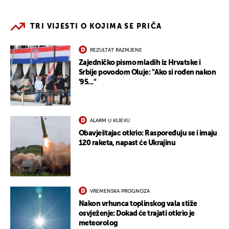
TRI VIJESTI O KOJIMA SE PRIČA
REZULTAT RAZMJENE
Zajedničko pismo mladih iz Hrvatske i
Srbije povodom Oluje: "Ako si rođen nakon
'95..."
ALARM U KIJEVU
Obavještajac otkrio: Raspoređuju se i imaju
120 raketa, napast će Ukrajinu
VREMENSKA PROGNOZA
Nakon vrhunca toplinskog vala stiže
osvježenje: Dokad će trajati otkrio je
meteorolog