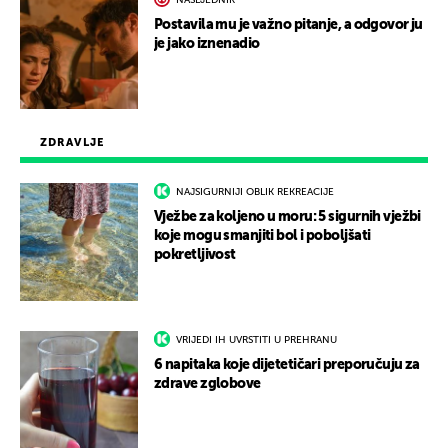
Postavila mu je važno pitanje, a odgovor ju
je jako iznenadio
ZDRAVLJE
NAJSIGURNIJI OBLIK REKREACIJE
Vježbe za koljeno u moru: 5 sigurnih vježbi
koje mogu smanjiti bol i poboljšati
pokretljivost
VRIJEDI IH UVRSTITI U PREHRANU
6 napitaka koje dijetetičari preporučuju za
zdrave zglobove