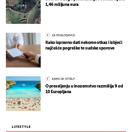
1,46 milijuna eura
ZA POSLODAVCE
Kako ispravno dati nekome otkaz i izbjeći
najčešće pogreške te sudske sporove
KAMO BI OTIŠLI?
O preseljenju u inozemstvo razmišlja 9 od
10 Europljana
LIFESTYLE