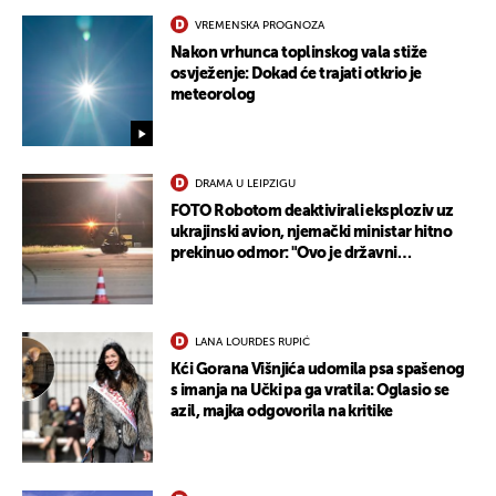
VREMENSKA PROGNOZA
Nakon vrhunca toplinskog vala stiže
osvježenje: Dokad će trajati otkrio je
meteorolog
DRAMA U LEIPZIGU
FOTO Robotom deaktivirali eksploziv uz
ukrajinski avion, njemački ministar hitno
prekinuo odmor: "Ovo je državni
terorizam"
LANA LOURDES RUPIĆ
Kći Gorana Višnjića udomila psa spašenog
s imanja na Učki pa ga vratila: Oglasio se
azil, majka odgovorila na kritike