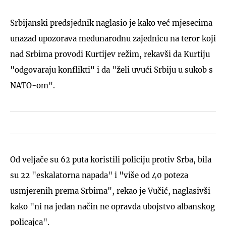
Srbijanski predsjednik naglasio je kako već mjesecima
unazad upozorava međunarodnu zajednicu na teror koji
nad Srbima provodi Kurtijev režim, rekavši da Kurtiju
"odgovaraju konflikti" i da "želi uvući Srbiju u sukob s
NATO-om".
Od veljače su 62 puta koristili policiju protiv Srba, bila
su 22 "eskalatorna napada" i "više od 40 poteza
usmjerenih prema Srbima", rekao je Vučić, naglasivši
kako "ni na jedan način ne opravda ubojstvo albanskog
policajca".