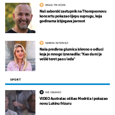
IMAJU TRI KĆERI
Naš saborski zastupnik na Thompsonovu
koncertu pokazao lijepu suprugu, koja
godinama izbjegava javnost
ISKRENI INTERVJU!
Naša predivna glumica iskreno o odluci
koja je mnoge iznenadila: ''Kao da mi je
veliki teret pao s leđa''
SPORT
SVE OBJAVIO
VIDEO Australac ošišao Modrića i pokazao
novu Lukinu frizuru