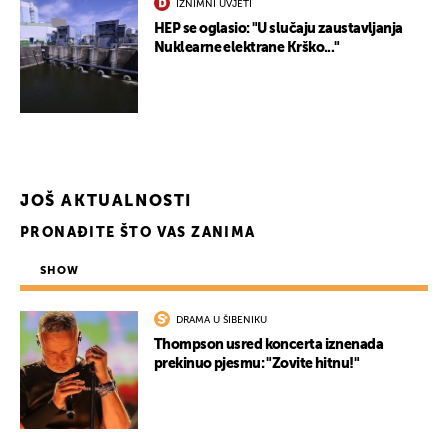
IZNIMNI UVJETI
HEP se oglasio: "U slučaju zaustavljanja
Nuklearne elektrane Krško..."
JOŠ AKTUALNOSTI
PRONAĐITE ŠTO VAS ZANIMA
SHOW
DRAMA U ŠIBENIKU
Thompson usred koncerta iznenada
prekinuo pjesmu: "Zovite hitnu!"