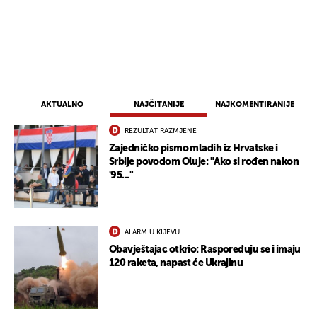
AKTUALNO
NAJČITANIJE
NAJKOMENTIRANIJE
REZULTAT RAZMJENE
Zajedničko pismo mladih iz Hrvatske i
Srbije povodom Oluje: "Ako si rođen nakon
'95..."
ALARM U KIJEVU
Obavještajac otkrio: Raspoređuju se i imaju
120 raketa, napast će Ukrajinu