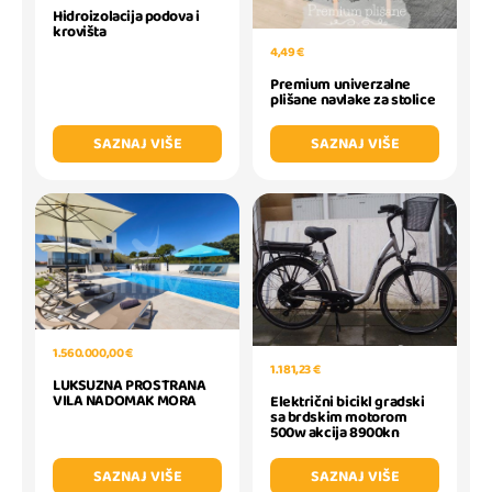
Hidroizolacija podova i
krovišta
4,49 €
Premium univerzalne
plišane navlake za stolice
SAZNAJ VIŠE
SAZNAJ VIŠE
1.560.000,00 €
1.181,23 €
LUKSUZNA PROSTRANA
VILA NADOMAK MORA
Električni bicikl gradski
sa brdskim motorom
500w akcija 8900kn
SAZNAJ VIŠE
SAZNAJ VIŠE