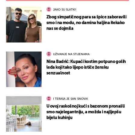
JAKO SU SLATKI!
Zbog simpatičnog para sa špice zaboravili
smo i na modu, no damina haljina itekako
nas se dojmila
UŽIVANJE NA STIJENAMA
Nina Badrić: Kupaći kostim potpuno golih
leđa koji tako lijepo ističe žensku
senzualnost
I TERASA JE SAN SNOVA!
U ovoj raskošnoj kući s bazenom pronašli
smo najelegantniju, a možda i najljepšu
bijelu kuhinju