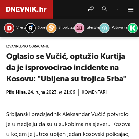
Vijesti
Sport
Showbizz
Lifestyle
Putovanja
PRETRAŽITE VIJESTI
IZVANREDNO OBRAĆANJE
Oglasio se Vučić, optužio Kurtija
da je isprovocirao incidente na
Kosovu: "Ubijena su trojica Srba"
Piše
Hina,
24. rujna 2023. @ 21:06
KOMENTARI
Srbijanski predsjednik Aleksandar Vučić potvrdio
je u nedjelju da su u sukobima na sjeveru Kosova,
u kojem je jutros ubijen jedan kosovski policajac,