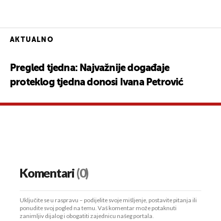
AKTUALNO
Pregled tjedna: Najvažnije događaje
proteklog tjedna donosi Ivana Petrović
Komentari
(0)
Uključite se u raspravu – podijelite svoje mišljenje, postavite pitanja ili
ponudite svoj pogled na temu. Vaš komentar može potaknuti
zanimljiv dijalog i obogatiti zajednicu našeg portala.