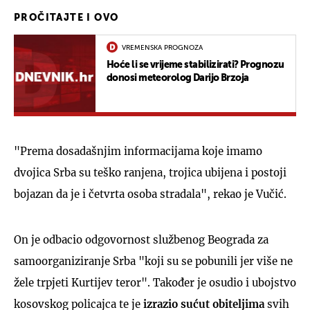
PROČITAJTE I OVO
VREMENSKA PROGNOZA
Hoće li se vrijeme stabilizirati? Prognozu
donosi meteorolog Darijo Brzoja
"Prema dosadašnjim informacijama koje imamo
dvojica Srba su teško ranjena, trojica ubijena i postoji
bojazan da je i četvrta osoba stradala", rekao je Vučić.
On je odbacio odgovornost službenog Beograda za
samoorganiziranje Srba "koji su se pobunili jer više ne
žele trpjeti Kurtijev teror". Također je osudio i ubojstvo
kosovskog policajca te je
izrazio sućut obiteljima
svih