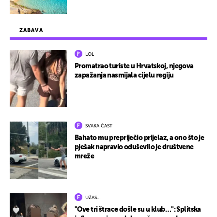
ZABAVA
LOL
Promatrao turiste u Hrvatskoj, njegova
zapažanja nasmijala cijelu regiju
SVAKA ČAST
Bahato mu prepriječio prijelaz, a ono što je
pješak napravio oduševilo je društvene
mreže
UŽAS…
"Ove tri štrace došle su u klub…": Splitska