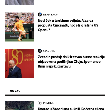
NEMA KRAJA
Novi šok u teniskom svijetu: Alcaraz
propušta Cincinatti, hoće li igrati na US
Openu?
SRAMOTA
Zvezdin predsjednik izazvao burne reakcije
objavom na godišnjicu Oluje: Spomenuo
Knin i srpsku zastavu
NOVAC
POVOLJNO
Dvorac u Zagorju na aukciji. Početna cijena