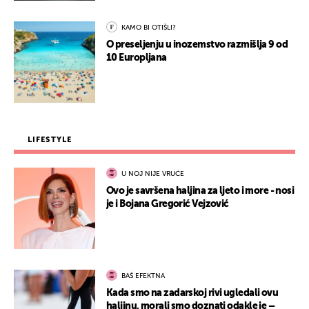
KAMO BI OTIŠLI?
O preseljenju u inozemstvo razmišlja 9 od
10 Europljana
LIFESTYLE
U NOJ NIJE VRUĆE
Ovo je savršena haljina za ljeto i more - nosi
je i Bojana Gregorić Vejzović
BAŠ EFEKTNA
Kada smo na zadarskoj rivi ugledali ovu
haljinu, morali smo doznati odakle je –