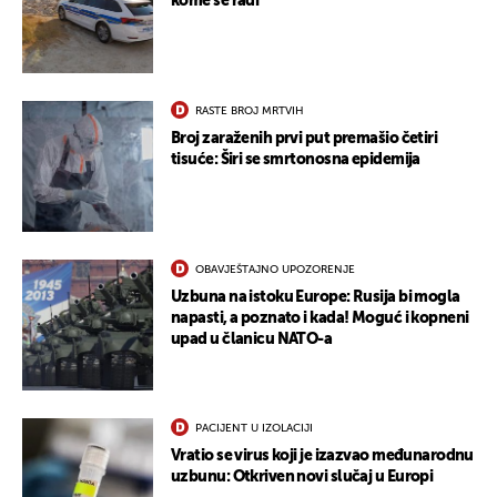
kome se radi
RASTE BROJ MRTVIH
Broj zaraženih prvi put premašio četiri
tisuće: Širi se smrtonosna epidemija
OBAVJEŠTAJNO UPOZORENJE
Uzbuna na istoku Europe: Rusija bi mogla
napasti, a poznato i kada! Moguć i kopneni
upad u članicu NATO-a
PACIJENT U IZOLACIJI
Vratio se virus koji je izazvao međunarodnu
uzbunu: Otkriven novi slučaj u Europi