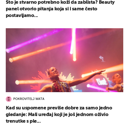
Što je stvarno potrebno koži da zablista? Beauty
panel otvorio pitanja koja si i same često
postavljamo...
POKROVITELJ WATA
Kad su uspomene previše dobre za samo jedno
gledanje: Mali uređaj koji je još jednom oživio
trenutke s ple...