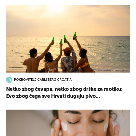
POKROVITELJ CARLSBERG CROATIA
Netko zbog ćevapa, netko zbog drške za motiku:
Evo zbog čega sve Hrvati duguju pivo...