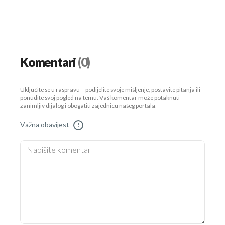
Komentari
(0)
Uključite se u raspravu – podijelite svoje mišljenje, postavite pitanja ili
ponudite svoj pogled na temu. Vaš komentar može potaknuti
zanimljiv dijalog i obogatiti zajednicu našeg portala.
Važna obavijest
!