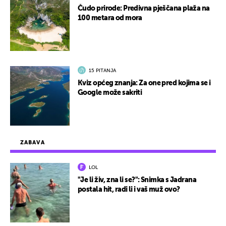
Čudo prirode: Predivna pješčana plaža na
100 metara od mora
15 PITANJA
Kviz općeg znanja: Za one pred kojima se i
Google može sakriti
ZABAVA
LOL
"Je li živ, zna li se?": Snimka s Jadrana
postala hit, radi li i vaš muž ovo?