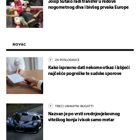
Josip Šutalo radi transfer u redove
nogometnog diva i bivšeg prvaka Europe
NOVAC
ZA POSLODAVCE
Kako ispravno dati nekome otkaz i izbjeći
najčešće pogreške te sudske sporove
TREĆI UNIKATNI BUGATTI
Nazvan je po vrsti srednjovjekovnog
viteškog konja i visok samo metar