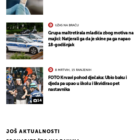
UŽAS NA BRAČU
Grupa maltretirala mladića zbog motiva na
majici: Natjerali ga da je skine pa ga napao
18-godišnjak
8 MRTVIH, 15 RANJENIH
FOTO Krvavi pohod dječaka: Ubio baku i
djeda pa upao u školu i likvidirao pet
nastavnika
14
UKLJUČITE NOTIFIKACIJE
JOŠ AKTUALNOSTI