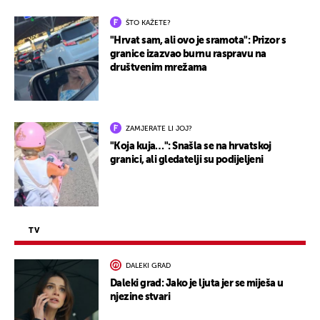
ŠTO KAŽETE?
"Hrvat sam, ali ovo je sramota": Prizor s
granice izazvao burnu raspravu na
društvenim mrežama
ZAMJERATE LI JOJ?
"Koja kuja…": Snašla se na hrvatskoj
granici, ali gledatelji su podijeljeni
TV
DALEKI GRAD
Daleki grad: Jako je ljuta jer se miješa u
njezine stvari