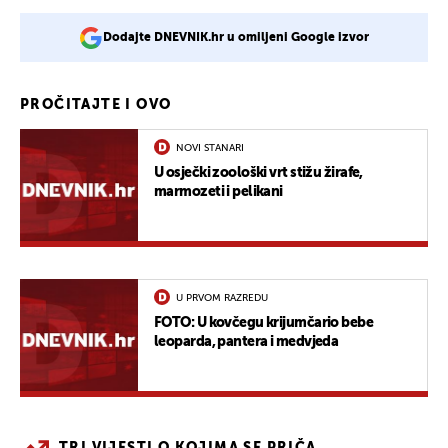
Dodajte DNEVNIK.hr u omiljeni Google izvor
PROČITAJTE I OVO
NOVI STANARI
U osječki zoološki vrt stižu žirafe,
marmozeti i pelikani
U PRVOM RAZREDU
FOTO: U kovčegu krijumčario bebe
leoparda, pantera i medvjeda
TRI VIJESTI O KOJIMA SE PRIČA