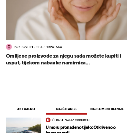
POKROVITELJ SPAR HRVATSKA
Omiljene proizvode za njegu sada možete kupiti i
usput, tijekom nabavke namirnica...
AKTUALNO
NAJČITANIJE
NAJKOMENTIRANIJE
ČEKA SE NALAZ OBDUKCIJE
U moru pronađeno tijelo: Otkriveno o