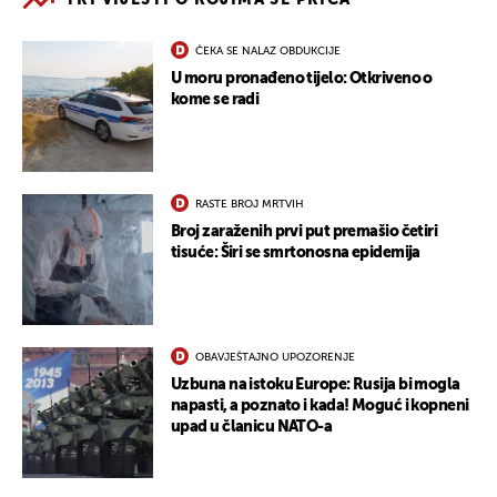
ČEKA SE NALAZ OBDUKCIJE
U moru pronađeno tijelo: Otkriveno o
kome se radi
RASTE BROJ MRTVIH
Broj zaraženih prvi put premašio četiri
tisuće: Širi se smrtonosna epidemija
OBAVJEŠTAJNO UPOZORENJE
Uzbuna na istoku Europe: Rusija bi mogla
napasti, a poznato i kada! Moguć i kopneni
upad u članicu NATO-a