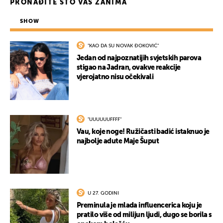
PRONAĐITE ŠTO VAS ZANIMA
SHOW
"KAO DA SU NOVAK ĐOKOVIĆ"
Jedan od najpoznatijih svjetskih parova
stigao na Jadran, ovakve reakcije
vjerojatno nisu očekivali
"UUUUUUFFFF"
Vau, koje noge! Ružičasti badić istaknuo je
najbolje adute Maje Šuput
U 27. GODINI
Preminula je mlada influencerica koju je
pratilo više od milijun ljudi, dugo se borila s