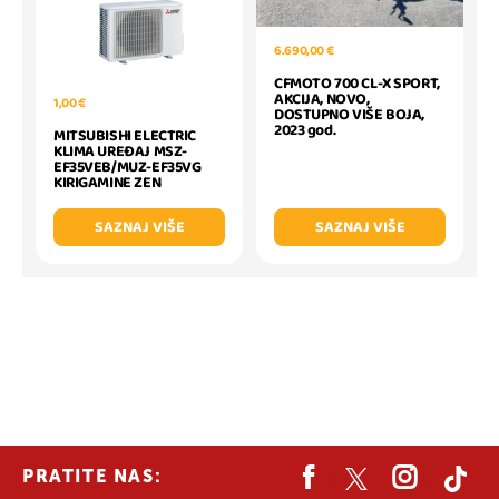
6.690,00 €
CFMOTO 700 CL-X SPORT,
AKCIJA, NOVO,
1,00 €
DOSTUPNO VIŠE BOJA,
2023 god.
MITSUBISHI ELECTRIC
KLIMA UREĐAJ MSZ-
EF35VEB/MUZ-EF35VG
KIRIGAMINE ZEN
SAZNAJ VIŠE
SAZNAJ VIŠE
PRATITE NAS: