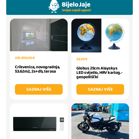
225.000,00 €
35,00 €
Crikvenica, novogradnja,
Globus 25cm Alayskys
53.62m2, 2s+db, terasa
LED svijetlo, HRV kartog.-
geopolitički
SAZNAJ VIŠE
SAZNAJ VIŠE