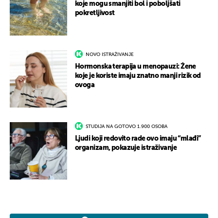
koje mogu smanjiti bol i poboljšati
pokretljivost
NOVO ISTRAŽIVANJE
Hormonska terapija u menopauzi: Žene
koje je koriste imaju znatno manji rizik od
ovoga
STUDIJA NA GOTOVO 1.900 OSOBA
Ljudi koji redovito rade ovo imaju “mlađi”
organizam, pokazuje istraživanje