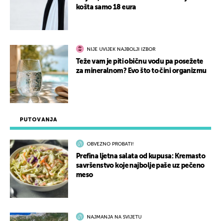
košta samo 18 eura
NIJE UVIJEK NAJBOLJI IZBOR
Teže vam je piti običnu vodu pa posežete
za mineralnom? Evo što to čini organizmu
PUTOVANJA
OBVEZNO PROBATI!
Prefina ljetna salata od kupusa: Kremasto
savršenstvo koje najbolje paše uz pečeno
meso
NAJMANJA NA SVIJETU