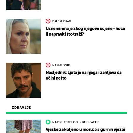
DALEKI GRAD
Uznemirena je zbog njegove ucjene - hoće
li napraviti što traži?
NASLJEDNIK
Nasljednik: Ljuta je na njega i zahtjeva da
učini nešto
ZDRAVLJE
NAJSIGURNIJI OBLIK REKREACIJE
Vježbe za koljeno u moru: 5 sigurnih vježbi