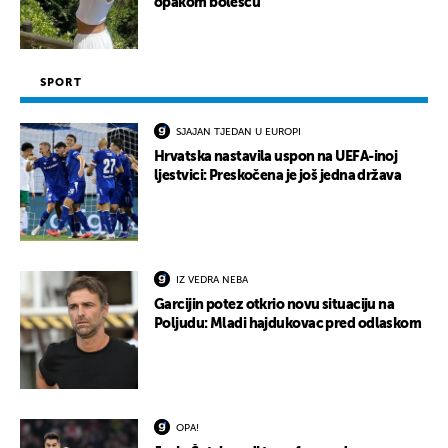
opakom bolešću
SPORT
SJAJAN TJEDAN U EUROPI
Hrvatska nastavila uspon na UEFA-inoj
ljestvici: Preskočena je još jedna država
IZ VEDRA NEBA
Garcijin potez otkrio novu situaciju na
Poljudu: Mladi hajdukovac pred odlaskom
OPA!