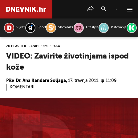
Vijesti
Sport
Showbizz
Lifestyle
Putovanja
PRETRAŽITE VIJESTI
20 PLASTIFICIRANIH PRIMJERAKA
VIDEO: Zavirite životinjama ispod
kože
Piše
Dr. Ana Kandare Šoljaga,
17. travnja 2011. @ 11:09
KOMENTARI