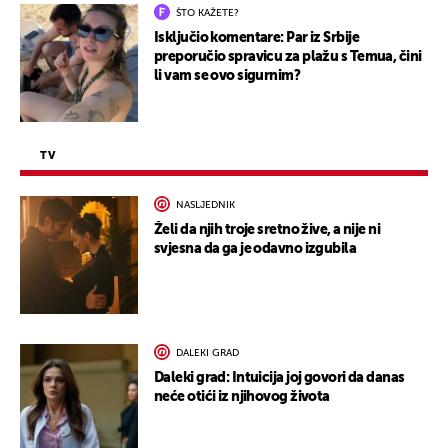
ŠTO KAŽETE?
Isključio komentare: Par iz Srbije
preporučio spravicu za plažu s Temua, čini
li vam se ovo sigurnim?
TV
NASLJEDNIK
Želi da njih troje sretno žive, a nije ni
svjesna da ga je odavno izgubila
DALEKI GRAD
Daleki grad: Intuicija joj govori da danas
neće otići iz njihovog života