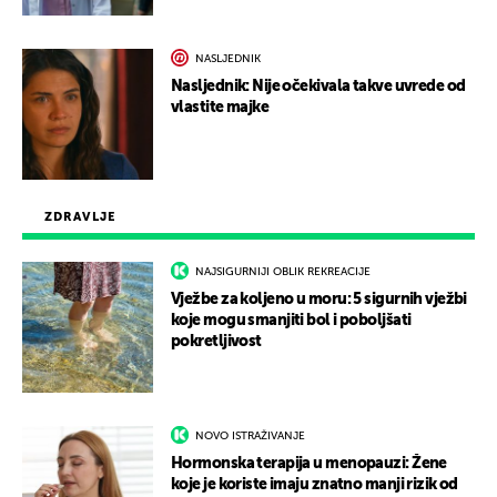
NASLJEDNIK
Nasljednik: Nije očekivala takve uvrede od
vlastite majke
ZDRAVLJE
NAJSIGURNIJI OBLIK REKREACIJE
Vježbe za koljeno u moru: 5 sigurnih vježbi
koje mogu smanjiti bol i poboljšati
pokretljivost
NOVO ISTRAŽIVANJE
Hormonska terapija u menopauzi: Žene
koje je koriste imaju znatno manji rizik od