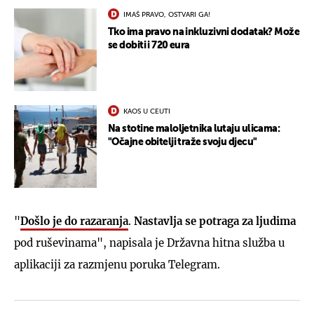
IMAŠ PRAVO, OSTVARI GA!
Tko ima pravo na inkluzivni dodatak? Može
se dobiti i 720 eura
KAOS U CEUTI
Na stotine maloljetnika lutaju ulicama:
"Očajne obitelji traže svoju djecu"
"
Došlo je do razaranja
.
Nastavlja se potraga za ljudima
pod ruševinama", napisala je Državna hitna služba u
aplikaciji za razmjenu poruka Telegram.