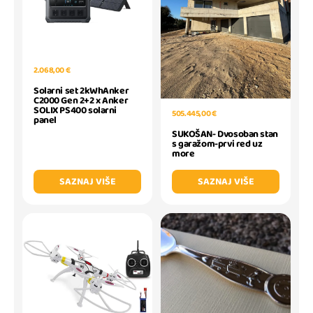
2.068,00 €
Solarni set 2kWhAnker
C2000 Gen 2+2 x Anker
SOLIX PS400 solarni
505.445,00 €
panel
SUKOŠAN- Dvosoban stan
s garažom-prvi red uz
more
SAZNAJ VIŠE
SAZNAJ VIŠE