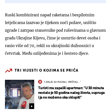
Ruski kombinirani napad raketama i bespilotnim
letjelicama izazvao je tijekom noći požare, uništio
zgrade i zatrpao stanovnike pod ruševinama u glavnom
gradu Ukrajine Kijevu, čime je usmrtio devet osoba i
ranio više od 70, rekli su ukrajinski dužnosnici u
četvrtak. Među ozlijeđenima je i šestero djece.
TRI VIJESTI O KOJIMA SE PRIČA
"I DALJE SU PLESALI, VRIŠTALI..."
Turisti mu zapalili apartman: "U 30 minuta
nestalo je 50 godina našeg života, supruga
i ja ne možemo oka sklopiti"