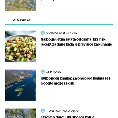
PUTOVANJA
GOTOVO ZA 15 MINUTA
Najbolja ljetna salata od graha: Brzinski
recept za dane kada je prevruće za kuhanje
15 PITANJA
Kviz općeg znanja: Za one pred kojima se i
Google može sakriti
NEVJEROJATNO OPASNO
Otrovno drvo: Tihi ubojica koji je