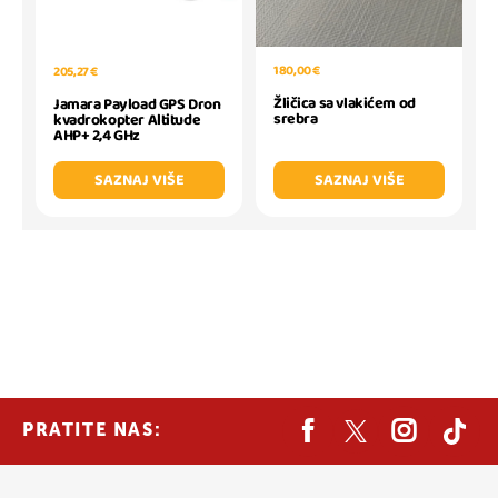
180,00 €
205,27 €
Žličica sa vlakićem od
Jamara Payload GPS Dron
srebra
kvadrokopter Altitude
AHP+ 2,4 GHz
SAZNAJ VIŠE
SAZNAJ VIŠE
PRATITE NAS: