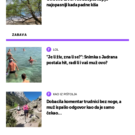
najopasniji kada padne kiša
ZABAVA
LOL
"Je li živ, zna li se?": Snimka s Jadrana
postala hit, radi li i vaš muž ovo?
KAO IZ PIŠTOLJA
Dobacila komentar trudnici bez noge, a
muž ispalio odgovor kao da je samo
čekao…