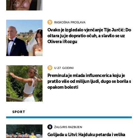
RASKOŠNA PROSLAVA
Ovako je izgledalo vjenčanje Tije Jurčić: Do
oltara ju je dopratio očuh, a slavilo se uz
Olivera i Rozgu
U 27. GODINI
Preminula je mlada influencerica koju je
pratilo više od milijun ljudi, dugo se borila s
opakom bolesti
SPORT
ŽALGIRIS RAZBIJEN
Golijada u Litvi: Hajduku petarda i velika