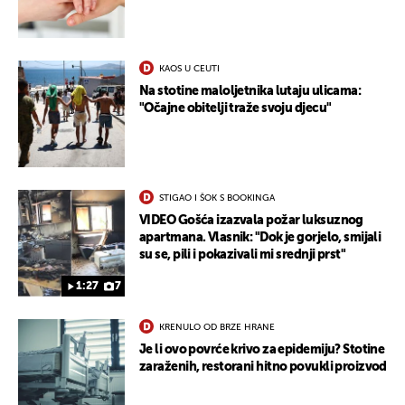
KAOS U CEUTI
Na stotine maloljetnika lutaju ulicama:
"Očajne obitelji traže svoju djecu"
UKLJUČITE NOTIFIKACIJE
STIGAO I ŠOK S BOOKINGA
VIDEO Gošća izazvala požar luksuznog
apartmana. Vlasnik: "Dok je gorjelo, smijali
su se, pili i pokazivali mi srednji prst"
1:27
7
KRENULO OD BRZE HRANE
Je li ovo povrće krivo za epidemiju? Stotine
zaraženih, restorani hitno povukli proizvod