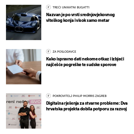
TREĆI UNIKATNI BUGATTI
Nazvan je po vrsti srednjovjekovnog
viteškog konja i visok samo metar
ZA POSLODAVCE
Kako ispravno dati nekome otkaz i izbjeći
najčešće pogreške te sudske sporove
POKROVITELJ PHILIP MORRIS ZAGREB
Digitalna rješenja za stvarne probleme: Dva
hrvatska projekta dobila potporu za razvoj