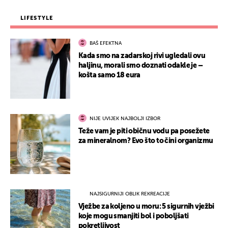
LIFESTYLE
BAŠ EFEKTNA
Kada smo na zadarskoj rivi ugledali ovu
haljinu, morali smo doznati odakle je –
košta samo 18 eura
NIJE UVIJEK NAJBOLJI IZBOR
Teže vam je piti običnu vodu pa posežete
za mineralnom? Evo što to čini organizmu
NAJSIGURNIJI OBLIK REKREACIJE
Vježbe za koljeno u moru: 5 sigurnih vježbi
koje mogu smanjiti bol i poboljšati
pokretljivost