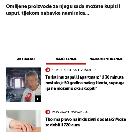
Omiljene proizvode za njegu sada možete kupiti i
usput, tijekom nabavke namirnica...
AKTUALNO
NAJČITANIJE
NAJKOMENTIRANIJE
"I DALJE SU PLESALI, VRIŠTALI..."
Turisti mu zapalili apartman: "U 30 minuta
nestalo je 50 godina našeg života, supruga
i ja ne možemo oka sklopiti"
IMAŠ PRAVO, OSTVARI GA!
Tko ima pravo na inkluzivni dodatak? Može
se dobiti i 720 eura