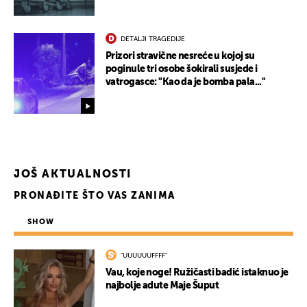
DETALJI TRAGEDIJE
Prizori stravične nesreće u kojoj su
poginule tri osobe šokirali susjede i
vatrogasce: "Kao da je bomba pala..."
JOŠ AKTUALNOSTI
PRONAĐITE ŠTO VAS ZANIMA
SHOW
"UUUUUUFFFF"
Vau, koje noge! Ružičasti badić istaknuo je
najbolje adute Maje Šuput