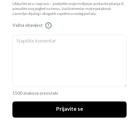
Uključite se u raspravu – podijelite svoje mišljenje, postavite pitanja ili
ponudite svoj pogled na temu. Vaš komentar može potaknuti
zanimljiv dijalog i obogatiti zajednicu našeg portala.
Važna obavijest
!
1500 znakova preostalo
Prijavite se