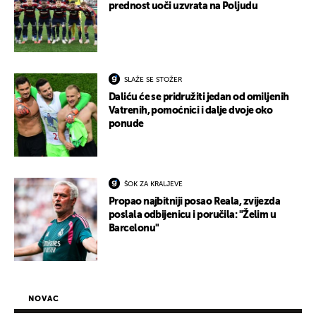
prednost uoči uzvrata na Poljudu
SLAŽE SE STOŽER
Daliću će se pridružiti jedan od omiljenih
Vatrenih, pomoćnici i dalje dvoje oko
ponude
ŠOK ZA KRALJEVE
Propao najbitniji posao Reala, zvijezda
poslala odbijenicu i poručila: "Želim u
Barcelonu"
NOVAC