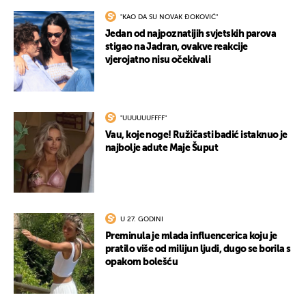
"KAO DA SU NOVAK ĐOKOVIĆ"
Jedan od najpoznatijih svjetskih parova
stigao na Jadran, ovakve reakcije
vjerojatno nisu očekivali
"UUUUUUFFFF"
Vau, koje noge! Ružičasti badić istaknuo je
najbolje adute Maje Šuput
U 27. GODINI
Preminula je mlada influencerica koju je
pratilo više od milijun ljudi, dugo se borila s
opakom bolešću