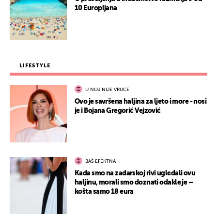
10 Europljana
LIFESTYLE
U NOJ NIJE VRUĆE
Ovo je savršena haljina za ljeto i more - nosi
je i Bojana Gregorić Vejzović
BAŠ EFEKTNA
Kada smo na zadarskoj rivi ugledali ovu
haljinu, morali smo doznati odakle je –
košta samo 18 eura