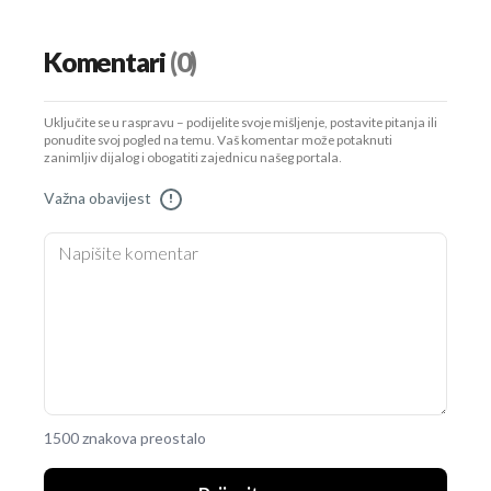
Komentari
(0)
Uključite se u raspravu – podijelite svoje mišljenje, postavite pitanja ili
ponudite svoj pogled na temu. Vaš komentar može potaknuti
zanimljiv dijalog i obogatiti zajednicu našeg portala.
Važna obavijest
!
1500 znakova preostalo