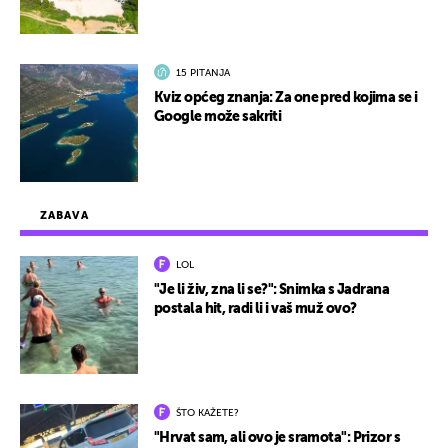
15 PITANJA
Kviz općeg znanja: Za one pred kojima se i
Google može sakriti
ZABAVA
LOL
"Je li živ, zna li se?": Snimka s Jadrana
postala hit, radi li i vaš muž ovo?
ŠTO KAŽETE?
"Hrvat sam, ali ovo je sramota": Prizor s