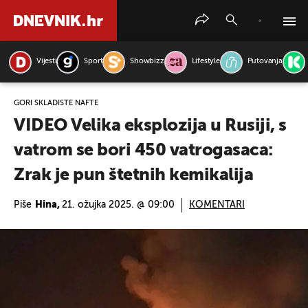
Vijesti
Sport
Showbizz
Lifestyle
Putovanja
PRETRAŽITE VIJESTI
GORI SKLADIŠTE NAFTE
VIDEO Velika eksplozija u Rusiji, s
vatrom se bori 450 vatrogasaca:
Zrak je pun štetnih kemikalija
Piše
Hina,
21. ožujka 2025. @ 09:00
KOMENTARI