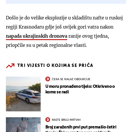
Došlo je do velike eksplozije u skladištu nafte u ruskoj
regiji Krasnodaru gdje još uvijek gori vatra nakon
napada ukrajinskih dronova
ranije ovog tjedna,
priopćile su u petak regionalne vlasti.
TRI VIJESTI O KOJIMA SE PRIČA
ČEKA SE NALAZ OBDUKCIJE
U moru pronađeno tijelo: Otkriveno o
kome se radi
RASTE BROJ MRTVIH
Broj zaraženih prvi put premašio četiri