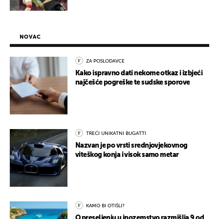
NOVAC
ZA POSLODAVCE
Kako ispravno dati nekome otkaz i izbjeći
najčešće pogreške te sudske sporove
TREĆI UNIKATNI BUGATTI
Nazvan je po vrsti srednjovjekovnog
viteškog konja i visok samo metar
KAMO BI OTIŠLI?
O preseljenju u inozemstvo razmišlja 9 od