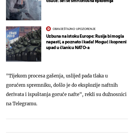
tisuće: Širi se smrtonosna epidemija
OBAVJEŠTAJNO UPOZORENJE
Uzbuna na istoku Europe: Rusija bi mogla
napasti, a poznato i kada! Moguć i kopneni
upad u članicu NATO-a
"Tijekom procesa gašenja, uslijed pada tlaka u
gorućem spremniku, došlo je do eksplozije naftnih
derivata i ispuštanja goruće nafte", rekli su dužnosnici
na Telegramu.