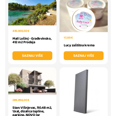
435.000,00 €
17,00 €
Mali Lošinj - Građevinsko,
412 m2 Prodaja
Lucy zaštitna krema
SAZNAJ VIŠE
SAZNAJ VIŠE
289.850,00 €
Stan: Višnjevac, 110.48 m2,
1.kat, dizalica topline,
parking, NOVO (pr