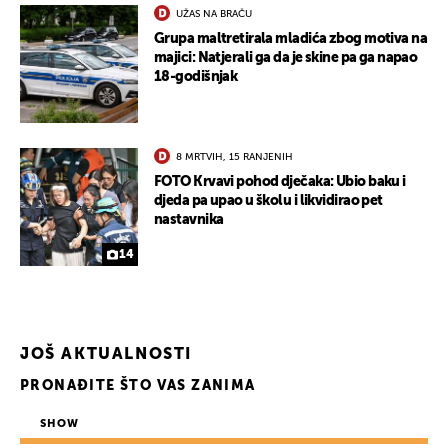
UŽAS NA BRAČU
Grupa maltretirala mladića zbog motiva na
majici: Natjerali ga da je skine pa ga napao
18-godišnjak
8 MRTVIH, 15 RANJENIH
FOTO Krvavi pohod dječaka: Ubio baku i
djeda pa upao u školu i likvidirao pet
nastavnika
14
JOŠ AKTUALNOSTI
PRONAĐITE ŠTO VAS ZANIMA
SHOW