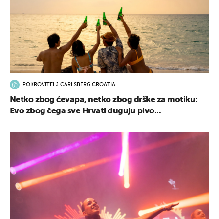
POKROVITELJ CARLSBERG CROATIA
Netko zbog ćevapa, netko zbog drške za motiku:
Evo zbog čega sve Hrvati duguju pivo...