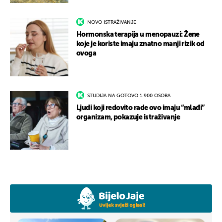
NOVO ISTRAŽIVANJE
Hormonska terapija u menopauzi: Žene
koje je koriste imaju znatno manji rizik od
ovoga
STUDIJA NA GOTOVO 1.900 OSOBA
Ljudi koji redovito rade ovo imaju “mlađi”
organizam, pokazuje istraživanje