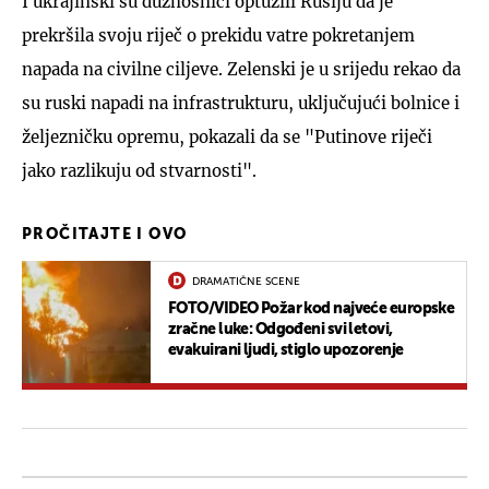
I ukrajinski su dužnosnici optužili Rusiju da je
prekršila svoju riječ o prekidu vatre pokretanjem
napada na civilne ciljeve. Zelenski je u srijedu rekao da
su ruski napadi na infrastrukturu, uključujući bolnice i
željezničku opremu, pokazali da se "Putinove riječi
jako razlikuju od stvarnosti".
PROČITAJTE I OVO
DRAMATIČNE SCENE
FOTO/VIDEO Požar kod najveće europske
zračne luke: Odgođeni svi letovi,
evakuirani ljudi, stiglo upozorenje