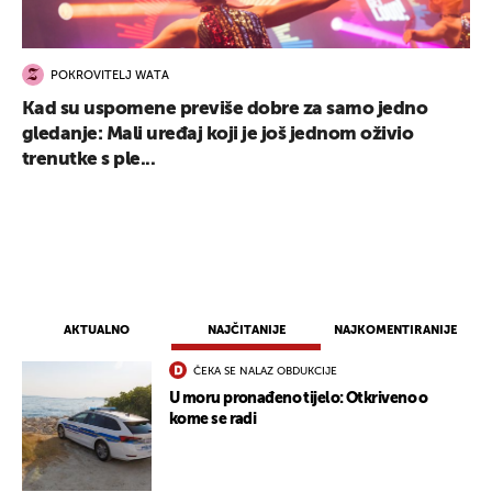
POKROVITELJ WATA
Kad su uspomene previše dobre za samo jedno
gledanje: Mali uređaj koji je još jednom oživio
trenutke s ple...
AKTUALNO
NAJČITANIJE
NAJKOMENTIRANIJE
ČEKA SE NALAZ OBDUKCIJE
UKLJUČITE NOTIFIKACIJE
U moru pronađeno tijelo: Otkriveno o
kome se radi