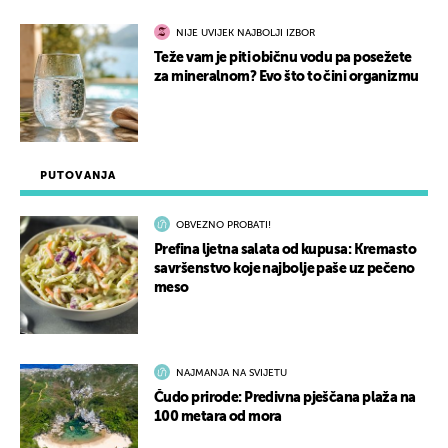
NIJE UVIJEK NAJBOLJI IZBOR
Teže vam je piti običnu vodu pa posežete
za mineralnom? Evo što to čini organizmu
PUTOVANJA
OBVEZNO PROBATI!
Prefina ljetna salata od kupusa: Kremasto
savršenstvo koje najbolje paše uz pečeno
meso
NAJMANJA NA SVIJETU
Čudo prirode: Predivna pješčana plaža na
100 metara od mora