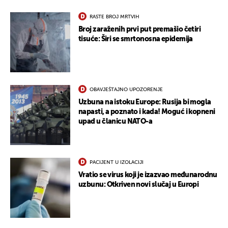
RASTE BROJ MRTVIH
Broj zaraženih prvi put premašio četiri
tisuće: Širi se smrtonosna epidemija
OBAVJEŠTAJNO UPOZORENJE
Uzbuna na istoku Europe: Rusija bi mogla
napasti, a poznato i kada! Moguć i kopneni
upad u članicu NATO-a
PACIJENT U IZOLACIJI
Vratio se virus koji je izazvao međunarodnu
uzbunu: Otkriven novi slučaj u Europi