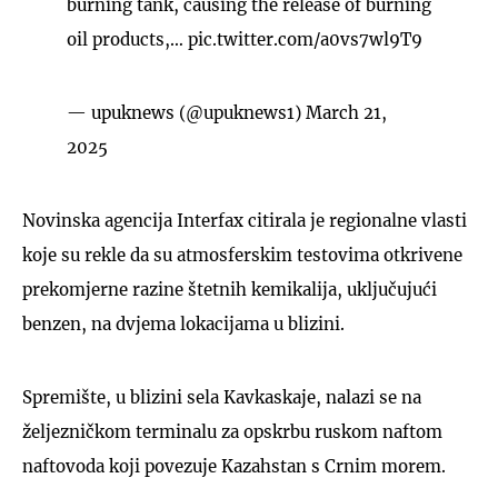
burning tank, causing the release of burning
oil products,…
pic.twitter.com/a0vs7wl9T9
— upuknews (@upuknews1)
March 21,
2025
Novinska agencija Interfax citirala je regionalne vlasti
koje su rekle da su atmosferskim testovima otkrivene
prekomjerne razine štetnih kemikalija, uključujući
benzen, na dvjema lokacijama u blizini.
Spremište, u blizini sela Kavkaskaje, nalazi se na
željezničkom terminalu za opskrbu ruskom naftom
naftovoda koji povezuje Kazahstan s Crnim morem.