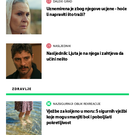
DALEKI GRAD
Uznemirena je zbog njegove ucjene - hoće
li napraviti što traži?
NASLJEDNIK
Nasljednik: Ljuta je na njega i zahtjeva da
učini nešto
ZDRAVLJE
NAJSIGURNIJI OBLIK REKREACIJE
Vježbe za koljeno u moru: 5 sigurnih vježbi
koje mogu smanjiti bol i poboljšati
pokretljivost