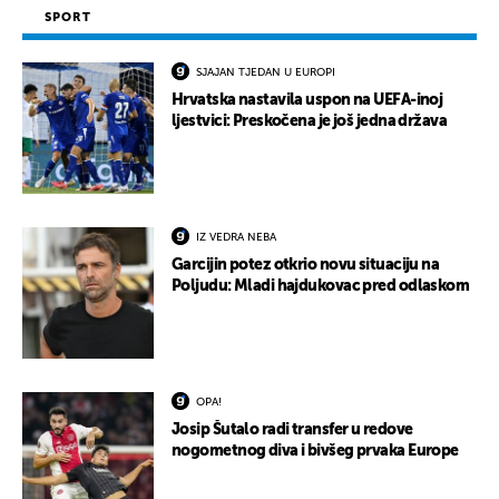
SPORT
SJAJAN TJEDAN U EUROPI
Hrvatska nastavila uspon na UEFA-inoj
ljestvici: Preskočena je još jedna država
IZ VEDRA NEBA
Garcijin potez otkrio novu situaciju na
Poljudu: Mladi hajdukovac pred odlaskom
OPA!
Josip Šutalo radi transfer u redove
nogometnog diva i bivšeg prvaka Europe