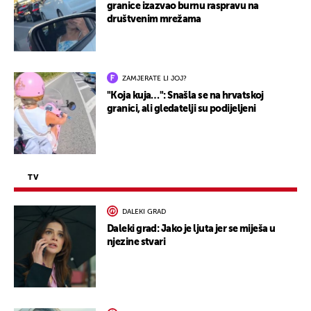
granice izazvao burnu raspravu na
društvenim mrežama
ZAMJERATE LI JOJ?
"Koja kuja…": Snašla se na hrvatskoj
granici, ali gledatelji su podijeljeni
TV
DALEKI GRAD
Daleki grad: Jako je ljuta jer se miješa u
njezine stvari