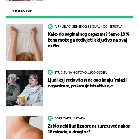
ZDRAVLJE
"VRHUNAC" ŽENSKOG SEKSUALNOG ISKUSTVA
Kako do vaginalnog orgazma? Samo 18 %
žena može ga doživjeti isključivo na ovaj
način
STUDIJA NA GOTOVO 1.900 OSOBA
Ljudi koji redovito rade ovo imaju “mlađi”
organizam, pokazuje istraživanje
POKROVITELJ STADA
Zašto neki ljudi izgore na suncu već nakon
15 minuta, a drugi ne?