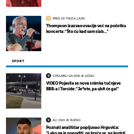
PRED 20 TISUĆA LJUDI
Thompson izazvao ovacije već na početku
koncerta: "Što ću kad sam slab..."
SPORT
CIPELARILI GA DOK JE LEŽAO
VIDEO Pojavila se nova snimka tučnjave
BBB-a i Torcide: "Je*ote, pa ubit će ga!"
AU, OVO JE RUŽNO
Poznati analitičar popljuvao Hrgovića:
"Lako ga je pogoditi, ne kreće se, ne koristi