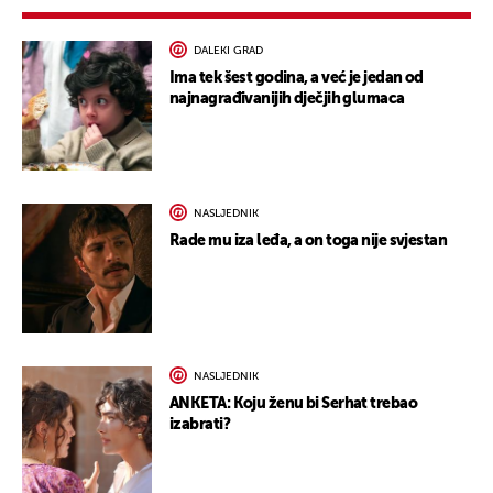
DALEKI GRAD
Ima tek šest godina, a već je jedan od
najnagrađivanijih dječjih glumaca
NASLJEDNIK
Rade mu iza leđa, a on toga nije svjestan
NASLJEDNIK
ANKETA: Koju ženu bi Serhat trebao
izabrati?