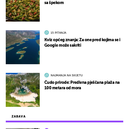
sa špekom
15 PITANJA
Kviz općeg znanja: Za one pred kojima se i
Google može sakriti
NAJMANJA NA SVIJETU
Čudo prirode: Predivna pješčana plaža na
100 metara od mora
ZABAVA