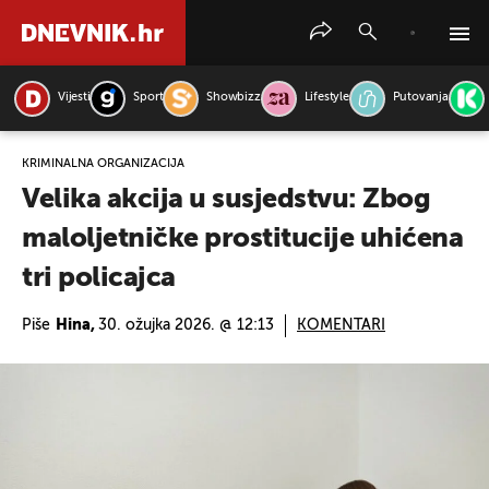
Vijesti
Sport
Showbizz
Lifestyle
Putovanja
PRETRAŽITE VIJESTI
KRIMINALNA ORGANIZACIJA
Velika akcija u susjedstvu: Zbog
maloljetničke prostitucije uhićena
tri policajca
Piše
Hina,
30. ožujka 2026. @ 12:13
KOMENTARI