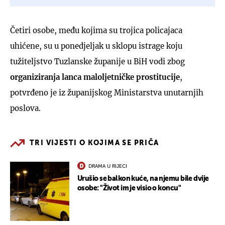
Četiri osobe, među kojima su trojica policajaca
uhićene, su u ponedjeljak u sklopu istrage koju
tužiteljstvo Tuzlanske županije u BiH vodi zbog
organiziranja lanca maloljetničke prostitucije
,
potvrđeno je iz županijskog Ministarstva unutarnjih
poslova.
TRI VIJESTI O KOJIMA SE PRIČA
DRAMA U RIJECI
Urušio se balkon kuće, na njemu bile dvije
osobe: "Život im je visio o koncu"