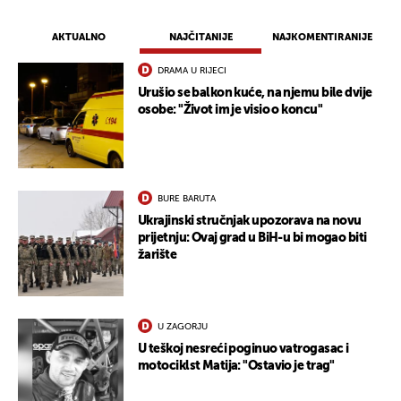
AKTUALNO
NAJČITANIJE
NAJKOMENTIRANIJE
DRAMA U RIJECI
Urušio se balkon kuće, na njemu bile dvije
osobe: "Život im je visio o koncu"
BURE BARUTA
Ukrajinski stručnjak upozorava na novu
prijetnju: Ovaj grad u BiH-u bi mogao biti
žarište
U ZAGORJU
U teškoj nesreći poginuo vatrogasac i
motociklst Matija: "Ostavio je trag"