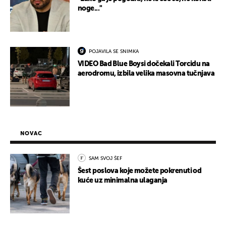
noge..."
POJAVILA SE SNIMKA
VIDEO Bad Blue Boysi dočekali Torcidu na
aerodromu, izbila velika masovna tučnjava
NOVAC
SAM SVOJ ŠEF
Šest poslova koje možete pokrenuti od
kuće uz minimalna ulaganja