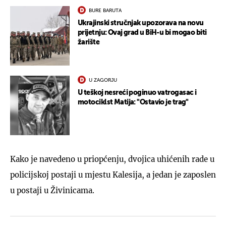
BURE BARUTA
Ukrajinski stručnjak upozorava na novu
prijetnju: Ovaj grad u BiH-u bi mogao biti
žarište
U ZAGORJU
U teškoj nesreći poginuo vatrogasac i
motociklst Matija: "Ostavio je trag"
Kako je navedeno u priopćenju, dvojica uhićenih rade u
policijskoj postaji u mjestu Kalesija, a jedan je zaposlen
u postaji u Živinicama.