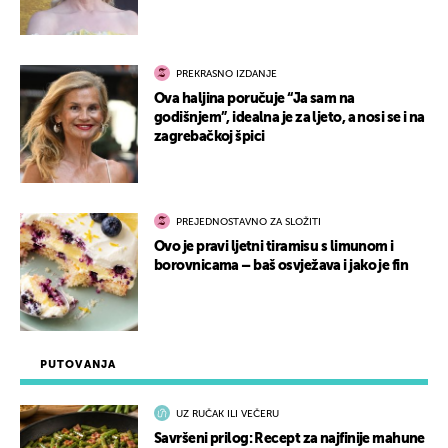
PREKRASNO IZDANJE
Ova haljina poručuje “Ja sam na
godišnjem”, idealna je za ljeto, a nosi se i na
zagrebačkoj špici
PREJEDNOSTAVNO ZA SLOŽITI
Ovo je pravi ljetni tiramisu s limunom i
borovnicama – baš osvježava i jako je fin
PUTOVANJA
UZ RUČAK ILI VEČERU
Savršeni prilog: Recept za najfinije mahune