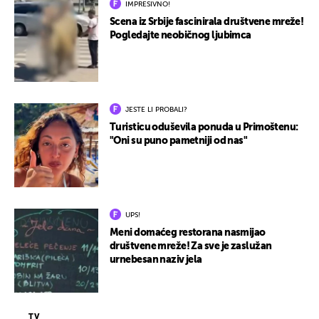
IMPRESIVNO!
Scena iz Srbije fascinirala društvene mreže!
Pogledajte neobičnog ljubimca
JESTE LI PROBALI?
Turisticu oduševila ponuda u Primoštenu:
"Oni su puno pametniji od nas"
UPS!
Meni domaćeg restorana nasmijao
društvene mreže! Za sve je zaslužan
urnebesan naziv jela
TV