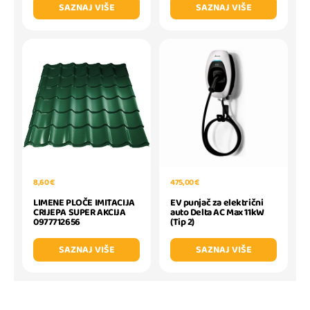
SAZNAJ VIŠE
SAZNAJ VIŠE
8,60 €
475,00 €
LIMENE PLOČE IMITACIJA
EV punjač za električni
CRIJEPA SUPER AKCIJA
auto Delta AC Max 11kW
0977712656
(Tip 2)
SAZNAJ VIŠE
SAZNAJ VIŠE