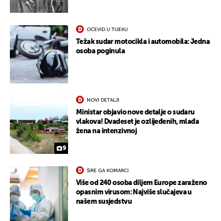
OČEVID U TIJEKU
Težak sudar motocikla i automobila: Jedna
osoba poginula
NOVI DETALJI
Ministar objavio nove detalje o sudaru
vlakova! Dvadeset je ozlijeđenih, mlađa
UKLJUČITE NOTIFIKACIJE
žena na intenzivnoj
9
ŠIRE GA KOMARCI
Više od 240 osoba diljem Europe zaraženo
opasnim virusom: Najviše slučajeva u
našem susjedstvu