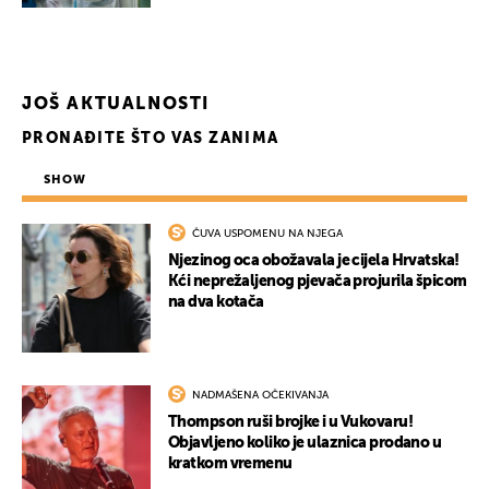
JOŠ AKTUALNOSTI
PRONAĐITE ŠTO VAS ZANIMA
SHOW
ČUVA USPOMENU NA NJEGA
Njezinog oca obožavala je cijela Hrvatska!
Kći neprežaljenog pjevača projurila špicom
na dva kotača
NADMAŠENA OČEKIVANJA
Thompson ruši brojke i u Vukovaru!
Objavljeno koliko je ulaznica prodano u
kratkom vremenu