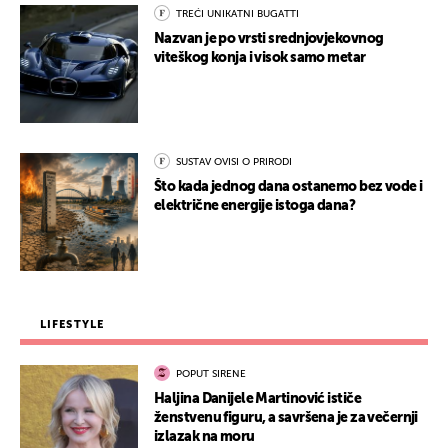
TREĆI UNIKATNI BUGATTI
Nazvan je po vrsti srednjovjekovnog
viteškog konja i visok samo metar
SUSTAV OVISI O PRIRODI
Što kada jednog dana ostanemo bez vode i
električne energije istoga dana?
LIFESTYLE
POPUT SIRENE
Haljina Danijele Martinović ističe
ženstvenu figuru, a savršena je za večernji
izlazak na moru