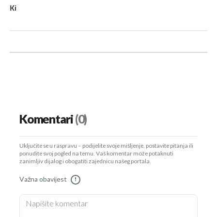
Ki
Komentari
(0)
Uključite se u raspravu – podijelite svoje mišljenje, postavite pitanja ili
ponudite svoj pogled na temu. Vaš komentar može potaknuti
zanimljiv dijalog i obogatiti zajednicu našeg portala.
Važna obavijest
!