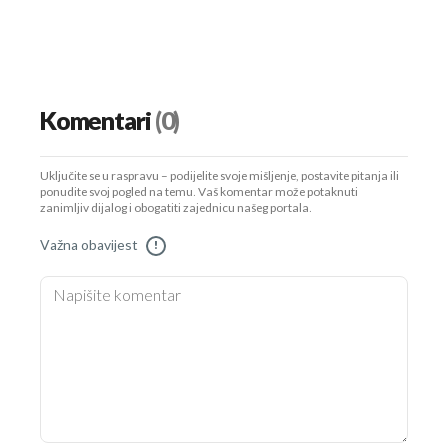
Komentari
(0)
Uključite se u raspravu – podijelite svoje mišljenje, postavite pitanja ili
ponudite svoj pogled na temu. Vaš komentar može potaknuti
zanimljiv dijalog i obogatiti zajednicu našeg portala.
Važna obavijest
!