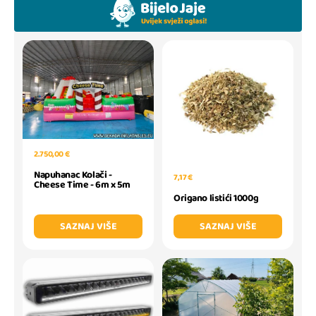
2.750,00 €
Napuhanac Kolači -
7,17 €
Cheese Time - 6m x 5m
Origano listići 1000g
SAZNAJ VIŠE
SAZNAJ VIŠE