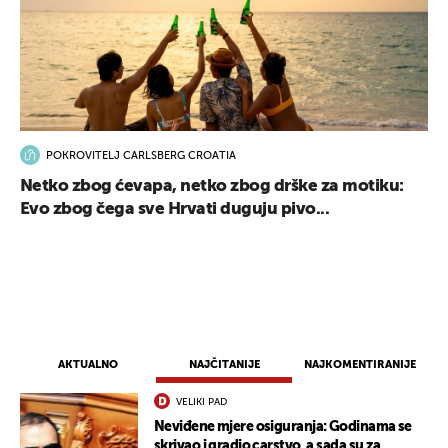
POKROVITELJ CARLSBERG CROATIA
Netko zbog ćevapa, netko zbog drške za motiku:
Evo zbog čega sve Hrvati duguju pivo...
AKTUALNO
NAJČITANIJE
NAJKOMENTIRANIJE
VELIKI PAD
Neviđene mjere osiguranja: Godinama se
skrivao i gradio carstvo, a sada su za