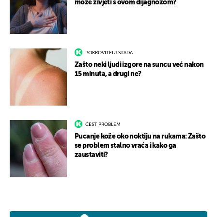
može živjeti s ovom dijagnozom?
POKROVITELJ STADA
Zašto neki ljudi izgore na suncu već nakon
15 minuta, a drugi ne?
ČEST PROBLEM
Pucanje kože oko noktiju na rukama: Zašto
se problem stalno vraća i kako ga
zaustaviti?