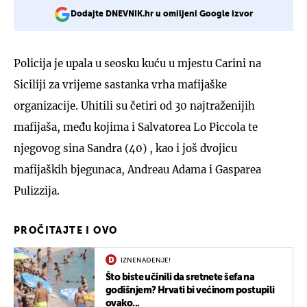
Dodajte DNEVNIK.hr u omiljeni Google izvor
Policija je upala u seosku kuću u mjestu Carini na
Siciliji za vrijeme sastanka vrha mafijaške
organizacije. Uhitili su četiri od 30 najtraženijih
mafijaša, među kojima i Salvatorea Lo Piccola te
njegovog sina Sandra (40) , kao i još dvojicu
mafijaških bjegunaca, Andreau Adama i Gasparea
Pulizzija.
PROČITAJTE I OVO
IZNENAĐENJE!
Što biste učinili da sretnete šefa na
godišnjem? Hrvati bi većinom postupili
ovako...