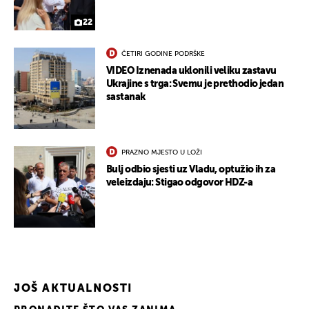
22
ČETIRI GODINE PODRŠKE
VIDEO Iznenada uklonili veliku zastavu
Ukrajine s trga: Svemu je prethodio jedan
sastanak
UKLJUČITE NOTIFIKACIJE
PRAZNO MJESTO U LOŽI
Bulj odbio sjesti uz Vladu, optužio ih za
veleizdaju: Stigao odgovor HDZ-a
JOŠ AKTUALNOSTI