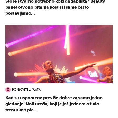
Što je stvarno potrebno koži da zablista? Beauty
panel otvorio pitanja koja si i same često
postavljamo...
POKROVITELJ WATA
Kad su uspomene previše dobre za samo jedno
gledanje: Mali uređaj koji je još jednom oživio
trenutke s ple...