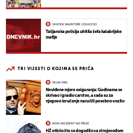
UHIĆEN SALVATORE COLUCCIO
Talijanska policija uhitila šefa kalabrijske
mafije
TRI VIJESTI O KOJIMA SE PRIČA
VELIKI PAD
Neviđene mjere osiguranja: Godinama se
skrivao i gradio carstvo, a sada su za
njegovo izručenje naručili posebno vozilo
NOVI INCIDENT NA PRUZI
HŽ otkrio što se dogodilo sa strojovođom