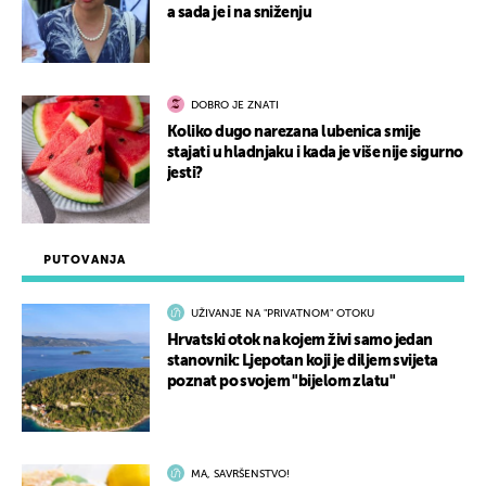
a sada je i na sniženju
DOBRO JE ZNATI
Koliko dugo narezana lubenica smije
stajati u hladnjaku i kada je više nije sigurno
jesti?
PUTOVANJA
UŽIVANJE NA "PRIVATNOM" OTOKU
Hrvatski otok na kojem živi samo jedan
stanovnik: Ljepotan koji je diljem svijeta
poznat po svojem "bijelom zlatu"
MA, SAVRŠENSTVO!