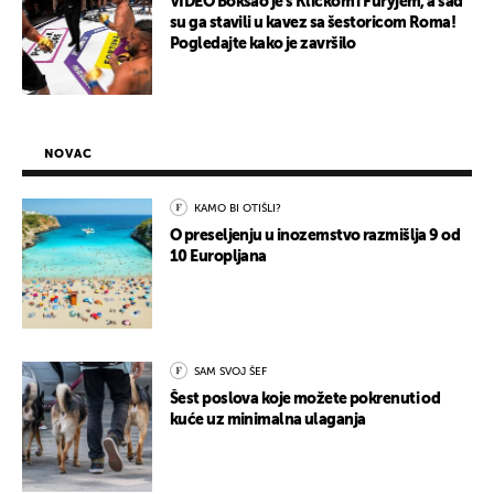
VIDEO Boksao je s Kličkom i Furyjem, a sad
su ga stavili u kavez sa šestoricom Roma!
Pogledajte kako je završilo
NOVAC
KAMO BI OTIŠLI?
O preseljenju u inozemstvo razmišlja 9 od
10 Europljana
SAM SVOJ ŠEF
Šest poslova koje možete pokrenuti od
kuće uz minimalna ulaganja