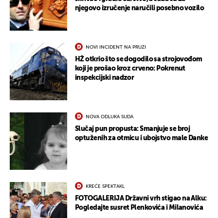
njegovo izručenje naručili posebno vozilo
NOVI INCIDENT NA PRUZI
HŽ otkrio što se dogodilo sa strojovođom
koji je prošao kroz crveno: Pokrenut
inspekcijski nadzor
NOVA ODLUKA SUDA
Slučaj pun propusta: Smanjuje se broj
optuženih za otmicu i ubojstvo male Danke
KREĆE SPEKTAKL
FOTOGALERIJA Državni vrh stigao na Alku:
Pogledajte susret Plenkovića i Milanovića