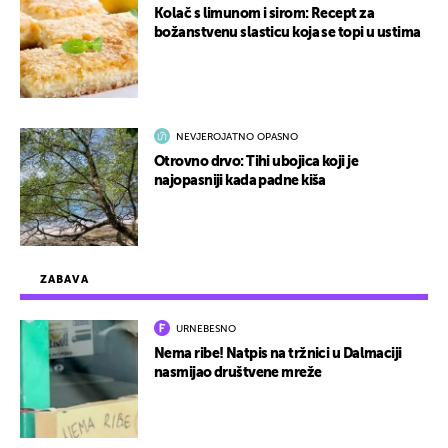
Kolač s limunom i sirom: Recept za
božanstvenu slasticu koja se topi u ustima
NEVJEROJATNO OPASNO
Otrovno drvo: Tihi ubojica koji je
najopasniji kada padne kiša
ZABAVA
URNEBESNO
Nema ribe! Natpis na tržnici u Dalmaciji
nasmijao društvene mreže