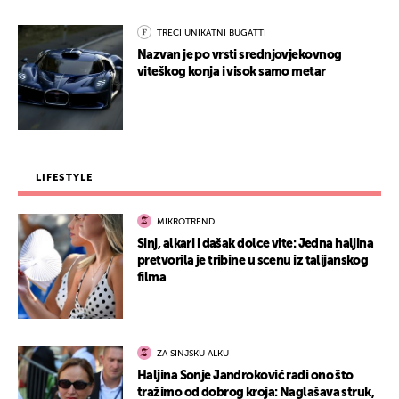
TREĆI UNIKATNI BUGATTI
Nazvan je po vrsti srednjovjekovnog
viteškog konja i visok samo metar
LIFESTYLE
MIKROTREND
Sinj, alkari i dašak dolce vite: Jedna haljina
pretvorila je tribine u scenu iz talijanskog
filma
ZA SINJSKU ALKU
Haljina Sonje Jandroković radi ono što
tražimo od dobrog kroja: Naglašava struk,