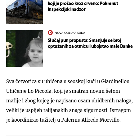
koji je prošao kroz crveno: Pokrenut
inspekcijski nadzor
NOVA ODLUKA SUDA
Slučaj pun propusta: Smanjuje se broj
optuženih za otmicu i ubojstvo male Danke
Sva četvorica su uhićena u seoskoj kući u Giardinellou.
Uhićenje Lo Piccola, koji je smatran novim šefom
mafije i zbog kojeg je napisano osam uhidbenih naloga,
veliki je uspijeh talijanskih snaga sigurnosti. Istragom
je koordinirao tužitelj u Palermu Alfredo Morvillo.