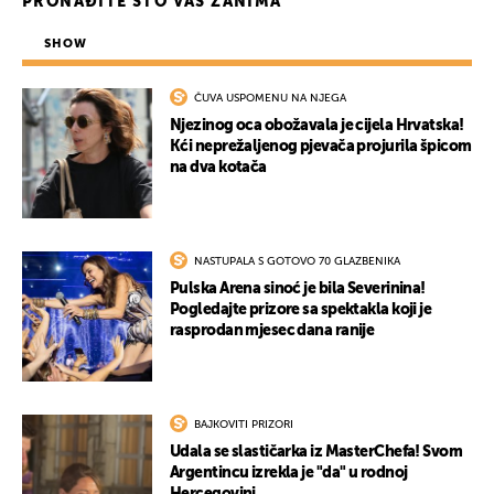
PRONAĐITE ŠTO VAS ZANIMA
SHOW
ČUVA USPOMENU NA NJEGA
Njezinog oca obožavala je cijela Hrvatska!
Kći neprežaljenog pjevača projurila špicom
na dva kotača
NASTUPALA S GOTOVO 70 GLAZBENIKA
Pulska Arena sinoć je bila Severinina!
Pogledajte prizore sa spektakla koji je
rasprodan mjesec dana ranije
BAJKOVITI PRIZORI
Udala se slastičarka iz MasterChefa! Svom
Argentincu izrekla je "da" u rodnoj