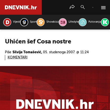
Vijesti
Sport
Showbizz
Lifestyle
Putovanja
PRETRAŽITE VIJESTI
Uhićen šef Cosa nostre
Piše
Silvije Tomašević,
05. studenoga 2007. @ 11:24
KOMENTARI