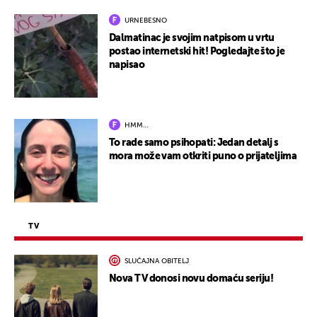
URNEBESNO
Dalmatinac je svojim natpisom u vrtu
postao internetski hit! Pogledajte što je
napisao
HMM…
To rade samo psihopati: Jedan detalj s
mora može vam otkriti puno o prijateljima
TV
SLUČAJNA OBITELJ
Nova TV donosi novu domaću seriju!