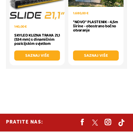
1.680,00 €
*NOVO* PLASTENIK - 4,5m
širine - obostrano bočno
140,00 €
otvaranje
SKYLED KLIZNA TRAKA 21,1
(534 mm) s dinamičnim
pozicijskim svjetlom
SAZNAJ VIŠE
SAZNAJ VIŠE
PRATITE NAS: