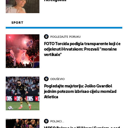
Hercegovini
SPORT
POGLEDAJTE PORUKU
FOTO Torcida podigla transparente koji će
odjeknuti Hrvatskom: Prozvali "moralne
vertikale"
ODUŠEVIO
Pogledajte majstoriju: Joško Gvardiol
jednim potezom izbrisao cijelu momčad
Atletica
POLJACI...