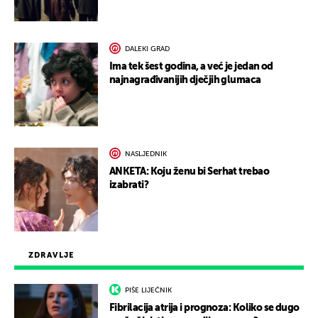
DALEKI GRAD
Ima tek šest godina, a već je jedan od
najnagrađivanijih dječjih glumaca
NASLJEDNIK
ANKETA: Koju ženu bi Serhat trebao
izabrati?
ZDRAVLJE
PIŠE LIJEČNIK
Fibrilacija atrija i prognoza: Koliko se dugo