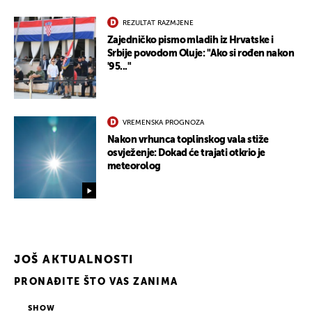
REZULTAT RAZMJENE
Zajedničko pismo mladih iz Hrvatske i
Srbije povodom Oluje: "Ako si rođen nakon
'95..."
VREMENSKA PROGNOZA
Nakon vrhunca toplinskog vala stiže
osvježenje: Dokad će trajati otkrio je
meteorolog
JOŠ AKTUALNOSTI
PRONAĐITE ŠTO VAS ZANIMA
SHOW