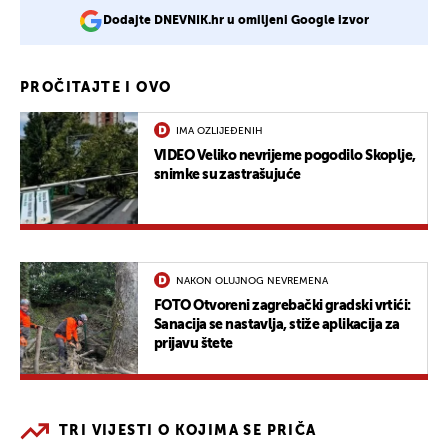
Dodajte DNEVNIK.hr u omiljeni Google izvor
PROČITAJTE I OVO
IMA OZLIJEĐENIH
VIDEO Veliko nevrijeme pogodilo Skoplje,
snimke su zastrašujuće
NAKON OLUJNOG NEVREMENA
FOTO Otvoreni zagrebački gradski vrtići:
Sanacija se nastavlja, stiže aplikacija za
prijavu štete
TRI VIJESTI O KOJIMA SE PRIČA