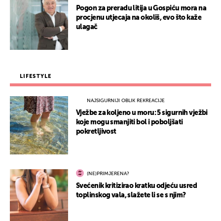
Pogon za preradu litija u Gospiću mora na
procjenu utjecaja na okoliš, evo što kaže
ulagač
LIFESTYLE
NAJSIGURNIJI OBLIK REKREACIJE
Vježbe za koljeno u moru: 5 sigurnih vježbi
koje mogu smanjiti bol i poboljšati
pokretljivost
(NE)PRIMJERENA?
Svećenik kritizirao kratku odjeću usred
toplinskog vala, slažete li se s njim?