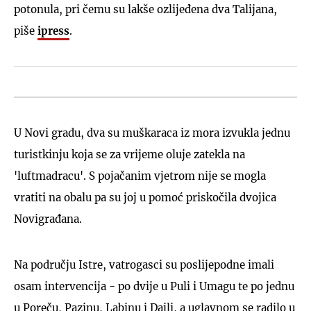
potonula, pri čemu su lakše ozlijeđena dva Talijana,
piše
ipress
.
U Novi gradu, dva su muškaraca iz mora izvukla jednu
turistkinju koja se za vrijeme oluje zatekla na
'luftmadracu'. S pojačanim vjetrom nije se mogla
vratiti na obalu pa su joj u pomoć priskočila dvojica
Novigrađana.
Na području Istre, vatrogasci su poslijepodne imali
osam intervencija - po dvije u Puli i Umagu te po jednu
u Poreču, Pazinu, Labinu i Dajli, a uglavnom se radilo u