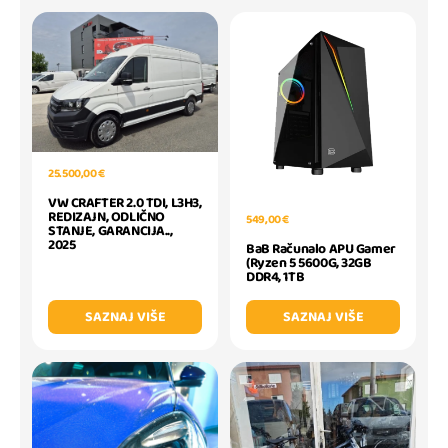
25.500,00 €
VW CRAFTER 2.0 TDI, L3H3,
REDIZAJN, ODLIČNO
549,00 €
STANJE, GARANCIJA..,
2025
BaB Računalo APU Gamer
(Ryzen 5 5600G, 32GB
DDR4, 1TB
SAZNAJ VIŠE
SAZNAJ VIŠE