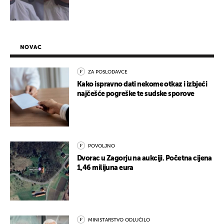
NOVAC
ZA POSLODAVCE
Kako ispravno dati nekome otkaz i izbjeći
najčešće pogreške te sudske sporove
POVOLJNO
Dvorac u Zagorju na aukciji. Početna cijena
1,46 milijuna eura
MINISTARSTVO ODLUČILO