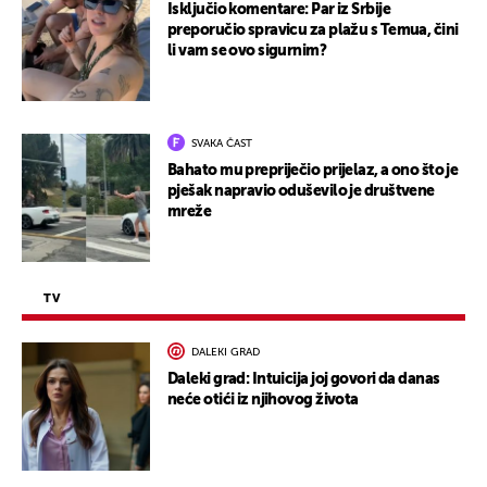
Isključio komentare: Par iz Srbije
preporučio spravicu za plažu s Temua, čini
li vam se ovo sigurnim?
SVAKA ČAST
Bahato mu prepriječio prijelaz, a ono što je
pješak napravio oduševilo je društvene
mreže
TV
DALEKI GRAD
Daleki grad: Intuicija joj govori da danas
neće otići iz njihovog života