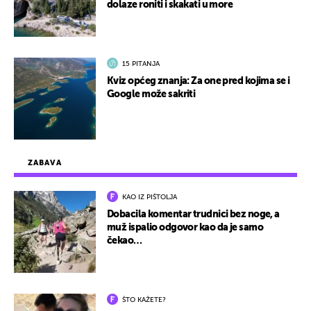
dolaze roniti i skakati u more
15 PITANJA
Kviz općeg znanja: Za one pred kojima se i
Google može sakriti
ZABAVA
KAO IZ PIŠTOLJA
Dobacila komentar trudnici bez noge, a
muž ispalio odgovor kao da je samo
čekao…
ŠTO KAŽETE?