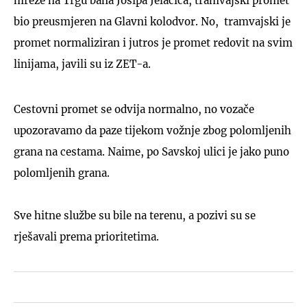
mreže na Trgu bana Josipa Jelačića, tramvajski promet
bio preusmjeren na Glavni kolodvor. No, tramvajski je
promet normaliziran i jutros je promet redovit na svim
linijama, javili su iz ZET-a.
Cestovni promet se odvija normalno, no vozače
upozoravamo da paze tijekom vožnje zbog polomljenih
grana na cestama. Naime, po Savskoj ulici je jako puno
polomljenih grana.
Sve hitne službe su bile na terenu, a pozivi su se
rješavali prema prioritetima.