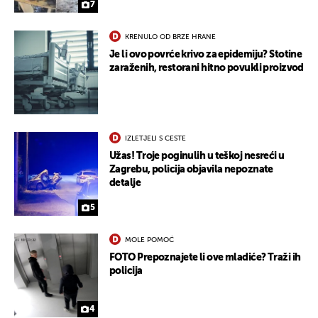
7
KRENULO OD BRZE HRANE
Je li ovo povrće krivo za epidemiju? Stotine
zaraženih, restorani hitno povukli proizvod
IZLETJELI S CESTE
Užas! Troje poginulih u teškoj nesreći u
Zagrebu, policija objavila nepoznate
detalje
5
MOLE POMOĆ
FOTO Prepoznajete li ove mladiće? Traži ih
policija
4