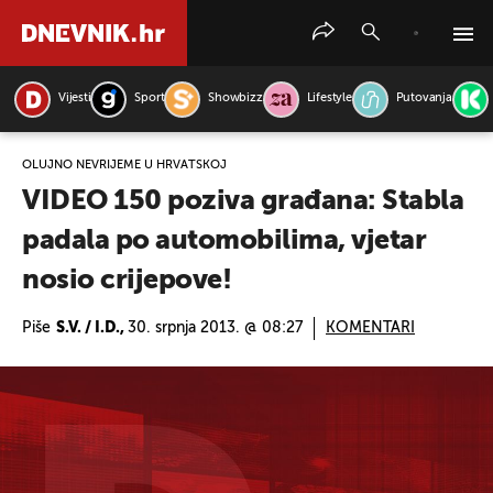
Vijesti
Sport
Showbizz
Lifestyle
Putovanja
PRETRAŽITE VIJESTI
OLUJNO NEVRIJEME U HRVATSKOJ
VIDEO 150 poziva građana: Stabla
padala po automobilima, vjetar
nosio crijepove!
Piše
S.V. / I.D.,
30. srpnja 2013. @ 08:27
KOMENTARI