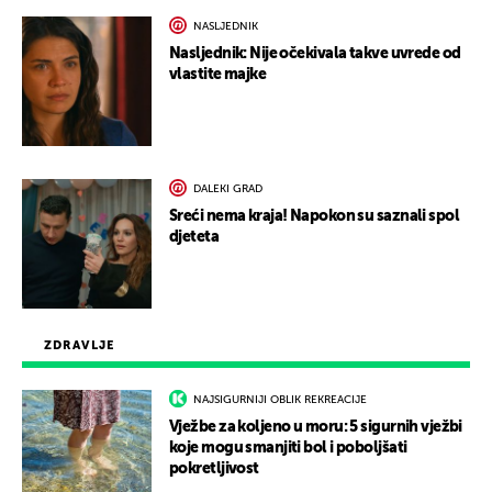
NASLJEDNIK
Nasljednik: Nije očekivala takve uvrede od
vlastite majke
DALEKI GRAD
Sreći nema kraja! Napokon su saznali spol
djeteta
ZDRAVLJE
NAJSIGURNIJI OBLIK REKREACIJE
Vježbe za koljeno u moru: 5 sigurnih vježbi
koje mogu smanjiti bol i poboljšati
pokretljivost