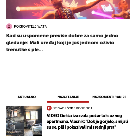
POKROVITELJ WATA
Kad su uspomene previše dobre za samo jedno
gledanje: Mali uređaj koji je još jednom oživio
trenutke s ple...
AKTUALNO
NAJČITANIJE
NAJKOMENTIRANIJE
STIGAO I ŠOK S BOOKINGA
VIDEO Gošća izazvala požar luksuznog
apartmana. Vlasnik: "Dok je gorjelo, smijali
su se, pili i pokazivali mi srednji prst"