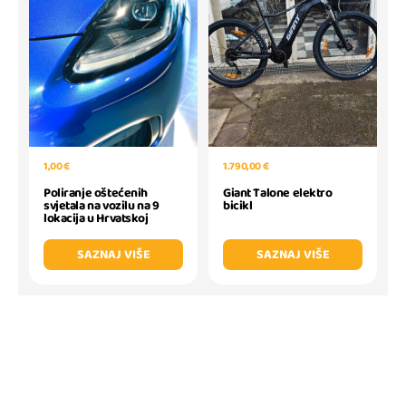
1,00 €
1.790,00 €
Poliranje oštećenih
Giant Talone elektro
svjetala na vozilu na 9
bicikl
lokacija u Hrvatskoj
SAZNAJ VIŠE
SAZNAJ VIŠE