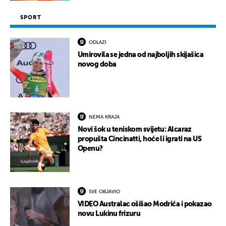
SPORT
ODLAZI
Umirovila se jedna od najboljih skijašica
novog doba
NEMA KRAJA
Novi šok u teniskom svijetu: Alcaraz
propušta Cincinatti, hoće li igrati na US
Openu?
SVE OBJAVIO
VIDEO Australac ošišao Modrića i pokazao
novu Lukinu frizuru