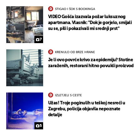
STIGAO I ŠOK S BOOKINGA
VIDEO Gošća izazvala požar luksuznog
apartmana. Vlasnik: "Dok je gorjelo, smijali
su se, pili i pokazivali mi srednji prst"
7
KRENULO OD BRZE HRANE
Je li ovo povrće krivo za epidemiju? Stotine
zaraženih, restorani hitno povukli proizvod
IZLETJELI S CESTE
Užas! Troje poginulih u teškoj nesreći u
Zagrebu, policija objavila nepoznate
detalje
5