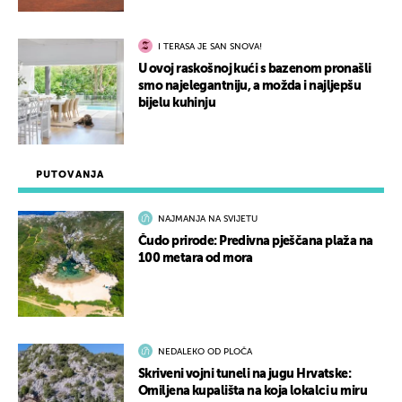
I TERASA JE SAN SNOVA!
U ovoj raskošnoj kući s bazenom pronašli
smo najelegantniju, a možda i najljepšu
bijelu kuhinju
PUTOVANJA
NAJMANJA NA SVIJETU
Čudo prirode: Predivna pješčana plaža na
100 metara od mora
NEDALEKO OD PLOČA
Skriveni vojni tuneli na jugu Hrvatske:
Omiljena kupališta na koja lokalci u miru