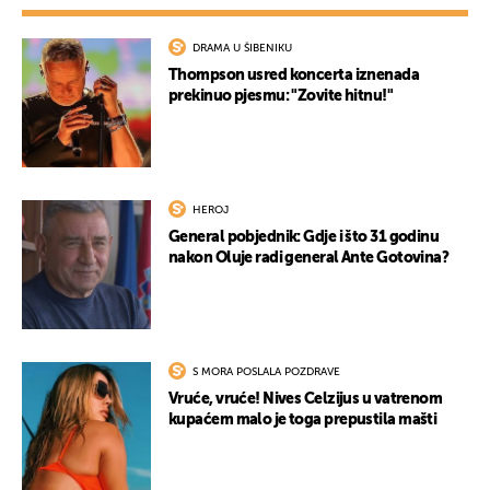
DRAMA U ŠIBENIKU
Thompson usred koncerta iznenada
prekinuo pjesmu: "Zovite hitnu!"
HEROJ
General pobjednik: Gdje i što 31 godinu
nakon Oluje radi general Ante Gotovina?
S MORA POSLALA POZDRAVE
Vruće, vruće! Nives Celzijus u vatrenom
kupaćem malo je toga prepustila mašti