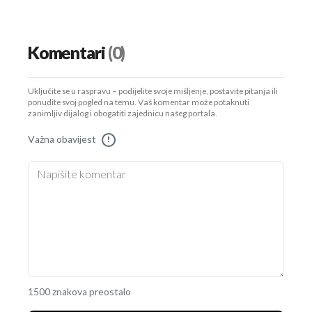
Komentari
(0)
Uključite se u raspravu – podijelite svoje mišljenje, postavite pitanja ili
ponudite svoj pogled na temu. Vaš komentar može potaknuti
zanimljiv dijalog i obogatiti zajednicu našeg portala.
Važna obavijest
!
1500 znakova preostalo