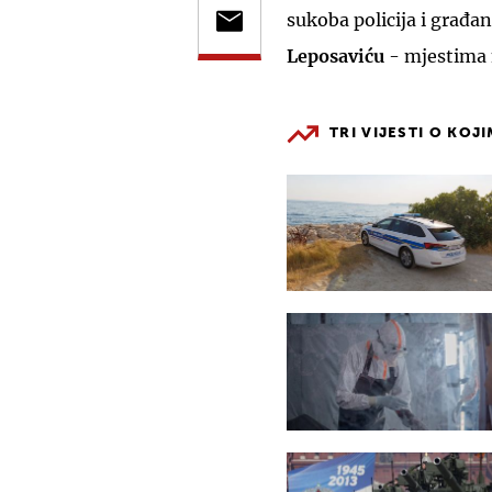
sukoba policija i građan
Leposaviću
- mjestima 
TRI VIJESTI O KOJ