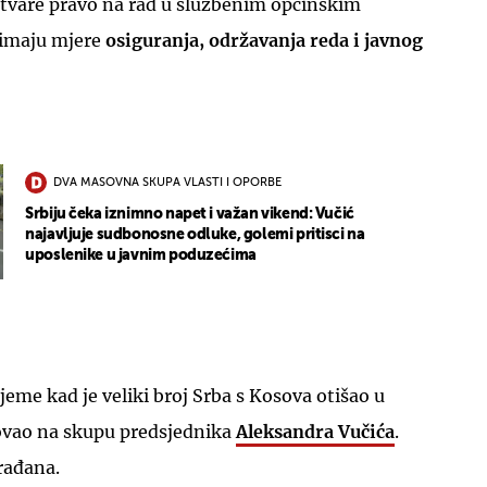
tvare pravo na rad u službenim općinskim
imaju mjere
osiguranja, održavanja reda i javnog
DVA MASOVNA SKUPA VLASTI I OPORBE
Srbiju čeka iznimno napet i važan vikend: Vučić
najavljuje sudbonosne odluke, golemi pritisci na
uposlenike u javnim poduzećima
jeme kad je veliki broj Srba s Kosova otišao u
ovao na skupu predsjednika
Aleksandra Vučića
.
rađana.