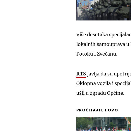
Više desetaka specijala
lokalnih samouprava u 
Potoku i Zvečanu.
RTS
javlja da su upotri
Oklopna vozila i specij
ušli u zgradu Općine.
PROČITAJTE I OVO