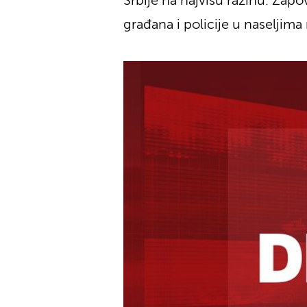
Srbije na najvišu razinu. Zap
građana i policije u naseljim