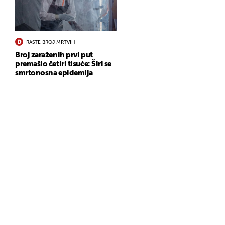
RASTE BROJ MRTVIH
Broj zaraženih prvi put
premašio četiri tisuće: Širi se
smrtonosna epidemija