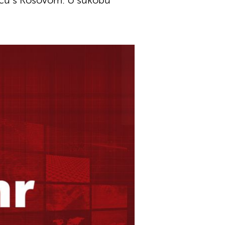
anicu s Kosovom. U sukobu