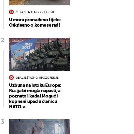
ČEKA SE NALAZ OBDUKCIJE
U moru pronađeno tijelo:
Otkriveno o kome se radi
OBAVJEŠTAJNO UPOZORENJE
Uzbuna na istoku Europe:
Rusija bi mogla napasti, a
poznato i kada! Moguć i
kopneni upad u članicu
NATO-a