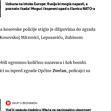
Uzbuna na istoku Europe: Rusija bi mogla napasti, a
poznato i kada! Moguć i kopneni upad u članicu NATO-a
ca kosovske policije stiglo je džipovima do zgrada
Kosovskoj Mitrovici, Leposaviću, Zubinom
jebili ogromnu količinu suzavaca i šok bombi.
alci su ispred zgrade Općine
Zvečan
, policajci su
SKUP U BEOGRADU
Vučić najavio sjednicu Vijeća za nacionalnu sigurnost