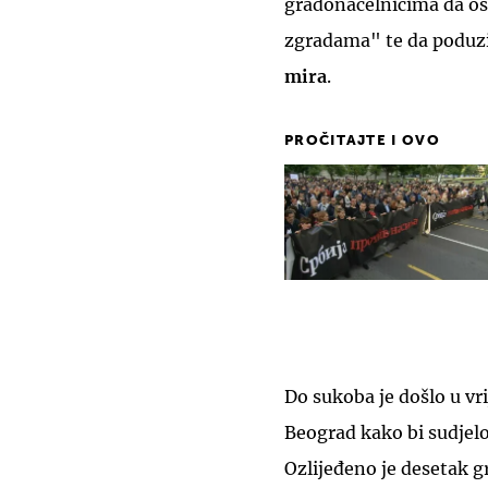
gradonačelnicima da os
zgradama" te da poduz
mira
.
PROČITAJTE I OVO
Do sukoba je došlo u vri
Beograd kako bi sudjel
Ozlijeđeno je desetak g