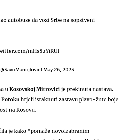
 dao autobuse da vozi Srbe na sopstveni
twitter.com/mHs82YiRUf
 (@SavoManojlovic)
May 26, 2023
ma u
Kosovskoj Mitrovici
je prekinuta nastava.
 Potoku
htjeli istaknuti zastavu plavo-žute boje
nost na Kosovu.
pćila je kako "pomaže novoizabranim