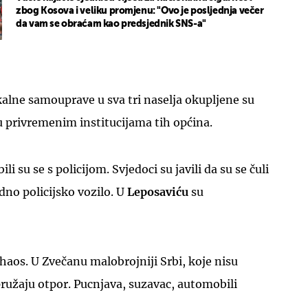
zbog Kosova i veliku promjenu: "Ovo je posljednja večer
da vam se obraćam kao predsjednik SNS-a"
alne samouprave u sva tri naselja okupljene su
UKLJUČITE NOTIFIKACIJE
u privremenim institucijama tih općina.
i su se s policijom. Svjedoci su javili da su se čuli
jedno policijsko vozilo. U
Leposaviću
su
aos. U Zvečanu malobrojniji Srbi, koje nisu
pružaju otpor. Pucnjava, suzavac, automobili