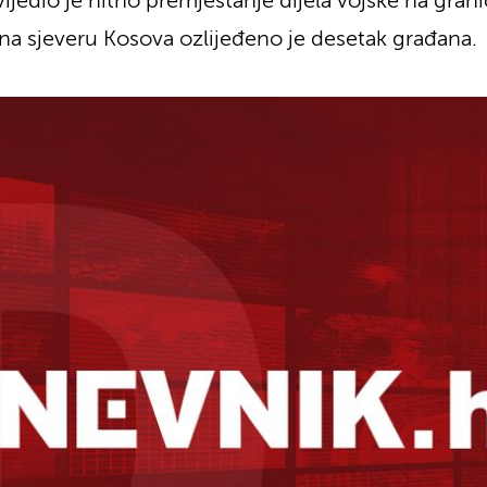
ovijedio je hitno premještanje dijela vojske na gr
a na sjeveru Kosova ozlijeđeno je desetak građana.