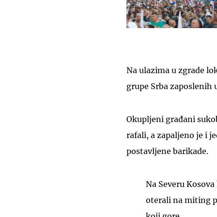
Na ulazima u zgrade lok
grupe Srba zaposlenih 
Okupljeni građani sukobil
rafali, a zapaljeno je i 
postavljene barikade.
Na Severu Kosova h
oterali na miting 
koji gore.