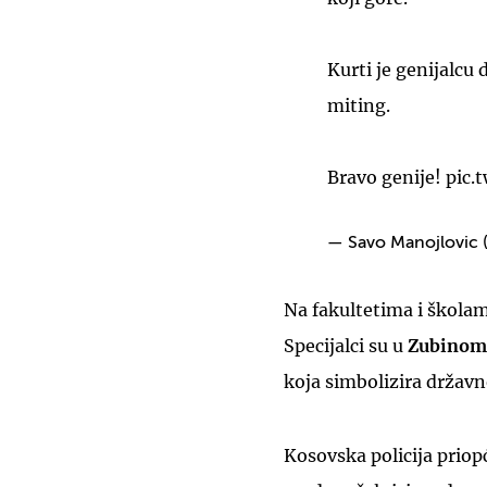
Kurti je genijalcu
miting.
Bravo genije!
pic.
— Savo Manojlovic
Na fakultetima i škola
Specijalci su u
Zubinom
koja simbolizira držav
Kosovska policija prio