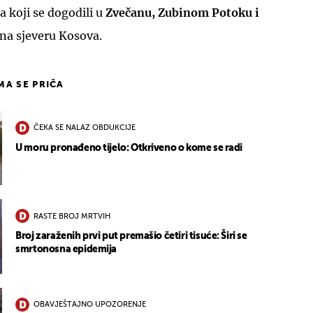
a koji se dogodili u
Zvečanu, Zubinom Potoku i
na sjeveru Kosova.
IMA SE PRIČA
ČEKA SE NALAZ OBDUKCIJE
U moru pronađeno tijelo: Otkriveno o kome se radi
RASTE BROJ MRTVIH
Broj zaraženih prvi put premašio četiri tisuće: Širi se
smrtonosna epidemija
OBAVJEŠTAJNO UPOZORENJE