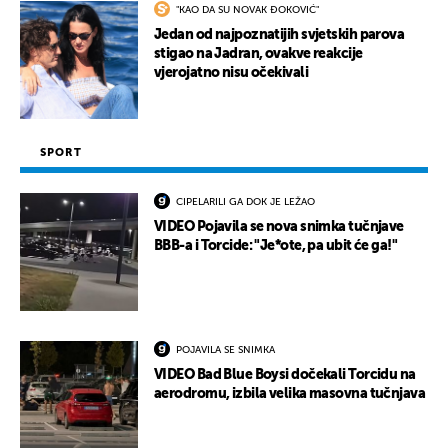
"KAO DA SU NOVAK ĐOKOVIĆ"
Jedan od najpoznatijih svjetskih parova
stigao na Jadran, ovakve reakcije
vjerojatno nisu očekivali
SPORT
CIPELARILI GA DOK JE LEŽAO
VIDEO Pojavila se nova snimka tučnjave
BBB-a i Torcide: "Je*ote, pa ubit će ga!"
POJAVILA SE SNIMKA
VIDEO Bad Blue Boysi dočekali Torcidu na
aerodromu, izbila velika masovna tučnjava