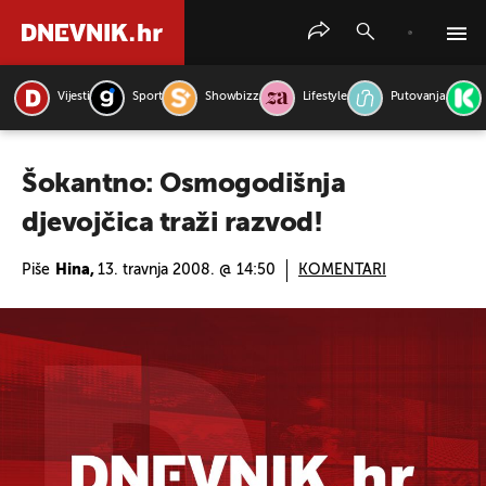
Vijesti
Sport
Showbizz
Lifestyle
Putovanja
PRETRAŽITE VIJESTI
Šokantno: Osmogodišnja
djevojčica traži razvod!
Piše
Hina,
13. travnja 2008. @ 14:50
KOMENTARI