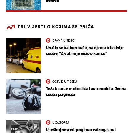
izroniti
TRI VIJESTI O KOJIMA SE PRIČA
DRAMA U RIJECI
Urušio se balkon kuće, na njemu bile dvije
osobe: "Život im je visio o koncu"
OČEVID U TIJEKU
Težak sudar motocikla i automobila: Jedna
osoba poginula
U ZAGORJU
U teškoj nesreći poginuo vatrogasac i