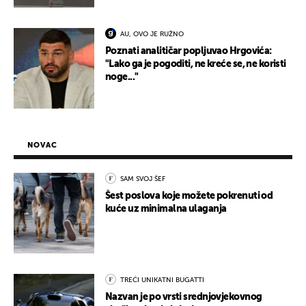
AU, OVO JE RUŽNO
Poznati analitičar popljuvao Hrgovića:
"Lako ga je pogoditi, ne kreće se, ne koristi
noge..."
NOVAC
SAM SVOJ ŠEF
Šest poslova koje možete pokrenuti od
kuće uz minimalna ulaganja
TREĆI UNIKATNI BUGATTI
Nazvan je po vrsti srednjovjekovnog