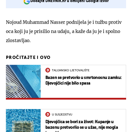
Dodajte DNEVNIK.hr u omiljeni Google izvor
Nojoud Muhammad Nasser podnijela je i tužbu protiv
oca koji ju je prisilio na udaju, a kaže da ju je i spolno
zlostavljao.
PROČITAJTE I OVO
TALIJANSKO LJETOVALIŠTE
Bazen se pretvorio u smrtonosnu zamku:
Djevojčici nije bilo spasa
U SUSJEDSTVU
Djevojčica se bori za život: Kupanje u
bazenu pretvorilo se u užas, nije mogla