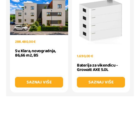
288.480,00 €
Sv. Klara, novogradnja,
86,66 m2, B5
1.690,00 €
Baterija za vikendicu -
Growatt AXE 5.0L
SAZNAJ VIŠE
SAZNAJ VIŠE