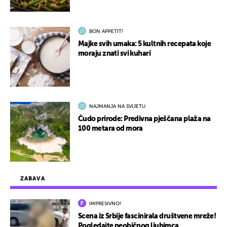
BON APPETIT!
Majke svih umaka: 5 kultnih recepata koje
moraju znati svi kuhari
NAJMANJA NA SVIJETU
Čudo prirode: Predivna pješčana plaža na
100 metara od mora
ZABAVA
IMPRESIVNO!
Scena iz Srbije fascinirala društvene mreže!
Pogledajte neobičnog ljubimca