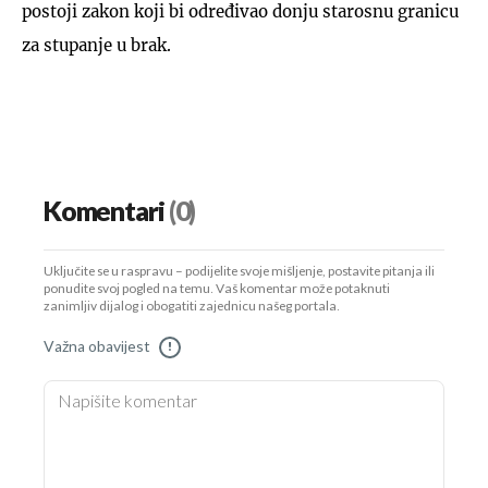
postoji zakon koji bi određivao donju starosnu granicu
za stupanje u brak.
Komentari
(0)
Uključite se u raspravu – podijelite svoje mišljenje, postavite pitanja ili
ponudite svoj pogled na temu. Vaš komentar može potaknuti
zanimljiv dijalog i obogatiti zajednicu našeg portala.
Važna obavijest
!