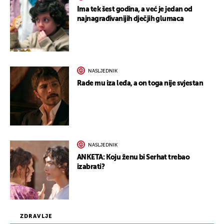
Ima tek šest godina, a već je jedan od
najnagrađivanijih dječjih glumaca
NASLJEDNIK
Rade mu iza leđa, a on toga nije svjestan
NASLJEDNIK
ANKETA: Koju ženu bi Serhat trebao
izabrati?
ZDRAVLJE