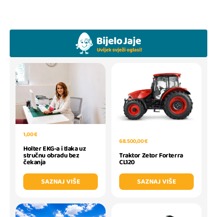
1,00 €
68.500,00 €
Holter EKG-a i tlaka uz
Traktor Zetor Forterra
stručnu obradu bez
CL120
čekanja
SAZNAJ VIŠE
SAZNAJ VIŠE