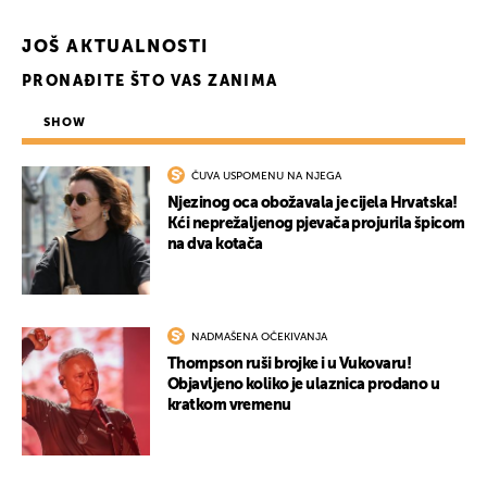
JOŠ AKTUALNOSTI
PRONAĐITE ŠTO VAS ZANIMA
SHOW
ČUVA USPOMENU NA NJEGA
Njezinog oca obožavala je cijela Hrvatska!
Kći neprežaljenog pjevača projurila špicom
UKLJUČITE NOTIFIKACIJE
na dva kotača
NADMAŠENA OČEKIVANJA
Thompson ruši brojke i u Vukovaru!
Objavljeno koliko je ulaznica prodano u
kratkom vremenu