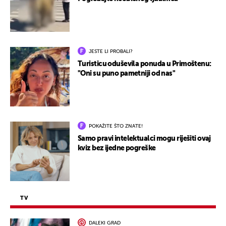
JESTE LI PROBALI?
Turisticu oduševila ponuda u Primoštenu:
"Oni su puno pametniji od nas"
POKAŽITE ŠTO ZNATE!
Samo pravi intelektualci mogu riješiti ovaj
kviz bez ijedne pogreške
TV
DALEKI GRAD