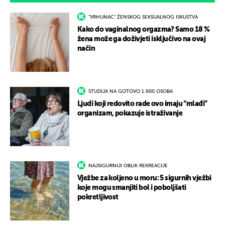
"VRHUNAC" ŽENSKOG SEKSUALNOG ISKUSTVA
Kako do vaginalnog orgazma? Samo 18 %
žena može ga doživjeti isključivo na ovaj
način
STUDIJA NA GOTOVO 1.900 OSOBA
Ljudi koji redovito rade ovo imaju “mlađi”
organizam, pokazuje istraživanje
NAJSIGURNIJI OBLIK REKREACIJE
Vježbe za koljeno u moru: 5 sigurnih vježbi
koje mogu smanjiti bol i poboljšati
pokretljivost