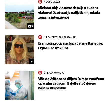
NOVI DETALJI
Ministar objavio nove detalje o sudaru
vlakova! Dvadeset je ozlijeđenih, mlađa
žena na intenzivnoj
9
U PONEDJELJAK SASTANAK
Branitelji protiv nastupa Jelene Karleuše:
Oglasili se i iz kluba
ŠIRE GA KOMARCI
Više od 240 osoba diljem Europe zaraženo
opasnim virusom: Najviše slučajeva u
našem susjedstvu