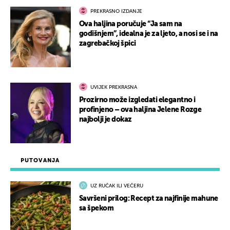
PREKRASNO IZDANJE
Ova haljina poručuje “Ja sam na
godišnjem”, idealna je za ljeto, a nosi se i na
zagrebačkoj špici
UVIJEK PREKRASNA
Prozirno može izgledati elegantno i
profinjeno – ova haljina Jelene Rozge
najbolji je dokaz
PUTOVANJA
UZ RUČAK ILI VEČERU
Savršeni prilog: Recept za najfinije mahune
sa špekom