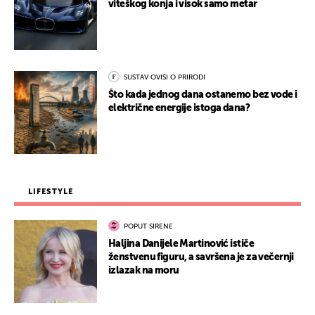
viteškog konja i visok samo metar
SUSTAV OVISI O PRIRODI
Što kada jednog dana ostanemo bez vode i
električne energije istoga dana?
LIFESTYLE
POPUT SIRENE
Haljina Danijele Martinović ističe
ženstvenu figuru, a savršena je za večernji
izlazak na moru