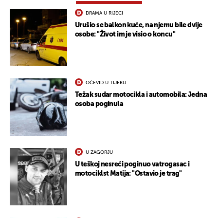
DRAMA U RIJECI
Urušio se balkon kuće, na njemu bile dvije
osobe: "Život im je visio o koncu"
OČEVID U TIJEKU
Težak sudar motocikla i automobila: Jedna
osoba poginula
U ZAGORJU
U teškoj nesreći poginuo vatrogasac i
motociklst Matija: "Ostavio je trag"