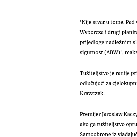
'Nije stvar u tome. Pad 
Wyborcza i drugi planir
prijedloge nadležnim s
sigurnost (ABW)', reaka
Tužiteljstvo je ranije p
odlučujući za cjelokupn
Krawczyk.
Premijer Jaroslaw Kaczy
ako ga tužiteljstvo optu
Samoobrone iz vladajuće