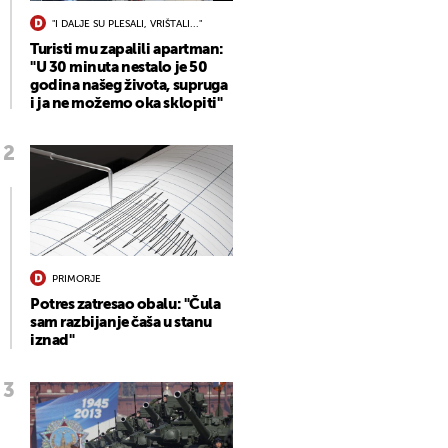
"I DALJE SU PLESALI, VRIŠTALI..."
Turisti mu zapalili apartman:
"U 30 minuta nestalo je 50
godina našeg života, supruga
i ja ne možemo oka sklopiti"
PRIMORJE
Potres zatresao obalu: "Čula
sam razbijanje čaša u stanu
iznad"