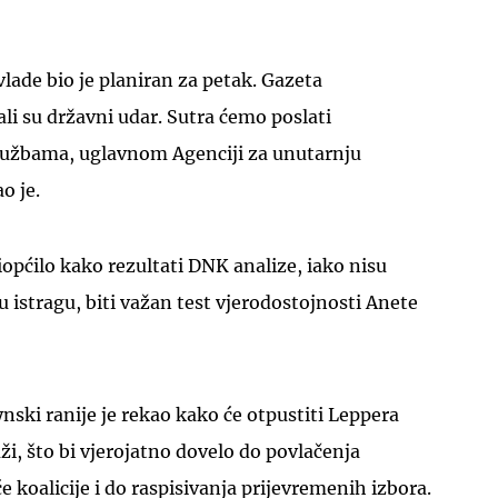
vlade bio je planiran za petak. Gazeta
ali su državni udar. Sutra ćemo poslati
lužbama, uglavnom Agenciji za unutarnju
o je.
riopćilo kako rezultati DNK analize, iako nisu
u istragu, biti važan test vjerodostojnosti Anete
nski ranije je rekao kako će otpustiti Leppera
ži, što bi vjerojatno dovelo do povlačenja
 koalicije i do raspisivanja prijevremenih izbora.