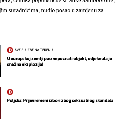
ppera, čelnika populističke stranke Samoobrone,
vojim suradnicima, nudio posao u zamjenu za
SVE SLUŽBE NA TERENU
U europskoj zemlji pao nepoznati objekt, odjeknula je
snažna eksplozija!
Poljska: Prijevremeni izbori zbog seksualnog skandala