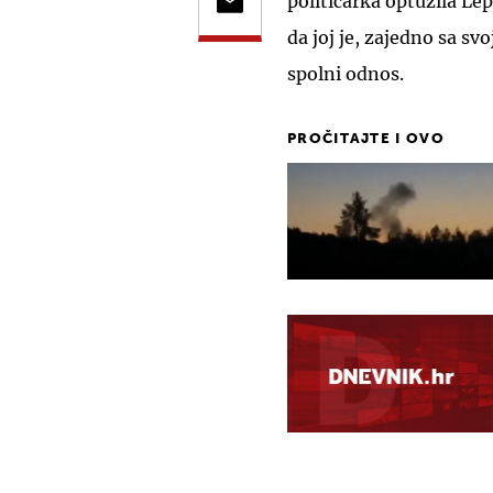
političarka optužila Le
da joj je, zajedno sa s
spolni odnos.
PROČITAJTE I OVO