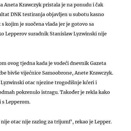
ca Aneta Krawczyk pristala je na ponudu i čak
zultat DNK testiranja objavljen u subotu kasno
 s kojim je suočena vlada jer je gotovo sa
o Lepperov suradnik Stanislaw Lyzwinski nije
UKLJUČITE NOTIFIKACIJE
kom ovog tjedna kada je vodeći dnevnik Gazeta
be bivše vijećnice Samoobrone, Anete Krawczyk.
 Lyzwinski otac njezine trogodišnje kćeri i
 odmah pokrenulo istragu. Također je rekla kako
i s Lepperom.
nije otac nije razlog za trijumf', rekao je Lepper.