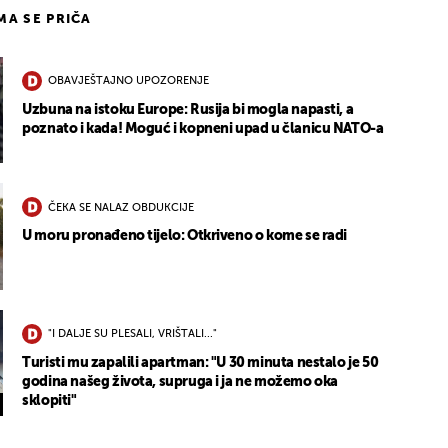
IMA SE PRIČA
OBAVJEŠTAJNO UPOZORENJE
Uzbuna na istoku Europe: Rusija bi mogla napasti, a
poznato i kada! Moguć i kopneni upad u članicu NATO-a
ČEKA SE NALAZ OBDUKCIJE
U moru pronađeno tijelo: Otkriveno o kome se radi
"I DALJE SU PLESALI, VRIŠTALI..."
Turisti mu zapalili apartman: "U 30 minuta nestalo je 50
godina našeg života, supruga i ja ne možemo oka
sklopiti"