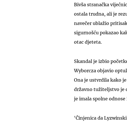
Bivša stranačka vijećni
ostala trudna, ali je re
navečer ublažio pritisak
sigurnošću pokazao kak
otac djeteta.
Skandal je izbio počet
Wyborcza objavio optuž
Ona je ustvrdila kako je
državno tužiteljstvo je
je imala spolne odnose 
'Činjenica da Lyzwinski 