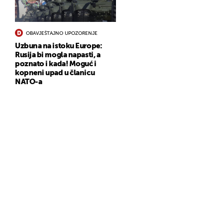
OBAVJEŠTAJNO UPOZORENJE
Uzbuna na istoku Europe:
Rusija bi mogla napasti, a
poznato i kada! Moguć i
kopneni upad u članicu
NATO-a