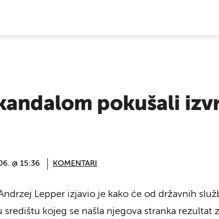
E VIJESTI
andalom pokušali izvrš
06. @ 15:36
KOMENTARI
ndrzej Lepper izjavio je kako će od državnih službi
 u središtu kojeg se našla njegova stranka rezultat 