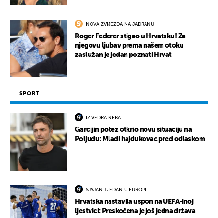
NOVA ZVIJEZDA NA JADRANU
Roger Federer stigao u Hrvatsku! Za
njegovu ljubav prema našem otoku
zaslužan je jedan poznati Hrvat
SPORT
IZ VEDRA NEBA
Garcijin potez otkrio novu situaciju na
Poljudu: Mladi hajdukovac pred odlaskom
SJAJAN TJEDAN U EUROPI
Hrvatska nastavila uspon na UEFA-inoj
ljestvici: Preskočena je još jedna država