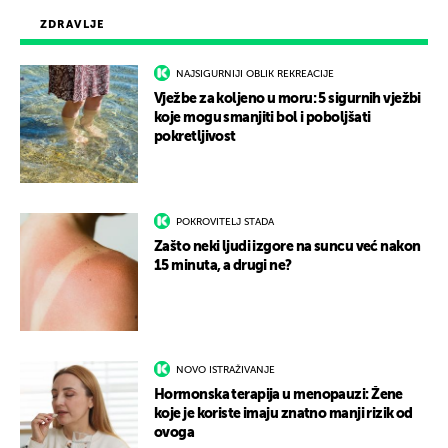
ZDRAVLJE
NAJSIGURNIJI OBLIK REKREACIJE
Vježbe za koljeno u moru: 5 sigurnih vježbi
koje mogu smanjiti bol i poboljšati
pokretljivost
POKROVITELJ STADA
Zašto neki ljudi izgore na suncu već nakon
15 minuta, a drugi ne?
NOVO ISTRAŽIVANJE
Hormonska terapija u menopauzi: Žene
koje je koriste imaju znatno manji rizik od
ovoga