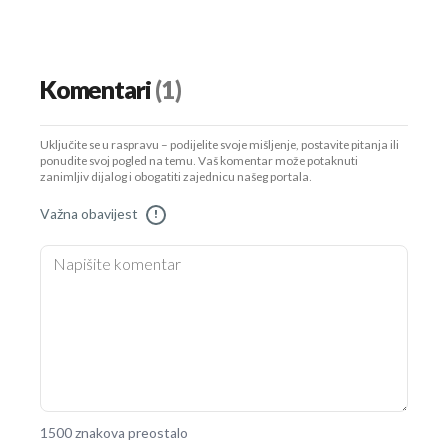
Komentari
(1)
Uključite se u raspravu – podijelite svoje mišljenje, postavite pitanja ili
ponudite svoj pogled na temu. Vaš komentar može potaknuti
zanimljiv dijalog i obogatiti zajednicu našeg portala.
Važna obavijest
!
1500 znakova preostalo