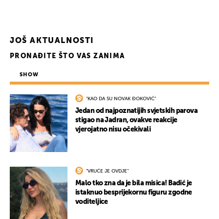
JOŠ AKTUALNOSTI
PRONAĐITE ŠTO VAS ZANIMA
SHOW
"KAO DA SU NOVAK ĐOKOVIĆ"
Jedan od najpoznatijih svjetskih parova
stigao na Jadran, ovakve reakcije
vjerojatno nisu očekivali
"VRUĆE JE OVDJE"
Malo tko zna da je bila misica! Badić je
istaknuo besprijekornu figuru zgodne
voditeljice