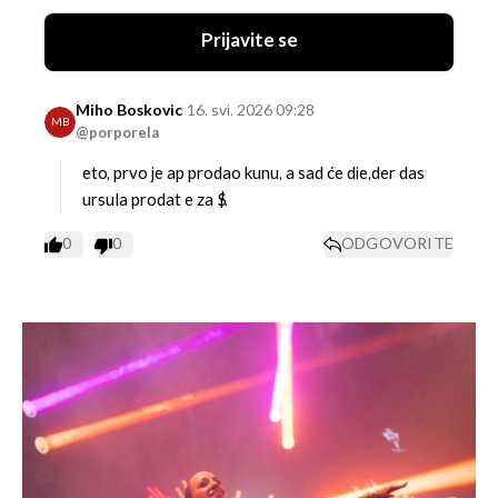
Prijavite se
Miho Boskovic
16. svi. 2026 09:28
MB
@porporela
eto, prvo je ap prodao kunu, a sad će die,der das
ursula prodat e za $.
0
0
ODGOVORITE