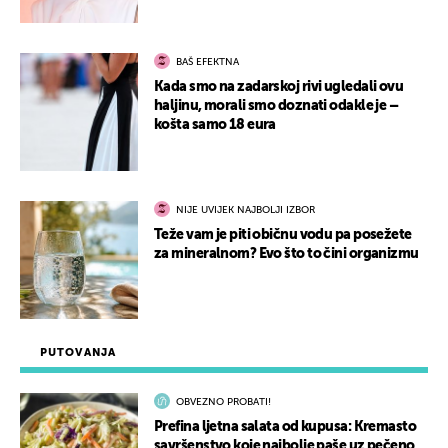
BAŠ EFEKTNA
Kada smo na zadarskoj rivi ugledali ovu
haljinu, morali smo doznati odakle je –
košta samo 18 eura
NIJE UVIJEK NAJBOLJI IZBOR
Teže vam je piti običnu vodu pa posežete
za mineralnom? Evo što to čini organizmu
PUTOVANJA
OBVEZNO PROBATI!
Prefina ljetna salata od kupusa: Kremasto
savršenstvo koje najbolje paše uz pečeno