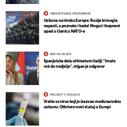
OBAVJEŠTAJNO UPOZORENJE
Uzbuna na istoku Europe: Rusija bi mogla
napasti, a poznato i kada! Moguć i kopneni
upad u članicu NATO-a
ROK OD 48 SATI
Španjolska dala ultimatum Italiji: "Imate
rok do nedjelje", stigao je odgovor
PACIJENT U IZOLACIJI
Vratio se virus koji je izazvao međunarodnu
uzbunu: Otkriven novi slučaj u Europi