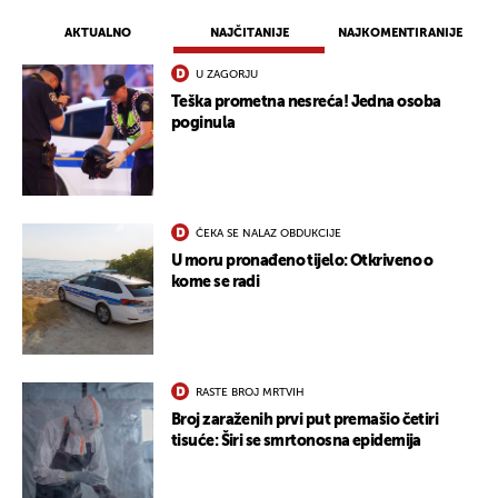
AKTUALNO
NAJČITANIJE
NAJKOMENTIRANIJE
U ZAGORJU
Teška prometna nesreća! Jedna osoba
poginula
UKLJUČITE NOTIFIKACIJE
ČEKA SE NALAZ OBDUKCIJE
U moru pronađeno tijelo: Otkriveno o
kome se radi
RASTE BROJ MRTVIH
Broj zaraženih prvi put premašio četiri
tisuće: Širi se smrtonosna epidemija