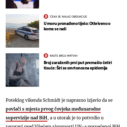
ČEKA SE NALAZ OBDUKCIJE
U moru pronađeno tijelo: Otkriveno o
kome se radi
RASTE BROJ MRTVIH
Broj zaraženih prvi put premašio četiri
tisuće: Širi se smrtonosna epidemija
Poteklog vikenda Schmidt je naprasno izjavio da se
povlači s mjesta prvog čovjeka međunarodne
supervizije nad BiH
, a u utorak je to potvrdio u
raspravi pred Vijećem sigurnosti UN-a posvećenoj BiH.