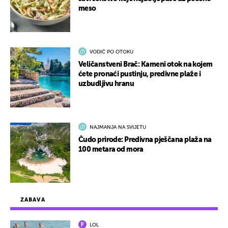
meso
VODIČ PO OTOKU
Veličanstveni Brač: Kameni otok na kojem
ćete pronaći pustinju, predivne plaže i
uzbudljivu hranu
NAJMANJA NA SVIJETU
Čudo prirode: Predivna pješčana plaža na
100 metara od mora
ZABAVA
LOL