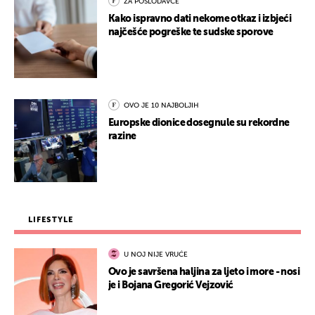
ZA POSLODAVCE
Kako ispravno dati nekome otkaz i izbjeći
najčešće pogreške te sudske sporove
OVO JE 10 NAJBOLJIH
Europske dionice dosegnule su rekordne
razine
LIFESTYLE
U NOJ NIJE VRUĆE
Ovo je savršena haljina za ljeto i more - nosi
je i Bojana Gregorić Vejzović