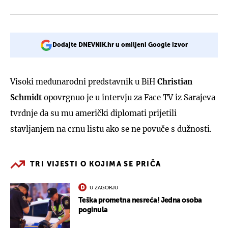
Dodajte DNEVNIK.hr u omiljeni Google izvor
Visoki međunarodni predstavnik u BiH
Christian
Schmidt
opovrgnuo je u intervju za Face TV iz Sarajeva
tvrdnje da su mu američki diplomati prijetili
stavljanjem na crnu listu ako se ne povuče s dužnosti.
TRI VIJESTI O KOJIMA SE PRIČA
U ZAGORJU
Teška prometna nesreća! Jedna osoba
poginula