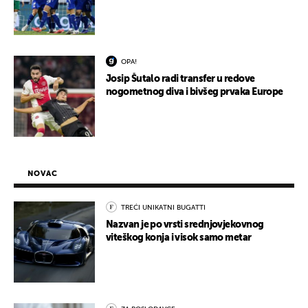
OPA!
Josip Šutalo radi transfer u redove
nogometnog diva i bivšeg prvaka Europe
NOVAC
TREĆI UNIKATNI BUGATTI
Nazvan je po vrsti srednjovjekovnog
viteškog konja i visok samo metar