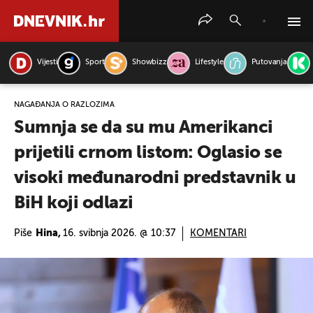
Vijesti
Sport
Showbizz
Lifestyle
Putovanja
PRETRAŽITE VIJESTI
NAGAĐANJA O RAZLOZIMA
Sumnja se da su mu Amerikanci
prijetili crnom listom: Oglasio se
visoki međunarodni predstavnik u
BiH koji odlazi
Piše
Hina,
16. svibnja 2026. @ 10:37
KOMENTARI