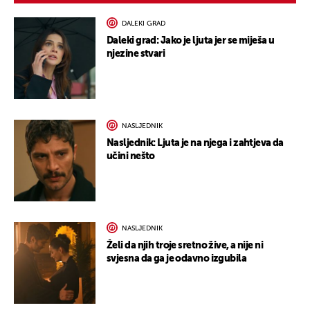
DALEKI GRAD
Daleki grad: Jako je ljuta jer se miješa u
njezine stvari
NASLJEDNIK
Nasljednik: Ljuta je na njega i zahtjeva da
učini nešto
NASLJEDNIK
Želi da njih troje sretno žive, a nije ni
svjesna da ga je odavno izgubila