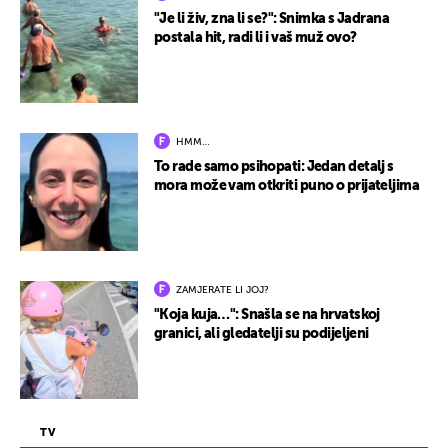
"Je li živ, zna li se?": Snimka s Jadrana
postala hit, radi li i vaš muž ovo?
HMM…
To rade samo psihopati: Jedan detalj s
mora može vam otkriti puno o prijateljima
ZAMJERATE LI JOJ?
"Koja kuja…": Snašla se na hrvatskoj
granici, ali gledatelji su podijeljeni
TV