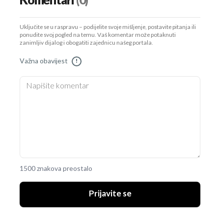
Komentari
(0)
Uključite se u raspravu – podijelite svoje mišljenje, postavite pitanja ili
ponudite svoj pogled na temu. Vaš komentar može potaknuti
zanimljiv dijalog i obogatiti zajednicu našeg portala.
Važna obavijest
!
1500 znakova preostalo
Prijavite se