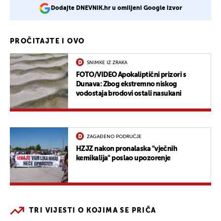
Dodajte DNEVNIK.hr u omiljeni Google izvor
PROČITAJTE I OVO
SNIMKE IZ ZRAKA
FOTO/VIDEO Apokaliptični prizori s
Dunava: Zbog ekstremno niskog
vodostaja brodovi ostali nasukani
ZAGAĐENO PODRUČJE
HZJZ nakon pronalaska "vječnih
kemikalija" poslao upozorenje
TRI VIJESTI O KOJIMA SE PRIČA