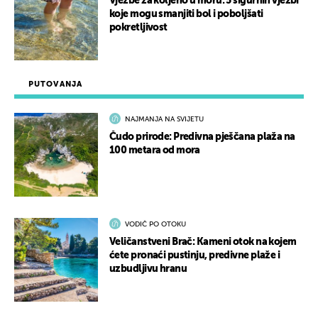
Vježbe za koljeno u moru: 5 sigurnih vježbi
koje mogu smanjiti bol i poboljšati
pokretljivost
PUTOVANJA
NAJMANJA NA SVIJETU
Čudo prirode: Predivna pješčana plaža na
100 metara od mora
VODIČ PO OTOKU
Veličanstveni Brač: Kameni otok na kojem
ćete pronaći pustinju, predivne plaže i
uzbudljivu hranu