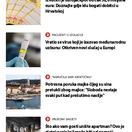
Izvučen je Eurojackpot od čak 32,6 milijuna
eura: Doznajte gdje idu bogati dobitci u
Hrvatskoj
PACIJENT U IZOLACIJI
Vratio se virus koji je izazvao međunarodnu
uzbunu: Otkriven novi slučaj u Europi
UKLJUČITE NOTIFIKACIJE
"NARUČILA SAM IDENTIČNU"
Potresna poruka majke čijeg su sina
pretukli zbog majice: "Sloboda nestaje
svaki put kad prešutimo nasilje"
VRIJEDNI SAVJETI
Što ako vam gosti unište apartman? Ovo je