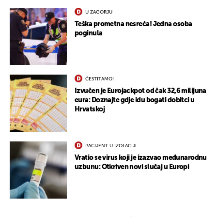
U ZAGORJU
Teška prometna nesreća! Jedna osoba
poginula
ČESTITAMO!
Izvučen je Eurojackpot od čak 32,6 milijuna
eura: Doznajte gdje idu bogati dobitci u
Hrvatskoj
PACIJENT U IZOLACIJI
Vratio se virus koji je izazvao međunarodnu
uzbunu: Otkriven novi slučaj u Europi