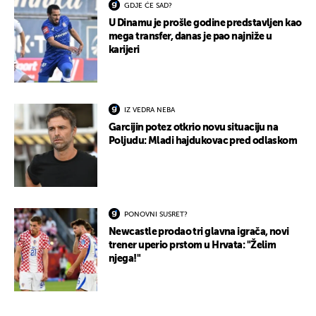
GDJE ĆE SAD?
U Dinamu je prošle godine predstavljen kao
mega transfer, danas je pao najniže u
karijeri
IZ VEDRA NEBA
Garcijin potez otkrio novu situaciju na
Poljudu: Mladi hajdukovac pred odlaskom
PONOVNI SUSRET?
Newcastle prodao tri glavna igrača, novi
trener uperio prstom u Hrvata: "Želim
njega!"