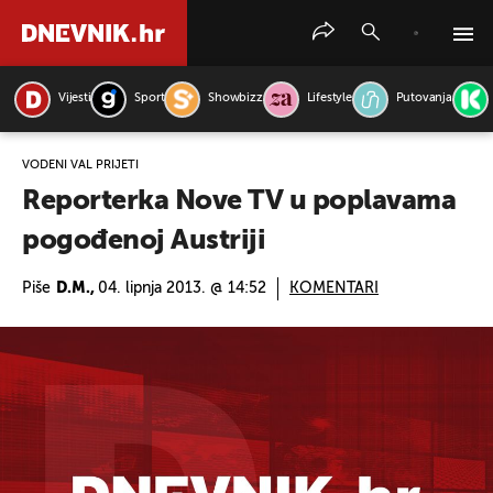
Vijesti
Sport
Showbizz
Lifestyle
Putovanja
PRETRAŽITE VIJESTI
VODENI VAL PRIJETI
Reporterka Nove TV u poplavama
pogođenoj Austriji
Piše
D.M.,
04. lipnja 2013. @ 14:52
KOMENTARI