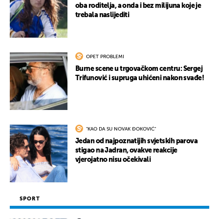
oba roditelja, a onda i bez milijuna koje je
trebala naslijediti
OPET PROBLEMI
Burne scene u trgovačkom centru: Sergej
Trifunović i supruga uhićeni nakon svađe!
"KAO DA SU NOVAK ĐOKOVIĆ"
Jedan od najpoznatijih svjetskih parova
stigao na Jadran, ovakve reakcije
vjerojatno nisu očekivali
SPORT