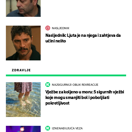
NASLJEDNIK
Nasljednik: Ljuta je na njega i zahtjeva da
učini nešto
ZDRAVLJE
NAJSIGURNIJI OBLIK REKREACIJE
Vježbe za koljeno u moru: 5 sigurnih vježbi
koje mogu smanjiti bol i poboljšati
pokretljivost
IZNENAĐUJUĆA VEZA