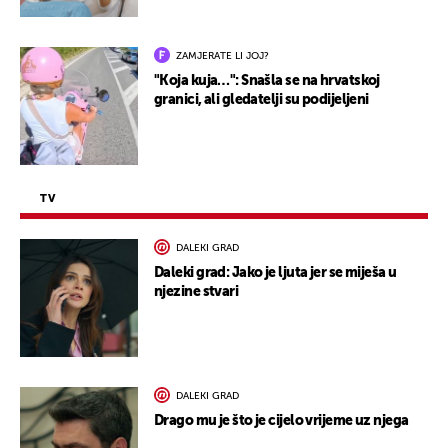
ZAMJERATE LI JOJ?
"Koja kuja…": Snašla se na hrvatskoj
granici, ali gledatelji su podijeljeni
TV
DALEKI GRAD
Daleki grad: Jako je ljuta jer se miješa u
njezine stvari
DALEKI GRAD
Drago mu je što je cijelo vrijeme uz njega