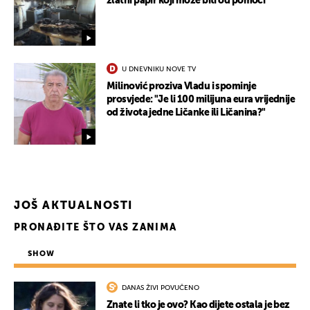
zlatni papir koji može biti od pomoći
U DNEVNIKU NOVE TV
Milinović proziva Vladu i spominje
prosvjede: "Je li 100 milijuna eura vrijednije
od života jedne Ličanke ili Ličanina?"
JOŠ AKTUALNOSTI
PRONAĐITE ŠTO VAS ZANIMA
SHOW
DANAS ŽIVI POVUČENO
Znate li tko je ovo? Kao dijete ostala je bez