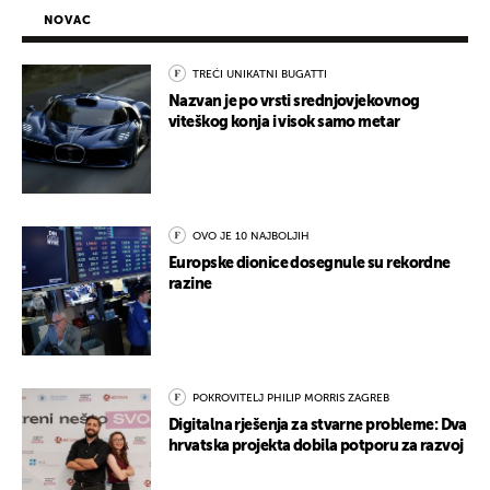
NOVAC
TREĆI UNIKATNI BUGATTI
Nazvan je po vrsti srednjovjekovnog
viteškog konja i visok samo metar
OVO JE 10 NAJBOLJIH
Europske dionice dosegnule su rekordne
razine
POKROVITELJ PHILIP MORRIS ZAGREB
Digitalna rješenja za stvarne probleme: Dva
hrvatska projekta dobila potporu za razvoj