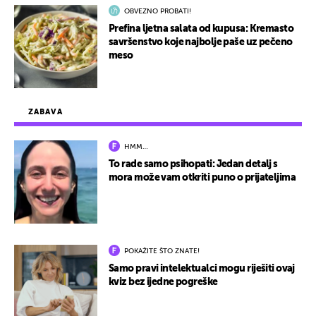
OBVEZNO PROBATI!
Prefina ljetna salata od kupusa: Kremasto
savršenstvo koje najbolje paše uz pečeno
meso
ZABAVA
HMM…
To rade samo psihopati: Jedan detalj s
mora može vam otkriti puno o prijateljima
POKAŽITE ŠTO ZNATE!
Samo pravi intelektualci mogu riješiti ovaj
kviz bez ijedne pogreške