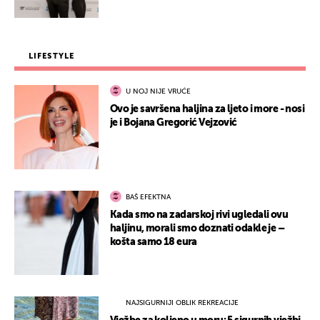
LIFESTYLE
U NOJ NIJE VRUĆE
Ovo je savršena haljina za ljeto i more - nosi
je i Bojana Gregorić Vejzović
BAŠ EFEKTNA
Kada smo na zadarskoj rivi ugledali ovu
haljinu, morali smo doznati odakle je –
košta samo 18 eura
NAJSIGURNIJI OBLIK REKREACIJE