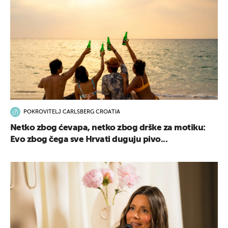
POKROVITELJ CARLSBERG CROATIA
Netko zbog ćevapa, netko zbog drške za motiku:
Evo zbog čega sve Hrvati duguju pivo...