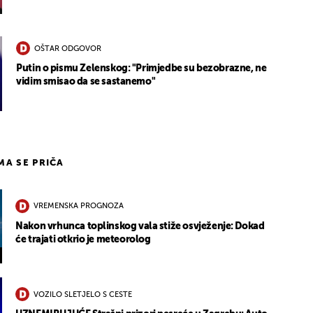
OŠTAR ODGOVOR
Putin o pismu Zelenskog: "Primjedbe su bezobrazne, ne
vidim smisao da se sastanemo"
IMA SE PRIČA
VREMENSKA PROGNOZA
Nakon vrhunca toplinskog vala stiže osvježenje: Dokad
će trajati otkrio je meteorolog
VOZILO SLETJELO S CESTE