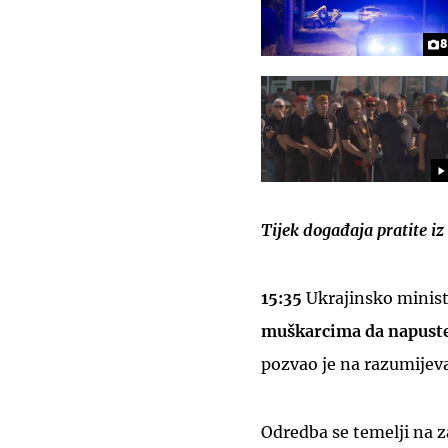
8
Tijek događaja pratite i
15:35
Ukrajinsko minis
muškarcima da napust
pozvao je na razumijev
Odredba se temelji na z