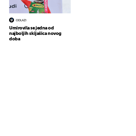
ODLAZI
Umirovila se jedna od
najboljih skijašica novog
doba