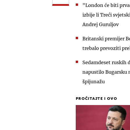
"London će biti prva
izbije li Treći svjets
Andrej Guruljov
Britanski premijer B
trebalo prevoziti pr
Sedamdeset ruskih di
napustilo Bugarsku 
špijunažu
PROČITAJTE I OVO