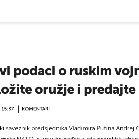
E VIJESTI
vi podaci o ruskim voj
ožite oružje i predajte
 15:37
KOMENTARI
iski saveznik predsjednika Vladimira Putina Andrej G