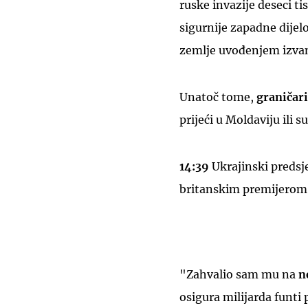
ruske invazije deseci t
sigurnije zapadne dijel
zemlje uvođenjem izvanr
Unatoč tome,
graničar
prijeći u Moldaviju ili 
14:39
Ukrajinski preds
britanskim premijero
"Zahvalio sam mu na
n
osigura milijarda funti