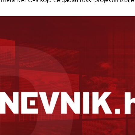
meta NATO-a koju će gađati ruski projektili izbije li