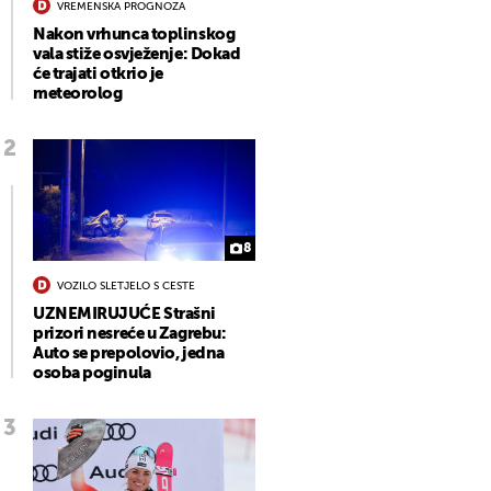
VREMENSKA PROGNOZA
Nakon vrhunca toplinskog
vala stiže osvježenje: Dokad
će trajati otkrio je
meteorolog
8
VOZILO SLETJELO S CESTE
UZNEMIRUJUĆE Strašni
prizori nesreće u Zagrebu:
Auto se prepolovio, jedna
osoba poginula