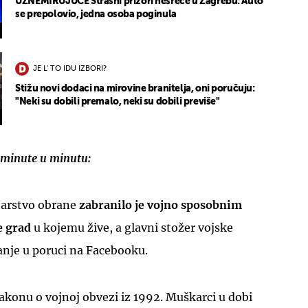
UZNEMIRUJUĆE Strašni prizori nesreće u Zagrebu: Auto
se prepolovio, jedna osoba poginula
JE L' TO IDU IZBORI?
Stižu novi dodaci na mirovine branitelja, oni poručuju:
"Neki su dobili premalo, neki su dobili previše"
UKLJUČITE NOTIFIKACIJE
z minute u minutu:
tarstvo obrane
zabranilo je vojno sposobnim
e grad
u kojemu žive, a glavni stožer vojske
anje u poruci na Facebooku.
akonu o vojnoj obvezi iz 1992. Muškarci u dobi