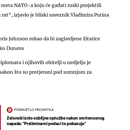
 meta NATO-a koju će gađati ruski projektili
ki rat", izjavio je bliski saveznik Vladimira Putina
oris Johnson rekao da bi zaglavljene žitarice
eko Dunava
plomata i njihovih obitelji u nedjelju je
nakon što su protjerani pod sumnjom za
PODRIJETLO PROJEKTILA
Zelenski iznio ozbiljne optužbe nakon smrtonosnog
napada: "Preliminarni podaci to pokazuju"