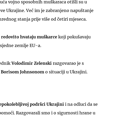
isuća vojno sposobnih muškaraca otišli su u
ove Ukrajine. Već im je zabranjeno napuštanje
ednog stanja prije više od četiri mjeseca.
i redovito hvataju muškarce
koji pokušavaju
susjedne zemlje EU-a.
jednik
Volodimir Zelenski
razgovarao je s
m
Borisom Johnsonom
o situaciji u Ukrajini.
epokolebljivoj podršci
Ukrajini
i na odluci da se
 pomoći. Razgovarali smo i o sigurnosti hrane u