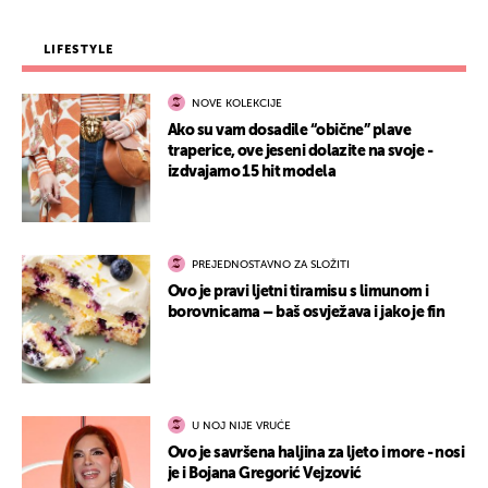
LIFESTYLE
NOVE KOLEKCIJE
Ako su vam dosadile “obične” plave
traperice, ove jeseni dolazite na svoje -
izdvajamo 15 hit modela
PREJEDNOSTAVNO ZA SLOŽITI
Ovo je pravi ljetni tiramisu s limunom i
borovnicama – baš osvježava i jako je fin
U NOJ NIJE VRUĆE
Ovo je savršena haljina za ljeto i more - nosi
je i Bojana Gregorić Vejzović