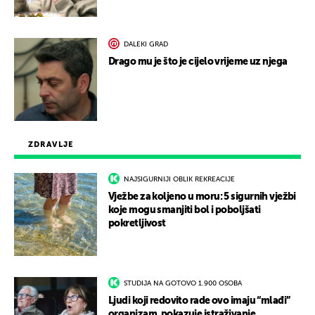
DALEKI GRAD
Drago mu je što je cijelo vrijeme uz njega
ZDRAVLJE
NAJSIGURNIJI OBLIK REKREACIJE
Vježbe za koljeno u moru: 5 sigurnih vježbi
koje mogu smanjiti bol i poboljšati
pokretljivost
STUDIJA NA GOTOVO 1.900 OSOBA
Ljudi koji redovito rade ovo imaju “mlađi”
organizam, pokazuje istraživanje