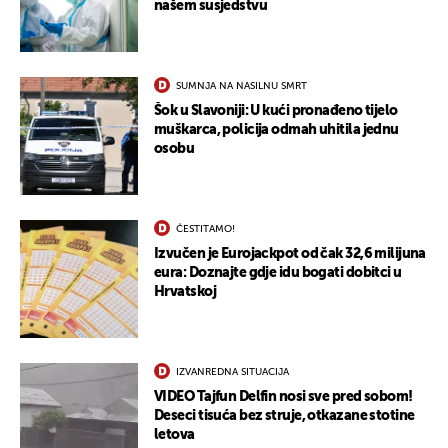
našem susjedstvu
SUMNJA NA NASILNU SMRT
Šok u Slavoniji: U kući pronađeno tijelo
muškarca, policija odmah uhitila jednu
osobu
ČESTITAMO!
Izvučen je Eurojackpot od čak 32,6 milijuna
eura: Doznajte gdje idu bogati dobitci u
Hrvatskoj
UKLJUČITE NOTIFIKACIJE
IZVANREDNA SITUACIJA
VIDEO Tajfun Delfin nosi sve pred sobom!
Deseci tisuća bez struje, otkazane stotine
letova