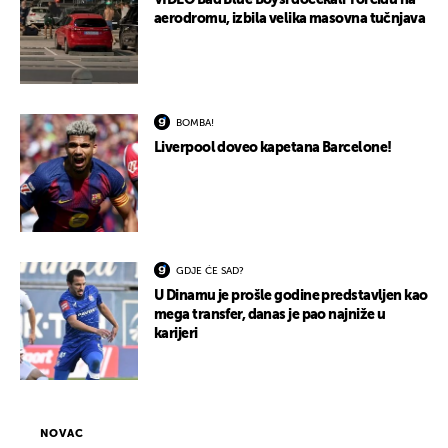
VIDEO Bad Blue Boysi dočekali Torcidu na
aerodromu, izbila velika masovna tučnjava
BOMBA!
Liverpool doveo kapetana Barcelone!
GDJE ĆE SAD?
U Dinamu je prošle godine predstavljen kao
mega transfer, danas je pao najniže u
karijeri
NOVAC