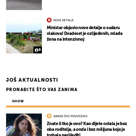
NOVI DETALJI
Ministar objavio nove detalje o sudaru
vlakova! Dvadeset je ozlijeđenih, mlađa
žena na intenzivnoj
9
JOŠ AKTUALNOSTI
PRONAĐITE ŠTO VAS ZANIMA
SHOW
DANAS ŽIVI POVUČENO
Znate li tko je ovo? Kao dijete ostala je bez
oba roditelja, a onda i bez milijuna koje je
trebala naslijediti