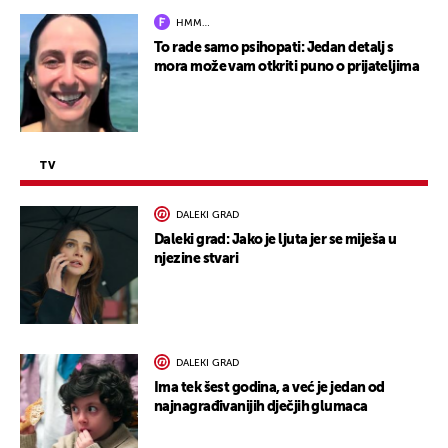
HMM…
To rade samo psihopati: Jedan detalj s
mora može vam otkriti puno o prijateljima
TV
DALEKI GRAD
Daleki grad: Jako je ljuta jer se miješa u
njezine stvari
DALEKI GRAD
Ima tek šest godina, a već je jedan od
najnagrađivanijih dječjih glumaca