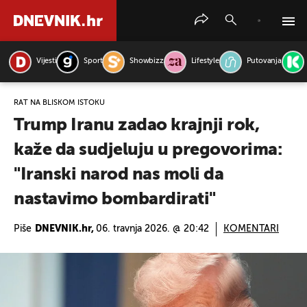
Vijesti
Sport
Showbizz
Lifestyle
Putovanja
PRETRAŽITE VIJESTI
RAT NA BLISKOM ISTOKU
Trump Iranu zadao krajnji rok,
kaže da sudjeluju u pregovorima:
"Iranski narod nas moli da
nastavimo bombardirati"
Piše
DNEVNIK.hr,
06. travnja 2026. @ 20:42
KOMENTARI