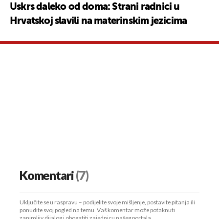
Uskrs daleko od doma: Strani radnici u
Hrvatskoj slavili na materinskim jezicima
Komentari
(7)
Uključite se u raspravu – podijelite svoje mišljenje, postavite pitanja ili
ponudite svoj pogled na temu. Vaš komentar može potaknuti
zanimljiv dijalog i obogatiti zajednicu našeg portala.