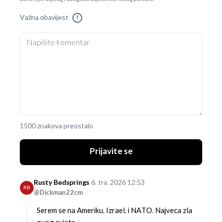
Važna obavijest
!
1500 znakova preostalo
Prijavite se
Rusty Bedsprings
6. tra. 2026 12:53
RB
@Dickman22cm
Serem se na Ameriku, Izrael, i NATO. Najveca zla