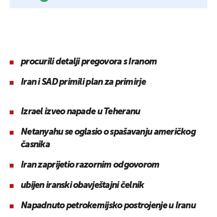
procurili detalji pregovora s Iranom
Iran i SAD primili plan za primirje
Izrael izveo napade u Teheranu
Netanyahu se oglasio o spašavanju američkog
časnika
Iran zaprijetio razornim odgovorom
ubijen iranski obavještajni čelnik
Napadnuto petrokemijsko postrojenje u Iranu