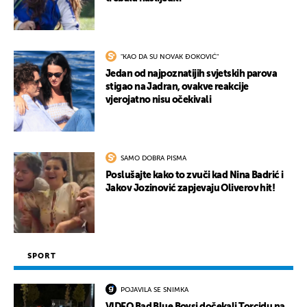
"KAO DA SU NOVAK ĐOKOVIĆ"
Jedan od najpoznatijih svjetskih parova
stigao na Jadran, ovakve reakcije
vjerojatno nisu očekivali
SAMO DOBRA PISMA
Poslušajte kako to zvuči kad Nina Badrić i
Jakov Jozinović zapjevaju Oliverov hit!
SPORT
POJAVILA SE SNIMKA