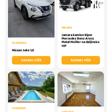
283,00 €
Jamara kamion Kiper
Mercedes Benz Arocs
Metal Meiller na daljinsko
16.900,00 €
upr
Nissan Juke 1,0
SAZNAJ VIŠE
SAZNAJ VIŠE
12.650,00 €
1.150,00 €