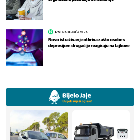
IZNENAĐUJUĆA VEZA
Novo istraživanje otkriva zašto osobe s
depresijom drugačije reagiraju na lajkove