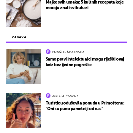
Majke svih umaka: 5 kultnih recepata koje
moraju znati svi kuhari
ZABAVA
POKAŽITE ŠTO ZNATE!
Samo pravi intelektualci mogu riješiti ovaj
kviz bez ijedne pogreške
JESTE LI PROBALI?
Turisticu oduševila ponuda u Primoštenu:
"Oni su puno pametniji od nas"