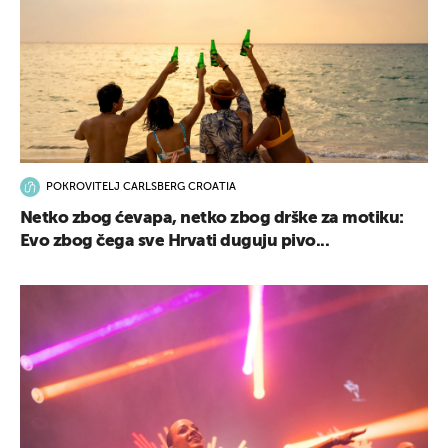
POKROVITELJ CARLSBERG CROATIA
Netko zbog ćevapa, netko zbog drške za motiku:
Evo zbog čega sve Hrvati duguju pivo...