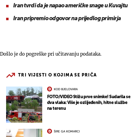
Iran tvrdi da je napao američke snage u Kuvajtu
Iran pripremio odgovor na prijedlog primirja
Došlo je do pogreške pri učitavanju podataka.
TRI VIJESTI O KOJIMA SE PRIČA
KOD BJELOVARA
FOTO/VIDEO Stižu prve snimke! Sudarila se
dva vlaka: Više je ozlijeđenih, hitne službe
na terenu
ŠIRE GA KOMARCI