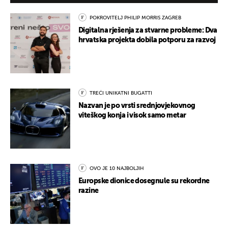
POKROVITELJ PHILIP MORRIS ZAGREB
Digitalna rješenja za stvarne probleme: Dva
hrvatska projekta dobila potporu za razvoj
TREĆI UNIKATNI BUGATTI
Nazvan je po vrsti srednjovjekovnog
viteškog konja i visok samo metar
OVO JE 10 NAJBOLJIH
Europske dionice dosegnule su rekordne
razine