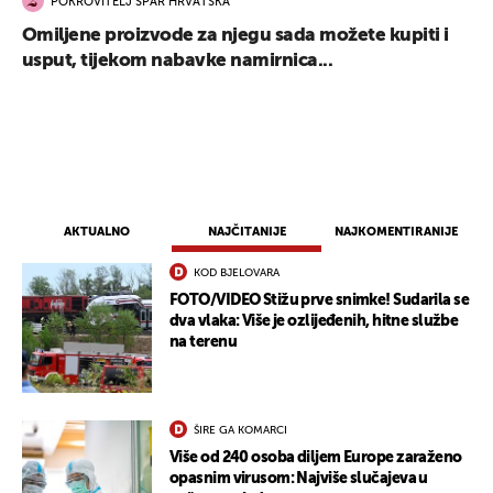
POKROVITELJ SPAR HRVATSKA
Omiljene proizvode za njegu sada možete kupiti i
usput, tijekom nabavke namirnica...
AKTUALNO
NAJČITANIJE
NAJKOMENTIRANIJE
KOD BJELOVARA
FOTO/VIDEO Stižu prve snimke! Sudarila se
dva vlaka: Više je ozlijeđenih, hitne službe
na terenu
ŠIRE GA KOMARCI
Više od 240 osoba diljem Europe zaraženo
opasnim virusom: Najviše slučajeva u