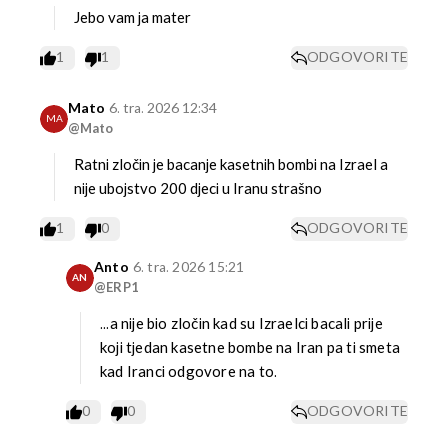
Jebo vam ja mater
1
1
ODGOVORITE
Mato
6. tra. 2026 12:34
MA
@Mato
Ratni zločin je bacanje kasetnih bombi na Izrael a
nije ubojstvo 200 djeci u Iranu strašno
1
0
ODGOVORITE
Anto
6. tra. 2026 15:21
AN
@ERP1
...a nije bio zločin kad su Izraelci bacali prije
koji tjedan kasetne bombe na Iran pa ti smeta
kad Iranci odgovore na to.
0
0
ODGOVORITE