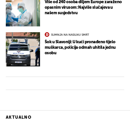
Više od 240 osoba diljem Europe zaraženo
opasnim virusom: Najviše slučajeva u
našem susjedstvu
SUMNJA NA NASILNU SMRT
Šok u Slavoniji: U kući pronađeno tijelo
muškarca, policija odmah uhitila jednu
osobu
AKTUALNO