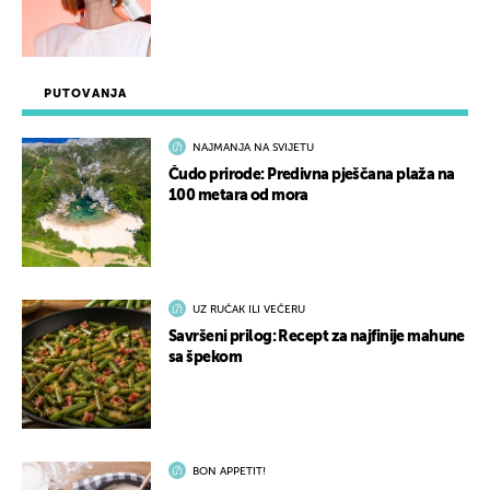
PUTOVANJA
NAJMANJA NA SVIJETU
Čudo prirode: Predivna pješčana plaža na
100 metara od mora
UZ RUČAK ILI VEČERU
Savršeni prilog: Recept za najfinije mahune
sa špekom
BON APPETIT!