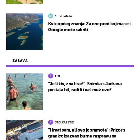
15 PITANJA
Kviz općeg znanja: Za one pred kojima se i
Google može sakriti
ZABAVA
LOL
"Je li živ, zna li se?": Snimka s Jadrana
postala hit, radi li i vaš muž ovo?
ŠTO KAŽETE?
"Hrvat sam, ali ovo je sramota": Prizor s
granice izazvao burnu raspravu na