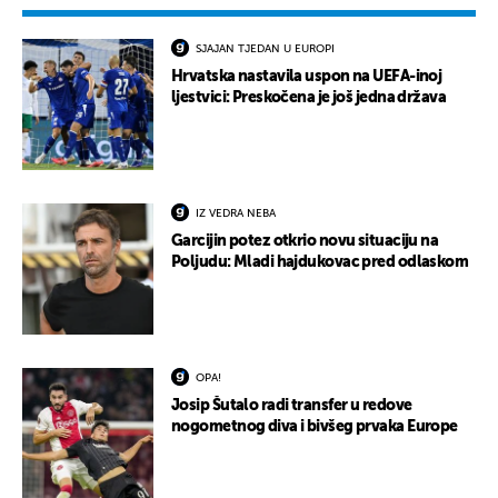
SJAJAN TJEDAN U EUROPI
Hrvatska nastavila uspon na UEFA-inoj
ljestvici: Preskočena je još jedna država
IZ VEDRA NEBA
Garcijin potez otkrio novu situaciju na
Poljudu: Mladi hajdukovac pred odlaskom
OPA!
Josip Šutalo radi transfer u redove
nogometnog diva i bivšeg prvaka Europe