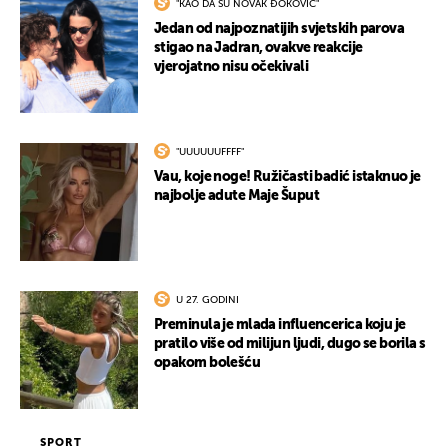
"KAO DA SU NOVAK ĐOKOVIĆ"
Jedan od najpoznatijih svjetskih parova
stigao na Jadran, ovakve reakcije
vjerojatno nisu očekivali
"UUUUUUFFFF"
Vau, koje noge! Ružičasti badić istaknuo je
najbolje adute Maje Šuput
U 27. GODINI
Preminula je mlada influencerica koju je
pratilo više od milijun ljudi, dugo se borila s
opakom bolešću
SPORT