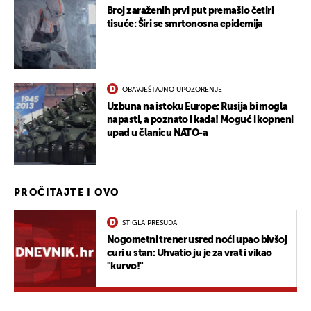
Broj zaraženih prvi put premašio četiri
tisuće: Širi se smrtonosna epidemija
OBAVJEŠTAJNO UPOZORENJE
Uzbuna na istoku Europe: Rusija bi mogla
napasti, a poznato i kada! Moguć i kopneni
upad u članicu NATO-a
PROČITAJTE I OVO
STIGLA PRESUDA
Nogometni trener usred noći upao bivšoj
curi u stan: Uhvatio ju je za vrat i vikao
"kurvo!"