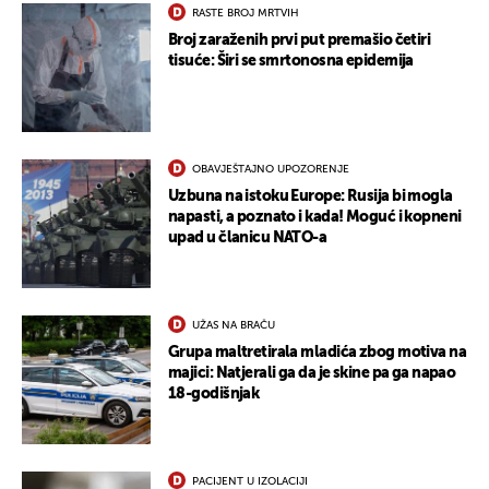
RASTE BROJ MRTVIH
Broj zaraženih prvi put premašio četiri
tisuće: Širi se smrtonosna epidemija
OBAVJEŠTAJNO UPOZORENJE
Uzbuna na istoku Europe: Rusija bi mogla
napasti, a poznato i kada! Moguć i kopneni
upad u članicu NATO-a
UŽAS NA BRAČU
Grupa maltretirala mladića zbog motiva na
majici: Natjerali ga da je skine pa ga napao
18-godišnjak
PACIJENT U IZOLACIJI