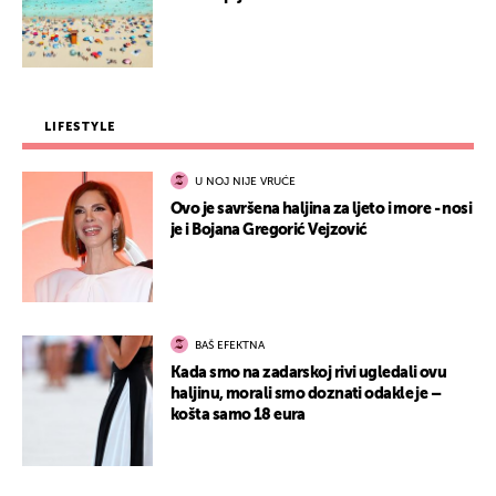
LIFESTYLE
U NOJ NIJE VRUĆE
Ovo je savršena haljina za ljeto i more - nosi
je i Bojana Gregorić Vejzović
BAŠ EFEKTNA
Kada smo na zadarskoj rivi ugledali ovu
haljinu, morali smo doznati odakle je –
košta samo 18 eura