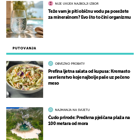
NIJE UVIJEK NAJBOLJI IZBOR
Teže vam je piti običnu vodu pa posežete
za mineralnom? Evo što to čini organizmu
PUTOVANJA
OBVEZNO PROBATI!
Prefina ljetna salata od kupusa: Kremasto
savršenstvo koje najbolje paše uz pečeno
meso
NAJMANJA NA SVIJETU
Čudo prirode: Predivna pješčana plaža na
100 metara od mora