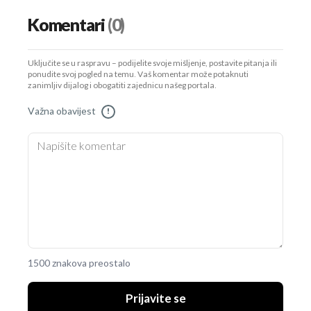
Komentari
(0)
Uključite se u raspravu – podijelite svoje mišljenje, postavite pitanja ili
ponudite svoj pogled na temu. Vaš komentar može potaknuti
zanimljiv dijalog i obogatiti zajednicu našeg portala.
Važna obavijest
!
1500 znakova preostalo
Prijavite se