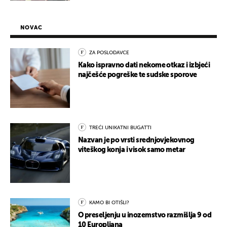
NOVAC
ZA POSLODAVCE
Kako ispravno dati nekome otkaz i izbjeći
najčešće pogreške te sudske sporove
TREĆI UNIKATNI BUGATTI
Nazvan je po vrsti srednjovjekovnog
viteškog konja i visok samo metar
KAMO BI OTIŠLI?
O preseljenju u inozemstvo razmišlja 9 od
10 Europljana