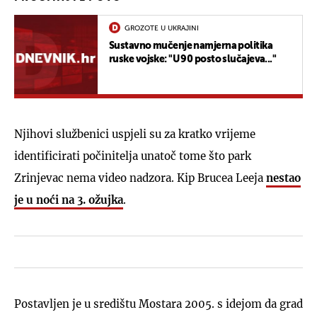
GROZOTE U UKRAJINI
Sustavno mučenje namjerna politika
ruske vojske: "U 90 posto slučajeva..."
Njihovi službenici uspjeli su za kratko vrijeme
identificirati počinitelja unatoč tome što park
Zrinjevac nema video nadzora. Kip Brucea Leeja
nestao
je u noći na 3. ožujka
.
Postavljen je u središtu Mostara 2005. s idejom da grad