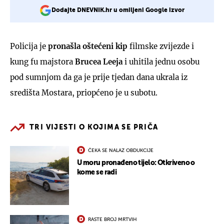
Dodajte DNEVNIK.hr u omiljeni Google izvor
Policija je
pronašla oštećeni kip
filmske zvijezde i
kung fu majstora
Brucea Leeja
i uhitila jednu osobu
pod sumnjom da ga je prije tjedan dana ukrala iz
središta Mostara, priopćeno je u subotu.
TRI VIJESTI O KOJIMA SE PRIČA
ČEKA SE NALAZ OBDUKCIJE
U moru pronađeno tijelo: Otkriveno o
kome se radi
RASTE BROJ MRTVIH