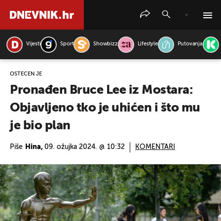
Vijesti
Sport
Showbizz
Lifestyle
Putovanja
PRETRAŽITE VIJESTI
OŠTEĆEN JE
Pronađen Bruce Lee iz Mostara:
Objavljeno tko je uhićen i što mu
je bio plan
Piše
Hina,
09. ožujka 2024. @ 10:32
KOMENTARI