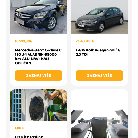
18.590,00 €
26.400,00 €
Mercedes-Benz C-klase C
12815 Volkswagen Golf 8
180 d-1 VLASNIK-98000
2.0 TDI
km-ALU-NAVI-KAM-
ODLIČAN
SAZNAJ VIŠE
SAZNAJ VIŠE
1,00 €
Dizalice topline