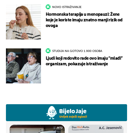
NOVO ISTRAŽIVANJE
Hormonska terapija u menopauzi: Žene
koje je koriste imaju znatno manji rizik od
ovoga
STUDIJA NA GOTOVO 1.900 OSOBA
Ljudi koji redovito rade ovo imaju “mlađi”
organizam, pokazuje istraživanje