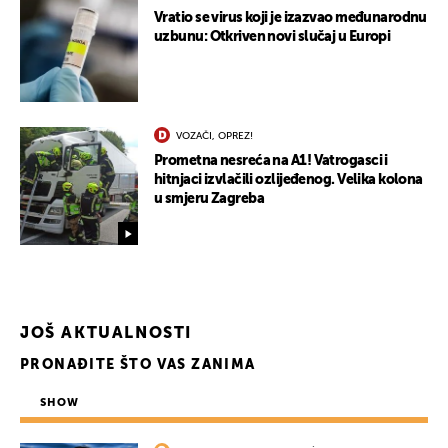
Vratio se virus koji je izazvao međunarodnu
uzbunu: Otkriven novi slučaj u Europi
VOZAČI, OPREZ!
UKLJUČITE NOTIFIKACIJE
Prometna nesreća na A1! Vatrogasci i
hitnjaci izvlačili ozlijeđenog. Velika kolona
u smjeru Zagreba
JOŠ AKTUALNOSTI
PRONAĐITE ŠTO VAS ZANIMA
SHOW