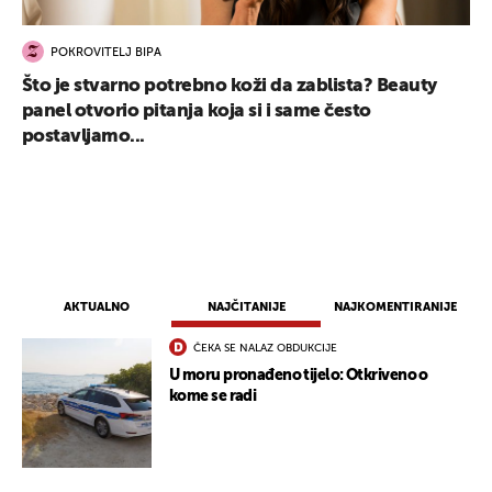
POKROVITELJ BIPA
Što je stvarno potrebno koži da zablista? Beauty
panel otvorio pitanja koja si i same često
postavljamo...
AKTUALNO
NAJČITANIJE
NAJKOMENTIRANIJE
ČEKA SE NALAZ OBDUKCIJE
U moru pronađeno tijelo: Otkriveno o
kome se radi