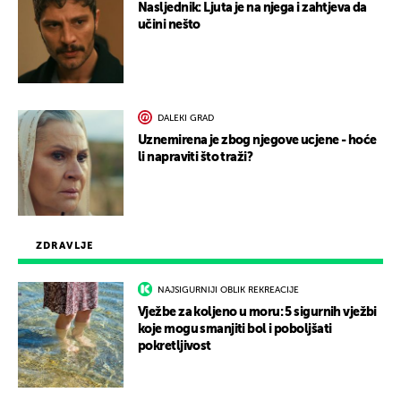
Nasljednik: Ljuta je na njega i zahtjeva da
učini nešto
DALEKI GRAD
Uznemirena je zbog njegove ucjene - hoće
li napraviti što traži?
ZDRAVLJE
NAJSIGURNIJI OBLIK REKREACIJE
Vježbe za koljeno u moru: 5 sigurnih vježbi
koje mogu smanjiti bol i poboljšati
pokretljivost