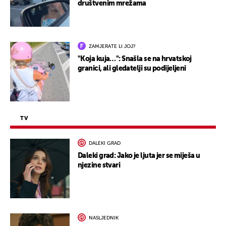
društvenim mrežama
ZAMJERATE LI JOJ?
"Koja kuja…": Snašla se na hrvatskoj
granici, ali gledatelji su podijeljeni
TV
DALEKI GRAD
Daleki grad: Jako je ljuta jer se miješa u
njezine stvari
NASLJEDNIK