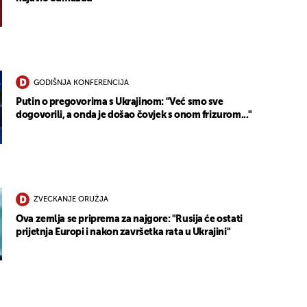
GODIŠNJA KONFERENCIJA
Putin o pregovorima s Ukrajinom: "Već smo sve
dogovorili, a onda je došao čovjek s onom frizurom..."
ZVECKANJE ORUŽJA
Ova zemlja se priprema za najgore: "Rusija će ostati
prijetnja Europi i nakon završetka rata u Ukrajini"