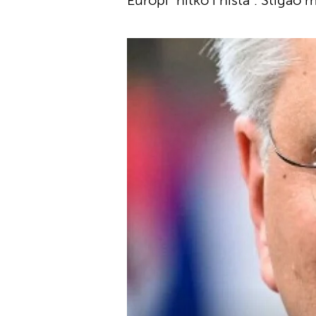
Europi "nitko i ništa". Stigao 