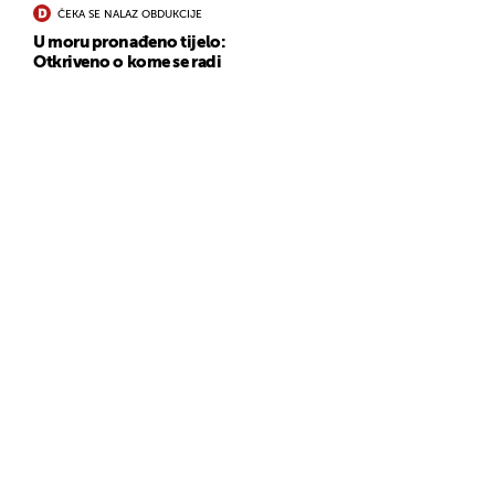
ČEKA SE NALAZ OBDUKCIJE
U moru pronađeno tijelo:
Otkriveno o kome se radi