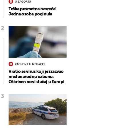
U ZAGORJU
Teška prometna nesreća!
Jedna osoba poginula
PACIJENT U IZOLACIJI
Vratio se virus koji je izazvao
međunarodnu uzbunu:
Otkriven novi slučaj u Europi