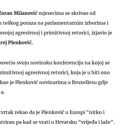
Zoran Milanović
mjesecima se skrivao od
n teškog poraza na parlamentarnim izborima i
vojoj agresivnoj i primitivnoj retorici, izjavio je
rej Plenković.
osvetio svoju novinsku konferenciju na kojoj se
imitivnoj agresivnoj retorici, koja je u biti ono
rekao je Plenković novinarima u Bruxellesu gdje
a.
etvrtak rekao da je Plenković u Europi "nitko i
striran pa kad se vrati u Hrvatsku "vrijeđa i laže".