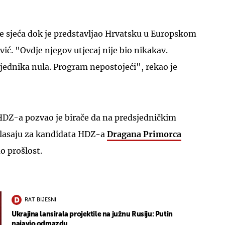
ne sjeća dok je predstavljao Hrvatsku u Europskom
vić. "Ovdje njegov utjecaj nije bio nikakav.
jednika nula. Program nepostojeći", rekao je
UKLJUČITE NOTIFIKACIJE
 HDZ-a pozvao je birače da na predsjedničkim
glasaju za kandidata HDZ-a
Dragana Primorca
o prošlost.
RAT BIJESNI
Ukrajina lansirala projektile na južnu Rusiju: Putin
najavio odmazdu