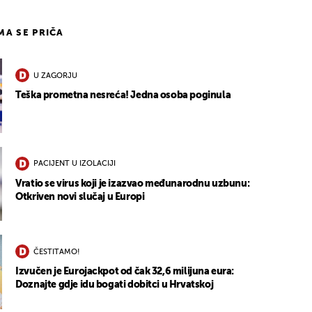
IMA SE PRIČA
U ZAGORJU
Teška prometna nesreća! Jedna osoba poginula
PACIJENT U IZOLACIJI
Vratio se virus koji je izazvao međunarodnu uzbunu:
Otkriven novi slučaj u Europi
ČESTITAMO!
Izvučen je Eurojackpot od čak 32,6 milijuna eura:
Doznajte gdje idu bogati dobitci u Hrvatskoj