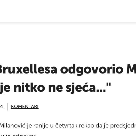
E VIJESTI
Bruxellesa odgovorio M
e nitko ne sjeća..."
04
KOMENTARI
ilanović je ranije u četvrtak rekao da je predsjed