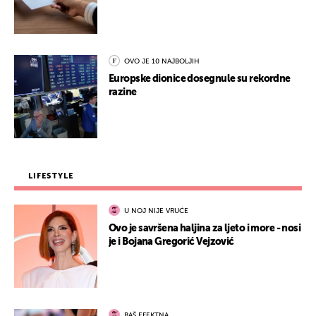
OVO JE 10 NAJBOLJIH
Europske dionice dosegnule su rekordne
razine
LIFESTYLE
U NOJ NIJE VRUĆE
Ovo je savršena haljina za ljeto i more - nosi
je i Bojana Gregorić Vejzović
BAŠ EFEKTNA