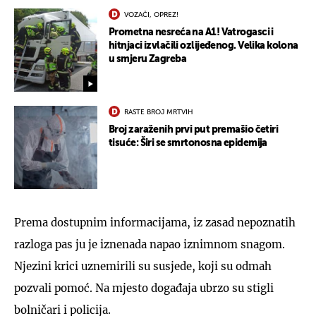
VOZAČI, OPREZ!
Prometna nesreća na A1! Vatrogasci i
hitnjaci izvlačili ozlijeđenog. Velika kolona
u smjeru Zagreba
RASTE BROJ MRTVIH
Broj zaraženih prvi put premašio četiri
tisuće: Širi se smrtonosna epidemija
Prema dostupnim informacijama, iz zasad nepoznatih
razloga pas ju je iznenada napao iznimnom snagom.
Njezini krici uznemirili su susjede, koji su odmah
pozvali pomoć. Na mjesto događaja ubrzo su stigli
bolničari i policija.