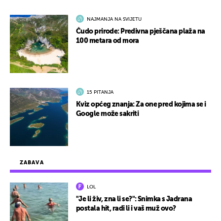
NAJMANJA NA SVIJETU
Čudo prirode: Predivna pješčana plaža na
100 metara od mora
15 PITANJA
Kviz općeg znanja: Za one pred kojima se i
Google može sakriti
ZABAVA
LOL
"Je li živ, zna li se?": Snimka s Jadrana
postala hit, radi li i vaš muž ovo?