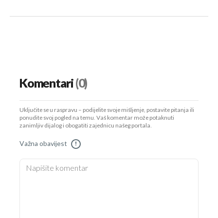
Komentari
(0)
Uključite se u raspravu – podijelite svoje mišljenje, postavite pitanja ili
ponudite svoj pogled na temu. Vaš komentar može potaknuti
zanimljiv dijalog i obogatiti zajednicu našeg portala.
Važna obavijest
!