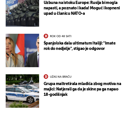
Uzbuna na istoku Europe: Rusija bi mogla
napasti, a poznato i kada! Moguć i kopneni
upad u članicu NATO-a
ROK OD 48 SATI
Španjolska dala ultimatum Italiji: "Imate
rok do nedjelje", stigao je odgovor
UŽAS NA BRAČU
Grupa maltretirala mladića zbog motiva na
majici: Natjerali ga da je skine pa ga napao
18-godišnjak
UKLJUČITE NOTIFIKACIJE