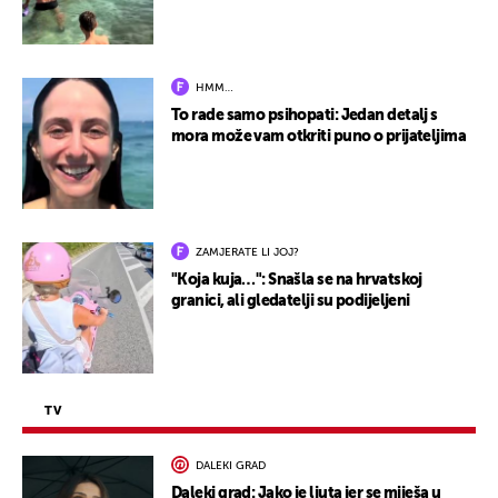
HMM…
To rade samo psihopati: Jedan detalj s
mora može vam otkriti puno o prijateljima
ZAMJERATE LI JOJ?
"Koja kuja…": Snašla se na hrvatskoj
granici, ali gledatelji su podijeljeni
TV
DALEKI GRAD
Daleki grad: Jako je ljuta jer se miješa u