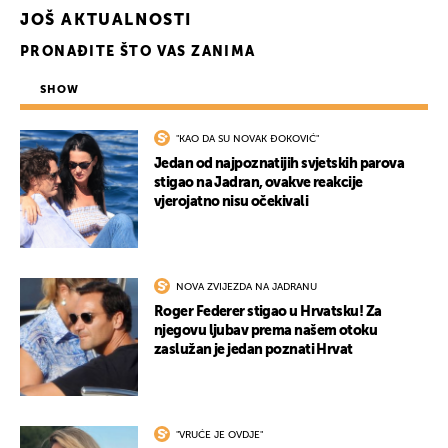
JOŠ AKTUALNOSTI
PRONAĐITE ŠTO VAS ZANIMA
SHOW
"KAO DA SU NOVAK ĐOKOVIĆ"
Jedan od najpoznatijih svjetskih parova
stigao na Jadran, ovakve reakcije
vjerojatno nisu očekivali
NOVA ZVIJEZDA NA JADRANU
Roger Federer stigao u Hrvatsku! Za
njegovu ljubav prema našem otoku
zaslužan je jedan poznati Hrvat
"VRUĆE JE OVDJE"