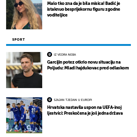
Malo tko zna da je bila misica! Badić je
istaknuo besprijekornu figuru zgodne
voditeljice
SPORT
IZ VEDRA NEBA
Garcijin potez otkrio novu situaciju na
Poljudu: Mladi hajdukovac pred odlaskom
SJAJAN TJEDAN U EUROPI
Hrvatska nastavila uspon na UEFA-inoj
ljestvici: Preskočena je još jedna država