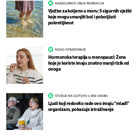
NAJSIGURNIJI OBLIK REKREACIJE
Vježbe za koljeno u moru: 5 sigurnih vježbi
koje mogu smanjiti bol i poboljšati
pokretljivost
NOVO ISTRAŽIVANJE
Hormonska terapija u menopauzi: Žene
koje je koriste imaju znatno manji rizik od
ovoga
STUDIJA NA GOTOVO 1.900 OSOBA
Ljudi koji redovito rade ovo imaju “mlađi”
organizam, pokazuje istraživanje