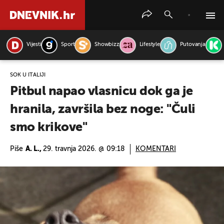
Vijesti
Sport
Showbizz
Lifestyle
Putovanja
PRETRAŽITE VIJESTI
ŠOK U ITALIJI
Pitbul napao vlasnicu dok ga je
hranila, završila bez noge: "Čuli
smo krikove"
Piše
A. L.,
29. travnja 2026. @ 09:18
KOMENTARI