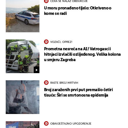
ČEKA SE NALAZ OBDUKCIJE
U moru pronađeno tijelo: Otkriveno o
kome se radi
VOZAČI, OPREZ!
Prometna nesreća na A1! Vatrogasci i
hitnjaci izvlačili ozlijeđenog. Velika kolona
u smjeru Zagreba
RASTE BROJ MRTVIH
Broj zaraženih prvi put premašio četiri
tisuće: Širi se smrtonosna epidemija
OBAVJEŠTAJNO UPOZORENJE