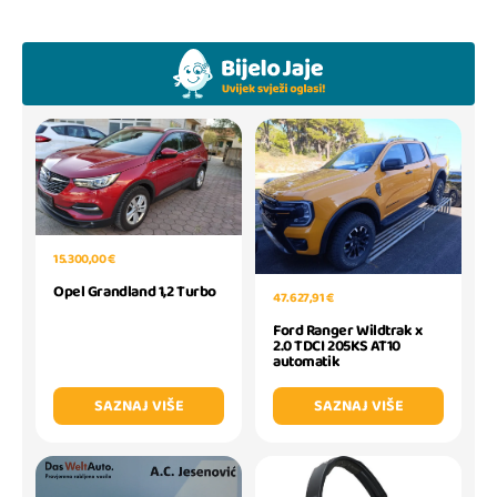
15.300,00 €
Opel Grandland 1,2 Turbo
47.627,91 €
Ford Ranger Wildtrak x
2.0 TDCI 205KS AT10
automatik
SAZNAJ VIŠE
SAZNAJ VIŠE