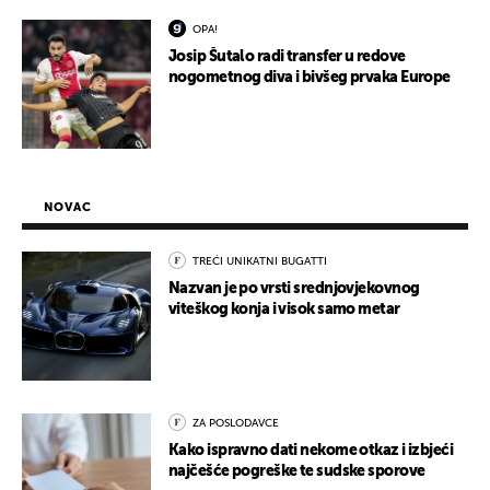
OPA!
Josip Šutalo radi transfer u redove
nogometnog diva i bivšeg prvaka Europe
NOVAC
TREĆI UNIKATNI BUGATTI
Nazvan je po vrsti srednjovjekovnog
viteškog konja i visok samo metar
ZA POSLODAVCE
Kako ispravno dati nekome otkaz i izbjeći
najčešće pogreške te sudske sporove