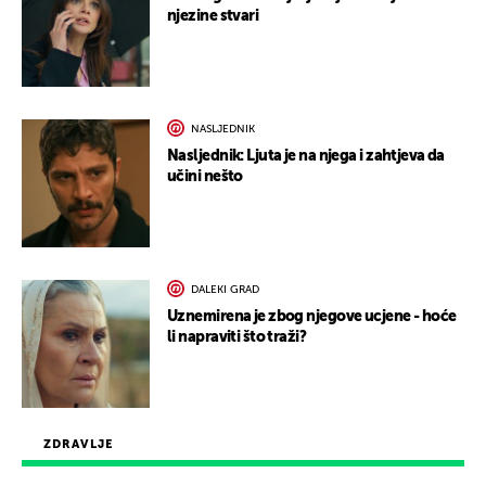
njezine stvari
NASLJEDNIK
Nasljednik: Ljuta je na njega i zahtjeva da
učini nešto
DALEKI GRAD
Uznemirena je zbog njegove ucjene - hoće
li napraviti što traži?
ZDRAVLJE