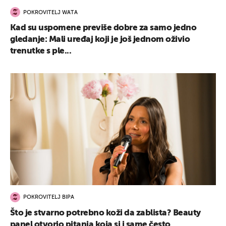
POKROVITELJ WATA
Kad su uspomene previše dobre za samo jedno
gledanje: Mali uređaj koji je još jednom oživio
trenutke s ple...
POKROVITELJ BIPA
Što je stvarno potrebno koži da zablista? Beauty
panel otvorio pitanja koja si i same često