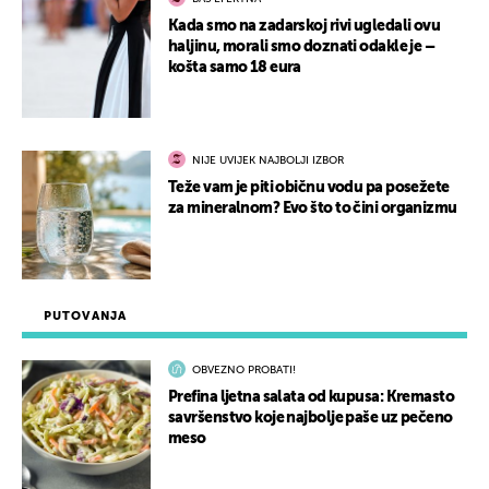
Kada smo na zadarskoj rivi ugledali ovu
haljinu, morali smo doznati odakle je –
košta samo 18 eura
NIJE UVIJEK NAJBOLJI IZBOR
Teže vam je piti običnu vodu pa posežete
za mineralnom? Evo što to čini organizmu
PUTOVANJA
OBVEZNO PROBATI!
Prefina ljetna salata od kupusa: Kremasto
savršenstvo koje najbolje paše uz pečeno
meso