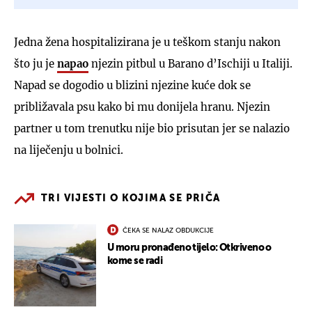
Jedna žena hospitalizirana je u teškom stanju nakon
što ju je
napao
njezin pitbul u Barano d’Ischiji u Italiji.
Napad se dogodio u blizini njezine kuće dok se
približavala psu kako bi mu donijela hranu. Njezin
partner u tom trenutku nije bio prisutan jer se nalazio
na liječenju u bolnici.
TRI VIJESTI O KOJIMA SE PRIČA
ČEKA SE NALAZ OBDUKCIJE
U moru pronađeno tijelo: Otkriveno o
kome se radi