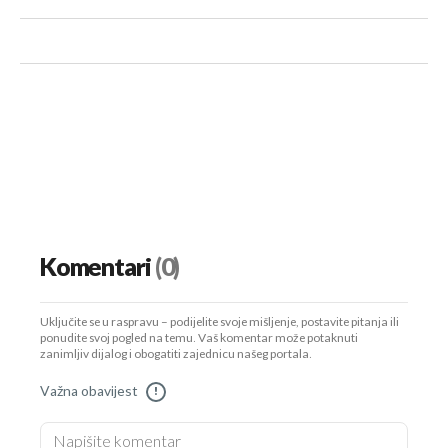
Komentari
(0)
Uključite se u raspravu – podijelite svoje mišljenje, postavite pitanja ili
ponudite svoj pogled na temu. Vaš komentar može potaknuti
zanimljiv dijalog i obogatiti zajednicu našeg portala.
Važna obavijest
!