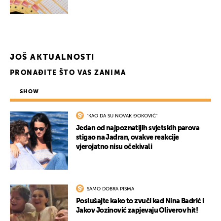
JOŠ AKTUALNOSTI
PRONAĐITE ŠTO VAS ZANIMA
SHOW
"KAO DA SU NOVAK ĐOKOVIĆ"
Jedan od najpoznatijih svjetskih parova
stigao na Jadran, ovakve reakcije
vjerojatno nisu očekivali
SAMO DOBRA PISMA
Poslušajte kako to zvuči kad Nina Badrić i
Jakov Jozinović zapjevaju Oliverov hit!