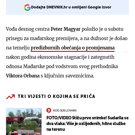
Dodajte DNEVNIK.hr u omiljeni Google izvor
Vođa desnog centra
Peter Magyar
položio je u subotu
prisegu za mađarskog premijera, a na dužnost je došao
na temelju
predizbornih obećanja o promjenama
nakon godina ekonomske stagnacije i zategnutih
odnosa Mađarske pod vodstvom svog prethodnika
Viktora Orbana
s ključnim saveznicima.
TRI VIJESTI O KOJIMA SE PRIČA
KOD BJELOVARA
FOTO/VIDEO Stižu prve snimke! Sudarila se
dva vlaka: Više je ozlijeđenih, hitne službe
na terenu