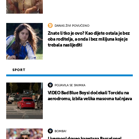
DANAS ŽIVI POVUČENO
Znate li tko je ovo? Kao dijete ostala je bez
oba roditelja, a onda i bez milijuna koje je
trebala naslijediti
SPORT
POJAVILA SE SNIMKA
VIDEO Bad Blue Boysi dočekali Torcidu na
aerodromu, izbila velika masovna tučnjava
BOMBA!