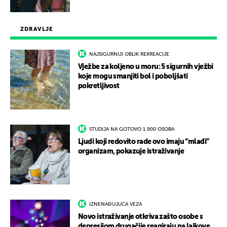
ZDRAVLJE
NAJSIGURNIJI OBLIK REKREACIJE
Vježbe za koljeno u moru: 5 sigurnih vježbi
koje mogu smanjiti bol i poboljšati
pokretljivost
STUDIJA NA GOTOVO 1.900 OSOBA
Ljudi koji redovito rade ovo imaju “mlađi”
organizam, pokazuje istraživanje
IZNENAĐUJUĆA VEZA
Novo istraživanje otkriva zašto osobe s
depresijom drugačije reagiraju na lajkove