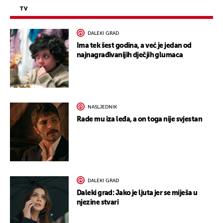
TV
DALEKI GRAD
Ima tek šest godina, a već je jedan od
najnagrađivanijih dječjih glumaca
NASLJEDNIK
Rade mu iza leđa, a on toga nije svjestan
DALEKI GRAD
Daleki grad: Jako je ljuta jer se miješa u
njezine stvari