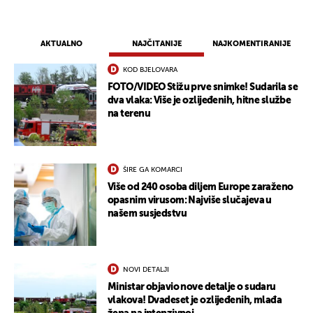
AKTUALNO
NAJČITANIJE
NAJKOMENTIRANIJE
KOD BJELOVARA
FOTO/VIDEO Stižu prve snimke! Sudarila se
dva vlaka: Više je ozlijeđenih, hitne službe
na terenu
ŠIRE GA KOMARCI
Više od 240 osoba diljem Europe zaraženo
opasnim virusom: Najviše slučajeva u
UKLJUČITE NOTIFIKACIJE
našem susjedstvu
NOVI DETALJI
Ministar objavio nove detalje o sudaru
vlakova! Dvadeset je ozlijeđenih, mlađa