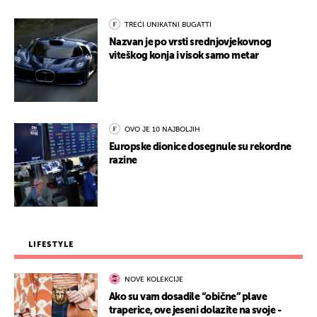
TREĆI UNIKATNI BUGATTI
Nazvan je po vrsti srednjovjekovnog
viteškog konja i visok samo metar
OVO JE 10 NAJBOLJIH
Europske dionice dosegnule su rekordne
razine
LIFESTYLE
NOVE KOLEKCIJE
Ako su vam dosadile “obične” plave
traperice, ove jeseni dolazite na svoje -