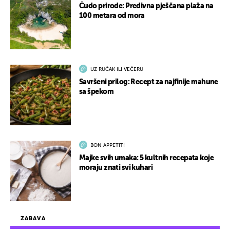
Čudo prirode: Predivna pješčana plaža na
100 metara od mora
UZ RUČAK ILI VEČERU
Savršeni prilog: Recept za najfinije mahune
sa špekom
BON APPETIT!
Majke svih umaka: 5 kultnih recepata koje
moraju znati svi kuhari
ZABAVA