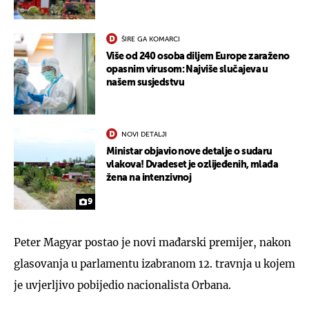
ŠIRE GA KOMARCI
Više od 240 osoba diljem Europe zaraženo
opasnim virusom: Najviše slučajeva u
našem susjedstvu
NOVI DETALJI
Ministar objavio nove detalje o sudaru
vlakova! Dvadeset je ozlijeđenih, mlađa
žena na intenzivnoj
9
Peter Magyar postao je novi mađarski premijer, nakon
glasovanja u parlamentu izabranom 12. travnja u kojem
je uvjerljivo pobijedio nacionalista Orbana.