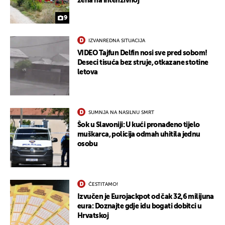
žena na intenzivnoj
9
IZVANREDNA SITUACIJA
VIDEO Tajfun Delfin nosi sve pred sobom!
Deseci tisuća bez struje, otkazane stotine
letova
SUMNJA NA NASILNU SMRT
Šok u Slavoniji: U kući pronađeno tijelo
muškarca, policija odmah uhitila jednu
osobu
ČESTITAMO!
Izvučen je Eurojackpot od čak 32,6 milijuna
eura: Doznajte gdje idu bogati dobitci u
Hrvatskoj