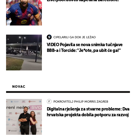
Liverpool doveo kapetana Barcelone!
CIPELARILI GA DOK JE LEŽAO
VIDEO Pojavila se nova snimka tučnjave
BBB-a i Torcide: "Je*ote, pa ubit će ga!"
NOVAC
POKROVITELJ PHILIP MORRIS ZAGREB
Digitalna rješenja za stvarne probleme: Dva
hrvatska projekta dobila potporu za razvoj