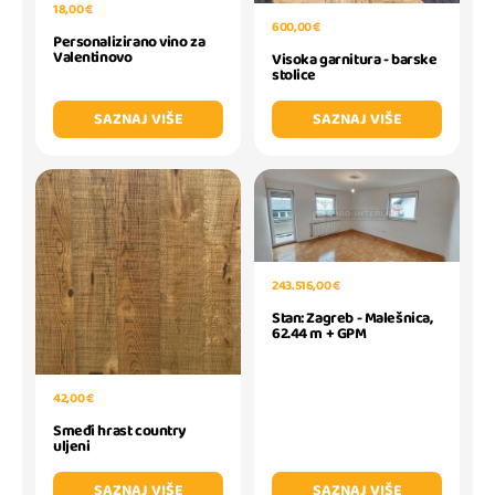
18,00 €
600,00 €
Personalizirano vino za
Valentinovo
Visoka garnitura - barske
stolice
SAZNAJ VIŠE
SAZNAJ VIŠE
243.516,00 €
Stan: Zagreb - Malešnica,
62.44 m + GPM
42,00 €
Smeđi hrast country
uljeni
SAZNAJ VIŠE
SAZNAJ VIŠE