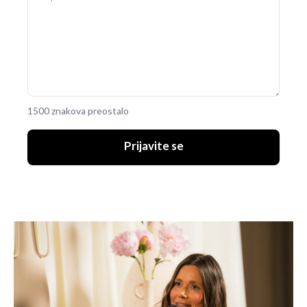
1500 znakova preostalo
Prijavite se