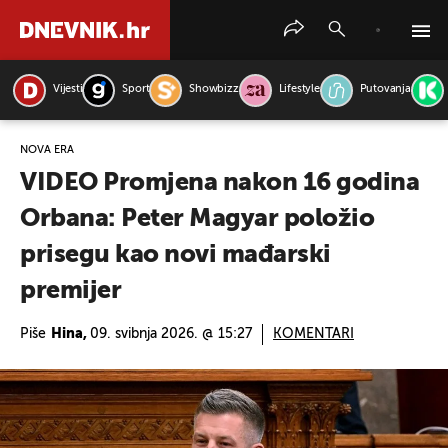
Vijesti
Sport
Showbizz
Lifestyle
Putovanja
PRETRAŽITE VIJESTI
NOVA ERA
VIDEO Promjena nakon 16 godina
Orbana: Peter Magyar položio
prisegu kao novi mađarski
premijer
Piše
Hina,
09. svibnja 2026. @ 15:27
KOMENTARI