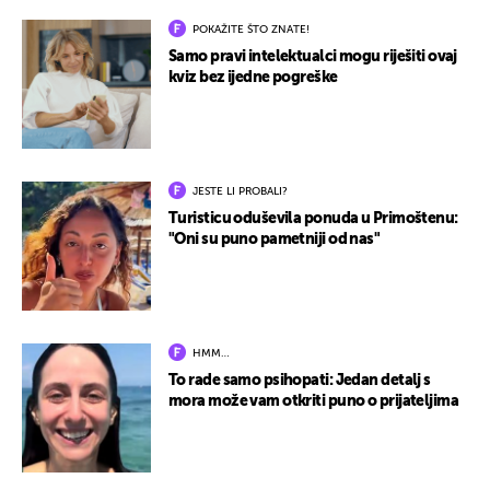
POKAŽITE ŠTO ZNATE!
Samo pravi intelektualci mogu riješiti ovaj
kviz bez ijedne pogreške
JESTE LI PROBALI?
Turisticu oduševila ponuda u Primoštenu:
"Oni su puno pametniji od nas"
HMM…
To rade samo psihopati: Jedan detalj s
mora može vam otkriti puno o prijateljima