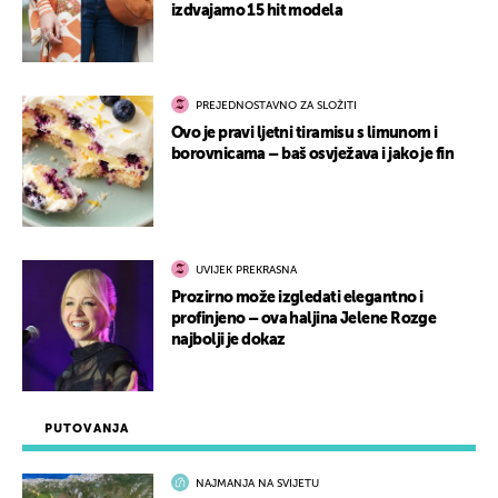
izdvajamo 15 hit modela
PREJEDNOSTAVNO ZA SLOŽITI
Ovo je pravi ljetni tiramisu s limunom i
borovnicama – baš osvježava i jako je fin
UVIJEK PREKRASNA
Prozirno može izgledati elegantno i
profinjeno – ova haljina Jelene Rozge
najbolji je dokaz
PUTOVANJA
NAJMANJA NA SVIJETU