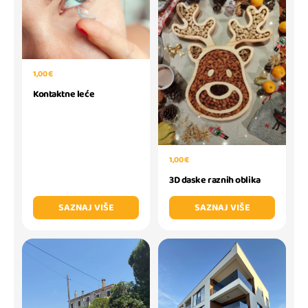
1,00 €
Kontaktne leće
1,00 €
3D daske raznih oblika
SAZNAJ VIŠE
SAZNAJ VIŠE