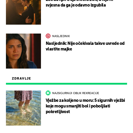
svjesna da ga je odavno izgubila
NASLJEDNIK
Nasljednik: Nije očekivala takve uvrede od
vlastite majke
ZDRAVLJE
NAJSIGURNIJI OBLIK REKREACIJE
Vježbe za koljeno u moru: 5 sigurnih vježbi
koje mogu smanjiti bol i poboljšati
pokretljivost