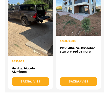
470.000,00 €
PRIVLAKA- S7- Dvosoban
stan prvi red uz more
2.950,00 €
Hardtop Modular
Aluminum
SAZNAJ VIŠE
SAZNAJ VIŠE