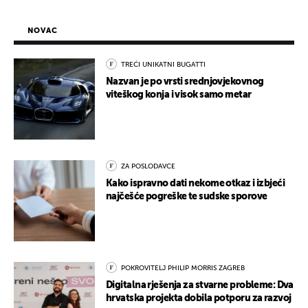
NOVAC
TREĆI UNIKATNI BUGATTI
Nazvan je po vrsti srednjovjekovnog
viteškog konja i visok samo metar
ZA POSLODAVCE
Kako ispravno dati nekome otkaz i izbjeći
najčešće pogreške te sudske sporove
POKROVITELJ PHILIP MORRIS ZAGREB
Digitalna rješenja za stvarne probleme: Dva
hrvatska projekta dobila potporu za razvoj