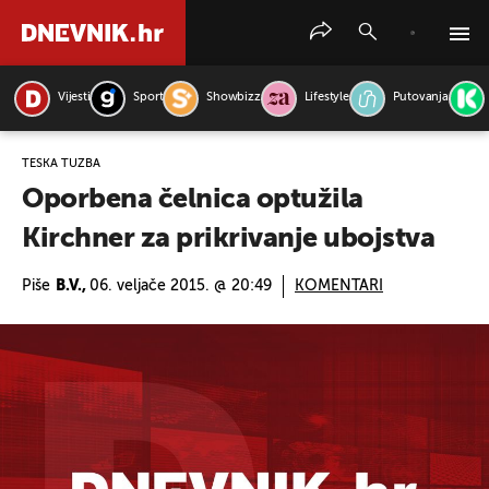
Vijesti
Sport
Showbizz
Lifestyle
Putovanja
PRETRAŽITE VIJESTI
TEŠKA TUŽBA
Oporbena čelnica optužila
Kirchner za prikrivanje ubojstva
Piše
B.V.,
06. veljače 2015. @ 20:49
KOMENTARI