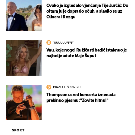
Ovako je izgledalo vjenčanje Tije Jurčić: Do
oltara ju je dopratio očuh, a slavilo se uz
Olivera i Rozgu
"UUUUUUFFFF"
Vau, koje noge! Ružičasti badić istaknuo je
najbolje adute Maje Šuput
DRAMA U ŠIBENIKU
Thompson usred koncerta iznenada
prekinuo pjesmu: "Zovite hitnu!"
SPORT