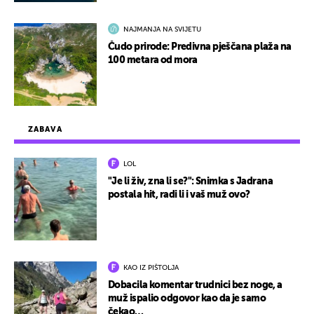
NAJMANJA NA SVIJETU
Čudo prirode: Predivna pješčana plaža na
100 metara od mora
ZABAVA
LOL
"Je li živ, zna li se?": Snimka s Jadrana
postala hit, radi li i vaš muž ovo?
KAO IZ PIŠTOLJA
Dobacila komentar trudnici bez noge, a
muž ispalio odgovor kao da je samo
čekao…