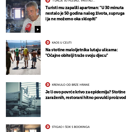
"I DALJE SU PLESALI, VRIŠTALI..."
Turisti mu zapalili apartman: "U 30 minuta
nestalo je 50 godina našeg života, supruga
i ja ne možemo oka sklopiti"
KAOS U CEUTI
Na stotine maloljetnika lutaju ulicama:
"Očajne obitelji traže svoju djecu"
KRENULO OD BRZE HRANE
Je li ovo povrće krivo za epidemiju? Stotine
zaraženih, restorani hitno povukli proizvod
STIGAO I ŠOK S BOOKINGA