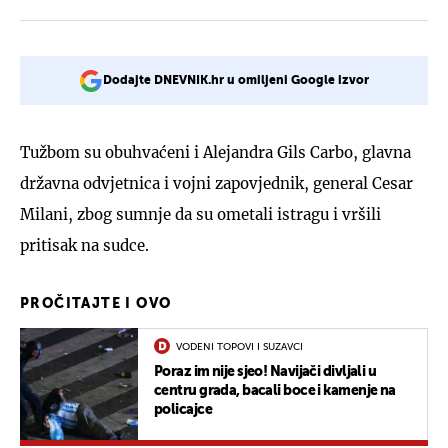
Dodajte DNEVNIK.hr u omiljeni Google izvor
Tužbom su obuhvaćeni i Alejandra Gils Carbo, glavna
državna odvjetnica i vojni zapovjednik, general Cesar
Milani, zbog sumnje da su ometali istragu i vršili
pritisak na sudce.
PROČITAJTE I OVO
VODENI TOPOVI I SUZAVCI
Poraz im nije sjeo! Navijači divljali u
centru grada, bacali boce i kamenje na
policajce