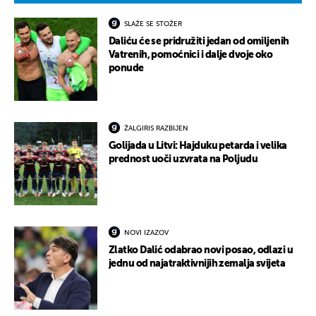
SLAŽE SE STOŽER
Daliću će se pridružiti jedan od omiljenih
Vatrenih, pomoćnici i dalje dvoje oko
ponude
ŽALGIRIS RAZBIJEN
Golijada u Litvi: Hajduku petarda i velika
prednost uoči uzvrata na Poljudu
NOVI IZAZOV
Zlatko Dalić odabrao novi posao, odlazi u
jednu od najatraktivnijih zemalja svijeta