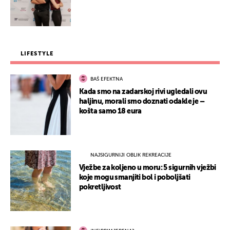
LIFESTYLE
BAŠ EFEKTNA
Kada smo na zadarskoj rivi ugledali ovu
haljinu, morali smo doznati odakle je –
košta samo 18 eura
NAJSIGURNIJI OBLIK REKREACIJE
Vježbe za koljeno u moru: 5 sigurnih vježbi
koje mogu smanjiti bol i poboljšati
pokretljivost