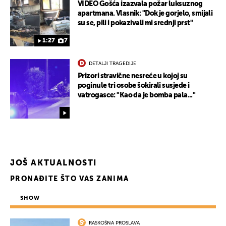
VIDEO Gošća izazvala požar luksuznog
apartmana. Vlasnik: "Dok je gorjelo, smijali
su se, pili i pokazivali mi srednji prst"
1:27
7
DETALJI TRAGEDIJE
Prizori stravične nesreće u kojoj su
poginule tri osobe šokirali susjede i
vatrogasce: "Kao da je bomba pala..."
UKLJUČITE NOTIFIKACIJE
JOŠ AKTUALNOSTI
PRONAĐITE ŠTO VAS ZANIMA
SHOW
RASKOŠNA PROSLAVA