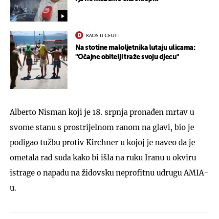
KAOS U CEUTI
Na stotine maloljetnika lutaju ulicama:
"Očajne obitelji traže svoju djecu"
Alberto Nisman koji je 18. srpnja pronađen mrtav u
svome stanu s prostrijelnom ranom na glavi, bio je
podigao tužbu protiv Kirchner u kojoj je naveo da je
ometala rad suda kako bi išla na ruku Iranu u okviru
istrage o napadu na židovsku neprofitnu udrugu AMIA-
u.