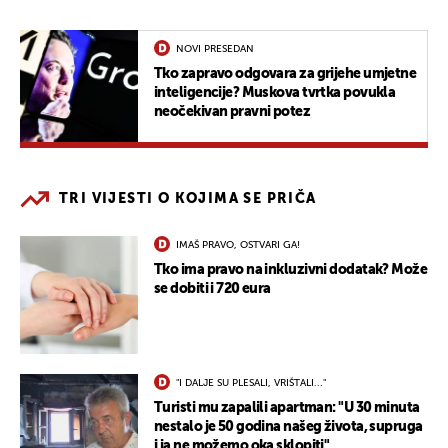
NOVI PRESEDAN
Tko zapravo odgovara za grijehe umjetne
inteligencije? Muskova tvrtka povukla
neočekivan pravni potez
TRI VIJESTI O KOJIMA SE PRIČA
IMAŠ PRAVO, OSTVARI GA!
Tko ima pravo na inkluzivni dodatak? Može
se dobiti i 720 eura
"I DALJE SU PLESALI, VRIŠTALI..."
Turisti mu zapalili apartman: "U 30 minuta
nestalo je 50 godina našeg života, supruga
i ja ne možemo oka sklopiti"