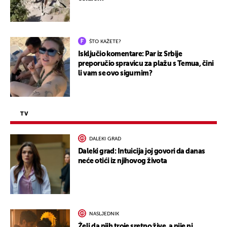
ŠTO KAŽETE?
Isključio komentare: Par iz Srbije
preporučio spravicu za plažu s Temua, čini
li vam se ovo sigurnim?
TV
DALEKI GRAD
Daleki grad: Intuicija joj govori da danas
neće otići iz njihovog života
NASLJEDNIK
Želi da njih troje sretno žive, a nije ni