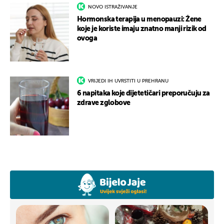
NOVO ISTRAŽIVANJE
Hormonska terapija u menopauzi: Žene
koje je koriste imaju znatno manji rizik od
ovoga
VRIJEDI IH UVRSTITI U PREHRANU
6 napitaka koje dijetetičari preporučuju za
zdrave zglobove