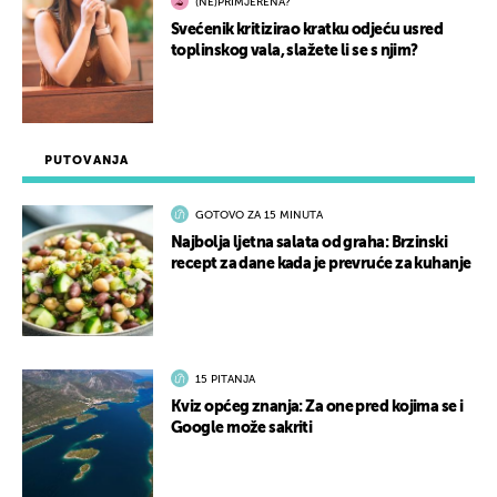
(NE)PRIMJERENA?
Svećenik kritizirao kratku odjeću usred
toplinskog vala, slažete li se s njim?
PUTOVANJA
GOTOVO ZA 15 MINUTA
Najbolja ljetna salata od graha: Brzinski
recept za dane kada je prevruće za kuhanje
15 PITANJA
Kviz općeg znanja: Za one pred kojima se i
Google može sakriti