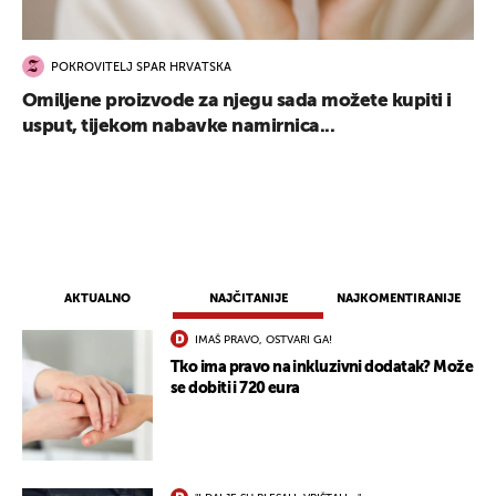
POKROVITELJ SPAR HRVATSKA
Omiljene proizvode za njegu sada možete kupiti i
usput, tijekom nabavke namirnica...
AKTUALNO
NAJČITANIJE
NAJKOMENTIRANIJE
IMAŠ PRAVO, OSTVARI GA!
Tko ima pravo na inkluzivni dodatak? Može
se dobiti i 720 eura