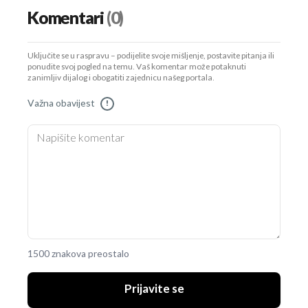
Komentari
(0)
Uključite se u raspravu – podijelite svoje mišljenje, postavite pitanja ili
ponudite svoj pogled na temu. Vaš komentar može potaknuti
zanimljiv dijalog i obogatiti zajednicu našeg portala.
Važna obavijest
!
1500 znakova preostalo
Prijavite se