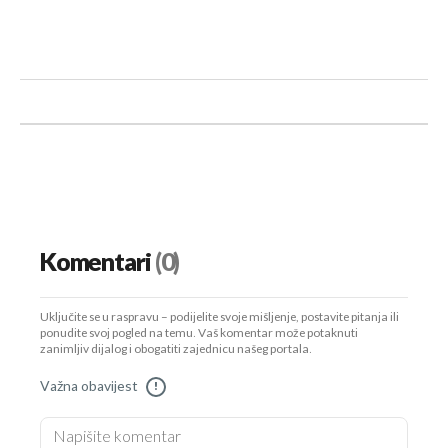
Komentari
(0)
Uključite se u raspravu – podijelite svoje mišljenje, postavite pitanja ili
ponudite svoj pogled na temu. Vaš komentar može potaknuti
zanimljiv dijalog i obogatiti zajednicu našeg portala.
Važna obavijest
!