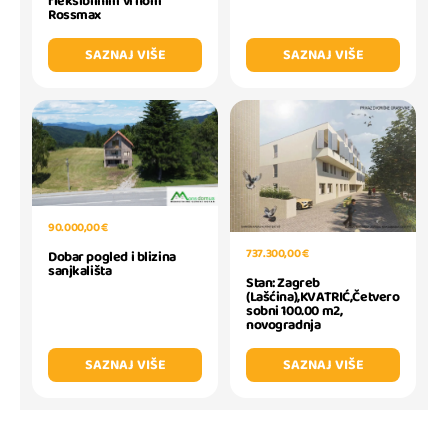
fleksibilnim vrhom
Rossmax
SAZNAJ VIŠE
SAZNAJ VIŠE
90.000,00 €
737.300,00 €
Dobar pogled i blizina
sanjkališta
Stan: Zagreb
(Lašćina),KVATRIĆ,Četvero
sobni 100.00 m2,
novogradnja
SAZNAJ VIŠE
SAZNAJ VIŠE