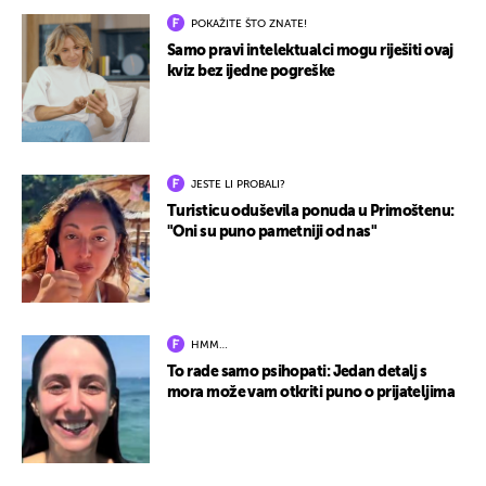
POKAŽITE ŠTO ZNATE!
Samo pravi intelektualci mogu riješiti ovaj
kviz bez ijedne pogreške
JESTE LI PROBALI?
Turisticu oduševila ponuda u Primoštenu:
"Oni su puno pametniji od nas"
HMM…
To rade samo psihopati: Jedan detalj s
mora može vam otkriti puno o prijateljima