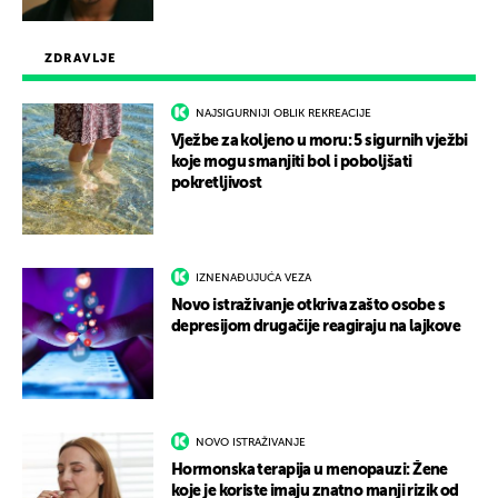
ZDRAVLJE
NAJSIGURNIJI OBLIK REKREACIJE
Vježbe za koljeno u moru: 5 sigurnih vježbi
koje mogu smanjiti bol i poboljšati
pokretljivost
IZNENAĐUJUĆA VEZA
Novo istraživanje otkriva zašto osobe s
depresijom drugačije reagiraju na lajkove
NOVO ISTRAŽIVANJE
Hormonska terapija u menopauzi: Žene
koje je koriste imaju znatno manji rizik od