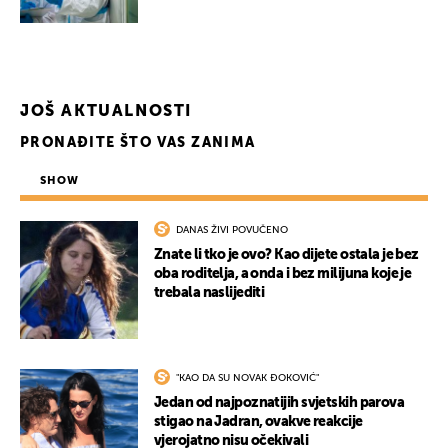
JOŠ AKTUALNOSTI
PRONAĐITE ŠTO VAS ZANIMA
SHOW
DANAS ŽIVI POVUČENO
Znate li tko je ovo? Kao dijete ostala je bez
oba roditelja, a onda i bez milijuna koje je
trebala naslijediti
"KAO DA SU NOVAK ĐOKOVIĆ"
Jedan od najpoznatijih svjetskih parova
stigao na Jadran, ovakve reakcije
vjerojatno nisu očekivali