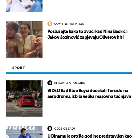
SAMO DOBRA PISMA
Poslušajte kako to zvuči kad Nina Badrić i
Jakov Jozinović zapjevaju Oliverov hit!
SPORT
POJAVILA SE SNIMKA
VIDEO Bad Blue Boysi dočekali Torcidu na
aerodromu, izbila velika masovna tučnjava
GDJE ĆE SAD?
U Dinamu je prošle godine predstavljen kao