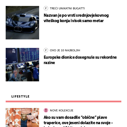
TREĆI UNIKATNI BUGATTI
Nazvan je po vrsti srednjovjekovnog
viteškog konja i visok samo metar
OVO JE 10 NAJBOLJIH
Europske dionice dosegnule su rekordne
razine
LIFESTYLE
NOVE KOLEKCIJE
Ako su vam dosadile “obične” plave
traperice, ove jeseni dolazite na svoje -