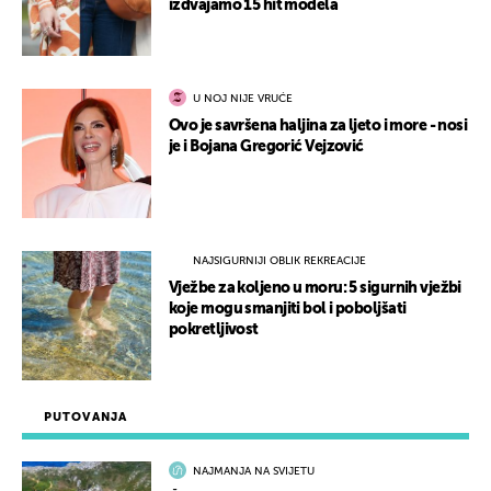
izdvajamo 15 hit modela
U NOJ NIJE VRUĆE
Ovo je savršena haljina za ljeto i more - nosi
je i Bojana Gregorić Vejzović
NAJSIGURNIJI OBLIK REKREACIJE
Vježbe za koljeno u moru: 5 sigurnih vježbi
koje mogu smanjiti bol i poboljšati
pokretljivost
PUTOVANJA
NAJMANJA NA SVIJETU