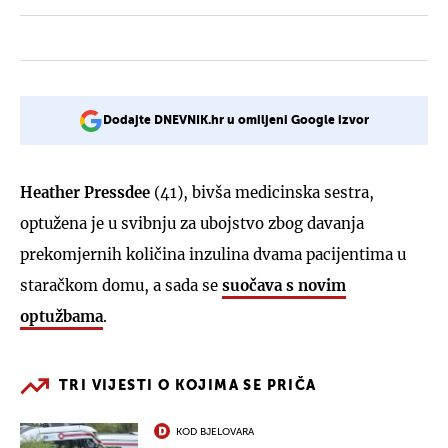
Dodajte DNEVNIK.hr u omiljeni Google izvor
Heather Pressdee
(41), bivša medicinska sestra,
optužena je u svibnju za ubojstvo zbog davanja
prekomjernih količina inzulina dvama pacijentima u
staračkom domu, a sada se
suočava s novim
optužbama
.
TRI VIJESTI O KOJIMA SE PRIČA
KOD BJELOVARA