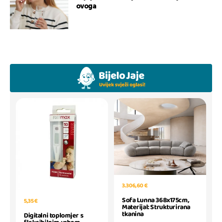
ovoga
3.306,60 €
Sofa Lunna 368x175cm,
5,35 €
Materijal: Strukturirana
tkanina
Digitalni toplomjer s