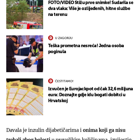
FOTO/VIDEO Stižu prve snimke! Sudarila se
dva vlaka: Više je ozlijeđenih, hitne službe
na terenu
U ZAGORJU
Teška prometna nesreća! Jedna osoba
poginula
ČESTITAMO!
Izvučen je Eurojackpot od čak 32,6 milijuna
eura: Doznajte gdje idu bogati dobitci u
Hrvatskoj
Davala je inzulin dijabetičarima i
onima koji ga nisu
trebali zbog bolesti
u prevelikim količinama, izvijestio