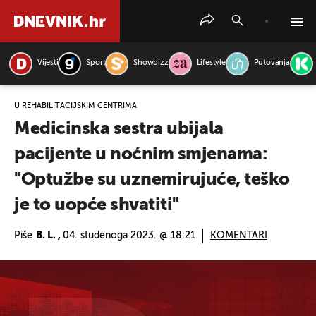
Vijesti
Sport
Showbizz
Lifestyle
Putovanja
PRETRAŽITE VIJESTI
U REHABILITACIJSKIM CENTRIMA
Medicinska sestra ubijala
pacijente u noćnim smjenama:
"Optužbe su uznemirujuće, teško
je to uopće shvatiti"
Piše
B. L. ,
04. studenoga 2023. @ 18:21
KOMENTARI