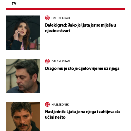
TV
DALEKI GRAD
Daleki grad: Jako je ljuta jer se miješa u
njezine stvari
DALEKI GRAD
Drago mu je što je cijelo vrijeme uz njega
NASLJEDNIK
Nasljednik: Ljuta je na njega i zahtjeva da
učini nešto