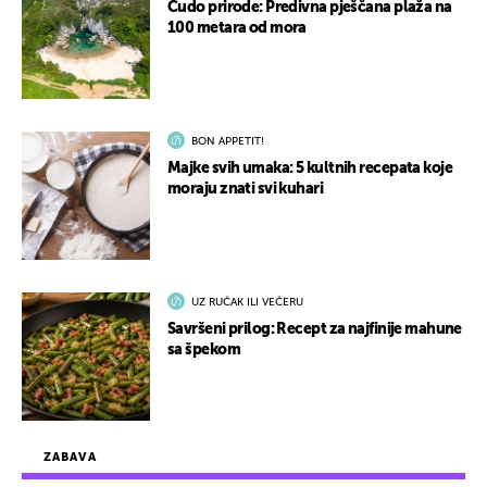
Čudo prirode: Predivna pješčana plaža na
100 metara od mora
BON APPETIT!
Majke svih umaka: 5 kultnih recepata koje
moraju znati svi kuhari
UZ RUČAK ILI VEČERU
Savršeni prilog: Recept za najfinije mahune
sa špekom
ZABAVA