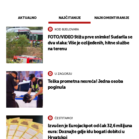
AKTUALNO
NAJČITANIJE
NAJKOMENTIRANIJE
KOD BJELOVARA
FOTO/VIDEO Stižu prve snimke! Sudarila se
dva vlaka: Više je ozlijeđenih, hitne službe
na terenu
U ZAGORJU
Teška prometna nesreća! Jedna osoba
poginula
ČESTITAMO!
Izvučen je Eurojackpot od čak 32,6 milijuna
eura: Doznajte gdje idu bogati dobitci u
Hrvatskoj