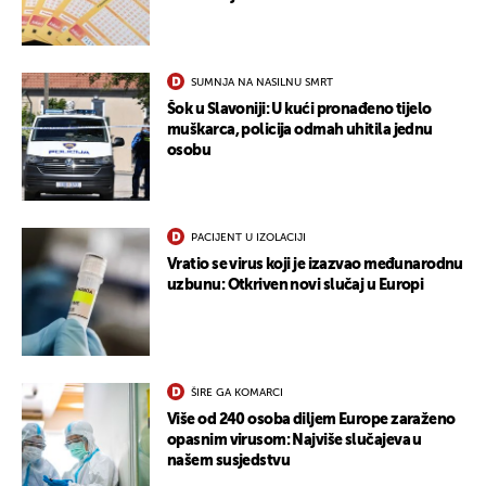
SUMNJA NA NASILNU SMRT
Šok u Slavoniji: U kući pronađeno tijelo
muškarca, policija odmah uhitila jednu
osobu
PACIJENT U IZOLACIJI
Vratio se virus koji je izazvao međunarodnu
UKLJUČITE NOTIFIKACIJE
uzbunu: Otkriven novi slučaj u Europi
ŠIRE GA KOMARCI
Više od 240 osoba diljem Europe zaraženo
opasnim virusom: Najviše slučajeva u
našem susjedstvu