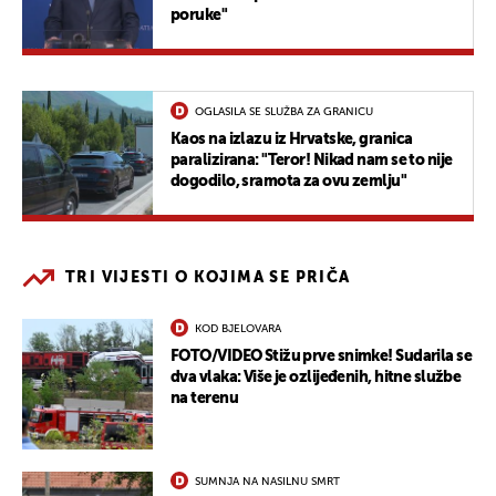
poruke"
OGLASILA SE SLUŽBA ZA GRANICU
Kaos na izlazu iz Hrvatske, granica
paralizirana: "Teror! Nikad nam se to nije
dogodilo, sramota za ovu zemlju"
TRI VIJESTI O KOJIMA SE PRIČA
KOD BJELOVARA
FOTO/VIDEO Stižu prve snimke! Sudarila se
dva vlaka: Više je ozlijeđenih, hitne službe
na terenu
SUMNJA NA NASILNU SMRT