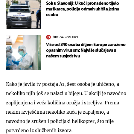
Šok u Slavoniji: U kući pronađeno tijelo
muškarca, policija odmah uhitila jednu
osobu
ŠIRE GA KOMARCI
Više od 240 osoba diljem Europe zaraženo
opasnim virusom: Najviše slučajeva u
našem susjedstvu
Kako je javila tv postaja A1, šest osoba je uhićeno, a
nekoliko njih još se nalazi u bijegu. U akciji je navodno
zaplijenjena i veća količina oružja i streljiva. Prema
nekim izvješćima nekoliko kuća je zapaljeno, a
navodno je srušen i policijski helikopter, što nije
potvrđeno iz službenih izvora.