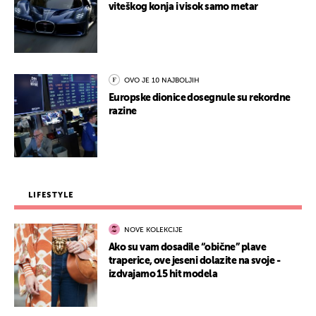
viteškog konja i visok samo metar
OVO JE 10 NAJBOLJIH
Europske dionice dosegnule su rekordne
razine
LIFESTYLE
NOVE KOLEKCIJE
Ako su vam dosadile “obične” plave
traperice, ove jeseni dolazite na svoje -
izdvajamo 15 hit modela