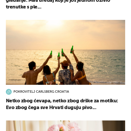
gledanje: Mali uređaj koji je još jednom oživio
trenutke s ple...
POKROVITELJ CARLSBERG CROATIA
Netko zbog ćevapa, netko zbog drške za motiku:
Evo zbog čega sve Hrvati duguju pivo...