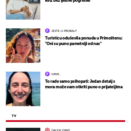
kviz bez ijedne pogreške
JESTE LI PROBALI?
Turisticu oduševila ponuda u Primoštenu:
"Oni su puno pametniji od nas"
HMM…
To rade samo psihopati: Jedan detalj s
mora može vam otkriti puno o prijateljima
TV
DALEKI GRAD