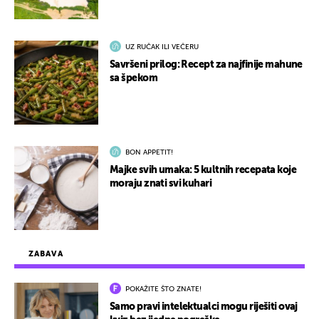
UZ RUČAK ILI VEČERU
Savršeni prilog: Recept za najfinije mahune
sa špekom
BON APPETIT!
Majke svih umaka: 5 kultnih recepata koje
moraju znati svi kuhari
ZABAVA
POKAŽITE ŠTO ZNATE!
Samo pravi intelektualci mogu riješiti ovaj