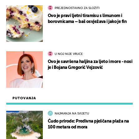
PREJEDNOSTAVNO ZA SLOŽITI
Ovo je pravi ljetni tiramisu s limunom i
borovnicama – baš osvježava i jako je fin
U NOJ NIJE VRUĆE
Ovo je savršena haljina za ljeto i more - nosi
je i Bojana Gregorić Vejzović
PUTOVANJA
NAJMANJA NA SVIJETU
Čudo prirode: Predivna pješčana plaža na
100 metara od mora