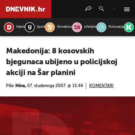
Vijesti
Sport
Showbizz
Lifestyle
Putovanja
PRETRAŽITE VIJESTI
Makedonija: 8 kosovskih
bjegunaca ubijeno u policijskoj
akciji na Šar planini
Piše
Hina,
07. studenoga 2007. @ 15:44
KOMENTARI