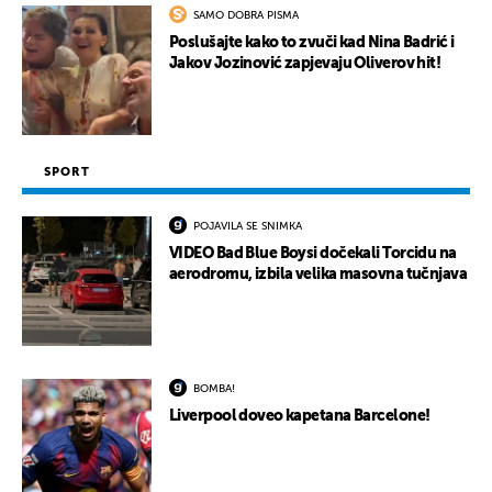
SAMO DOBRA PISMA
Poslušajte kako to zvuči kad Nina Badrić i
Jakov Jozinović zapjevaju Oliverov hit!
SPORT
POJAVILA SE SNIMKA
VIDEO Bad Blue Boysi dočekali Torcidu na
aerodromu, izbila velika masovna tučnjava
BOMBA!
Liverpool doveo kapetana Barcelone!