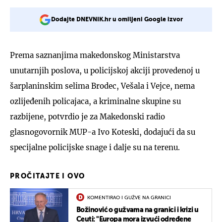
Dodajte DNEVNIK.hr u omiljeni Google izvor
Prema saznanjima makedonskog Ministarstva
unutarnjih poslova, u policijskoj akciji provedenoj u
šarplaninskim selima Brodec, Vešala i Vejce, nema
ozlijeđenih policajaca, a kriminalne skupine su
razbijene, potvrdio je za Makedonski radio
glasnogovornik MUP-a Ivo Koteski, dodajući da su
specijalne policijske snage i dalje su na terenu.
PROČITAJTE I OVO
KOMENTIRAO I GUŽVE NA GRANICI
Božinović o gužvama na granici i krizi u
Ceuti: "Europa mora izvući određene