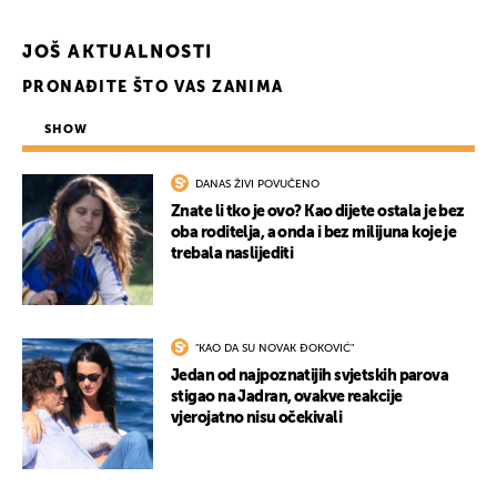
JOŠ AKTUALNOSTI
PRONAĐITE ŠTO VAS ZANIMA
SHOW
DANAS ŽIVI POVUČENO
Znate li tko je ovo? Kao dijete ostala je bez
oba roditelja, a onda i bez milijuna koje je
trebala naslijediti
"KAO DA SU NOVAK ĐOKOVIĆ"
Jedan od najpoznatijih svjetskih parova
stigao na Jadran, ovakve reakcije
vjerojatno nisu očekivali