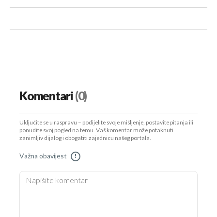
Komentari
(0)
Uključite se u raspravu – podijelite svoje mišljenje, postavite pitanja ili
ponudite svoj pogled na temu. Vaš komentar može potaknuti
zanimljiv dijalog i obogatiti zajednicu našeg portala.
Važna obavijest
!