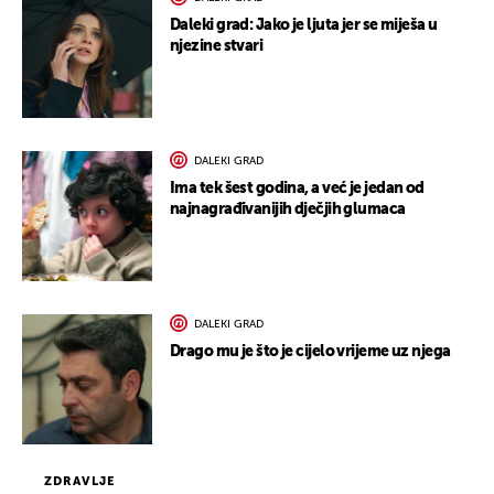
Daleki grad: Jako je ljuta jer se miješa u
njezine stvari
DALEKI GRAD
Ima tek šest godina, a već je jedan od
najnagrađivanijih dječjih glumaca
DALEKI GRAD
Drago mu je što je cijelo vrijeme uz njega
ZDRAVLJE