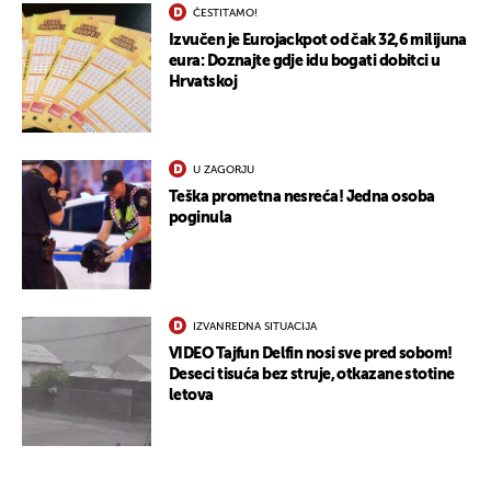
ČESTITAMO!
Izvučen je Eurojackpot od čak 32,6 milijuna
eura: Doznajte gdje idu bogati dobitci u
Hrvatskoj
U ZAGORJU
Teška prometna nesreća! Jedna osoba
poginula
UKLJUČITE NOTIFIKACIJE
IZVANREDNA SITUACIJA
VIDEO Tajfun Delfin nosi sve pred sobom!
Deseci tisuća bez struje, otkazane stotine
letova