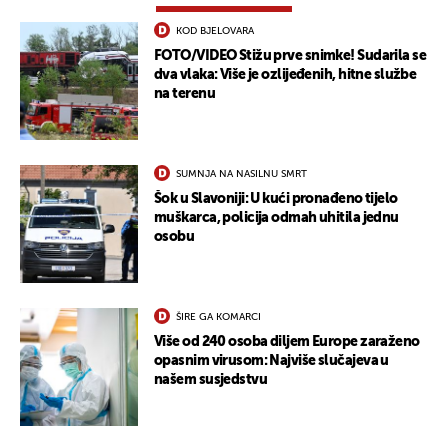
KOD BJELOVARA
FOTO/VIDEO Stižu prve snimke! Sudarila se
dva vlaka: Više je ozlijeđenih, hitne službe
na terenu
SUMNJA NA NASILNU SMRT
Šok u Slavoniji: U kući pronađeno tijelo
muškarca, policija odmah uhitila jednu
osobu
ŠIRE GA KOMARCI
Više od 240 osoba diljem Europe zaraženo
opasnim virusom: Najviše slučajeva u
našem susjedstvu