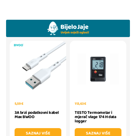
5,59 €
113,63 €
3A brzi podatkovni kabel
TESTO Termometar i
Max BWOO
mjerač vlage 174 H data
logger
SAZNAJ VIŠE
SAZNAJ VIŠE