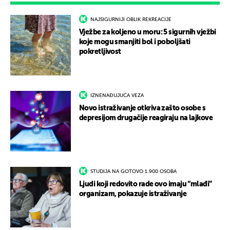
NAJSIGURNIJI OBLIK REKREACIJE
Vježbe za koljeno u moru: 5 sigurnih vježbi
koje mogu smanjiti bol i poboljšati
pokretljivost
IZNENAĐUJUĆA VEZA
Novo istraživanje otkriva zašto osobe s
depresijom drugačije reagiraju na lajkove
STUDIJA NA GOTOVO 1.900 OSOBA
Ljudi koji redovito rade ovo imaju “mlađi”
organizam, pokazuje istraživanje