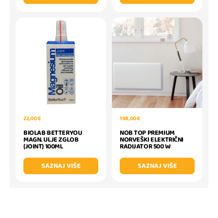
22,00 €
198,00 €
BIOLAB BETTERYOU
NOB TOP PREMIUM
MAGN. ULJE ZGLOB
NORVEŠKI ELEKTRIČNI
(JOINT) 100ML
RADIJATOR 500 W
SAZNAJ VIŠE
SAZNAJ VIŠE