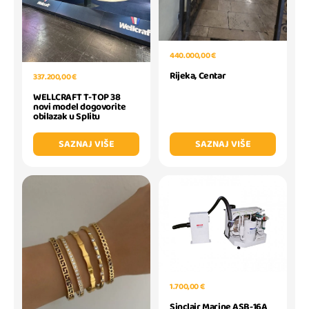
440.000,00 €
Rijeka, Centar
337.200,00 €
WELLCRAFT T-TOP 38
novi model dogovorite
obilazak u Splitu
SAZNAJ VIŠE
SAZNAJ VIŠE
1.700,00 €
Sinclair Marine ASB-16A