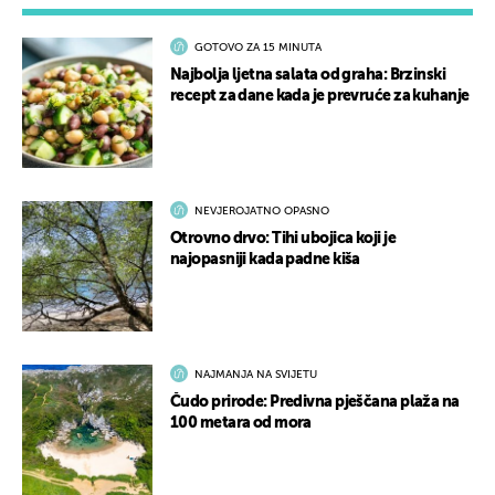
GOTOVO ZA 15 MINUTA
Najbolja ljetna salata od graha: Brzinski
recept za dane kada je prevruće za kuhanje
NEVJEROJATNO OPASNO
Otrovno drvo: Tihi ubojica koji je
najopasniji kada padne kiša
NAJMANJA NA SVIJETU
Čudo prirode: Predivna pješčana plaža na
100 metara od mora