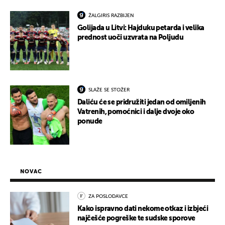
ŽALGIRIS RAZBIJEN
Golijada u Litvi: Hajduku petarda i velika
prednost uoči uzvrata na Poljudu
SLAŽE SE STOŽER
Daliću će se pridružiti jedan od omiljenih
Vatrenih, pomoćnici i dalje dvoje oko
ponude
NOVAC
ZA POSLODAVCE
Kako ispravno dati nekome otkaz i izbjeći
najčešće pogreške te sudske sporove