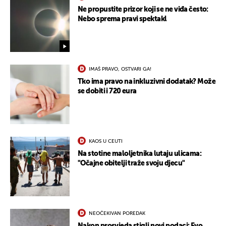
Ne propustite prizor koji se ne viđa često:
Nebo sprema pravi spektakl
IMAŠ PRAVO, OSTVARI GA!
Tko ima pravo na inkluzivni dodatak? Može
se dobiti i 720 eura
KAOS U CEUTI
Na stotine maloljetnika lutaju ulicama:
"Očajne obitelji traže svoju djecu"
NEOČEKIVAN POREDAK