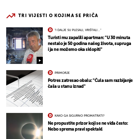
TRI VIJESTI O KOJIMA SE PRIČA
"I DALJE SU PLESALI, VRIŠTALI..."
Turisti mu zapalili apartman: "U 30 minuta
nestalo je 50 godina našeg života, supruga
i ja ne možemo oka sklopiti"
PRIMORJE
Potres zatresao obalu: "Čula sam razbijanje
čaša u stanu iznad"
KAKO GA SIGURNO PROMATRATI?
Ne propustite prizor koji se ne viđa često:
Nebo sprema pravi spektakl