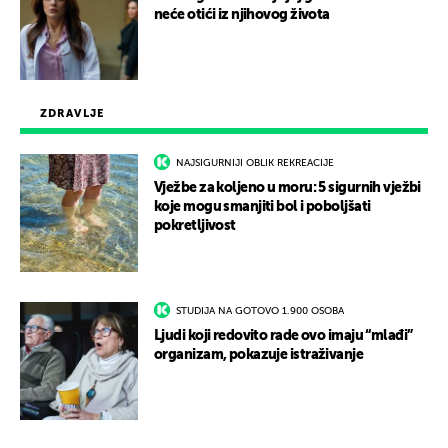
neće otići iz njihovog života
ZDRAVLJE
NAJSIGURNIJI OBLIK REKREACIJE
Vježbe za koljeno u moru: 5 sigurnih vježbi
koje mogu smanjiti bol i poboljšati
pokretljivost
STUDIJA NA GOTOVO 1.900 OSOBA
Ljudi koji redovito rade ovo imaju “mlađi”
organizam, pokazuje istraživanje