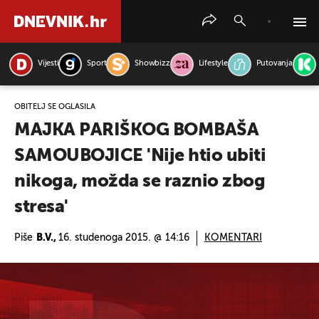
Vijesti
Sport
Showbizz
Lifestyle
Putovanja
PRETRAŽITE VIJESTI
OBITELJ SE OGLASILA
MAJKA PARIŠKOG BOMBAŠA
SAMOUBOJICE 'Nije htio ubiti
nikoga, možda se raznio zbog
stresa'
Piše
B.V.,
16. studenoga 2015. @ 14:16
KOMENTARI