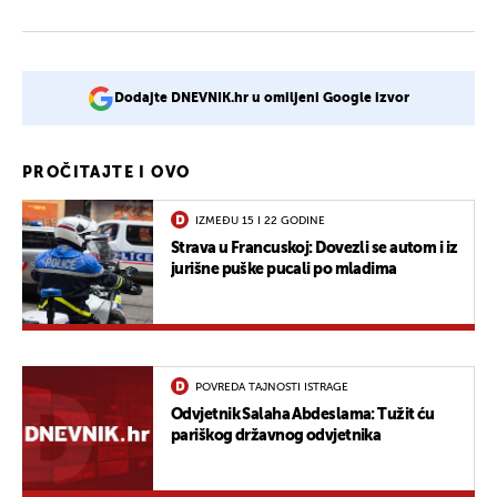
Dodajte DNEVNIK.hr u omiljeni Google izvor
PROČITAJTE I OVO
IZMEĐU 15 I 22 GODINE
Strava u Francuskoj: Dovezli se autom i iz
jurišne puške pucali po mladima
POVREDA TAJNOSTI ISTRAGE
Odvjetnik Salaha Abdeslama: Tužit ću
pariškog državnog odvjetnika