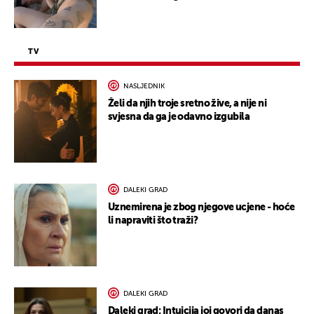
TV
NASLJEDNIK
Želi da njih troje sretno žive, a nije ni
svjesna da ga je odavno izgubila
DALEKI GRAD
Uznemirena je zbog njegove ucjene - hoće
li napraviti što traži?
DALEKI GRAD
Daleki grad: Intuicija joj govori da danas