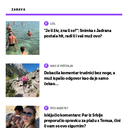
ZABAVA
LOL
"Je li živ, zna li se?": Snimka s Jadrana
postala hit, radi li i vaš muž ovo?
KAO IZ PIŠTOLJA
Dobacila komentar trudnici bez noge, a
muž ispalio odgovor kao da je samo
čekao…
ŠTO KAŽETE?
Isključio komentare: Par iz Srbije
preporučio spravicu za plažu s Temua, čini
li vam se ovo sigurnim?