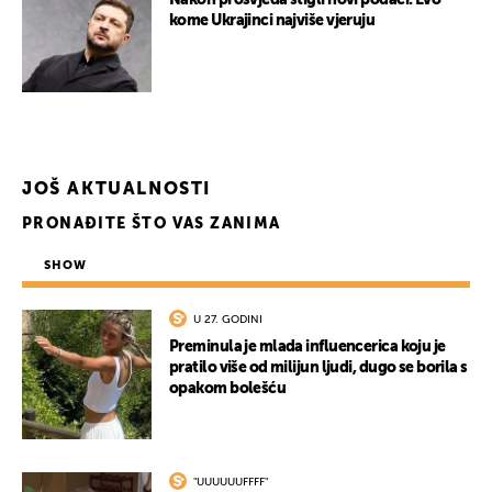
Nakon prosvjeda stigli novi podaci: Evo
kome Ukrajinci najviše vjeruju
JOŠ AKTUALNOSTI
PRONAĐITE ŠTO VAS ZANIMA
SHOW
U 27. GODINI
Preminula je mlada influencerica koju je
pratilo više od milijun ljudi, dugo se borila s
opakom bolešću
"UUUUUUFFFF"