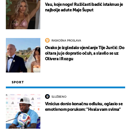
Vau, koje noge! Ružičasti badić istaknuo je
najbolje adute Maje Šuput
RASKOŠNA PROSLAVA
Ovako je izgledalo vjenčanje Tije Jurčić: Do
oltara ju je dopratio očuh, a slavilo se uz
Olivera i Rozgu
SPORT
SLUŽBENO
Vinicius donio konačnu odluku, oglasio se
emotivnom porukom: "Hvala vam svima"