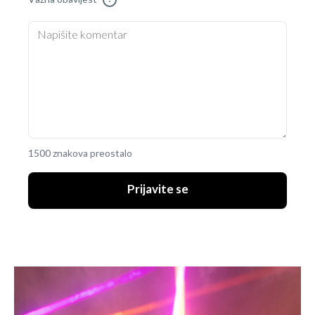
1500 znakova preostalo
Prijavite se