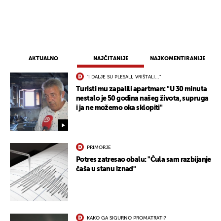
AKTUALNO
NAJČITANIJE
NAJKOMENTIRANIJE
"I DALJE SU PLESALI, VRIŠTALI..."
Turisti mu zapalili apartman: "U 30 minuta
nestalo je 50 godina našeg života, supruga
i ja ne možemo oka sklopiti"
PRIMORJE
Potres zatresao obalu: "Čula sam razbijanje
čaša u stanu iznad"
UKLJUČITE NOTIFIKACIJE
KAKO GA SIGURNO PROMATRATI?