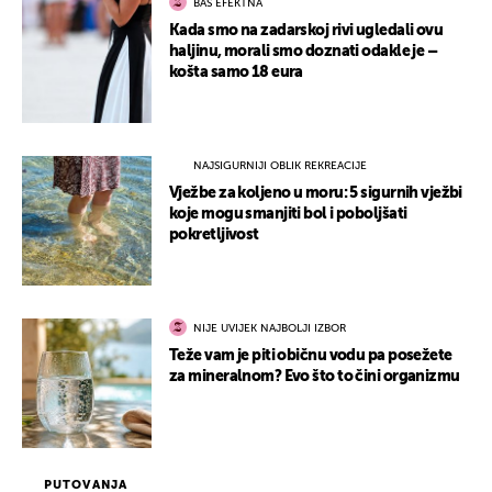
BAŠ EFEKTNA
Kada smo na zadarskoj rivi ugledali ovu
haljinu, morali smo doznati odakle je –
košta samo 18 eura
NAJSIGURNIJI OBLIK REKREACIJE
Vježbe za koljeno u moru: 5 sigurnih vježbi
koje mogu smanjiti bol i poboljšati
pokretljivost
NIJE UVIJEK NAJBOLJI IZBOR
Teže vam je piti običnu vodu pa posežete
za mineralnom? Evo što to čini organizmu
PUTOVANJA