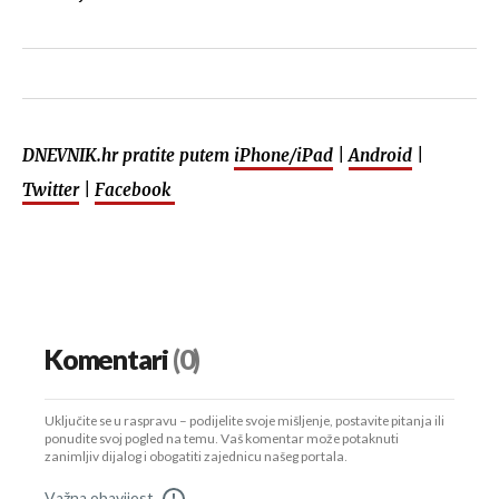
DNEVNIK.hr pratite putem
iPhone/iPad
|
Android
|
Twitter
|
Facebook
Komentari
(0)
Uključite se u raspravu – podijelite svoje mišljenje, postavite pitanja ili
ponudite svoj pogled na temu. Vaš komentar može potaknuti
zanimljiv dijalog i obogatiti zajednicu našeg portala.
Važna obavijest
!