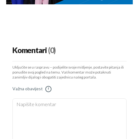
Komentari
(0)
Uključite se u raspravu – podijelite svoje mišljenje, postavite pitanja ili
ponudite svoj pogled na temu. Vaš komentar može potaknuti
zanimljiv dijalog i obogatiti zajednicu našeg portala.
Važna obavijest
!