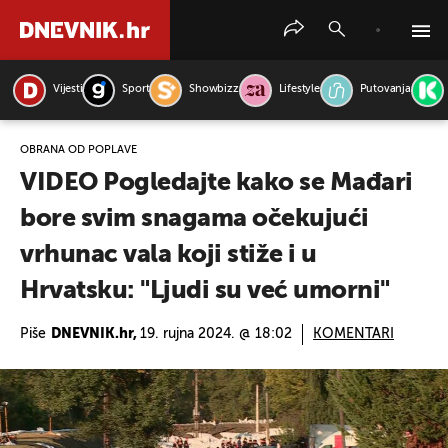
Vijesti
Sport
Showbizz
Lifestyle
Putovanja
PRETRAŽITE VIJESTI
OBRANA OD POPLAVE
VIDEO Pogledajte kako se Mađari
bore svim snagama očekujući
vrhunac vala koji stiže i u
Hrvatsku: "Ljudi su već umorni"
Piše
DNEVNIK.hr,
19. rujna 2024. @ 18:02
KOMENTARI