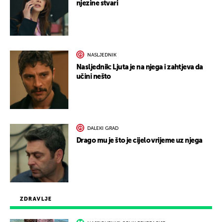
njezine stvari
NASLJEDNIK
Nasljednik: Ljuta je na njega i zahtjeva da
učini nešto
DALEKI GRAD
Drago mu je što je cijelo vrijeme uz njega
ZDRAVLJE