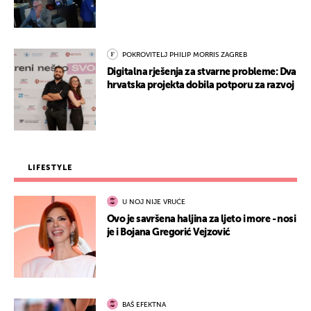
POKROVITELJ PHILIP MORRIS ZAGREB
Digitalna rješenja za stvarne probleme: Dva
hrvatska projekta dobila potporu za razvoj
LIFESTYLE
U NOJ NIJE VRUĆE
Ovo je savršena haljina za ljeto i more - nosi
je i Bojana Gregorić Vejzović
BAŠ EFEKTNA