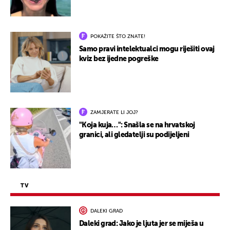
POKAŽITE ŠTO ZNATE!
Samo pravi intelektualci mogu riješiti ovaj
kviz bez ijedne pogreške
ZAMJERATE LI JOJ?
"Koja kuja…": Snašla se na hrvatskoj
granici, ali gledatelji su podijeljeni
TV
DALEKI GRAD
Daleki grad: Jako je ljuta jer se miješa u