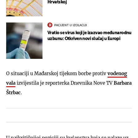
Hrvatskoj
PACIJENT U IZOLACIJI
Vratio se virus koji je izazvao međunarodnu
uzbunu: Otkriven novi slučaj u Europi
O situaciji u Mađarskoj tijekom borbe protiv
vodenog
vala
izvijestila je reporterka Dnevnika Nove TV
Barbara
Štrbac
.
U najkritičnijoj poziciji su kućanstva koja se nalaze uz