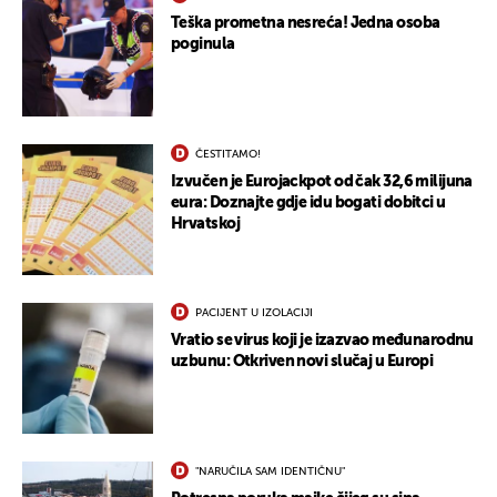
Teška prometna nesreća! Jedna osoba
poginula
ČESTITAMO!
Izvučen je Eurojackpot od čak 32,6 milijuna
eura: Doznajte gdje idu bogati dobitci u
Hrvatskoj
PACIJENT U IZOLACIJI
Vratio se virus koji je izazvao međunarodnu
uzbunu: Otkriven novi slučaj u Europi
"NARUČILA SAM IDENTIČNU"