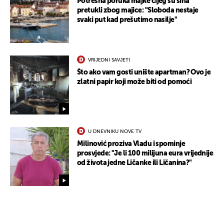
Potresna poruka majke čijeg su sina
UKLJUČITE NOTIFIKACIJE
pretukli zbog majice: "Sloboda nestaje
svaki put kad prešutimo nasilje"
VRIJEDNI SAVJETI
Što ako vam gosti unište apartman? Ovo je
zlatni papir koji može biti od pomoći
U DNEVNIKU NOVE TV
Milinović proziva Vladu i spominje
prosvjede: "Je li 100 milijuna eura vrijednije
od života jedne Ličanke ili Ličanina?"