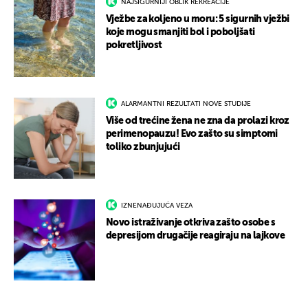
NAJSIGURNIJI OBLIK REKREACIJE
Vježbe za koljeno u moru: 5 sigurnih vježbi
koje mogu smanjiti bol i poboljšati
pokretljivost
ALARMANTNI REZULTATI NOVE STUDIJE
Više od trećine žena ne zna da prolazi kroz
perimenopauzu! Evo zašto su simptomi
toliko zbunjujući
IZNENAĐUJUĆA VEZA
Novo istraživanje otkriva zašto osobe s
depresijom drugačije reagiraju na lajkove