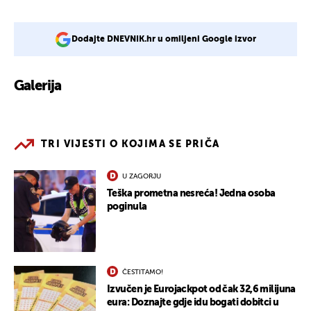
Dodajte DNEVNIK.hr u omiljeni Google izvor
Galerija
2
TRI VIJESTI O KOJIMA SE PRIČA
U ZAGORJU
Teška prometna nesreća! Jedna osoba
poginula
ČESTITAMO!
Izvučen je Eurojackpot od čak 32,6 milijuna
eura: Doznajte gdje idu bogati dobitci u