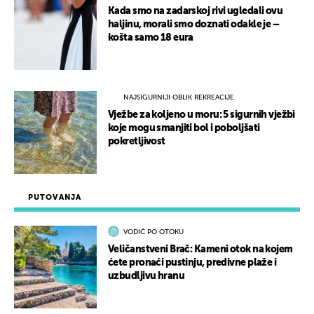
Kada smo na zadarskoj rivi ugledali ovu
haljinu, morali smo doznati odakle je –
košta samo 18 eura
NAJSIGURNIJI OBLIK REKREACIJE
Vježbe za koljeno u moru: 5 sigurnih vježbi
koje mogu smanjiti bol i poboljšati
pokretljivost
PUTOVANJA
VODIČ PO OTOKU
Veličanstveni Brač: Kameni otok na kojem
ćete pronaći pustinju, predivne plaže i
uzbudljivu hranu