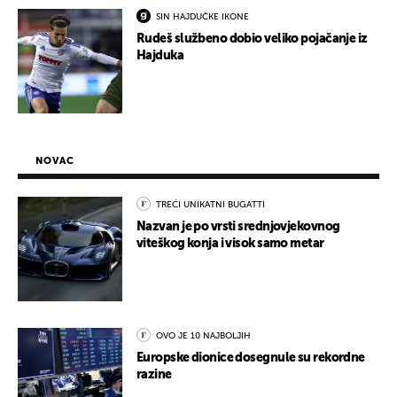
SIN HAJDUČKE IKONE
Rudeš službeno dobio veliko pojačanje iz
Hajduka
NOVAC
TREĆI UNIKATNI BUGATTI
Nazvan je po vrsti srednjovjekovnog
viteškog konja i visok samo metar
OVO JE 10 NAJBOLJIH
Europske dionice dosegnule su rekordne
razine