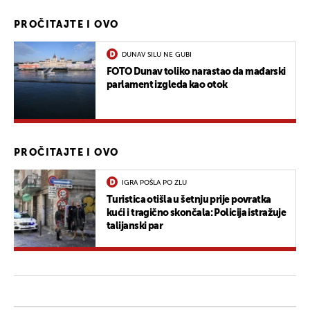
PROČITAJTE I OVO
DUNAV SILU NE GUBI
FOTO Dunav toliko narastao da mađarski
parlament izgleda kao otok
PROČITAJTE I OVO
IGRA POŠLA PO ZLU
Turistica otišla u šetnju prije povratka
kući i tragično skončala: Policija istražuje
talijanski par