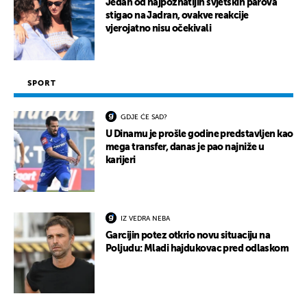
Jedan od najpoznatijih svjetskih parova
stigao na Jadran, ovakve reakcije
vjerojatno nisu očekivali
SPORT
GDJE ĆE SAD?
U Dinamu je prošle godine predstavljen kao
mega transfer, danas je pao najniže u
karijeri
IZ VEDRA NEBA
Garcijin potez otkrio novu situaciju na
Poljudu: Mladi hajdukovac pred odlaskom