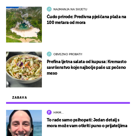
NAJMANJA NA SVIJETU
Čudo prirode: Predivna pješčana plaža na
100 metara od mora
OBVEZNO PROBATI!
Prefina ljetna salata od kupusa: Kremasto
savršenstvo koje najbolje paše uz pečeno
meso
ZABAVA
HMM…
To rade samo psihopati: Jedan detalj s
mora može vam otkriti puno o prijateljima