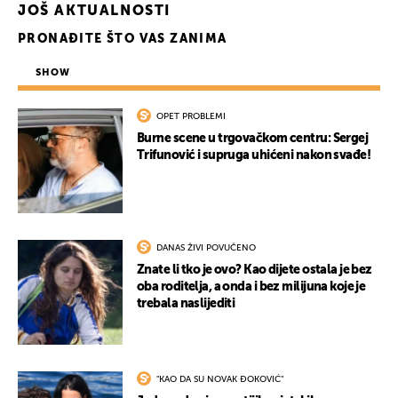
JOŠ AKTUALNOSTI
PRONAĐITE ŠTO VAS ZANIMA
SHOW
OPET PROBLEMI
Burne scene u trgovačkom centru: Sergej
Trifunović i supruga uhićeni nakon svađe!
DANAS ŽIVI POVUČENO
Znate li tko je ovo? Kao dijete ostala je bez
oba roditelja, a onda i bez milijuna koje je
trebala naslijediti
"KAO DA SU NOVAK ĐOKOVIĆ"