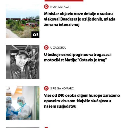
NOVI DETALJI
Ministar objavio nove detalje o sudaru
vlakova! Dvadeset je ozlijeđenih, mlađa
žena na intenzivnoj
9
U ZAGORJU
U teškoj nesreći poginuo vatrogasac i
motociklst Matija: "Ostavio je trag"
ŠIRE GA KOMARCI
Više od 240 osoba diljem Europe zaraženo
opasnim virusom: Najviše slučajeva u
našem susjedstvu