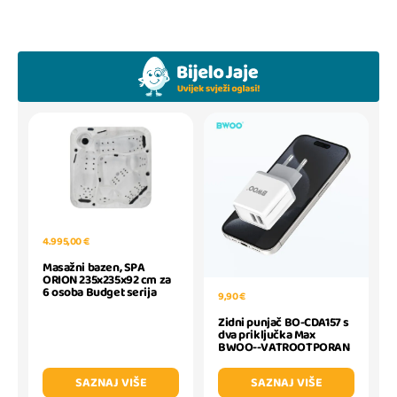
4.995,00 €
Masažni bazen, SPA
ORION 235x235x92 cm za
6 osoba Budget serija
9,90 €
Zidni punjač BO-CDA157 s
dva priključka Max
BWOO--VATROOTPORAN
SAZNAJ VIŠE
SAZNAJ VIŠE