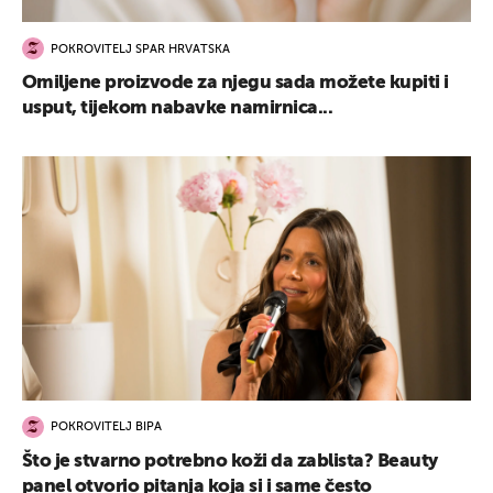
POKROVITELJ SPAR HRVATSKA
Omiljene proizvode za njegu sada možete kupiti i
usput, tijekom nabavke namirnica...
POKROVITELJ BIPA
Što je stvarno potrebno koži da zablista? Beauty
panel otvorio pitanja koja si i same često