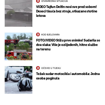
IZVANREDNA SITUACIJA
VIDEO Tajfun Delfin nosi sve pred sobom!
Deseci tisuća bez struje, otkazane stotine
letova
KOD BJELOVARA
FOTO/VIDEO Stižu prve snimke! Sudarila se
dva vlaka: Više je ozlijeđenih, hitne službe
na terenu
OČEVID U TIJEKU
Težak sudar motocikla i automobila: Jedna
osoba poginula