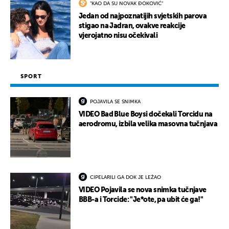
"KAO DA SU NOVAK ĐOKOVIĆ"
Jedan od najpoznatijih svjetskih parova
stigao na Jadran, ovakve reakcije
vjerojatno nisu očekivali
SPORT
POJAVILA SE SNIMKA
VIDEO Bad Blue Boysi dočekali Torcidu na
aerodromu, izbila velika masovna tučnjava
CIPELARILI GA DOK JE LEŽAO
VIDEO Pojavila se nova snimka tučnjave
BBB-a i Torcide: "Je*ote, pa ubit će ga!"