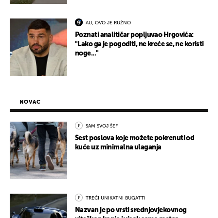
AU, OVO JE RUŽNO
Poznati analitičar popljuvao Hrgovića:
"Lako ga je pogoditi, ne kreće se, ne koristi
noge..."
NOVAC
SAM SVOJ ŠEF
Šest poslova koje možete pokrenuti od
kuće uz minimalna ulaganja
TREĆI UNIKATNI BUGATTI
Nazvan je po vrsti srednjovjekovnog