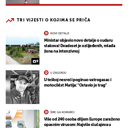
terorizam"
TRI VIJESTI O KOJIMA SE PRIČA
NOVI DETALJI
Ministar objavio nove detalje o sudaru
vlakova! Dvadeset je ozlijeđenih, mlađa
žena na intenzivnoj
9
U ZAGORJU
U teškoj nesreći poginuo vatrogasac i
motociklst Matija: "Ostavio je trag"
ŠIRE GA KOMARCI
Više od 240 osoba diljem Europe zaraženo
opasnim virusom: Najviše slučajeva u