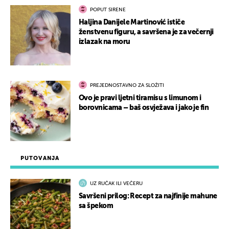
POPUT SIRENE
Haljina Danijele Martinović ističe
ženstvenu figuru, a savršena je za večernji
izlazak na moru
PREJEDNOSTAVNO ZA SLOŽITI
Ovo je pravi ljetni tiramisu s limunom i
borovnicama – baš osvježava i jako je fin
PUTOVANJA
UZ RUČAK ILI VEČERU
Savršeni prilog: Recept za najfinije mahune
sa špekom