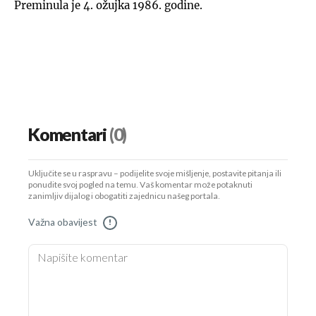
Preminula je 4. ožujka 1986. godine.
Komentari
(0)
Uključite se u raspravu – podijelite svoje mišljenje, postavite pitanja ili
ponudite svoj pogled na temu. Vaš komentar može potaknuti
zanimljiv dijalog i obogatiti zajednicu našeg portala.
Važna obavijest
!