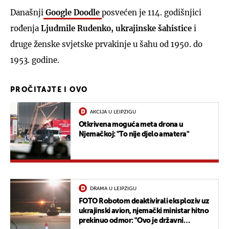
Današnji
Google Doodle
posvećen je 114. godišnjici
rođenja
Ljudmile Rudenko, ukrajinske šahistice
i
druge ženske svjetske prvakinje u šahu od 1950. do
1953. godine.
PROČITAJTE I OVO
AKCIJA U LEIPZIGU
Otkrivena moguća meta drona u
Njemačkoj: "To nije djelo amatera"
DRAMA U LEIPZIGU
FOTO Robotom deaktivirali eksploziv uz
ukrajinski avion, njemački ministar hitno
prekinuo odmor: "Ovo je državni