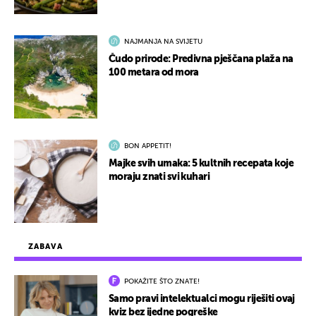
NAJMANJA NA SVIJETU
Čudo prirode: Predivna pješčana plaža na
100 metara od mora
BON APPETIT!
Majke svih umaka: 5 kultnih recepata koje
moraju znati svi kuhari
ZABAVA
POKAŽITE ŠTO ZNATE!
Samo pravi intelektualci mogu riješiti ovaj
kviz bez ijedne pogreške