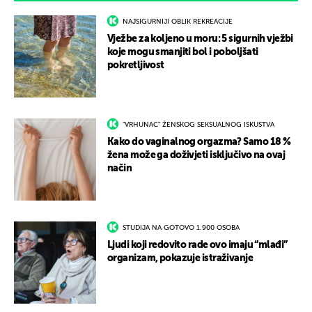
NAJSIGURNIJI OBLIK REKREACIJE
Vježbe za koljeno u moru: 5 sigurnih vježbi
koje mogu smanjiti bol i poboljšati
pokretljivost
"VRHUNAC" ŽENSKOG SEKSUALNOG ISKUSTVA
Kako do vaginalnog orgazma? Samo 18 %
žena može ga doživjeti isključivo na ovaj
način
STUDIJA NA GOTOVO 1.900 OSOBA
Ljudi koji redovito rade ovo imaju “mlađi”
organizam, pokazuje istraživanje