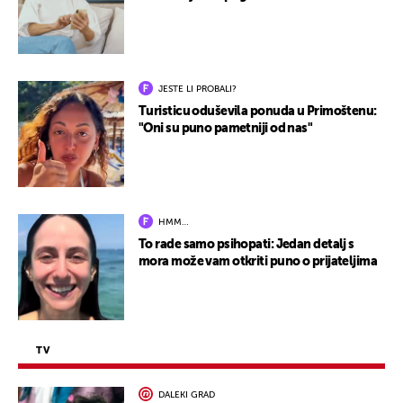
JESTE LI PROBALI?
Turisticu oduševila ponuda u Primoštenu:
"Oni su puno pametniji od nas"
HMM…
To rade samo psihopati: Jedan detalj s
mora može vam otkriti puno o prijateljima
TV
DALEKI GRAD