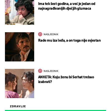
Ima tek šest godina, a već je jedan od
najnagrađivanijih dječjih glumaca
NASLJEDNIK
Rade mu iza leđa, a on toga nije svjestan
NASLJEDNIK
ANKETA: Koju ženu bi Serhat trebao
izabrati?
ZDRAVLJE