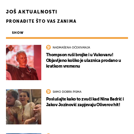
UKLJUČITE NOTIFIKACIJE
JOŠ AKTUALNOSTI
PRONAĐITE ŠTO VAS ZANIMA
SHOW
NADMAŠENA OČEKIVANJA
Thompson ruši brojke i u Vukovaru!
Objavljeno koliko je ulaznica prodano u
kratkom vremenu
SAMO DOBRA PISMA
Poslušajte kako to zvuči kad Nina Badrić i
Jakov Jozinović zapjevaju Oliverov hit!