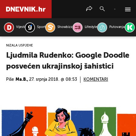
Vijesti
Sport
Showbizz
Lifestyle
Putovanja
PRETRAŽITE VIJESTI
NIZALA USPJEHE
Ljudmila Rudenko: Google Doodle
posvećen ukrajinskoj šahistici
Piše
Ma.B.,
27. srpnja 2018. @ 08:53
KOMENTARI