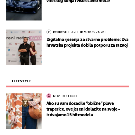
viteškog konja i visok samo metar
POKROVITELJ PHILIP MORRIS ZAGREB
Digitalna rješenja za stvarne probleme: Dva
hrvatska projekta dobila potporu za razvoj
LIFESTYLE
NOVE KOLEKCIJE
Ako su vam dosadile “obične” plave
traperice, ove jeseni dolazite na svoje -
izdvajamo 15 hit modela