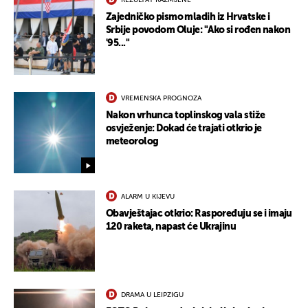
REZULTAT RAZMJENE
Zajedničko pismo mladih iz Hrvatske i
Srbije povodom Oluje: "Ako si rođen nakon
'95..."
VREMENSKA PROGNOZA
Nakon vrhunca toplinskog vala stiže
osvježenje: Dokad će trajati otkrio je
meteorolog
ALARM U KIJEVU
Obavještajac otkrio: Raspoređuju se i imaju
120 raketa, napast će Ukrajinu
DRAMA U LEIPZIGU