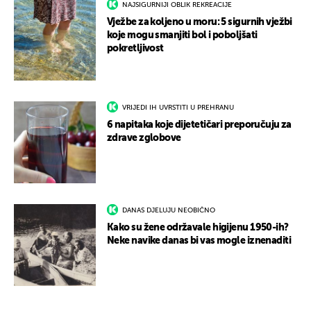
NAJSIGURNIJI OBLIK REKREACIJE
Vježbe za koljeno u moru: 5 sigurnih vježbi
koje mogu smanjiti bol i poboljšati
pokretljivost
VRIJEDI IH UVRSTITI U PREHRANU
6 napitaka koje dijetetičari preporučuju za
zdrave zglobove
DANAS DJELUJU NEOBIČNO
Kako su žene održavale higijenu 1950-ih?
Neke navike danas bi vas mogle iznenaditi