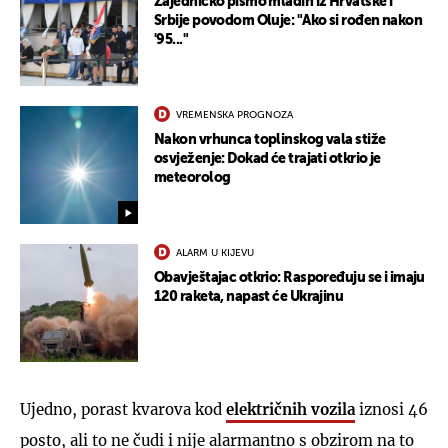
Zajedničko pismo mladih iz Hrvatske i
Srbije povodom Oluje: "Ako si rođen nakon
'95..."
VREMENSKA PROGNOZA
Nakon vrhunca toplinskog vala stiže
osvježenje: Dokad će trajati otkrio je
meteorolog
ALARM U KIJEVU
Obavještajac otkrio: Raspoređuju se i imaju
120 raketa, napast će Ukrajinu
Ujedno, porast kvarova kod
električnih vozila
iznosi 46
posto, ali to ne čudi i nije alarmantno s obzirom na to