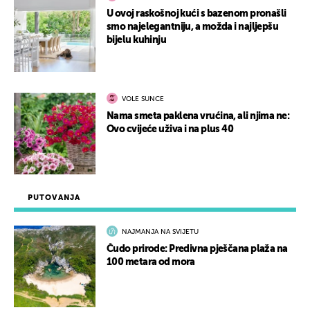
U ovoj raskošnoj kući s bazenom pronašli
smo najelegantniju, a možda i najljepšu
bijelu kuhinju
VOLE SUNCE
Nama smeta paklena vrućina, ali njima ne:
Ovo cvijeće uživa i na plus 40
PUTOVANJA
NAJMANJA NA SVIJETU
Čudo prirode: Predivna pješčana plaža na
100 metara od mora