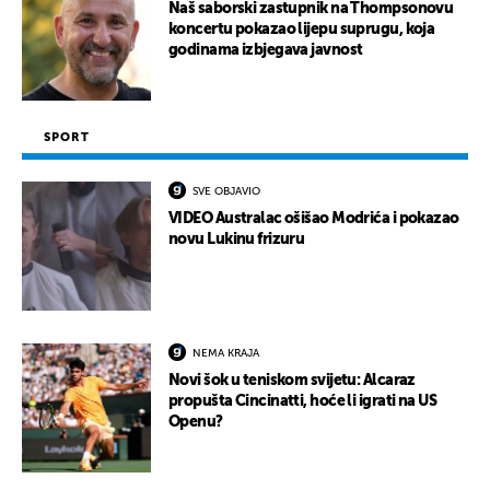
Naš saborski zastupnik na Thompsonovu
koncertu pokazao lijepu suprugu, koja
godinama izbjegava javnost
SPORT
SVE OBJAVIO
VIDEO Australac ošišao Modrića i pokazao
novu Lukinu frizuru
NEMA KRAJA
Novi šok u teniskom svijetu: Alcaraz
propušta Cincinatti, hoće li igrati na US
Openu?