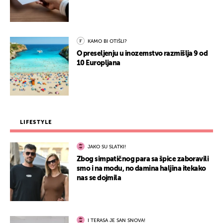
KAMO BI OTIŠLI?
O preseljenju u inozemstvo razmišlja 9 od
10 Europljana
LIFESTYLE
JAKO SU SLATKI!
Zbog simpatičnog para sa špice zaboravili
smo i na modu, no damina haljina itekako
nas se dojmila
I TERASA JE SAN SNOVA!