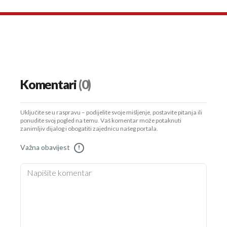
Komentari
(0)
Uključite se u raspravu – podijelite svoje mišljenje, postavite pitanja ili
ponudite svoj pogled na temu. Vaš komentar može potaknuti
zanimljiv dijalog i obogatiti zajednicu našeg portala.
Važna obavijest
!