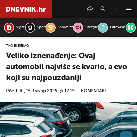
Vijesti
Sport
Showbizz
Lifestyle
Putovanja
PRETRAŽITE VIJESTI
TKO BI REKAO
Veliko iznenađenje: Ovaj
automobil najviše se kvario, a evo
koji su najpouzdaniji
Piše
I. H.,
15. travnja 2025. @ 17:19
KOMENTARI