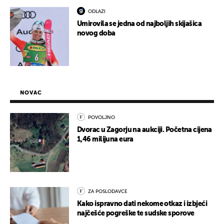
ODLAZI
Umirovila se jedna od najboljih skijašica
novog doba
NOVAC
POVOLJNO
Dvorac u Zagorju na aukciji. Početna cijena
1,46 milijuna eura
ZA POSLODAVCE
Kako ispravno dati nekome otkaz i izbjeći
najčešće pogreške te sudske sporove