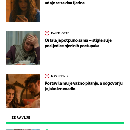
udaje se za dva tjedna
DALEKI GRAD
Ostala je potpuno sama – stigle su je
posljedice njezinih postupaka
NASLJEDNIK
Postavila mu je važno pitanje, a odgovor ju
je jako iznenadio
ZDRAVLJE