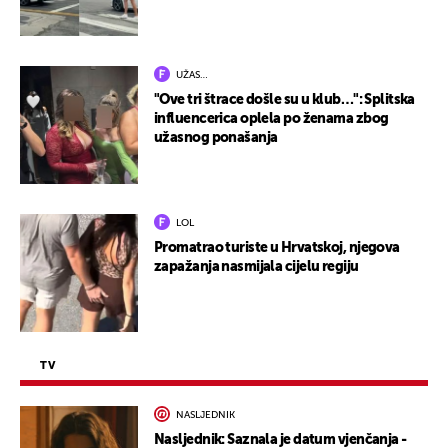
UŽAS…
"Ove tri štrace došle su u klub…": Splitska
influencerica oplela po ženama zbog
užasnog ponašanja
LOL
Promatrao turiste u Hrvatskoj, njegova
zapažanja nasmijala cijelu regiju
TV
NASLJEDNIK
Nasljednik: Saznala je datum vjenčanja -