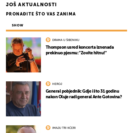
JOŠ AKTUALNOSTI
PRONAĐITE ŠTO VAS ZANIMA
SHOW
DRAMA U ŠIBENIKU
Thompson usred koncerta iznenada
prekinuo pjesmu: "Zovite hitnu!"
HEROJ
General pobjednik: Gdje i što 31 godinu
nakon Oluje radi general Ante Gotovina?
IMAJU TRI KĆERI