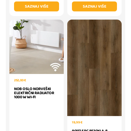
SAZNAJ VIŠE
SAZNAJ VIŠE
252,00 €
NOB OSLO NORVEŠKI
ELEKTRIČNI RADIJATOR
1000 W WI-FI
19,99 €