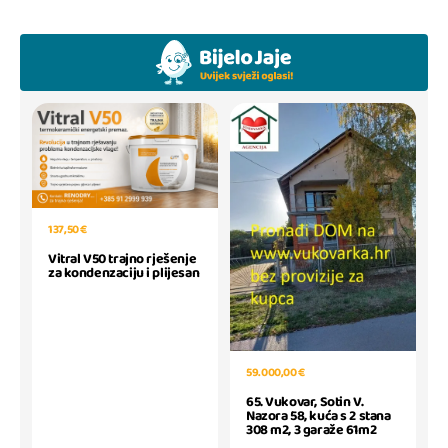
137,50 €
Vitral V50 trajno rješenje
za kondenzaciju i plijesan
59.000,00 €
65. Vukovar, Sotin V.
Nazora 58, kuća s 2 stana
308 m2, 3 garaže 61m2