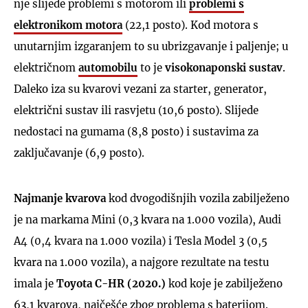
nje slijede problemi s motorom ili
problemi s
elektronikom motora
(22,1 posto). Kod motora s
unutarnjim izgaranjem to su ubrizgavanje i paljenje; u
električnom
automobilu
to je
visokonaponski sustav
.
Daleko iza su kvarovi vezani za starter, generator,
električni sustav ili rasvjetu (10,6 posto). Slijede
nedostaci na gumama (8,8 posto) i sustavima za
zaključavanje (6,9 posto).
Najmanje kvarova
kod dvogodišnjih vozila zabilježeno
je na markama Mini (0,3 kvara na 1.000 vozila), Audi
A4 (0,4 kvara na 1.000 vozila) i Tesla Model 3 (0,5
kvara na 1.000 vozila), a najgore rezultate na testu
imala je
Toyota C-HR (2020.)
kod koje je zabilježeno
63,1 kvarova, najčešće zbog problema s baterijom.