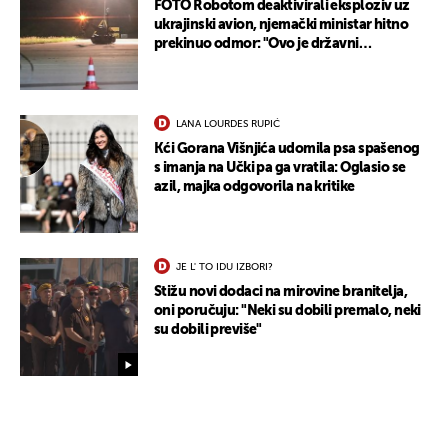
FOTO Robotom deaktivirali eksploziv uz
ukrajinski avion, njemački ministar hitno
prekinuo odmor: "Ovo je državni
terorizam"
UKLJUČITE NOTIFIKACIJE
LANA LOURDES RUPIĆ
Kći Gorana Višnjića udomila psa spašenog
s imanja na Učki pa ga vratila: Oglasio se
azil, majka odgovorila na kritike
JE L' TO IDU IZBORI?
Stižu novi dodaci na mirovine branitelja,
oni poručuju: "Neki su dobili premalo, neki
su dobili previše"