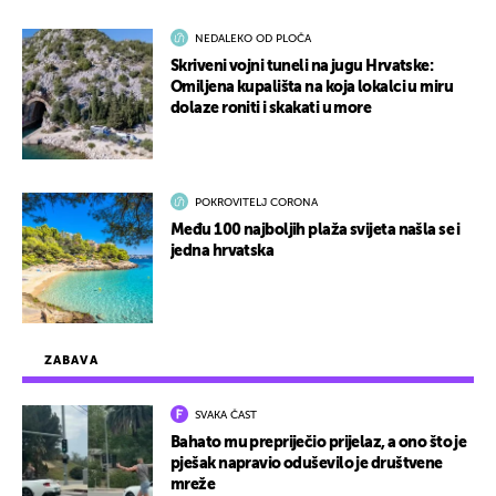
NEDALEKO OD PLOČA
Skriveni vojni tuneli na jugu Hrvatske:
Omiljena kupališta na koja lokalci u miru
dolaze roniti i skakati u more
POKROVITELJ CORONA
Među 100 najboljih plaža svijeta našla se i
jedna hrvatska
ZABAVA
SVAKA ČAST
Bahato mu prepriječio prijelaz, a ono što je
pješak napravio oduševilo je društvene
mreže