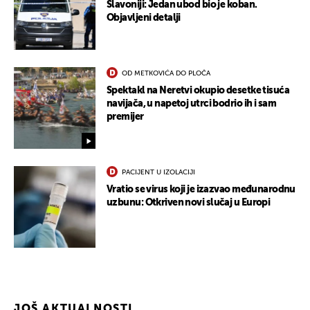
Slavoniji: Jedan ubod bio je koban.
Objavljeni detalji
OD METKOVIĆA DO PLOČA
Spektakl na Neretvi okupio desetke tisuća
navijača, u napetoj utrci bodrio ih i sam
premijer
PACIJENT U IZOLACIJI
Vratio se virus koji je izazvao međunarodnu
uzbunu: Otkriven novi slučaj u Europi
JOŠ AKTUALNOSTI