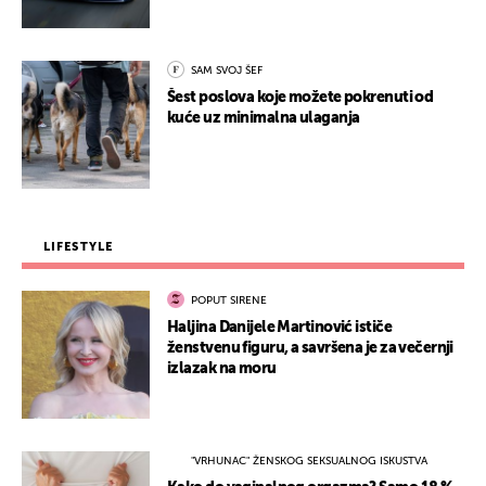
SAM SVOJ ŠEF
Šest poslova koje možete pokrenuti od
kuće uz minimalna ulaganja
LIFESTYLE
POPUT SIRENE
Haljina Danijele Martinović ističe
ženstvenu figuru, a savršena je za večernji
izlazak na moru
"VRHUNAC" ŽENSKOG SEKSUALNOG ISKUSTVA