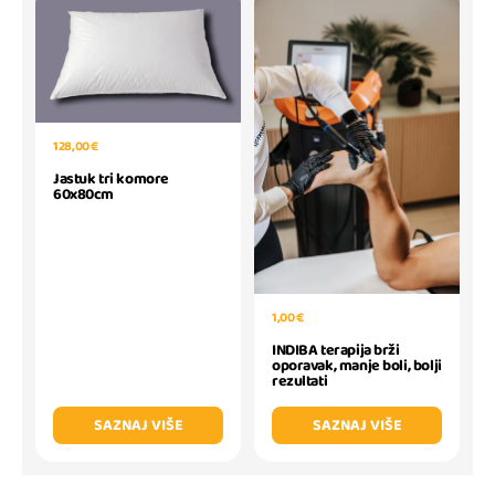
128,00 €
Jastuk tri komore
60x80cm
1,00 €
INDIBA terapija brži
oporavak, manje boli, bolji
rezultati
SAZNAJ VIŠE
SAZNAJ VIŠE