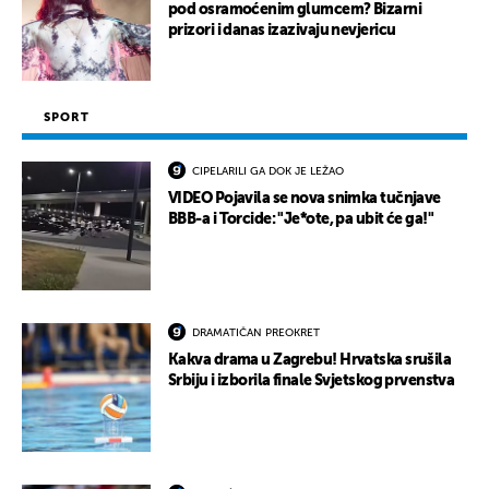
pod osramoćenim glumcem? Bizarni
prizori i danas izazivaju nevjericu
SPORT
CIPELARILI GA DOK JE LEŽAO
VIDEO Pojavila se nova snimka tučnjave
BBB-a i Torcide: "Je*ote, pa ubit će ga!"
DRAMATIČAN PREOKRET
Kakva drama u Zagrebu! Hrvatska srušila
Srbiju i izborila finale Svjetskog prvenstva