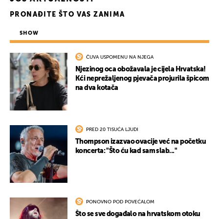
PRONAĐITE ŠTO VAS ZANIMA
SHOW
ČUVA USPOMENU NA NJEGA
Njezinog oca obožavala je cijela Hrvatska!
Kći neprežaljenog pjevača projurila špicom
na dva kotača
PRED 20 TISUĆA LJUDI
Thompson izazvao ovacije već na početku
koncerta: "Što ću kad sam slab..."
PONOVNO POD POVEĆALOM
Što se sve događalo na hrvatskom otoku