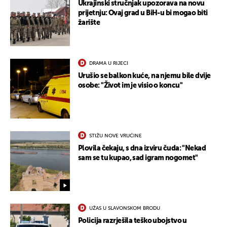
Ukrajinski stručnjak upozorava na novu
prijetnju: Ovaj grad u BiH-u bi mogao biti
žarište
DRAMA U RIJECI
Urušio se balkon kuće, na njemu bile dvije
osobe: "Život im je visio o koncu"
STIŽU NOVE VRUĆINE
Plovila čekaju, s dna izviru čuda: "Nekad
sam se tu kupao, sad igram nogomet"
UŽAS U SLAVONSKOM BRODU
Policija razrješila teško ubojstvo u