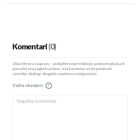
Komentari
(0)
Uključite se u raspravu – podijelite svoje mišljenje, postavite pitanja ili
ponudite svoj pogled na temu. Vaš komentar može potaknuti
zanimljiv dijalog i obogatiti zajednicu našeg portala.
Važna obavijest
!