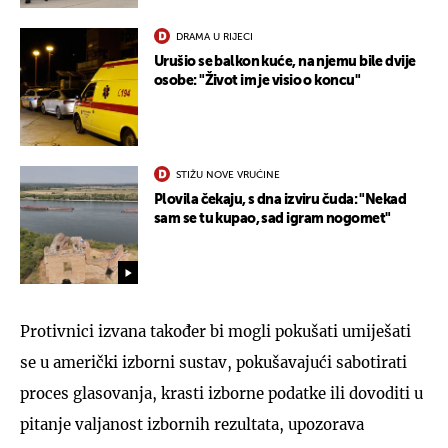
DRAMA U RIJECI
Urušio se balkon kuće, na njemu bile dvije
osobe: "Život im je visio o koncu"
STIŽU NOVE VRUĆINE
Plovila čekaju, s dna izviru čuda: "Nekad
sam se tu kupao, sad igram nogomet"
Protivnici izvana također bi mogli pokušati umiješati
se u američki izborni sustav, pokušavajući sabotirati
proces glasovanja, krasti izborne podatke ili dovoditi u
pitanje valjanost izbornih rezultata, upozorava