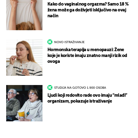
Kako do vaginalnog orgazma? Samo 18 %
žena može ga doživjeti isključivo na ovaj
način
NOVO ISTRAŽIVANJE
Hormonska terapija u menopauzi: Žene
koje je koriste imaju znatno manji rizik od
ovoga
STUDIJA NA GOTOVO 1.900 OSOBA
Ljudi koji redovito rade ovo imaju “mlađi”
organizam, pokazuje istraživanje