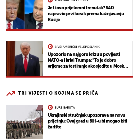
PODUPIRE GA I TRUMP
Je li ovo prijelomni trenutak? SAD
napravio prvi korak prema kažnjavanju
Rusije
BIVŠI AMERIČKI VELEPOSLANIK
Upozorio na najgoru krizu u povijesti
NATO-a i krivi Trumpa: "To je dobro
vrijeme za testiranje ako sjedite u Moskvi
ili Pekingu"
TRI VIJESTI O KOJIMA SE PRIČA
BURE BARUTA
Ukrajinski stručnjak upozorava na novu
prijetnju: Ovaj grad u BiH-u bi mogao biti
žarište