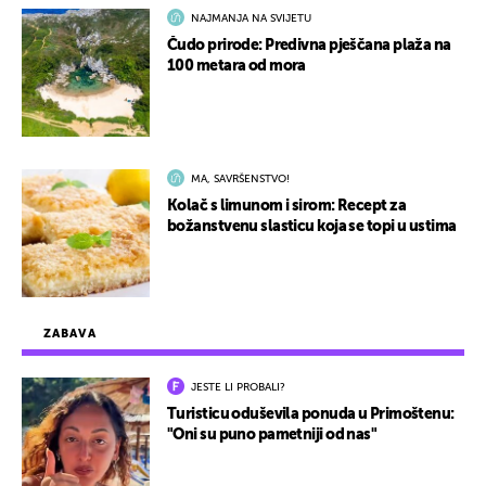
NAJMANJA NA SVIJETU
Čudo prirode: Predivna pješčana plaža na
100 metara od mora
MA, SAVRŠENSTVO!
Kolač s limunom i sirom: Recept za
božanstvenu slasticu koja se topi u ustima
ZABAVA
JESTE LI PROBALI?
Turisticu oduševila ponuda u Primoštenu:
"Oni su puno pametniji od nas"