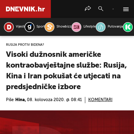
Vijesti
Sport
Showbizz
Lifestyle
Putovanja
PRETRAŽITE VIJESTI
RUSIJA PROTIV BIDENA?
Visoki dužnosnik američke
kontraobavještajne službe: Rusija,
Kina i Iran pokušat će utjecati na
predsjedničke izbore
Piše
Hina,
08. kolovoza 2020. @ 08:41
KOMENTARI