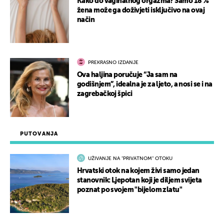
Kako do vaginalnog orgazma? Samo 18 %
žena može ga doživjeti isključivo na ovaj
način
PREKRASNO IZDANJE
Ova haljina poručuje “Ja sam na
godišnjem”, idealna je za ljeto, a nosi se i na
zagrebačkoj špici
PUTOVANJA
UŽIVANJE NA "PRIVATNOM" OTOKU
Hrvatski otok na kojem živi samo jedan
stanovnik: Ljepotan koji je diljem svijeta
poznat po svojem "bijelom zlatu"