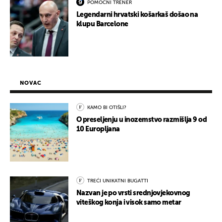
POMOĆNI TRENER
Legendarni hrvatski košarkaš došao na
klupu Barcelone
NOVAC
KAMO BI OTIŠLI?
O preseljenju u inozemstvo razmišlja 9 od
10 Europljana
TREĆI UNIKATNI BUGATTI
Nazvan je po vrsti srednjovjekovnog
viteškog konja i visok samo metar