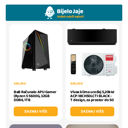
549,00 €
909,00 €
BaB Računalo APU Gamer
Vivax klima uređaj 5,20kW
(Ryzen 5 5600G, 32GB
ACP-18CH50LCTI BLACK -
DDR4, 1TB
T design, za prostor do 50
SAZNAJ VIŠE
SAZNAJ VIŠE