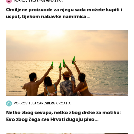
POKROVITELJ SPAR HRVATSKA
Omiljene proizvode za njegu sada možete kupiti i
usput, tijekom nabavke namirnica...
POKROVITELJ CARLSBERG CROATIA
Netko zbog ćevapa, netko zbog drške za motiku:
Evo zbog čega sve Hrvati duguju pivo...