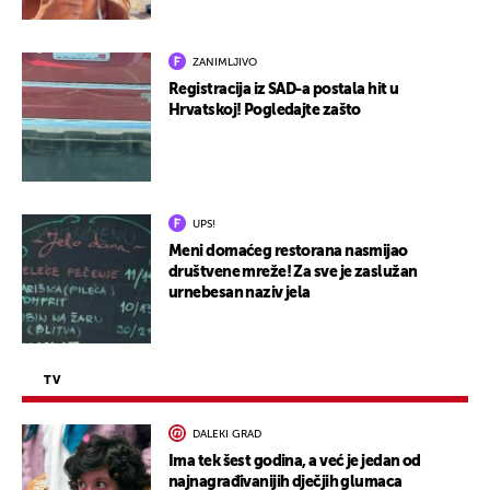
ZANIMLJIVO
Registracija iz SAD-a postala hit u
Hrvatskoj! Pogledajte zašto
UPS!
Meni domaćeg restorana nasmijao
društvene mreže! Za sve je zaslužan
urnebesan naziv jela
TV
DALEKI GRAD
Ima tek šest godina, a već je jedan od
najnagrađivanijih dječjih glumaca