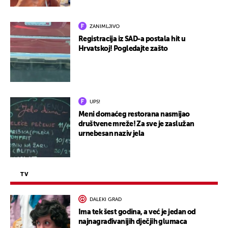
ZANIMLJIVO
Registracija iz SAD-a postala hit u
Hrvatskoj! Pogledajte zašto
UPS!
Meni domaćeg restorana nasmijao
društvene mreže! Za sve je zaslužan
urnebesan naziv jela
TV
DALEKI GRAD
Ima tek šest godina, a već je jedan od
najnagrađivanijih dječjih glumaca