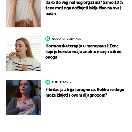
Kako do vaginalnog orgazma? Samo 18 %
žena može ga doživjeti isključivo na ovaj
način
NOVO ISTRAŽIVANJE
Hormonska terapija u menopauzi: Žene
koje je koriste imaju znatno manji rizik od
ovoga
PIŠE LIJEČNIK
Fibrilacija atrija i prognoza: Koliko se dugo
može živjeti s ovom dijagnozom?