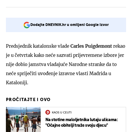
Dodajte DNEVNIK.hr u omiljeni Google izvor
Predsjednik katalonske vlade
Carles Puigdemont
rekao
je u četvrtak kako neće sazvati prijevremene izbore jer
nije dobio jamstva vladajuće Narodne stranke da to
neće spriječiti uvođenje izravne vlasti Madrida u
Kataloniji.
PROČITAJTE I OVO
KAOS U CEUTI
Na stotine maloljetnika lutaju ulicama:
"Očajne obitelji traže svoju djecu"