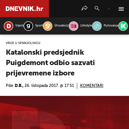
Vijesti
Sport
Showbizz
Lifestyle
Putovanja
PRETRAŽITE VIJESTI
VRIJE U ŠPANJOLSKOJ
Katalonski predsjednik
Puigdemont odbio sazvati
prijevremene izbore
Piše
D.B.,
26. listopada 2017. @ 17:51
KOMENTARI