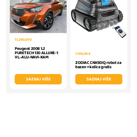
13.290,00 €
Peugeot 2008 1.2
PURETECH 130 ALLURE-1
1.199,00 €
VL.-ALU-NAVI-KAM
ZODIAC CNX50IQ robot za
bazen +kolica gratis
SAZNAJ VIŠE
SAZNAJ VIŠE