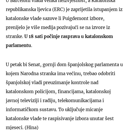
U Barceloni vlada velika neizvjesnost, a Katalonska
republikanska ljevica (ERC) je zaprijetila istupanjem iz
katalonske vlade sazove li Puigdemont izbore,
prenijelo je više medija pozivajući se na izvore iz
stranke.
U 18 sati počinje rasprava u katalonskom
parlamentu
.
U petak bi Senat, gornji dom španjolskog parlamenta u
kojem Narodna stranka ima većinu, trebao odobriti
španjolskoj vladi preuzimanje kontrole nad
katalonskom policijom, financijama, katalonskoj
javnoj televiziji i radiju, telekomunikacijama i
informatičkom sustavu. To uključuje micanje
katalonske vlade te raspisivanje izbora unutar šest
mjeseci. (Hina)