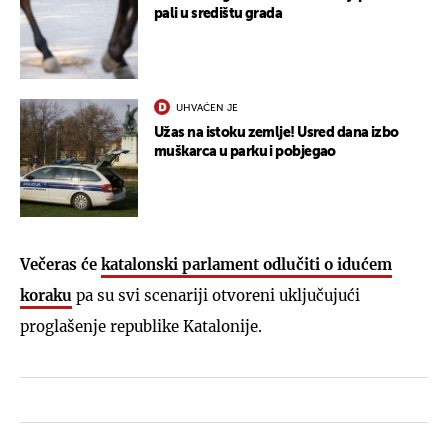
pali u središtu grada
UHVAĆEN JE
Užas na istoku zemlje! Usred dana izbo
muškarca u parku i pobjegao
Večeras će
katalonski parlament odlučiti o idućem
koraku
pa su svi scenariji otvoreni uključujući
proglašenje republike Katalonije.