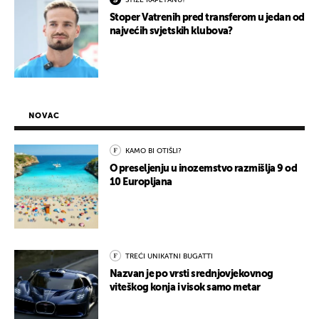
STIŽE KAPETANU?
Stoper Vatrenih pred transferom u jedan od
najvećih svjetskih klubova?
NOVAC
KAMO BI OTIŠLI?
O preseljenju u inozemstvo razmišlja 9 od
10 Europljana
TREĆI UNIKATNI BUGATTI
Nazvan je po vrsti srednjovjekovnog
viteškog konja i visok samo metar