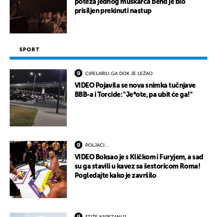
poteza jednog muškarca bend je bio
prisiljen prekinuti nastup
SPORT
CIPELARILI GA DOK JE LEŽAO
VIDEO Pojavila se nova snimka tučnjave
BBB-a i Torcide: "Je*ote, pa ubit će ga!"
POLJACI...
VIDEO Boksao je s Kličkom i Furyjem, a sad
su ga stavili u kavez sa šestoricom Roma!
Pogledajte kako je završilo