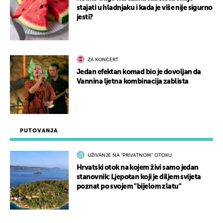
stajati u hladnjaku i kada je više nije sigurno
jesti?
ZA KONCERT
Jedan efektan komad bio je dovoljan da
Vannina ljetna kombinacija zablista
PUTOVANJA
UŽIVANJE NA "PRIVATNOM" OTOKU
Hrvatski otok na kojem živi samo jedan
stanovnik: Ljepotan koji je diljem svijeta
poznat po svojem "bijelom zlatu"