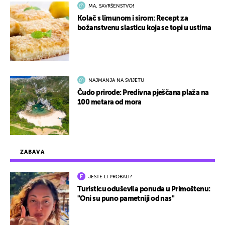
MA, SAVRŠENSTVO!
Kolač s limunom i sirom: Recept za
božanstvenu slasticu koja se topi u ustima
NAJMANJA NA SVIJETU
Čudo prirode: Predivna pješčana plaža na
100 metara od mora
ZABAVA
JESTE LI PROBALI?
Turisticu oduševila ponuda u Primoštenu:
"Oni su puno pametniji od nas"