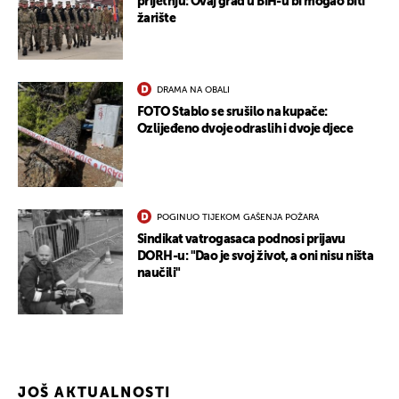
prijetnju: Ovaj grad u BiH-u bi mogao biti
žarište
DRAMA NA OBALI
FOTO Stablo se srušilo na kupače:
Ozlijeđeno dvoje odraslih i dvoje djece
POGINUO TIJEKOM GAŠENJA POŽARA
Sindikat vatrogasaca podnosi prijavu
DORH-u: "Dao je svoj život, a oni nisu ništa
naučili"
JOŠ AKTUALNOSTI