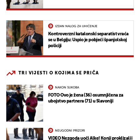
IZDAN NALOG ZA UHIĆENJE
Kontroverzni katalonski separatist vraća
se u Belgiju: Uspio je pobjeći španjolskoj
policiji
TRI VIJESTI O KOJIMA SE PRIČA
NAKON SUKOBA
FOTO Ovo je žena (36) osumnjičena za
ubojstvo partnera (71) u Slavoniji
NEUGODNI PRIZORI
VIDEO Nezgoda uoči Alke! Konji proklizali i