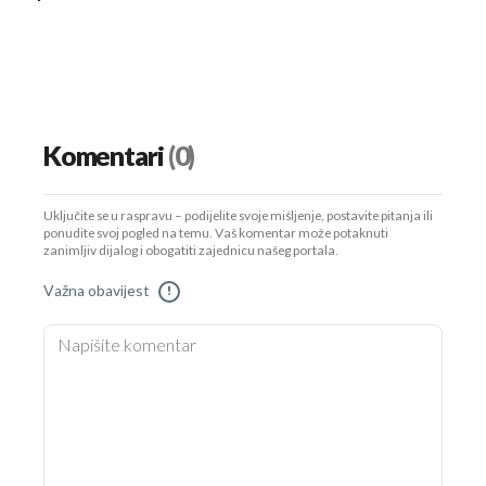
Komentari
(0)
Uključite se u raspravu – podijelite svoje mišljenje, postavite pitanja ili
ponudite svoj pogled na temu. Vaš komentar može potaknuti
zanimljiv dijalog i obogatiti zajednicu našeg portala.
Važna obavijest
!