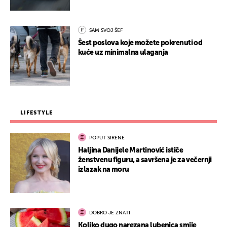
SAM SVOJ ŠEF
Šest poslova koje možete pokrenuti od
kuće uz minimalna ulaganja
LIFESTYLE
POPUT SIRENE
Haljina Danijele Martinović ističe
ženstvenu figuru, a savršena je za večernji
izlazak na moru
DOBRO JE ZNATI
Koliko dugo narezana lubenica smije