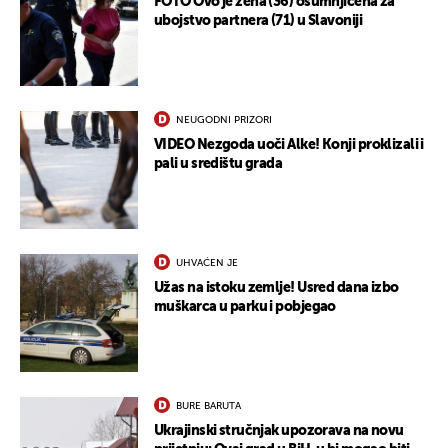
FOTO Ovo je žena (36) osumnjičena za
ubojstvo partnera (71) u Slavoniji
NEUGODNI PRIZORI
VIDEO Nezgoda uoči Alke! Konji proklizali i
pali u središtu grada
UHVAĆEN JE
Užas na istoku zemlje! Usred dana izbo
muškarca u parku i pobjegao
BURE BARUTA
Ukrajinski stručnjak upozorava na novu
UKLJUČITE NOTIFIKACIJE