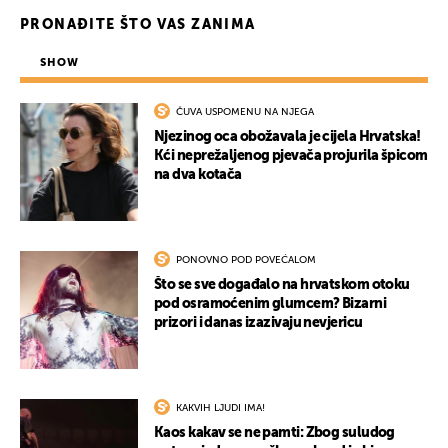
PRONAĐITE ŠTO VAS ZANIMA
SHOW
ČUVA USPOMENU NA NJEGA
Njezinog oca obožavala je cijela Hrvatska!
Kći neprežaljenog pjevača projurila špicom
na dva kotača
PONOVNO POD POVEĆALOM
Što se sve događalo na hrvatskom otoku
pod osramoćenim glumcem? Bizarni
prizori i danas izazivaju nevjericu
KAKVIH LJUDI IMA!
Kaos kakav se ne pamti: Zbog suludog