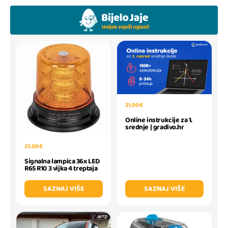
21,00 €
Online instrukcije za 1.
srednje | gradivo.hr
27,00 €
Signalna lampica 36x LED
R65 R10 3 vijka 4 treptaja
SAZNAJ VIŠE
SAZNAJ VIŠE