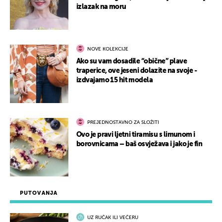
izlazak na moru
NOVE KOLEKCIJE
Ako su vam dosadile “obične” plave
traperice, ove jeseni dolazite na svoje -
izdvajamo 15 hit modela
PREJEDNOSTAVNO ZA SLOŽITI
Ovo je pravi ljetni tiramisu s limunom i
borovnicama – baš osvježava i jako je fin
PUTOVANJA
UZ RUČAK ILI VEČERU