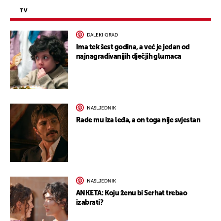
TV
DALEKI GRAD
Ima tek šest godina, a već je jedan od
najnagrađivanijih dječjih glumaca
NASLJEDNIK
Rade mu iza leđa, a on toga nije svjestan
NASLJEDNIK
ANKETA: Koju ženu bi Serhat trebao
izabrati?