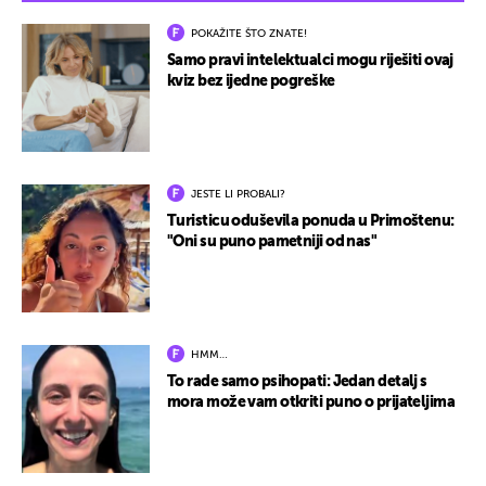
POKAŽITE ŠTO ZNATE!
Samo pravi intelektualci mogu riješiti ovaj
kviz bez ijedne pogreške
JESTE LI PROBALI?
Turisticu oduševila ponuda u Primoštenu:
"Oni su puno pametniji od nas"
HMM…
To rade samo psihopati: Jedan detalj s
mora može vam otkriti puno o prijateljima