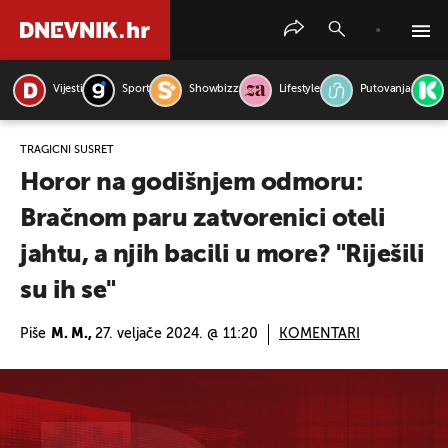
Vijesti
Sport
Showbizz
Lifestyle
Putovanja
PRETRAŽITE VIJESTI
TRAGIČNI SUSRET
Horor na godišnjem odmoru:
Bračnom paru zatvorenici oteli
jahtu, a njih bacili u more? "Riješili
su ih se"
Piše
M. M.,
27. veljače 2024. @ 11:20
KOMENTARI