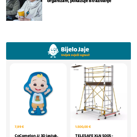
organizam, pokazuje istraživanje
7,99 €
1.500,00 €
CoComelon JJ 3D jastuk,
TELESAFE XLN S005 -