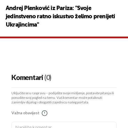
Andrej Plenković iz Pariza: "Svoje
jedinstveno ratno iskustvo želimo prenijeti
Ukrajincima"
Komentari
(0)
Uključite se u raspravu – podijelite svoje mišljenje, postavite pitanja ili
ponudite svoj pogled na temu. Vaš komentar može potaknuti
zanimljiv dijalog i obogatiti zajednicu našeg portala.
Važna obavijest
!