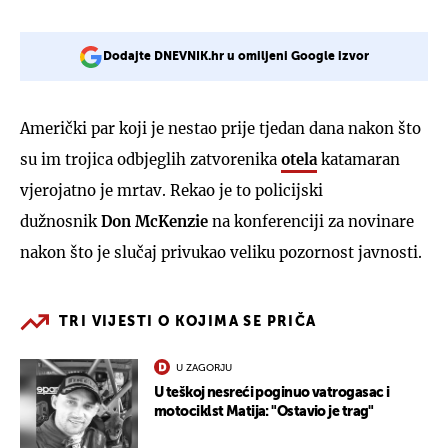
Dodajte DNEVNIK.hr u omiljeni Google izvor
Američki par koji je nestao prije tjedan dana nakon što
su im trojica odbjeglih zatvorenika
otela
katamaran
vjerojatno je mrtav. Rekao je to policijski
dužnosnik
Don McKenzie
na konferenciji za novinare
nakon što je slučaj privukao veliku pozornost javnosti.
TRI VIJESTI O KOJIMA SE PRIČA
U ZAGORJU
U teškoj nesreći poginuo vatrogasac i
motociklst Matija: "Ostavio je trag"