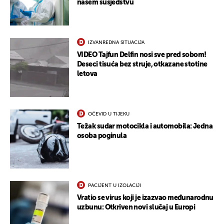
našem susjedstvu
UKLJUČITE NOTIFIKACIJE
IZVANREDNA SITUACIJA
VIDEO Tajfun Delfin nosi sve pred sobom!
Deseci tisuća bez struje, otkazane stotine
letova
OČEVID U TIJEKU
Težak sudar motocikla i automobila: Jedna
osoba poginula
PACIJENT U IZOLACIJI
Vratio se virus koji je izazvao međunarodnu
uzbunu: Otkriven novi slučaj u Europi