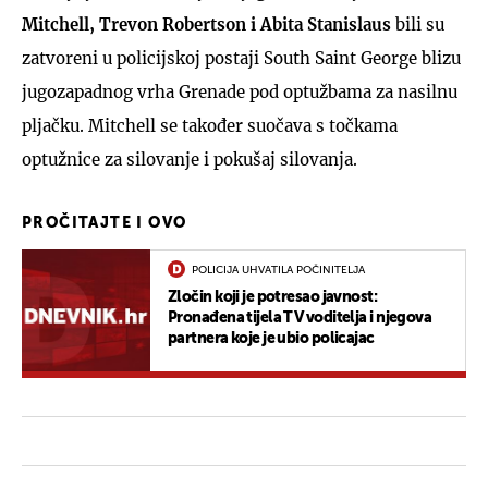
Mitchell, Trevon Robertson i Abita Stanislaus
bili su
zatvoreni u policijskoj postaji South Saint George blizu
jugozapadnog vrha Grenade pod optužbama za nasilnu
pljačku. Mitchell se također suočava s točkama
optužnice za silovanje i pokušaj silovanja.
PROČITAJTE I OVO
POLICIJA UHVATILA POČINITELJA
Zločin koji je potresao javnost:
Pronađena tijela TV voditelja i njegova
partnera koje je ubio policajac