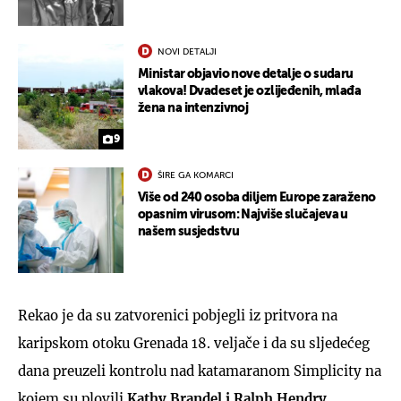
NOVI DETALJI
Ministar objavio nove detalje o sudaru
vlakova! Dvadeset je ozlijeđenih, mlađa
žena na intenzivnoj
9
ŠIRE GA KOMARCI
Više od 240 osoba diljem Europe zaraženo
opasnim virusom: Najviše slučajeva u
našem susjedstvu
Rekao je da su zatvorenici pobjegli iz pritvora na
karipskom otoku Grenada 18. veljače i da su sljedećeg
dana preuzeli kontrolu nad katamaranom Simplicity na
kojem su plovili
Kathy Brandel i Ralph Hendry
.