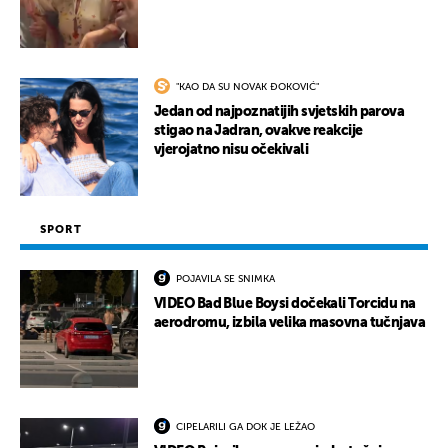
"KAO DA SU NOVAK ĐOKOVIĆ"
Jedan od najpoznatijih svjetskih parova
stigao na Jadran, ovakve reakcije
vjerojatno nisu očekivali
SPORT
POJAVILA SE SNIMKA
VIDEO Bad Blue Boysi dočekali Torcidu na
aerodromu, izbila velika masovna tučnjava
CIPELARILI GA DOK JE LEŽAO