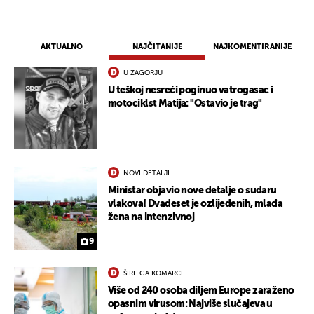
AKTUALNO
NAJČITANIJE
NAJKOMENTIRANIJE
U ZAGORJU
U teškoj nesreći poginuo vatrogasac i
motociklst Matija: "Ostavio je trag"
NOVI DETALJI
Ministar objavio nove detalje o sudaru
vlakova! Dvadeset je ozlijeđenih, mlađa
žena na intenzivnoj
9
ŠIRE GA KOMARCI
Više od 240 osoba diljem Europe zaraženo
opasnim virusom: Najviše slučajeva u