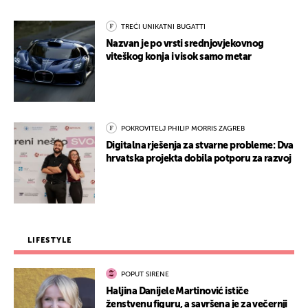
TREĆI UNIKATNI BUGATTI
Nazvan je po vrsti srednjovjekovnog
viteškog konja i visok samo metar
POKROVITELJ PHILIP MORRIS ZAGREB
Digitalna rješenja za stvarne probleme: Dva
hrvatska projekta dobila potporu za razvoj
LIFESTYLE
POPUT SIRENE
Haljina Danijele Martinović ističe
ženstvenu figuru, a savršena je za večernji