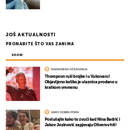
JOŠ AKTUALNOSTI
PRONAĐITE ŠTO VAS ZANIMA
SHOW
NADMAŠENA OČEKIVANJA
Thompson ruši brojke i u Vukovaru!
Objavljeno koliko je ulaznica prodano u
kratkom vremenu
SAMO DOBRA PISMA
Poslušajte kako to zvuči kad Nina Badrić i
Jakov Jozinović zapjevaju Oliverov hit!