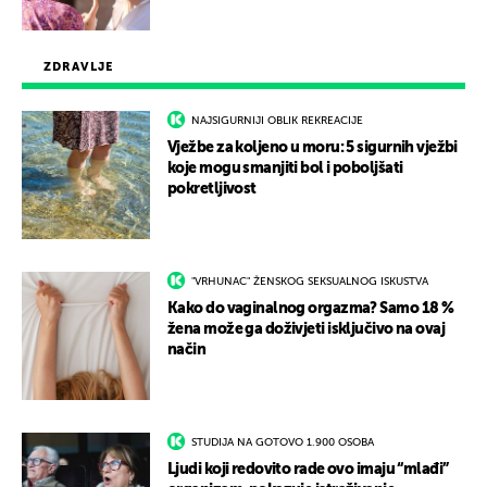
ZDRAVLJE
NAJSIGURNIJI OBLIK REKREACIJE
Vježbe za koljeno u moru: 5 sigurnih vježbi
koje mogu smanjiti bol i poboljšati
pokretljivost
"VRHUNAC" ŽENSKOG SEKSUALNOG ISKUSTVA
Kako do vaginalnog orgazma? Samo 18 %
žena može ga doživjeti isključivo na ovaj
način
STUDIJA NA GOTOVO 1.900 OSOBA
Ljudi koji redovito rade ovo imaju “mlađi”