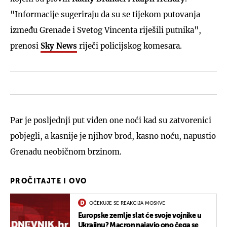
"Informacije sugeriraju da su se tijekom putovanja
između Grenade i Svetog Vincenta riješili putnika",
prenosi
Sky News
riječi policijskog komesara.
Par je posljednji put viđen one noći kad su zatvorenici
pobjegli, a kasnije je njihov brod, kasno noću, napustio
Grenadu neobičnom brzinom.
PROČITAJTE I OVO
OČEKUJE SE REAKCIJA MOSKVE
Europske zemlje slat će svoje vojnike u
Ukrajinu? Macron najavio ono čega se