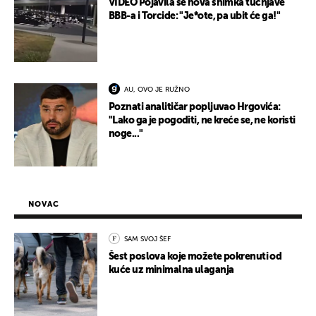
VIDEO Pojavila se nova snimka tučnjave
BBB-a i Torcide: "Je*ote, pa ubit će ga!"
AU, OVO JE RUŽNO
Poznati analitičar popljuvao Hrgovića:
"Lako ga je pogoditi, ne kreće se, ne koristi
noge..."
NOVAC
SAM SVOJ ŠEF
Šest poslova koje možete pokrenuti od
kuće uz minimalna ulaganja