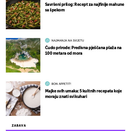
Savršeni prilog: Recept za najfinije mahune
sa špekom
NAJMANJA NA SVIJETU
Čudo prirode: Predivna pješčana plaža na
100 metara od mora
BON APPETIT!
Majke svih umaka: 5 kultnih recepata koje
moraju znati svi kuhari
ZABAVA