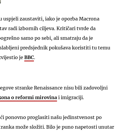
 uspjeli zaustaviti, iako je oporba Macrona
av radi izbornih ciljeva. Kritičari tvrde da
pogrešno samo po sebi, ali smatraju da je
labljeni predsjednik pokušava koristiti tu temu
UKLJUČITE NOTIFIKACIJE
zvijestio je
BBC
.
jegove stranke Renaissance nisu bili zadovoljni
kona o reformi mirovina
i imigraciji.
ći ponovno proglasiti našu jedinstvenost po
stranka može složiti. Bilo je puno napetosti unutar