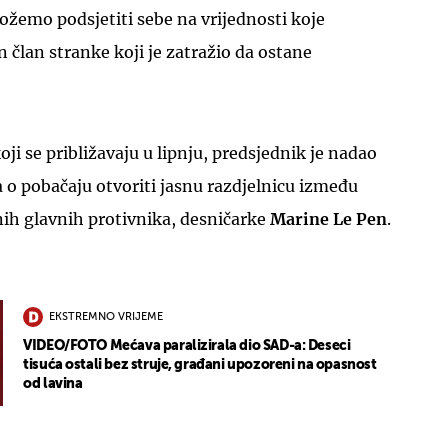
ožemo podsjetiti sebe na vrijednosti koje
n član stranke koji je zatražio da ostane
ji se približavaju u lipnju, predsjednik je nadao
a o pobačaju otvoriti jasnu razdjelnicu između
nih glavnih protivnika, desničarke
Marine Le Pen
.
EKSTREMNO VRIJEME
VIDEO/FOTO Mećava paralizirala dio SAD-a: Deseci
tisuća ostali bez struje, građani upozoreni na opasnost
od lavina