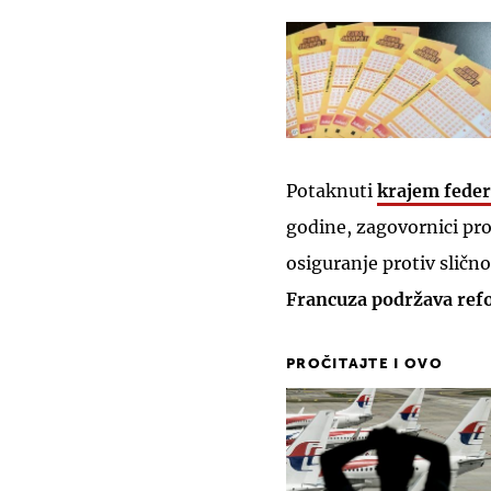
Potaknuti
krajem feder
godine, zagovornici pr
osiguranje protiv slič
Francuza podržava re
PROČITAJTE I OVO