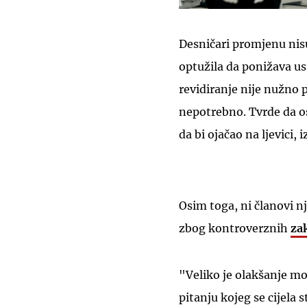
Desničari promjenu nisu
optužila da ponižava ust
revidiranje nije nužno 
nepotrebno. Tvrde da os
da bi ojačao na ljevici, i
Osim toga, ni članovi n
zbog kontroverznih
za
"Veliko je olakšanje mo
pitanju kojeg se cijela 