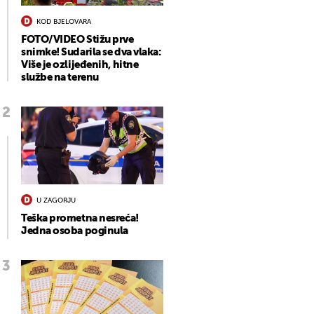
KOD BJELOVARA
FOTO/VIDEO Stižu prve
snimke! Sudarila se dva vlaka:
Više je ozlijeđenih, hitne
službe na terenu
U ZAGORJU
Teška prometna nesreća!
Jedna osoba poginula