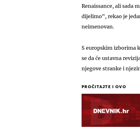
Renaissance, ali sada m
dijelimo", rekao je jeda
neimenovan.
S europskim izborima ko
se da će ustavna revizij
njegove stranke i njezi
PROČITAJTE I OVO