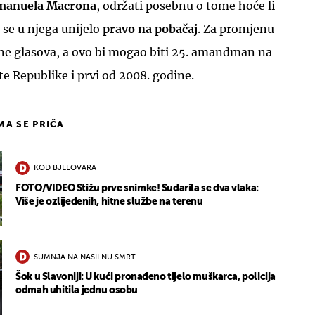
anuela Macrona
, održati posebnu o tome hoće li
i se u njega unijelo
pravo na pobačaj
. Za promjenu
tine glasova, a ovo bi mogao biti 25. amandman na
 Republike i prvi od 2008. godine.
IMA SE PRIČA
KOD BJELOVARA
FOTO/VIDEO Stižu prve snimke! Sudarila se dva vlaka:
Više je ozlijeđenih, hitne službe na terenu
SUMNJA NA NASILNU SMRT
Šok u Slavoniji: U kući pronađeno tijelo muškarca, policija
odmah uhitila jednu osobu