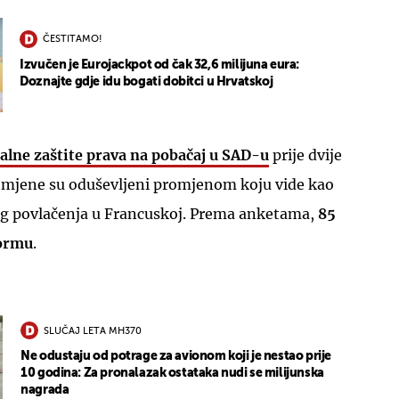
ČESTITAMO!
Izvučen je Eurojackpot od čak 32,6 milijuna eura:
Doznajte gdje idu bogati dobitci u Hrvatskoj
alne zaštite prava na pobačaj u SAD-u
prije dvije
omjene su oduševljeni promjenom koju vide kao
nog povlačenja u Francuskoj. Prema anketama,
85
formu
.
SLUČAJ LETA MH370
Ne odustaju od potrage za avionom koji je nestao prije
10 godina: Za pronalazak ostataka nudi se milijunska
nagrada