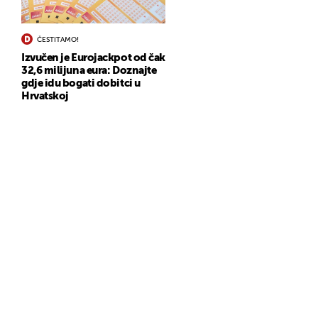
ČESTITAMO!
Izvučen je Eurojackpot od čak
32,6 milijuna eura: Doznajte
gdje idu bogati dobitci u
Hrvatskoj