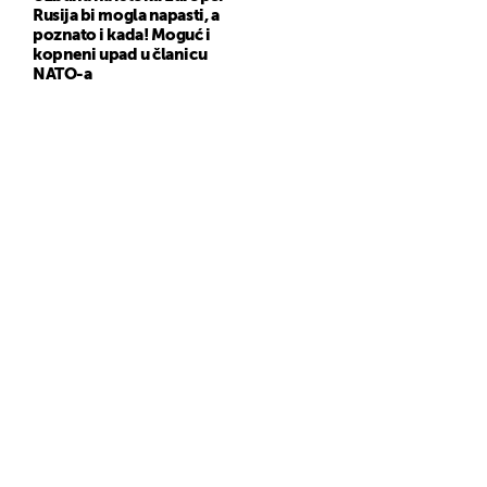
Rusija bi mogla napasti, a
poznato i kada! Moguć i
kopneni upad u članicu
NATO-a