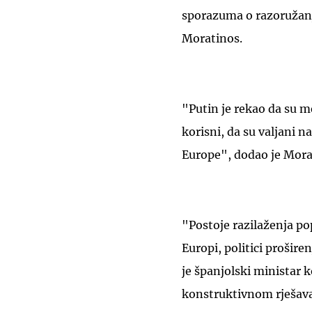
sporazuma o razoružanj
Moratinos.
"Putin je rekao da su 
korisni, da su valjani n
Europe", dodao je Mora
"Postoje razilaženja 
Europi, politici prošir
je španjolski ministar k
konstruktivnom rješava