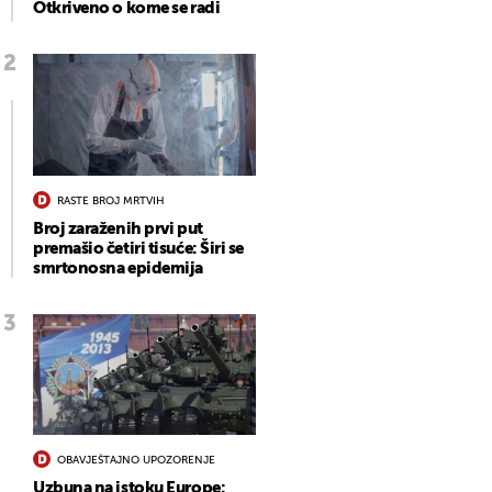
Otkriveno o kome se radi
RASTE BROJ MRTVIH
Broj zaraženih prvi put
premašio četiri tisuće: Širi se
smrtonosna epidemija
OBAVJEŠTAJNO UPOZORENJE
Uzbuna na istoku Europe: