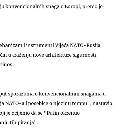
u konvencionalnih snaga u Europi, prenio je
mehanizam i instrumenti Vijeća NATO-Rusija
UKLJUČITE NOTIFIKACIJE
ačin u traženju nove arhitekture sigurnosti
tinos.
poput sporazuma o konvencionalnim snagama u
enja NATO-a i posebice o njezinu tempu", nastavio
oji je ocijenio da se "Putin okrenuo
nju tih pitanja".