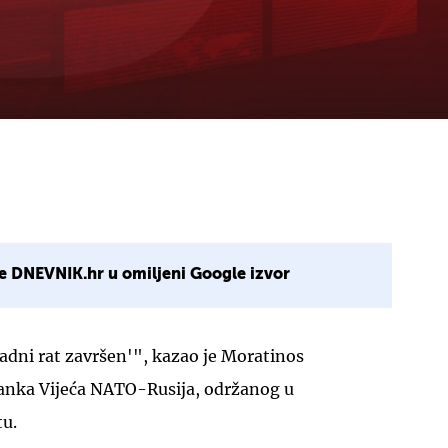
e DNEVNIK.hr u omiljeni Google izvor
ladni rat završen'", kazao je Moratinos
anka Vijeća NATO-Rusija, održanog u
u.