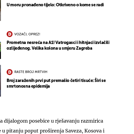
U moru pronađeno tijelo: Otkriveno o kome se radi
VOZAČI, OPREZ!
Prometna nesreća na A1! Vatrogasci i hitnjaci izvlačili
ozlijeđenog. Velika kolona u smjeru Zagreba
RASTE BROJ MRTVIH
Broj zaraženih prvi put premašio četiri tisuće: Širi se
smrtonosna epidemija
za dijalogom posebice u rješavanju razmirica
u pitanju poput proširenja Saveza, Kosova i