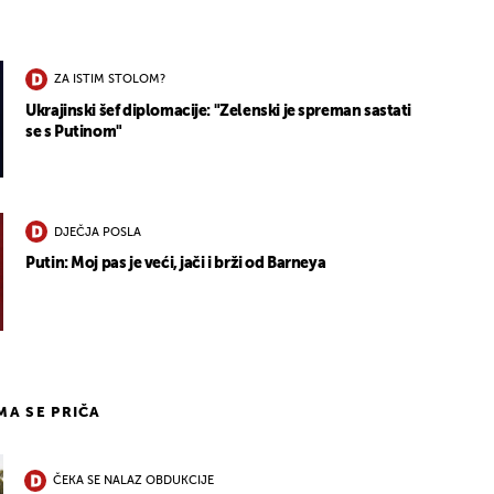
ZA ISTIM STOLOM?
Ukrajinski šef diplomacije: "Zelenski je spreman sastati
se s Putinom"
DJEČJA POSLA
Putin: Moj pas je veći, jači i brži od Barneya
IMA SE PRIČA
ČEKA SE NALAZ OBDUKCIJE