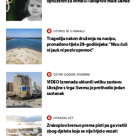
optuženih za otmicu i ubojstvo male Danke
UKLJUČITE NOTIFIKACIJE
UTOPIO SE U KANALU
Tragedija nakon druženja na nasipu,
pronađeno tijelo 28-godišnjaka: "Nisu čuli
ni jauk ni poziv upomoć"
ČETIRI GODINE PODRŠKE
VIDEO Iznenada uklonili veliku zastavu
Ukrajine s trga: Svemu je prethodio jedan
sastanak
OTKAZALI LET
Zrakoplov krenuo prema pisti pa ga vratili
zbog djeteta koje se nije htjelo vezati