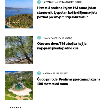
UŽIVANJE NA "PRIVATNOM" OTOKU
Hrvatski otok na kojem živi samo jedan
stanovnik: Ljepotan koji je diljem svijeta
poznat po svojem "bijelom zlatu"
NEVJEROJATNO OPASNO
Otrovno drvo: Tihi ubojica koji je
najopasniji kada padne kiša
NAJMANJA NA SVIJETU
Čudo prirode: Predivna pješčana plaža na
100 metara od mora
ZABAVA