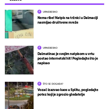
URNEBESNO
Nema ribe! Natpis na tržnici u Dalmaciji
nasmijao društvene mreže
URNEBESNO
Dalmatinac je svojim natpisom u vrtu
postao internetski hit! Pogledajte što je
napisao
ŠTO SE DOGAĐA?
Vozač izazvao kaos u Splitu, pogledajte
potez koji je zgrozio gledatelje