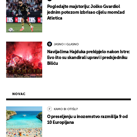
Pogledajte majstoriju: Joško Gvardiol
jednim potezom izbrisao cijelu momčad
Atletica
JASNO I GLASNO
Navijačima Hajduka prekipjelo nakon Istre:
Evo što su skandirali upravi i predsjedniku
Biliću
NOVAC
KAMO BI OTIŠLI?
O preseljenju u inozemstvo razmišlja 9 od
10 Europljana