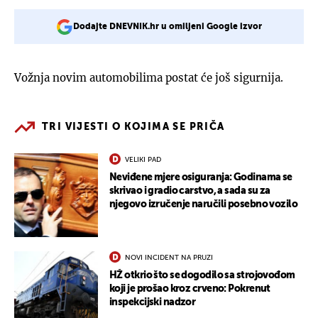
Dodajte DNEVNIK.hr u omiljeni Google izvor
Vožnja novim automobilima postat će još sigurnija.
TRI VIJESTI O KOJIMA SE PRIČA
VELIKI PAD
Neviđene mjere osiguranja: Godinama se
skrivao i gradio carstvo, a sada su za
njegovo izručenje naručili posebno vozilo
NOVI INCIDENT NA PRUZI
HŽ otkrio što se dogodilo sa strojovođom
koji je prošao kroz crveno: Pokrenut
inspekcijski nadzor