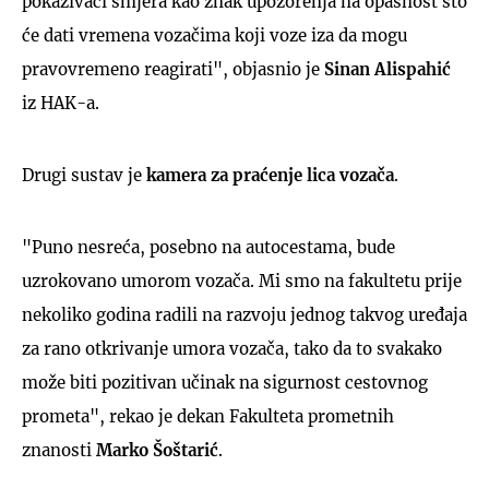
pokazivači smjera kao znak upozorenja na opasnost što
će dati vremena vozačima koji voze iza da mogu
pravovremeno reagirati", objasnio je
Sinan Alispahić
iz HAK-a.
Drugi sustav je
kamera za praćenje lica vozača
.
"Puno nesreća, posebno na autocestama, bude
uzrokovano umorom vozača. Mi smo na fakultetu prije
nekoliko godina radili na razvoju jednog takvog uređaja
za rano otkrivanje umora vozača, tako da to svakako
može biti pozitivan učinak na sigurnost cestovnog
prometa", rekao je dekan Fakulteta prometnih
znanosti
Marko Šoštarić
.