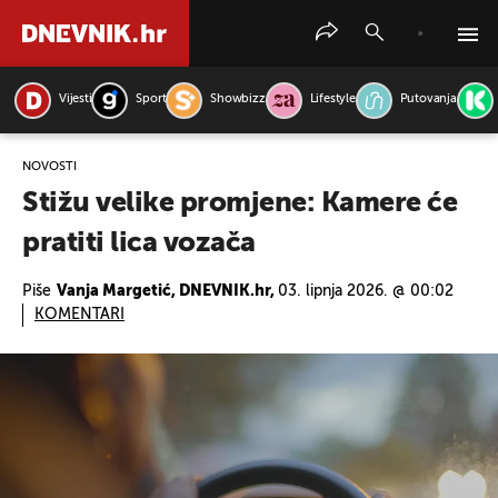
Vijesti
Sport
Showbizz
Lifestyle
Putovanja
PRETRAŽITE VIJESTI
NOVOSTI
Stižu velike promjene: Kamere će
pratiti lica vozača
Piše
Vanja Margetić, DNEVNIK.hr,
03. lipnja 2026. @ 00:02
KOMENTARI