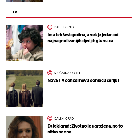
TV
DALEKI GRAD
Ima tek šest godina, a već je jedan od
najnagrađivanijih dječjih glumaca
SLUČAJNA OBITELJ
Nova TV donosi novu domaću seriju!
DALEKI GRAD
Daleki grad: Životno je ugrožena, no to
nitko ne zna