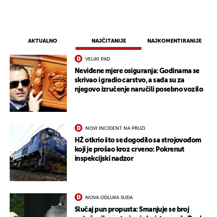
AKTUALNO
NAJČITANIJE
NAJKOMENTIRANIJE
VELIKI PAD
Neviđene mjere osiguranja: Godinama se
skrivao i gradio carstvo, a sada su za
njegovo izručenje naručili posebno vozilo
NOVI INCIDENT NA PRUZI
HŽ otkrio što se dogodilo sa strojovođom
koji je prošao kroz crveno: Pokrenut
inspekcijski nadzor
NOVA ODLUKA SUDA
Slučaj pun propusta: Smanjuje se broj