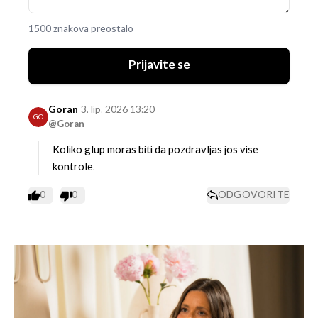
1500 znakova preostalo
Prijavite se
Goran
3. lip. 2026 13:20
GO
@Goran
Koliko glup moras biti da pozdravljas jos vise
kontrole.
0
0
ODGOVORITE