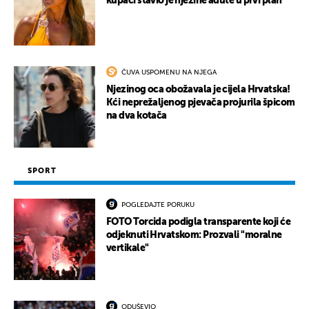
kupaći stavio je njezine adute u prvi plan
ČUVA USPOMENU NA NJEGA
Njezinog oca obožavala je cijela Hrvatska!
Kći neprežaljenog pjevača projurila špicom
na dva kotača
SPORT
POGLEDAJTE PORUKU
FOTO Torcida podigla transparente koji će
odjeknuti Hrvatskom: Prozvali "moralne
vertikale"
ODUŠEVIO