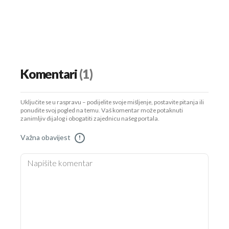
Komentari
(1)
Uključite se u raspravu – podijelite svoje mišljenje, postavite pitanja ili
ponudite svoj pogled na temu. Vaš komentar može potaknuti
zanimljiv dijalog i obogatiti zajednicu našeg portala.
Važna obavijest
!