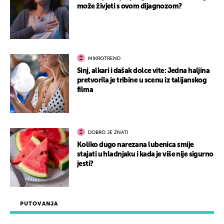
može živjeti s ovom dijagnozom?
MIKROTREND
Sinj, alkari i dašak dolce vite: Jedna haljina
pretvorila je tribine u scenu iz talijanskog
filma
DOBRO JE ZNATI
Koliko dugo narezana lubenica smije
stajati u hladnjaku i kada je više nije sigurno
jesti?
PUTOVANJA