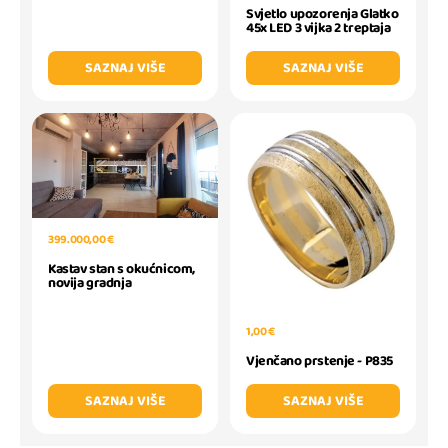
Svjetlo upozorenja Glatko
45x LED 3 vijka 2 treptaja
SAZNAJ VIŠE
SAZNAJ VIŠE
399.000,00 €
Kastav stan s okućnicom,
novija gradnja
1,00 €
Vjenčano prstenje - P835
SAZNAJ VIŠE
SAZNAJ VIŠE