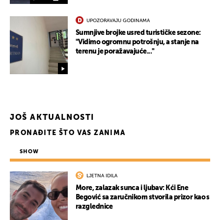
UPOZORAVAJU GODINAMA
Sumnjive brojke usred turističke sezone:
"Vidimo ogromnu potrošnju, a stanje na
terenu je poražavajuće..."
JOŠ AKTUALNOSTI
PRONAĐITE ŠTO VAS ZANIMA
SHOW
LJETNA IDILA
More, zalazak sunca i ljubav: Kći Ene
Begović sa zaručnikom stvorila prizor kao s
razglednice