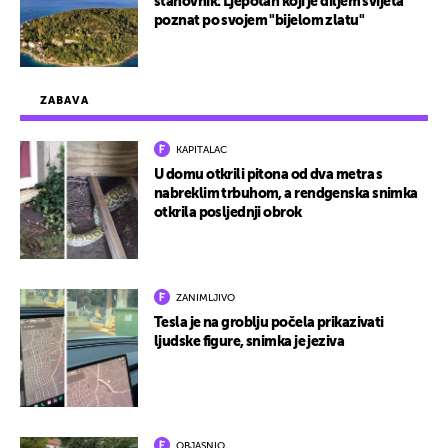
stanovnik: Ljepotan koji je diljem svijeta
poznat po svojem "bijelom zlatu"
ZABAVA
KAPITALAC
U domu otkrili pitona od dva metra s
nabreklim trbuhom, a rendgenska snimka
otkrila posljednji obrok
ZANIMLJIVO
Tesla je na groblju počela prikazivati
ljudske figure, snimka je jeziva
OBJASNIO