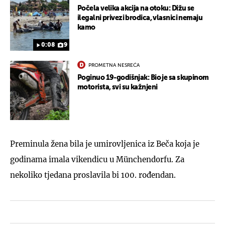
Počela velika akcija na otoku: Dižu se
ilegalni privezi brodica, vlasnici nemaju
kamo
0:08
9
PROMETNA NESREĆA
Poginuo 19-godišnjak: Bio je sa skupinom
motorista, svi su kažnjeni
Preminula žena bila je umirovljenica iz Beča koja je
godinama imala vikendicu u Münchendorfu. Za
nekoliko tjedana proslavila bi 100. rođendan.