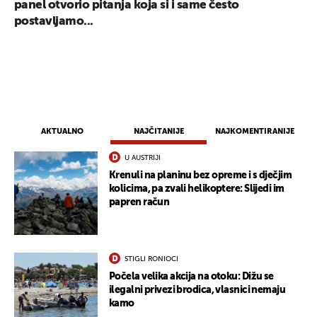
panel otvorio pitanja koja si i same često
postavljamo...
AKTUALNO
NAJČITANIJE
NAJKOMENTIRANIJE
U AUSTRIJI
Krenuli na planinu bez opreme i s dječjim
kolicima, pa zvali helikoptere: Slijedi im
papren račun
STIGLI RONIOCI
Počela velika akcija na otoku: Dižu se
ilegalni privezi brodica, vlasnici nemaju
kamo