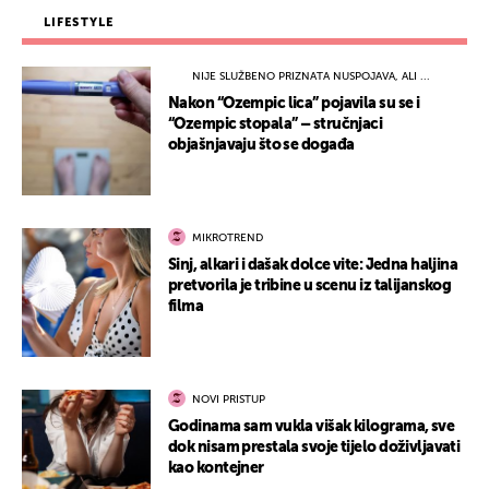
LIFESTYLE
NIJE SLUŽBENO PRIZNATA NUSPOJAVA, ALI ...
Nakon “Ozempic lica” pojavila su se i
“Ozempic stopala” – stručnjaci
objašnjavaju što se događa
MIKROTREND
Sinj, alkari i dašak dolce vite: Jedna haljina
pretvorila je tribine u scenu iz talijanskog
filma
NOVI PRISTUP
Godinama sam vukla višak kilograma, sve
dok nisam prestala svoje tijelo doživljavati
kao kontejner