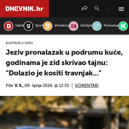
Vijesti
Sport
Showbizz
Lifestyle
Putovanja
PRETRAŽITE VIJESTI
AUSTRIJA U ŠOKU
Jeziv pronalazak u podrumu kuće,
godinama je zid skrivao tajnu:
"Dolazio je kositi travnjak..."
Piše
V. S.,
08. lipnja 2026. @ 12:55
KOMENTARI