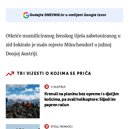
Dodajte DNEVNIK.hr u omiljeni Google izvor
Otkriće mumificiranog ženskog tijela zabetoniranog u
zid šokiralo je malo mjesto Münchendorf u južnoj
Donjoj Austriji.
TRI VIJESTI O KOJIMA SE PRIČA
U AUSTRIJI
Krenuli na planinu bez opreme i s dječjim
kolicima, pa zvali helikoptere: Slijedi im
papren račun
STIGLI RONIOCI