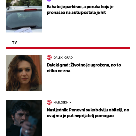
Bahato je parkirao, a poruka koju je
pronašao na autu postala je hit
TV
DALEKI GRAD
Daleki grad: Životno je ugrožena, no to
nitko ne zna
NASLJEDNIK
Nasljednik: Ponovni sukob dviju obitelji, no
ovaj mu je put neprijatelj pomogao