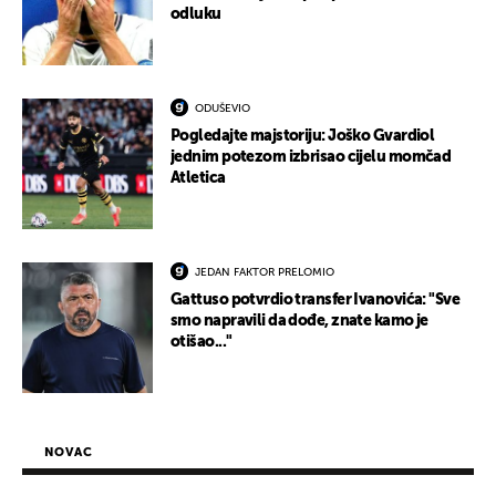
odluku
ODUŠEVIO
Pogledajte majstoriju: Joško Gvardiol
jednim potezom izbrisao cijelu momčad
Atletica
JEDAN FAKTOR PRELOMIO
Gattuso potvrdio transfer Ivanovića: "Sve
smo napravili da dođe, znate kamo je
otišao..."
NOVAC