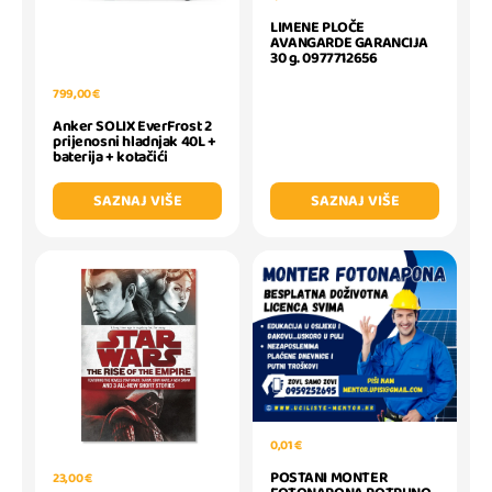
LIMENE PLOČE
AVANGARDE GARANCIJA
30 g. 0977712656
799,00 €
Anker SOLIX EverFrost 2
prijenosni hladnjak 40L +
baterija + kotačići
SAZNAJ VIŠE
SAZNAJ VIŠE
0,01 €
POSTANI MONTER
23,00 €