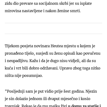
zidu dio prevare sa socijalnom skrbi jer su isplate
mirovina nastavljene i nakon ženine smrti.
Tijekom posjeta novinara Heutea mjestu u kojem je
pronađeno tijelo, susjedi su ženu opisali kao povučenu
i neupadljivu. Kažu i da je dugo nisu vidjeli, ali da su
kuća i vrt bili dobro održavani. Upravo zbog toga nitko
ništa nije posumnjao.
"Posljednji sam je put vidio prije šest godina. Njezin
je sin dolazio jednom ili dvaput mjesečno i kosio
travnjak. Rekao je da mu majka živi
u domu za starije i