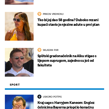
PRKOSI VREMENU
Tko bi joj dao 58 godina? Duboko rezani
kupaći stavio je njezine adute u prvi plan
SKLADAN PAR
Splitski gradonačelnik na Alku stigao s
lijepom suprugom, zajedno su još od
fakulteta
SPORT
USKORO POTPIS
Kraj sage s Harryjem Kaneom: Englez
čelnicima Bayerna priopćio konačnu