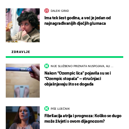
DALEKI GRAD
Ima tek šest godina, a već je jedan od
najnagrađivanijih dječjih glumaca
ZDRAVLJE
NIJE SLUŽBENO PRIZNATA NUSPOJAVA, ALI ...
Nakon “Ozempic lica” pojavila su se i
“Ozempic stopala” – stručnjaci
objašnjavaju što se događa
PIŠE LIJEČNIK
Fibrilacija atrija i prognoza: Koliko se dugo
može živjeti s ovom dijagnozom?