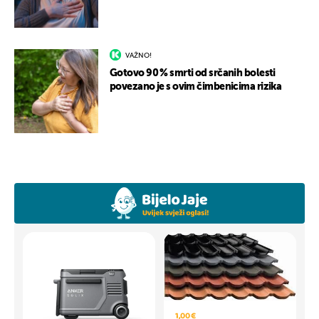
VAŽNO!
Gotovo 90 % smrti od srčanih bolesti
povezano je s ovim čimbenicima rizika
1,00 €