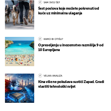
SAM SVOJ ŠEF
Šest poslova koje možete pokrenuti od
kuće uz minimalna ulaganja
KAMO BI OTIŠLI?
O preseljenju u inozemstvo razmišlja 9 od
10 Europljana
VELIKA ANALIZA
Kina više ne pokušava sustići Zapad. Gradi
vlastiti tehnološki svijet