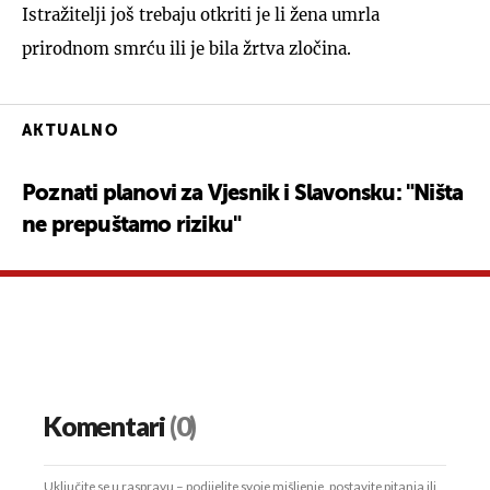
Istražitelji još trebaju otkriti je li žena umrla
prirodnom smrću ili je bila žrtva zločina.
AKTUALNO
Poznati planovi za Vjesnik i Slavonsku: "Ništa
ne prepuštamo riziku"
Komentari
(0)
Uključite se u raspravu – podijelite svoje mišljenje, postavite pitanja ili