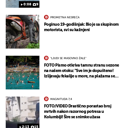
0:08
9
PROMETNA NESREĆA
Poginuo 19-godišnjak: Bio je sa skupinom
motorista, svi su kažnjeni
"LJUDI SE MASOVNO ŽALE"
FOTO Pismo otkriva tamnu stranu sezone
na našem otoku: "Sve im je dopušteno!
Izlijevaju fekalije u more, na plažama se
dobije kožni osip"
UKLJUČITE NOTIFIKACIJE
MAGNITUDA 7,4
FOTO/VIDEO Drastično porastao broj
mrtvih nakon razornog potresa u
Kolumbiji! Šire se snimke užasa
2:13
15