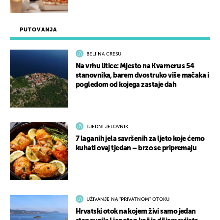
PUTOVANJA
BELI NA CRESU
Na vrhu litice: Mjesto na Kvarneru s 54
stanovnika, barem dvostruko više mačaka i
pogledom od kojega zastaje dah
TJEDNI JELOVNIK
7 laganih jela savršenih za ljeto koje ćemo
kuhati ovaj tjedan – brzo se pripremaju
UŽIVANJE NA "PRIVATNOM" OTOKU
Hrvatski otok na kojem živi samo jedan