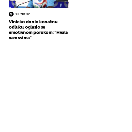
SLUŽBENO
Vinicius donio konačnu
odluku, oglasio se
emotivnom porukom: "Hvala
vam svima"