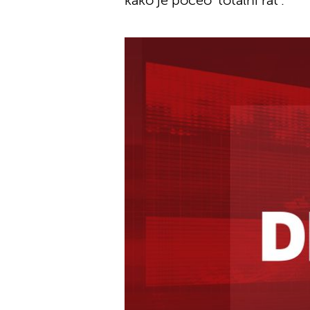
kako je počeo 'totalni rat'.