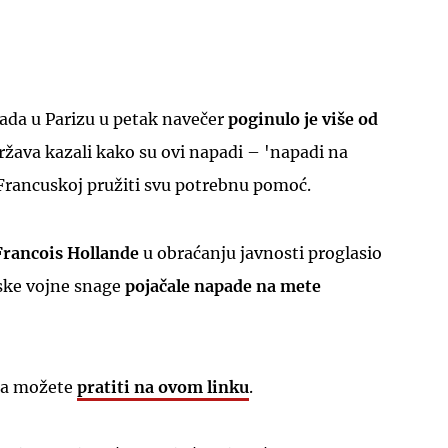
pada u Parizu u petak navečer
poginulo je više od
 država kazali kako su ovi napadi – 'napadi na
 Francuskoj pružiti svu potrebnu pomoć.
Francois Hollande
u obraćanju javnosti proglasio
uske vojne snage
pojačale napade na mete
nja možete
pratiti na ovom linku
.