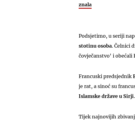
znala
Podsjetimo, u seriji na
stotinu osoba
. Čelnici
čovječanstvo' i obećali
Francuski predsjednik
je rat, a sinoć su franc
Islamske države u Sirji
.
Tijek najnovijih zbiva