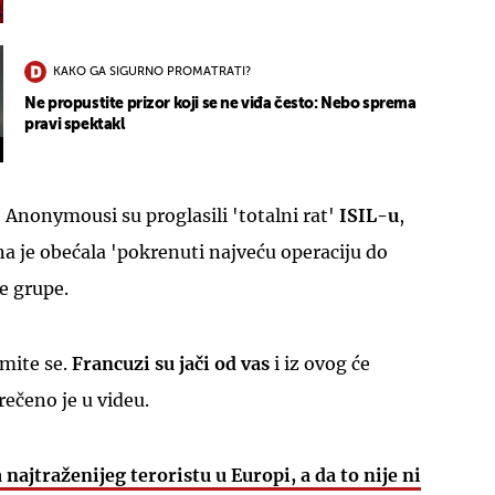
KAKO GA SIGURNO PROMATRATI?
Ne propustite prizor koji se ne viđa često: Nebo sprema
pravi spektakl
UKLJUČITE NOTIFIKACIJE
Anonymousi su proglasili 'totalni rat'
ISIL-u
,
na je obećala 'pokrenuti najveću operaciju do
ke grupe.
emite se.
Francuzi su jači od vas
i iz ovog će
 rečeno je u videu.
najtraženijeg teroristu u Europi, a da to nije ni