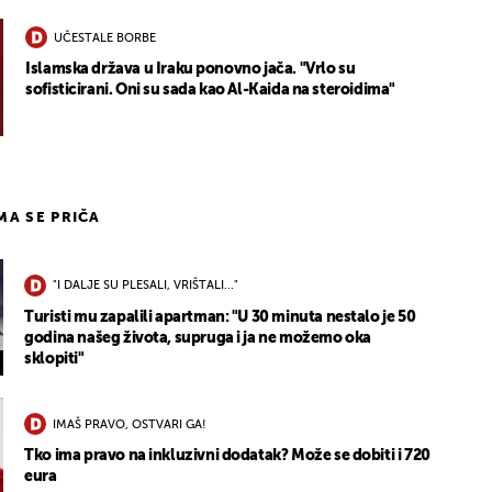
UČESTALE BORBE
Islamska država u Iraku ponovno jača. "Vrlo su
sofisticirani. Oni su sada kao Al-Kaida na steroidima"
IMA SE PRIČA
"I DALJE SU PLESALI, VRIŠTALI..."
Turisti mu zapalili apartman: "U 30 minuta nestalo je 50
godina našeg života, supruga i ja ne možemo oka
sklopiti"
IMAŠ PRAVO, OSTVARI GA!
Tko ima pravo na inkluzivni dodatak? Može se dobiti i 720
eura