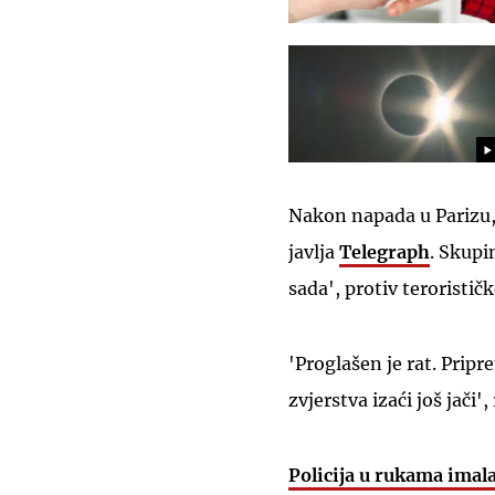
Nakon napada u Parizu, 
javlja
Telegraph
. Skupi
sada', protiv teroristič
'Proglašen je rat. Pripr
zvjerstva izaći još jači',
Policija u rukama imala 