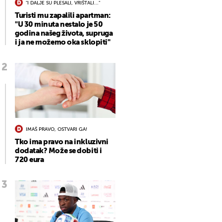
"I DALJE SU PLESALI, VRIŠTALI..."
Turisti mu zapalili apartman:
"U 30 minuta nestalo je 50
godina našeg života, supruga
i ja ne možemo oka sklopiti"
IMAŠ PRAVO, OSTVARI GA!
Tko ima pravo na inkluzivni
dodatak? Može se dobiti i
720 eura