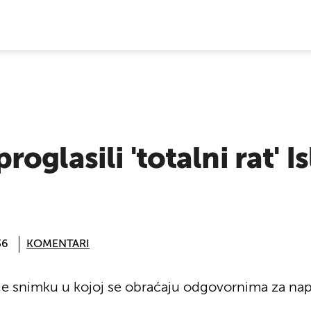
E VIJESTI
oglasili 'totalni rat' I
36
KOMENTARI
e snimku u kojoj se obraćaju odgovornima za nap