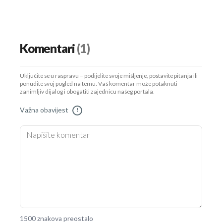
Komentari
(1)
Uključite se u raspravu – podijelite svoje mišljenje, postavite pitanja ili
ponudite svoj pogled na temu. Vaš komentar može potaknuti
zanimljiv dijalog i obogatiti zajednicu našeg portala.
Važna obavijest
!
1500 znakova preostalo