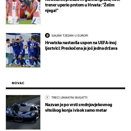
trener uperio prstom u Hrvata: "Želim
njega!"
SJAJAN TJEDAN U EUROPI
Hrvatska nastavila uspon na UEFA-inoj
ljestvici: Preskočena je još jedna država
NOVAC
TREĆI UNIKATNI BUGATTI
Nazvan je po vrsti srednjovjekovnog
viteškog konja i visok samo metar