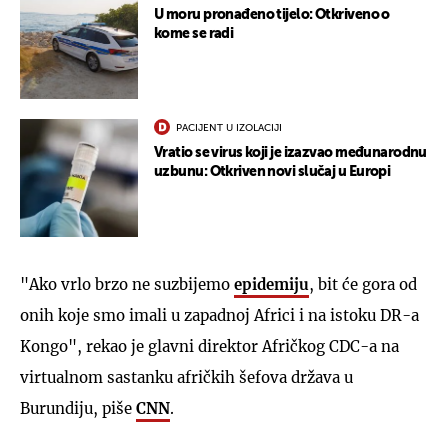
U moru pronađeno tijelo: Otkriveno o
kome se radi
PACIJENT U IZOLACIJI
Vratio se virus koji je izazvao međunarodnu
uzbunu: Otkriven novi slučaj u Europi
"Ako vrlo brzo ne suzbijemo
epidemiju
, bit će gora od
onih koje smo imali u zapadnoj Africi i na istoku DR-a
Kongo", rekao je glavni direktor Afričkog CDC-a na
virtualnom sastanku afričkih šefova država u
Burundiju, piše
CNN
.