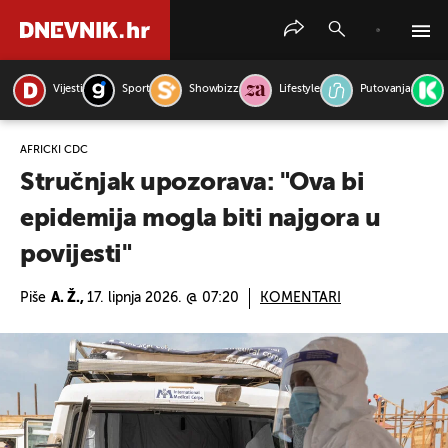
Vijesti
Sport
Showbizz
Lifestyle
Putovanja
PRETRAŽITE VIJESTI
AFRIČKI CDC
Stručnjak upozorava: "Ova bi
epidemija mogla biti najgora u
povijesti"
Piše
A. Ž.,
17. lipnja 2026. @ 07:20
KOMENTARI