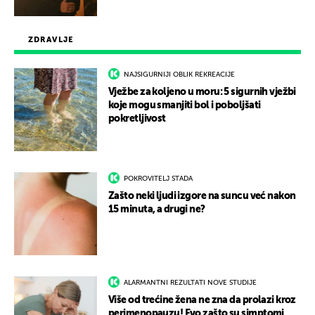
ZDRAVLJE
NAJSIGURNIJI OBLIK REKREACIJE
Vježbe za koljeno u moru: 5 sigurnih vježbi
koje mogu smanjiti bol i poboljšati
pokretljivost
POKROVITELJ STADA
Zašto neki ljudi izgore na suncu već nakon
15 minuta, a drugi ne?
ALARMANTNI REZULTATI NOVE STUDIJE
Više od trećine žena ne zna da prolazi kroz
perimenopauzu! Evo zašto su simptomi