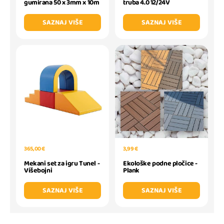
gumirana 50 x 3mm x 10m
truba 4.0 12/24V
SAZNAJ VIŠE
SAZNAJ VIŠE
365,00 €
3,99 €
Mekani set za igru Tunel -
Ekološke podne pločice -
Višebojni
Plank
SAZNAJ VIŠE
SAZNAJ VIŠE