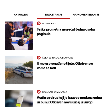
AKTUALNO
NAJČITANIJE
NAJKOMENTIRANIJE
U ZAGORJU
Teška prometna nesreća! Jedna osoba
poginula
ČEKA SE NALAZ OBDUKCIJE
U moru pronađeno tijelo: Otkriveno o
kome se radi
PACIJENT U IZOLACIJI
Vratio se virus koji je izazvao međunarodnu
uzbunu: Otkriven novi slučaj u Europi