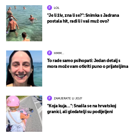
LOL
"Je li živ, zna li se?": Snimka s Jadrana
postala hit, radi li i vaš muž ovo?
HMM…
To rade samo psihopati: Jedan detalj s
mora može vam otkriti puno o prijateljima
ZAMJERATE LI JOJ?
"Koja kuja…": Snašla se na hrvatskoj
granici, ali gledatelji su podijeljeni