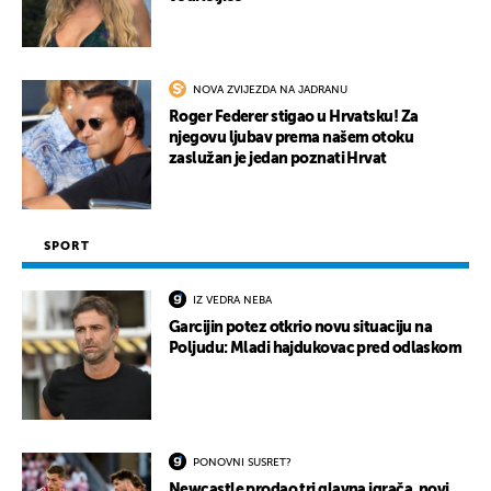
NOVA ZVIJEZDA NA JADRANU
Roger Federer stigao u Hrvatsku! Za
njegovu ljubav prema našem otoku
zaslužan je jedan poznati Hrvat
SPORT
IZ VEDRA NEBA
Garcijin potez otkrio novu situaciju na
Poljudu: Mladi hajdukovac pred odlaskom
PONOVNI SUSRET?
Newcastle prodao tri glavna igrača, novi