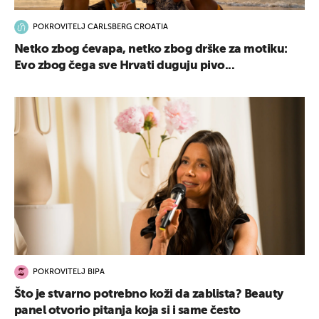
POKROVITELJ CARLSBERG CROATIA
Netko zbog ćevapa, netko zbog drške za motiku:
Evo zbog čega sve Hrvati duguju pivo...
POKROVITELJ BIPA
Što je stvarno potrebno koži da zablista? Beauty
panel otvorio pitanja koja si i same često