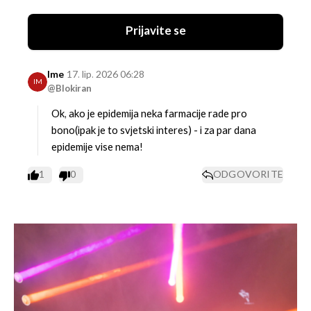
Prijavite se
Ime
17. lip. 2026 06:28
IM
@Blokiran
Ok, ako je epidemija neka farmacije rade pro
bono(ipak je to svjetski interes) - i za par dana
epidemije vise nema!
1
0
ODGOVORITE