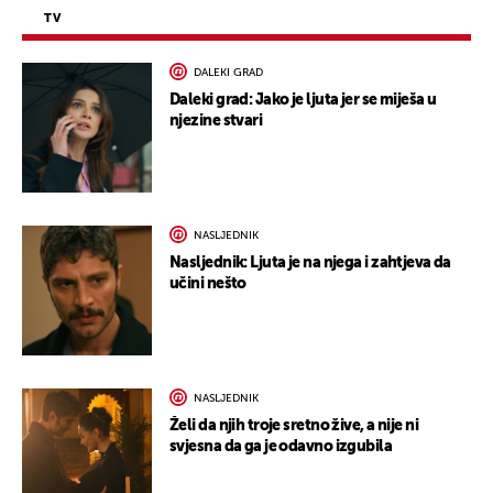
TV
DALEKI GRAD
Daleki grad: Jako je ljuta jer se miješa u
njezine stvari
NASLJEDNIK
Nasljednik: Ljuta je na njega i zahtjeva da
učini nešto
NASLJEDNIK
Želi da njih troje sretno žive, a nije ni
svjesna da ga je odavno izgubila