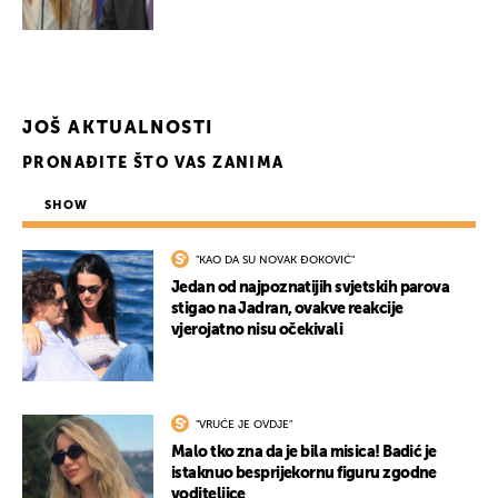
JOŠ AKTUALNOSTI
PRONAĐITE ŠTO VAS ZANIMA
SHOW
"KAO DA SU NOVAK ĐOKOVIĆ"
Jedan od najpoznatijih svjetskih parova
UKLJUČITE NOTIFIKACIJE
stigao na Jadran, ovakve reakcije
vjerojatno nisu očekivali
"VRUĆE JE OVDJE"
Malo tko zna da je bila misica! Badić je
istaknuo besprijekornu figuru zgodne
voditeljice