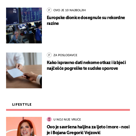
OVO JE 10 NAJBOLJIH
Europske dionice dosegnule su rekordne
razine
ZA POSLODAVCE
Kako ispravno dati nekome otkaz i izbjeći
najčešće pogreške te sudske sporove
LIFESTYLE
U NOJ NIJE VRUĆE
Ovo je savršena haljina za ljeto i more - nosi
je i Bojana Gregorić Vejzović