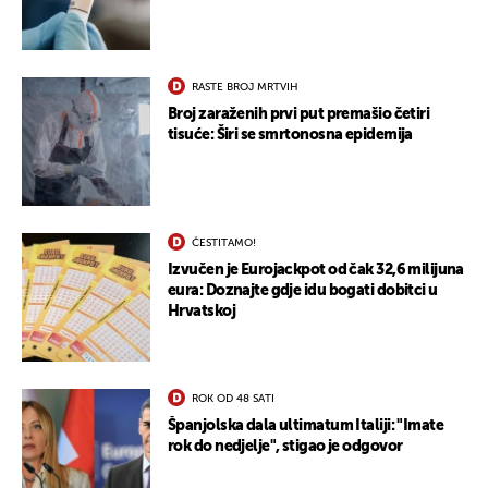
RASTE BROJ MRTVIH
Broj zaraženih prvi put premašio četiri
tisuće: Širi se smrtonosna epidemija
ČESTITAMO!
Izvučen je Eurojackpot od čak 32,6 milijuna
eura: Doznajte gdje idu bogati dobitci u
Hrvatskoj
ROK OD 48 SATI
Španjolska dala ultimatum Italiji: "Imate
rok do nedjelje", stigao je odgovor