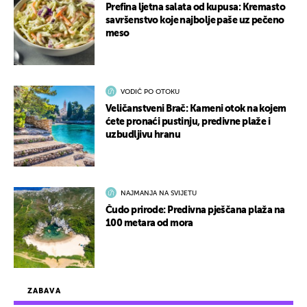
Prefina ljetna salata od kupusa: Kremasto
savršenstvo koje najbolje paše uz pečeno
meso
VODIČ PO OTOKU
Veličanstveni Brač: Kameni otok na kojem
ćete pronaći pustinju, predivne plaže i
uzbudljivu hranu
NAJMANJA NA SVIJETU
Čudo prirode: Predivna pješčana plaža na
100 metara od mora
ZABAVA