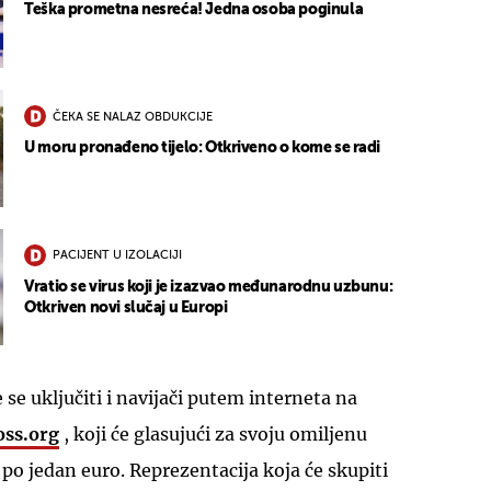
Teška prometna nesreća! Jedna osoba poginula
ČEKA SE NALAZ OBDUKCIJE
U moru pronađeno tijelo: Otkriveno o kome se radi
PACIJENT U IZOLACIJI
Vratio se virus koji je izazvao međunarodnu uzbunu:
Otkriven novi slučaj u Europi
se uključiti i navijači putem interneta na
oss.org
, koji će glasujući za svoju omiljenu
 po jedan euro. Reprezentacija koja će skupiti