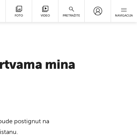
FOTO
VIDEO
PRETRAŽITE
NAVIGACIJA
 žrtvama mina
 bude postignut na
istanu.