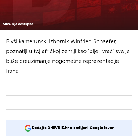
Slika nije dostupna
Bivši kamerunski izbornik Winfried Schaefer,
poznatiji u toj afričkoj zemlji kao 'bijeli vrač' sve je
bliže preuzimanje nogometne reprezentacije
Irana.
Dodajte DNEVNIK.hr u omiljeni Google izvor