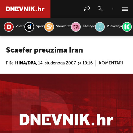
Vijesti
Sport
Showbizz
Lifestyle
Putovanja
PRETRAŽITE VIJESTI
Scaefer preuzima Iran
Piše
HINA/DPA,
14. studenoga 2007. @ 19:16
KOMENTARI