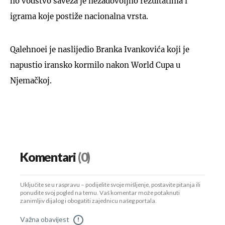
no vodstvo saveza je nezadovoljno rezultatima i
igrama koje postiže nacionalna vrsta.
Qalehnoei je naslijedio Branka Ivankovića koji je
napustio iransko kormilo nakon World Cupa u
Njemačkoj.
Komentari
(0)
Uključite se u raspravu – podijelite svoje mišljenje, postavite pitanja ili
ponudite svoj pogled na temu. Vaš komentar može potaknuti
zanimljiv dijalog i obogatiti zajednicu našeg portala.
Važna obavijest
!