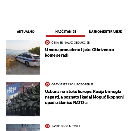
AKTUALNO
NAJČITANIJE
NAJKOMENTIRANIJE
ČEKA SE NALAZ OBDUKCIJE
U moru pronađeno tijelo: Otkriveno o
kome se radi
OBAVJEŠTAJNO UPOZORENJE
Uzbuna na istoku Europe: Rusija bi mogla
napasti, a poznato i kada! Moguć i kopneni
upad u članicu NATO-a
RASTE BROJ MRTVIH