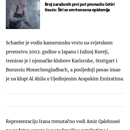
Broj zaraženih prvi put premašio četiri
tisuće: Širi se smrtonosna epidemija
Schaefer je vodio kamerunsku vrstu na svjetskom
prvenstvu 2002. godine u Japanu i Južnoj Koreji,
trenirao je i njemačke klubove Karlsruhe, Stuttgart i
Borussiu Monechengladbach, a posljednji posao imao
je na klupi Al Ahlia u Ujedinjenim Arapskim Emiratima.
Reprezentaciju Irana trenutačno vodi Amir Qalehnoei