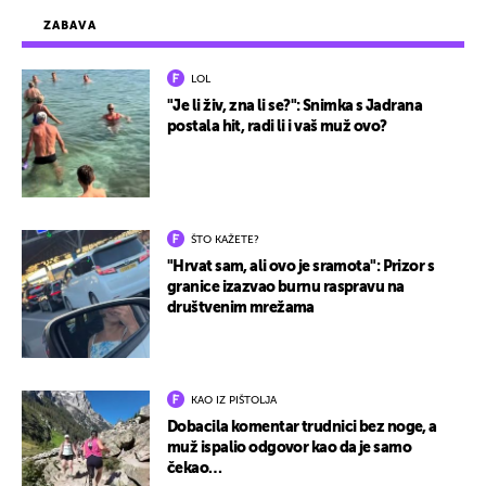
ZABAVA
LOL
"Je li živ, zna li se?": Snimka s Jadrana
postala hit, radi li i vaš muž ovo?
ŠTO KAŽETE?
"Hrvat sam, ali ovo je sramota": Prizor s
granice izazvao burnu raspravu na
društvenim mrežama
KAO IZ PIŠTOLJA
Dobacila komentar trudnici bez noge, a
muž ispalio odgovor kao da je samo
čekao…