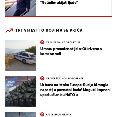
"Ne želim ubijati ljude"
TRI VIJESTI O KOJIMA SE PRIČA
ČEKA SE NALAZ OBDUKCIJE
U moru pronađeno tijelo: Otkriveno o
kome se radi
OBAVJEŠTAJNO UPOZORENJE
Uzbuna na istoku Europe: Rusija bi mogla
napasti, a poznato i kada! Moguć i kopneni
upad u članicu NATO-a
RASTE BROJ MRTVIH