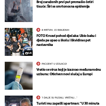
Broj zaraženih prvi put premašio četiri
tisuće: Širi se smrtonosna epidemija
8 MRTVIH, 15 RANJENIH
FOTO Krvavi pohod dječaka: Ubio baku i
djeda pa upao u školu i likvidirao pet
nastavnika
14
PACIJENT U IZOLACIJI
Vratio se virus koji je izazvao međunarodnu
uzbunu: Otkriven novi slučaj u Europi
"I DALJE SU PLESALI, VRIŠTALI..."
Turisti mu zapalili apartman: "U 30 minuta