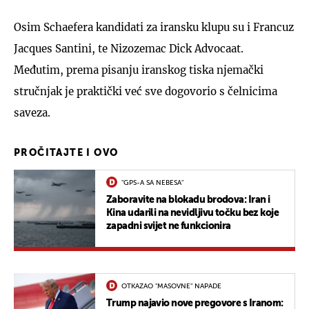
Osim Schaefera kandidati za iransku klupu su i Francuz
Jacques Santini, te Nizozemac Dick Advocaat.
Međutim, prema pisanju iranskog tiska njemački
stručnjak je praktički već sve dogovorio s čelnicima
saveza.
PROČITAJTE I OVO
"GPS-A SA NEBESA"
Zaboravite na blokadu brodova: Iran i
Kina udarili na nevidljivu točku bez koje
zapadni svijet ne funkcionira
OTKAZAO "MASOVNE" NAPADE
Trump najavio nove pregovore s Iranom: