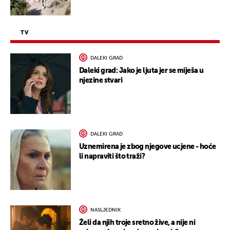
TV
DALEKI GRAD
Daleki grad: Jako je ljuta jer se miješa u
njezine stvari
DALEKI GRAD
Uznemirena je zbog njegove ucjene - hoće
li napraviti što traži?
NASLJEDNIK
Želi da njih troje sretno žive, a nije ni