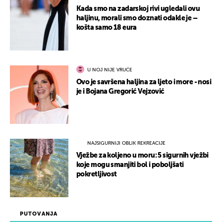
Kada smo na zadarskoj rivi ugledali ovu
haljinu, morali smo doznati odakle je –
košta samo 18 eura
U NOJ NIJE VRUĆE
Ovo je savršena haljina za ljeto i more - nosi
je i Bojana Gregorić Vejzović
NAJSIGURNIJI OBLIK REKREACIJE
Vježbe za koljeno u moru: 5 sigurnih vježbi
koje mogu smanjiti bol i poboljšati
pokretljivost
PUTOVANJA