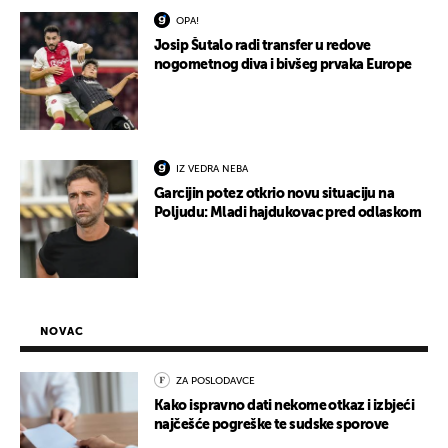
OPA!
Josip Šutalo radi transfer u redove
nogometnog diva i bivšeg prvaka Europe
IZ VEDRA NEBA
Garcijin potez otkrio novu situaciju na
Poljudu: Mladi hajdukovac pred odlaskom
NOVAC
ZA POSLODAVCE
Kako ispravno dati nekome otkaz i izbjeći
najčešće pogreške te sudske sporove