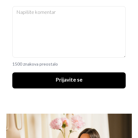
1500 znakova preostalo
Prijavite se