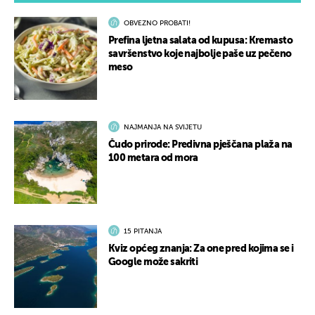
OBVEZNO PROBATI!
Prefina ljetna salata od kupusa: Kremasto
savršenstvo koje najbolje paše uz pečeno
meso
NAJMANJA NA SVIJETU
Čudo prirode: Predivna pješčana plaža na
100 metara od mora
15 PITANJA
Kviz općeg znanja: Za one pred kojima se i
Google može sakriti