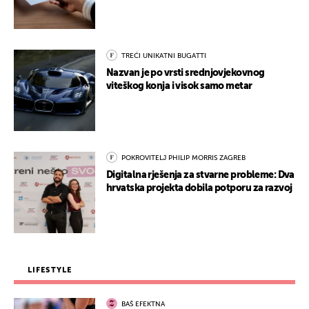
TREĆI UNIKATNI BUGATTI
Nazvan je po vrsti srednjovjekovnog
viteškog konja i visok samo metar
POKROVITELJ PHILIP MORRIS ZAGREB
Digitalna rješenja za stvarne probleme: Dva
hrvatska projekta dobila potporu za razvoj
LIFESTYLE
BAŠ EFEKTNA