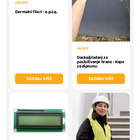
220,00 €
Dermalni fileri - e.p.t.q.
34,00 €
Daska/pladanj za
posluživanje hrane - Kapa
za diplomu
SAZNAJ VIŠE
SAZNAJ VIŠE