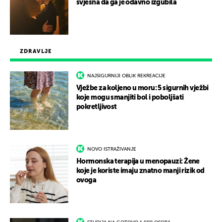
svjesna da ga je odavno izgubila
ZDRAVLJE
NAJSIGURNIJI OBLIK REKREACIJE
Vježbe za koljeno u moru: 5 sigurnih vježbi
koje mogu smanjiti bol i poboljšati
pokretljivost
NOVO ISTRAŽIVANJE
Hormonska terapija u menopauzi: Žene
koje je koriste imaju znatno manji rizik od
ovoga