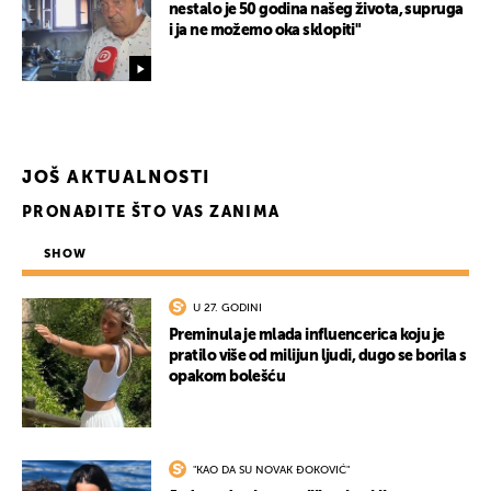
nestalo je 50 godina našeg života, supruga
i ja ne možemo oka sklopiti"
JOŠ AKTUALNOSTI
PRONAĐITE ŠTO VAS ZANIMA
SHOW
U 27. GODINI
Preminula je mlada influencerica koju je
pratilo više od milijun ljudi, dugo se borila s
opakom bolešću
UKLJUČITE NOTIFIKACIJE
"KAO DA SU NOVAK ĐOKOVIĆ"