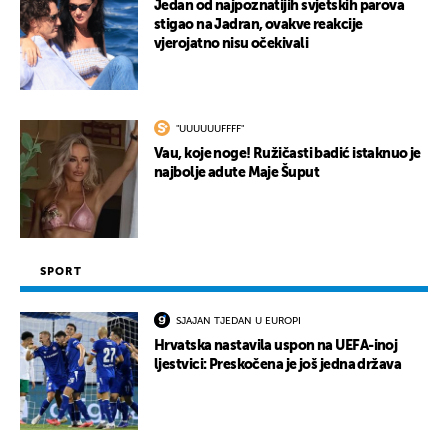
Jedan od najpoznatijih svjetskih parova
stigao na Jadran, ovakve reakcije
vjerojatno nisu očekivali
"UUUUUUFFFF"
Vau, koje noge! Ružičasti badić istaknuo je
najbolje adute Maje Šuput
SPORT
SJAJAN TJEDAN U EUROPI
Hrvatska nastavila uspon na UEFA-inoj
ljestvici: Preskočena je još jedna država