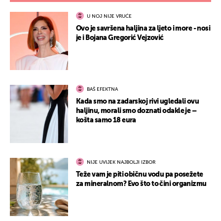
U NOJ NIJE VRUĆE
Ovo je savršena haljina za ljeto i more - nosi
je i Bojana Gregorić Vejzović
BAŠ EFEKTNA
Kada smo na zadarskoj rivi ugledali ovu
haljinu, morali smo doznati odakle je –
košta samo 18 eura
NIJE UVIJEK NAJBOLJI IZBOR
Teže vam je piti običnu vodu pa posežete
za mineralnom? Evo što to čini organizmu