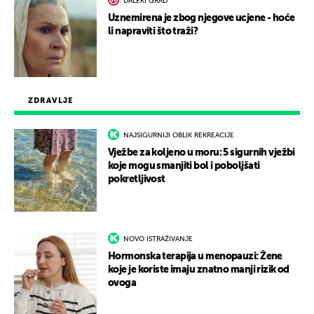
DALEKI GRAD
Uznemirena je zbog njegove ucjene - hoće
li napraviti što traži?
ZDRAVLJE
NAJSIGURNIJI OBLIK REKREACIJE
Vježbe za koljeno u moru: 5 sigurnih vježbi
koje mogu smanjiti bol i poboljšati
pokretljivost
NOVO ISTRAŽIVANJE
Hormonska terapija u menopauzi: Žene
koje je koriste imaju znatno manji rizik od
ovoga