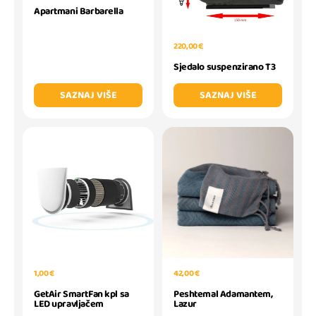
Apartmani Barbarella
220,00 €
Sjedalo suspenzirano T3
SAZNAJ VIŠE
SAZNAJ VIŠE
1,00 €
42,00 €
GetAir SmartFan kpl sa
Peshtemal Adamantem,
LED upravljačem
Lazur