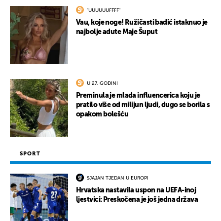
"UUUUUUFFFF"
Vau, koje noge! Ružičasti badić istaknuo je
najbolje adute Maje Šuput
U 27. GODINI
Preminula je mlada influencerica koju je
pratilo više od milijun ljudi, dugo se borila s
opakom bolešću
SPORT
SJAJAN TJEDAN U EUROPI
Hrvatska nastavila uspon na UEFA-inoj
ljestvici: Preskočena je još jedna država