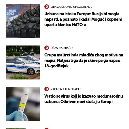
OBAVJEŠTAJNO UPOZORENJE
Uzbuna na istoku Europe: Rusija bi mogla
napasti, a poznato i kada! Moguć i kopneni
upad u članicu NATO-a
UŽAS NA BRAČU
Grupa maltretirala mladića zbog motiva na
majici: Natjerali ga da je skine pa ga napao
18-godišnjak
PACIJENT U IZOLACIJI
Vratio se virus koji je izazvao međunarodnu
uzbunu: Otkriven novi slučaj u Europi