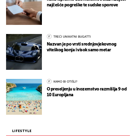
najčešće pogreške te sudske sporove
TREĆI UNIKATNI BUGATTI
Nazvan je po vrsti srednjovjekovnog
viteškog konja i visok samo metar
KAMO BI OTIŠLI?
O preseljenju u inozemstvo razmišlja 9 od
10 Europljana
LIFESTYLE