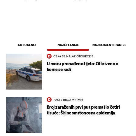
AKTUALNO
NAJČITANIJE
NAJKOMENTIRANIJE
ČEKA SE NALAZ OBDUKCIJE
U moru pronađeno tijelo: Otkriveno o
kome se radi
RASTE BROJ MRTVIH
Broj zaraženih prvi put premašio četiri
tisuće: Širi se smrtonosna epidemija