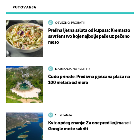
PUTOVANJA
OBVEZNO PROBATI!
Prefina ljetna salata od kupusa: Kremasto
savršenstvo koje najbolje paše uz pečeno
meso
NAJMANJA NA SVIJETU
Čudo prirode: Predivna pješčana plaža na
100 metara od mora
15 PITANJA
Kviz općeg znanja: Za one pred kojima se i
Google može sakriti