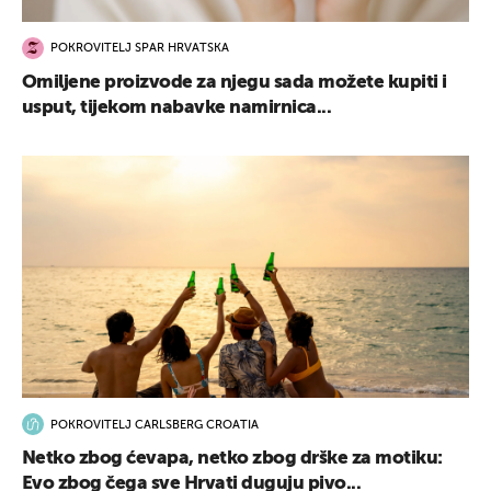
POKROVITELJ SPAR HRVATSKA
Omiljene proizvode za njegu sada možete kupiti i
usput, tijekom nabavke namirnica...
POKROVITELJ CARLSBERG CROATIA
Netko zbog ćevapa, netko zbog drške za motiku:
Evo zbog čega sve Hrvati duguju pivo...