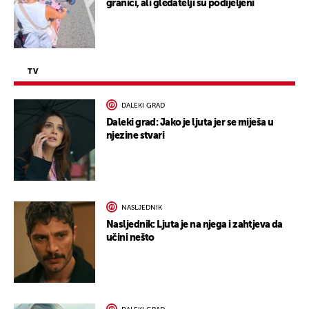
granici, ali gledatelji su podijeljeni
TV
DALEKI GRAD
Daleki grad: Jako je ljuta jer se miješa u
njezine stvari
NASLJEDNIK
Nasljednik: Ljuta je na njega i zahtjeva da
učini nešto