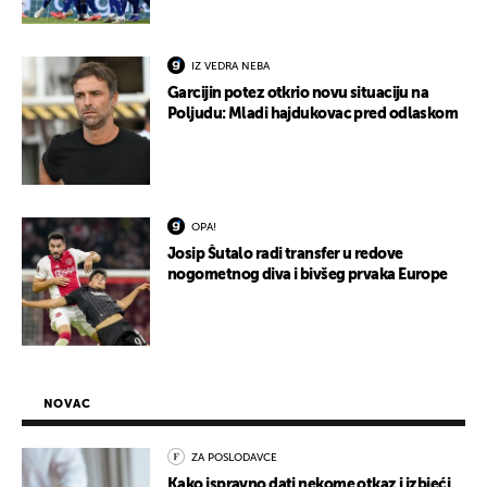
IZ VEDRA NEBA
Garcijin potez otkrio novu situaciju na
Poljudu: Mladi hajdukovac pred odlaskom
OPA!
Josip Šutalo radi transfer u redove
nogometnog diva i bivšeg prvaka Europe
NOVAC
ZA POSLODAVCE
Kako ispravno dati nekome otkaz i izbjeći