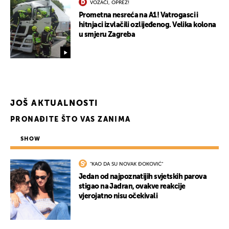
VOZAČI, OPREZ!
Prometna nesreća na A1! Vatrogasci i
hitnjaci izvlačili ozlijeđenog. Velika kolona
u smjeru Zagreba
JOŠ AKTUALNOSTI
PRONAĐITE ŠTO VAS ZANIMA
SHOW
UKLJUČITE NOTIFIKACIJE
"KAO DA SU NOVAK ĐOKOVIĆ"
Jedan od najpoznatijih svjetskih parova
stigao na Jadran, ovakve reakcije
vjerojatno nisu očekivali