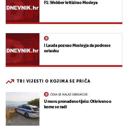
F1: Webber kritizirao Mosleya
I Lauda pozvao Mosleyja da podnese
ostavku
TRI VIJESTI O KOJIMA SE PRIČA
ČEKA SE NALAZ OBDUKCIJE
U moru pronađeno tijelo: Otkriveno o
kome se radi