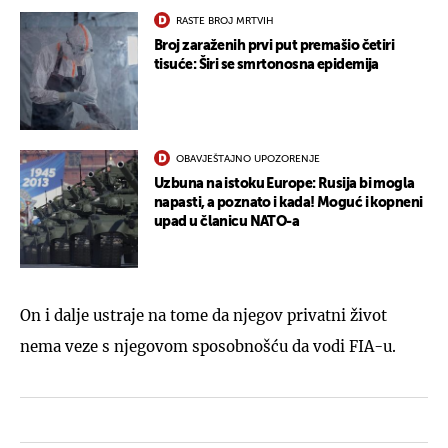
RASTE BROJ MRTVIH
Broj zaraženih prvi put premašio četiri
tisuće: Širi se smrtonosna epidemija
OBAVJEŠTAJNO UPOZORENJE
Uzbuna na istoku Europe: Rusija bi mogla
napasti, a poznato i kada! Moguć i kopneni
upad u članicu NATO-a
On i dalje ustraje na tome da njegov privatni život
nema veze s njegovom sposobnošću da vodi FIA-u.