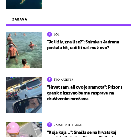
ZABAVA
LOL
"Je li živ, zna li se?": Snimka s Jadrana
postala hit, radi li i vaš muž ovo?
ŠTO KAŽETE?
"Hrvat sam, ali ovo je sramota": Prizor s
granice izazvao burnu raspravu na
društvenim mrežama
ZAMJERATE LI JOJ?
"Koja kuja…": Snašla se na hrvatskoj