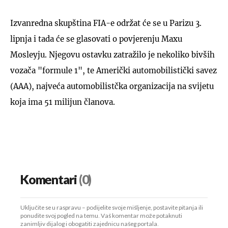
Izvanredna skupština FIA-e održat će se u Parizu 3.
lipnja i tada će se glasovati o povjerenju Maxu
Mosleyju. Njegovu ostavku zatražilo je nekoliko bivših
vozača "formule 1", te Američki automobilistički savez
(AAA), najveća automobilistčka organizacija na svijetu
koja ima 51 milijun članova.
Komentari
(0)
Uključite se u raspravu – podijelite svoje mišljenje, postavite pitanja ili
ponudite svoj pogled na temu. Vaš komentar može potaknuti
zanimljiv dijalog i obogatiti zajednicu našeg portala.