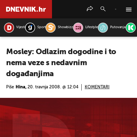
Vijesti
Sport
Showbizz
Lifestyle
Putovanja
PRETRAŽITE VIJESTI
Mosley: Odlazim dogodine i to
nema veze s nedavnim
događanjima
Piše
Hina,
20. travnja 2008. @ 12:04
KOMENTARI