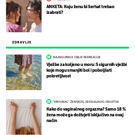
ANKETA: Koju ženu bi Serhat trebao
izabrati?
ZDRAVLJE
NAJSIGURNIJI OBLIK REKREACIJE
Vježbe za koljeno u moru: 5 sigurnih vježbi
koje mogu smanjiti bol i poboljšati
pokretljivost
"VRHUNAC" ŽENSKOG SEKSUALNOG ISKUSTVA
Kako do vaginalnog orgazma? Samo 18 %
žena može ga doživjeti isključivo na ovaj
način