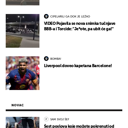
CIPELARILI GA DOK JE LEŽAO
VIDEO Pojavila se nova snimka tučnjave
BBB-a i Torcide: "Je*ote, pa ubit će ga!"
BOMBA!
Liverpool doveo kapetana Barcelone!
NOVAC
SAM SVOJ ŠEF
Šest poslova koje možete pokrenuti od