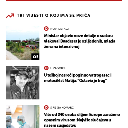
TRI VIJESTI O KOJIMA SE PRIČA
NOVI DETALJI
Ministar objavio nove detalje o sudaru
vlakova! Dvadeset je ozlijeđenih, mlađa
žena na intenzivnoj
9
U ZAGORJU
U teškoj nesreći poginuo vatrogasac i
motociklst Matija: "Ostavio je trag"
ŠIRE GA KOMARCI
Više od 240 osoba diljem Europe zaraženo
opasnim virusom: Najviše slučajeva u
našem susjedstvu