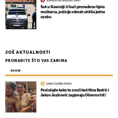
SUMNJA NA NASILNU SMRT
Šok u Slavoniji: U kući pronađeno tijelo
muškarca, policija odmah uhitila jednu
osobu
UKLJUČITE NOTIFIKACIJE
JOŠ AKTUALNOSTI
PRONAĐITE ŠTO VAS ZANIMA
SHOW
SAMO DOBRA PISMA
Poslušajte kako to zvuči kad Nina Badrić i
Jakov Jozinović zapjevaju Oliverov hit!