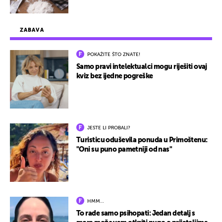
ZABAVA
POKAŽITE ŠTO ZNATE!
Samo pravi intelektualci mogu riješiti ovaj
kviz bez ijedne pogreške
JESTE LI PROBALI?
Turisticu oduševila ponuda u Primoštenu:
"Oni su puno pametniji od nas"
HMM…
To rade samo psihopati: Jedan detalj s