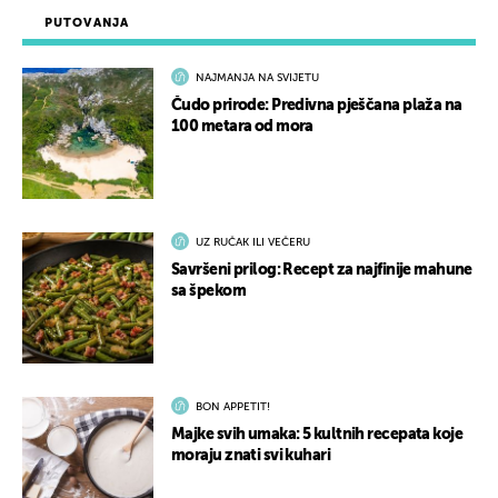
PUTOVANJA
NAJMANJA NA SVIJETU
Čudo prirode: Predivna pješčana plaža na
100 metara od mora
UZ RUČAK ILI VEČERU
Savršeni prilog: Recept za najfinije mahune
sa špekom
BON APPETIT!
Majke svih umaka: 5 kultnih recepata koje
moraju znati svi kuhari