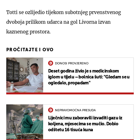
Totti se ozlijedio tijekom subotnjeg prvenstvenog
dvoboja prilikom udarca na gol Livorna izvan
kaznenog prostora.
PROČITAJTE I OVO
DONOSI PROVJERENO
Deset godina živio je s medicinskom
iglom u tijelu – bolnica šuti: "Gledam se u
ogledalo, propadam"
NEPRAVOMOĆNA PRESUDA
Liječnici mu zaboravili izvaditi gazu iz
koljena, mjesecima se mučio. Dobio
odštetu 16 tisuća kuna