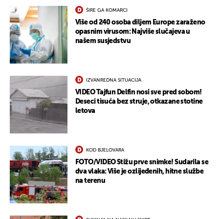
ŠIRE GA KOMARCI
Više od 240 osoba diljem Europe zaraženo
opasnim virusom: Najviše slučajeva u
našem susjedstvu
IZVANREDNA SITUACIJA
VIDEO Tajfun Delfin nosi sve pred sobom!
Deseci tisuća bez struje, otkazane stotine
letova
KOD BJELOVARA
FOTO/VIDEO Stižu prve snimke! Sudarila se
dva vlaka: Više je ozlijeđenih, hitne službe
na terenu