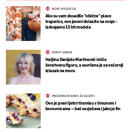
NOVE KOLEKCIJE
Ako su vam dosadile “obične” plave
traperice, ove jeseni dolazite na svoje -
izdvajamo 15 hit modela
POPUT SIRENE
Haljina Danijele Martinović ističe
ženstvenu figuru, a savršena je za večernji
izlazak na moru
PREJEDNOSTAVNO ZA SLOŽITI
Ovo je pravi ljetni tiramisu s limunom i
borovnicama – baš osvježava i jako je fin