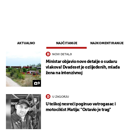
AKTUALNO
NAJČITANIJE
NAJKOMENTIRANIJE
NOVI DETALJI
Ministar objavio nove detalje o sudaru
vlakova! Dvadeset je ozlijeđenih, mlađa
žena na intenzivnoj
9
U ZAGORJU
U teškoj nesreći poginuo vatrogasac i
motociklst Matija: "Ostavio je trag"