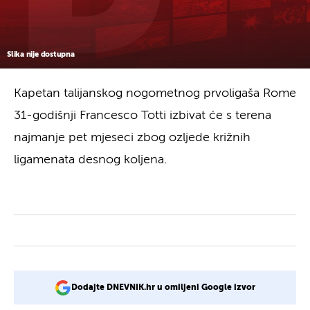
Slika nije dostupna
Kapetan talijanskog nogometnog prvoligaša Rome
31-godišnji Francesco Totti izbivat će s terena
najmanje pet mjeseci zbog ozljede križnih
ligamenata desnog koljena.
Dodajte DNEVNIK.hr u omiljeni Google izvor