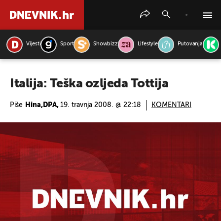
Vijesti
Sport
Showbizz
Lifestyle
Putovanja
PRETRAŽITE VIJESTI
Italija: Teška ozljeda Tottija
Piše
Hina,DPA,
19. travnja 2008. @ 22:18
KOMENTARI