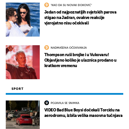
"KAO DA SU NOVAK ĐOKOVIĆ"
Jedan od najpoznatijih svjetskih parova
stigao na Jadran, ovakve reakcije
vjerojatno nisu očekivali
NADMAŠENA OČEKIVANJA
Thompson ruši brojke i u Vukovaru!
Objavljeno koliko je ulaznica prodano u
kratkom vremenu
SPORT
POJAVILA SE SNIMKA
VIDEO Bad Blue Boysi dočekali Torcidu na
aerodromu, izbila velika masovna tučnjava