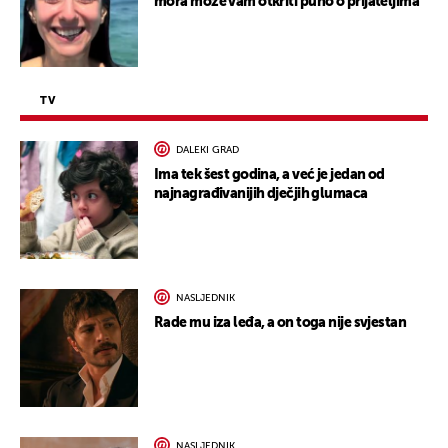
mora može vam otkriti puno o prijateljima
TV
DALEKI GRAD
Ima tek šest godina, a već je jedan od
najnagrađivanijih dječjih glumaca
NASLJEDNIK
Rade mu iza leđa, a on toga nije svjestan
NASLJEDNIK