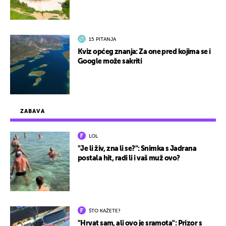
15 PITANJA
Kviz općeg znanja: Za one pred kojima se i
Google može sakriti
ZABAVA
LOL
"Je li živ, zna li se?": Snimka s Jadrana
postala hit, radi li i vaš muž ovo?
ŠTO KAŽETE?
"Hrvat sam, ali ovo je sramota": Prizor s