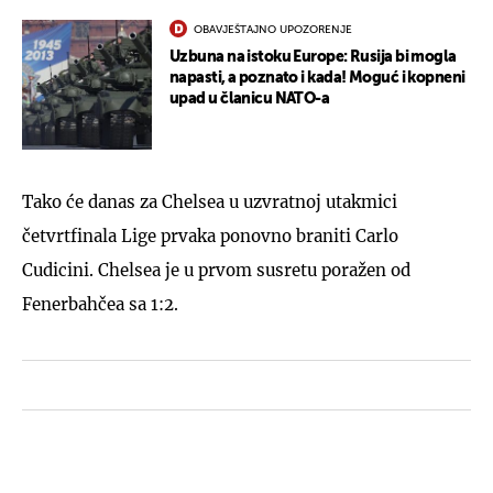
OBAVJEŠTAJNO UPOZORENJE
Uzbuna na istoku Europe: Rusija bi mogla
napasti, a poznato i kada! Moguć i kopneni
upad u članicu NATO-a
Tako će danas za Chelsea u uzvratnoj utakmici
četvrtfinala Lige prvaka ponovno braniti Carlo
Cudicini. Chelsea je u prvom susretu poražen od
Fenerbahčea sa 1:2.