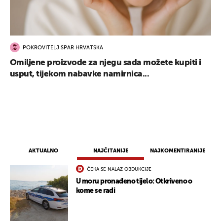
POKROVITELJ SPAR HRVATSKA
Omiljene proizvode za njegu sada možete kupiti i
usput, tijekom nabavke namirnica...
AKTUALNO
NAJČITANIJE
NAJKOMENTIRANIJE
ČEKA SE NALAZ OBDUKCIJE
U moru pronađeno tijelo: Otkriveno o
kome se radi