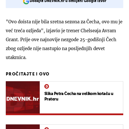
Dodajte DNEVNIK.hr u omiljeni Google izvor
"Ovo doista nije bila sretna sezona za Čecha, ovo mu je
već treća ozljeda", izjavio je trener Chelseaja Avram
Grant. Prije ove najnovije nezgode 25-godišnji Čech
zbog ozljede nije nastupio na posljednjih devet
utakmica.
PROČITAJTE I OVO
Slika Petra Čecha na velikom kotaču u
Prateru