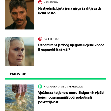
NASLJEDNIK
Nasljednik: Ljuta je na njega i zahtjeva da
učini nešto
DALEKI GRAD
Uznemirena je zbog njegove ucjene - hoće
li napraviti što traži?
ZDRAVLJE
NAJSIGURNIJI OBLIK REKREACIJE
Vježbe za koljeno u moru: 5 sigurnih vježbi
koje mogu smanjiti bol i poboljšati
pokretljivost