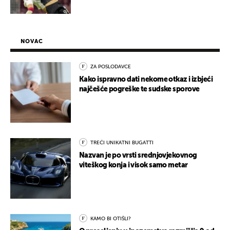
NOVAC
ZA POSLODAVCE
Kako ispravno dati nekome otkaz i izbjeći
najčešće pogreške te sudske sporove
TREĆI UNIKATNI BUGATTI
Nazvan je po vrsti srednjovjekovnog
viteškog konja i visok samo metar
KAMO BI OTIŠLI?