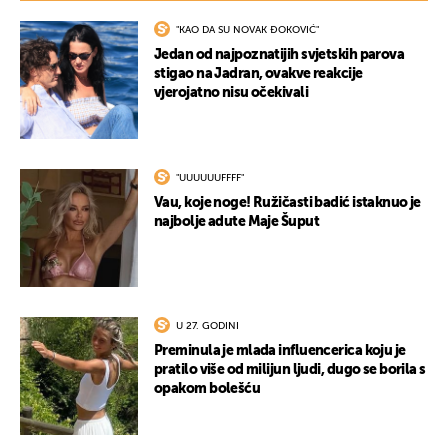
"KAO DA SU NOVAK ĐOKOVIĆ"
Jedan od najpoznatijih svjetskih parova
stigao na Jadran, ovakve reakcije
vjerojatno nisu očekivali
"UUUUUUFFFF"
UKLJUČITE NOTIFIKACIJE
Vau, koje noge! Ružičasti badić istaknuo je
najbolje adute Maje Šuput
U 27. GODINI
Preminula je mlada influencerica koju je
pratilo više od milijun ljudi, dugo se borila s
opakom bolešću