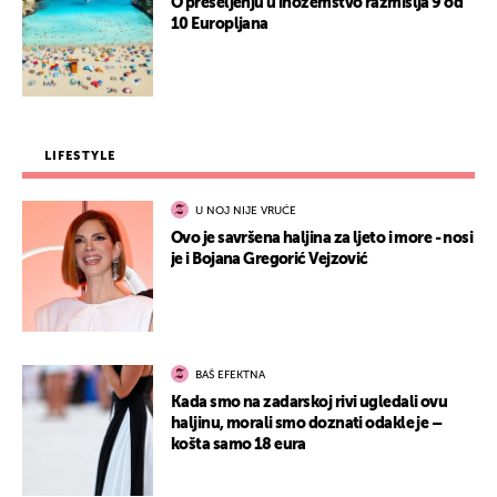
O preseljenju u inozemstvo razmišlja 9 od
10 Europljana
LIFESTYLE
U NOJ NIJE VRUĆE
Ovo je savršena haljina za ljeto i more - nosi
je i Bojana Gregorić Vejzović
BAŠ EFEKTNA
Kada smo na zadarskoj rivi ugledali ovu
haljinu, morali smo doznati odakle je –
košta samo 18 eura