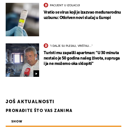
PACIJENT U IZOLACIJI
Vratio se virus koji je izazvao međunarodnu
uzbunu: Otkriven novi slučaj u Europi
"I DALJE SU PLESALI, VRIŠTALI..."
Turisti mu zapalili apartman: "U 30 minuta
nestalo je 50 godina našeg života, supruga
i ja ne možemo oka sklopiti"
JOŠ AKTUALNOSTI
PRONAĐITE ŠTO VAS ZANIMA
SHOW