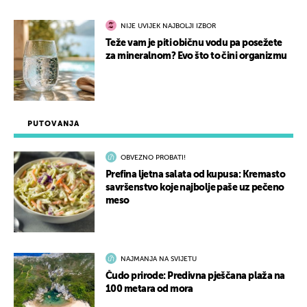
NIJE UVIJEK NAJBOLJI IZBOR
Teže vam je piti običnu vodu pa posežete
za mineralnom? Evo što to čini organizmu
PUTOVANJA
OBVEZNO PROBATI!
Prefina ljetna salata od kupusa: Kremasto
savršenstvo koje najbolje paše uz pečeno
meso
NAJMANJA NA SVIJETU
Čudo prirode: Predivna pješčana plaža na
100 metara od mora