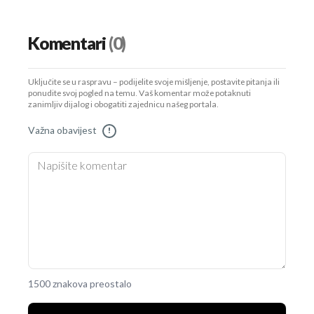
Komentari
(0)
Uključite se u raspravu – podijelite svoje mišljenje, postavite pitanja ili
ponudite svoj pogled na temu. Vaš komentar može potaknuti
zanimljiv dijalog i obogatiti zajednicu našeg portala.
Važna obavijest
!
1500 znakova preostalo