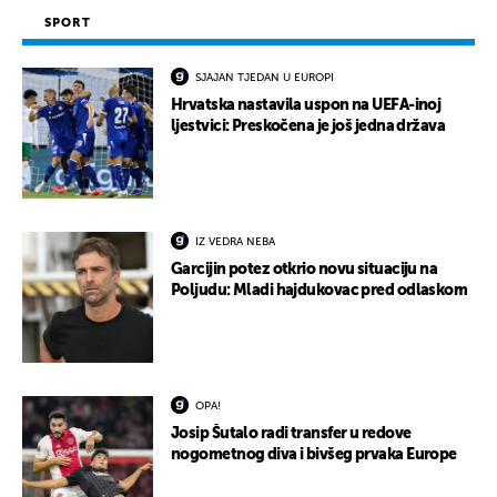
SPORT
SJAJAN TJEDAN U EUROPI
Hrvatska nastavila uspon na UEFA-inoj
ljestvici: Preskočena je još jedna država
IZ VEDRA NEBA
Garcijin potez otkrio novu situaciju na
Poljudu: Mladi hajdukovac pred odlaskom
OPA!
Josip Šutalo radi transfer u redove
nogometnog diva i bivšeg prvaka Europe