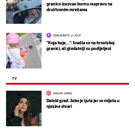
granice izazvao burnu raspravu na
društvenim mrežama
ZAMJERATE LI JOJ?
"Koja kuja…": Snašla se na hrvatskoj
granici, ali gledatelji su podijeljeni
TV
DALEKI GRAD
Daleki grad: Jako je ljuta jer se miješa u
njezine stvari