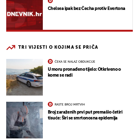
Chelsea ipak bez Čecha protiv Evertona
TRI VIJESTI O KOJIMA SE PRIČA
ČEKA SE NALAZ OBDUKCIJE
U moru pronađeno tijelo: Otkriveno o
kome se radi
RASTE BROJ MRTVIH
Broj zaraženih prvi put premašio četiri
tisuće: Širi se smrtonosna epidemija