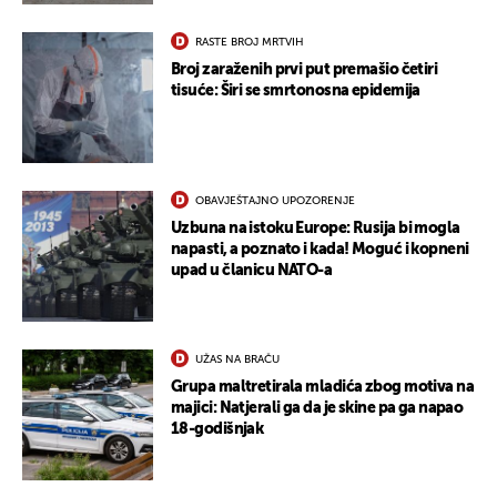
RASTE BROJ MRTVIH
Broj zaraženih prvi put premašio četiri
tisuće: Širi se smrtonosna epidemija
OBAVJEŠTAJNO UPOZORENJE
Uzbuna na istoku Europe: Rusija bi mogla
napasti, a poznato i kada! Moguć i kopneni
upad u članicu NATO-a
UŽAS NA BRAČU
Grupa maltretirala mladića zbog motiva na
majici: Natjerali ga da je skine pa ga napao
18-godišnjak