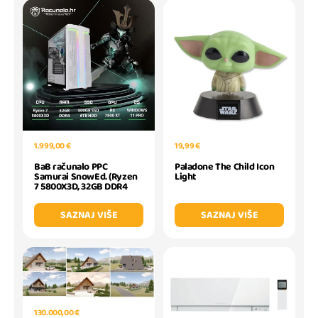
1.999,00 €
19,99 €
BaB računalo PPC
Paladone The Child Icon
Samurai SnowEd. (Ryzen
Light
7 5800X3D, 32GB DDR4
SAZNAJ VIŠE
SAZNAJ VIŠE
130.000,00 €