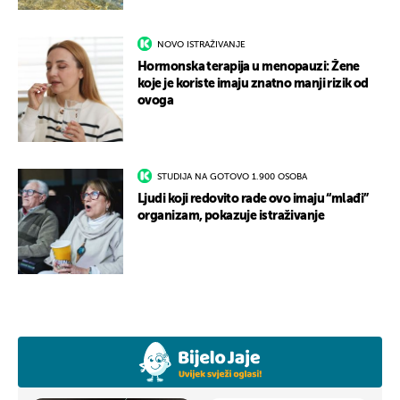
NOVO ISTRAŽIVANJE
Hormonska terapija u menopauzi: Žene
koje je koriste imaju znatno manji rizik od
ovoga
STUDIJA NA GOTOVO 1.900 OSOBA
Ljudi koji redovito rade ovo imaju “mlađi”
organizam, pokazuje istraživanje