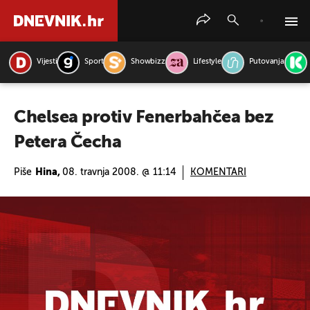
Vijesti
Sport
Showbizz
Lifestyle
Putovanja
PRETRAŽITE VIJESTI
Chelsea protiv Fenerbahčea bez
Petera Čecha
Piše
Hina,
08. travnja 2008. @ 11:14
KOMENTARI