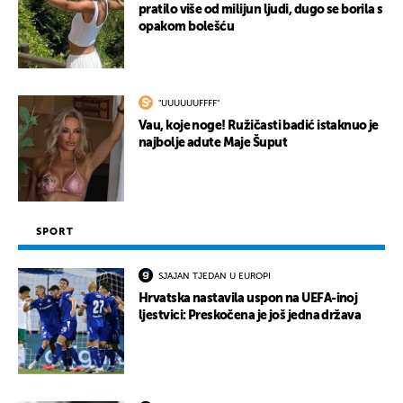
pratilo više od milijun ljudi, dugo se borila s
opakom bolešću
"UUUUUUFFFF"
Vau, koje noge! Ružičasti badić istaknuo je
najbolje adute Maje Šuput
SPORT
SJAJAN TJEDAN U EUROPI
Hrvatska nastavila uspon na UEFA-inoj
ljestvici: Preskočena je još jedna država