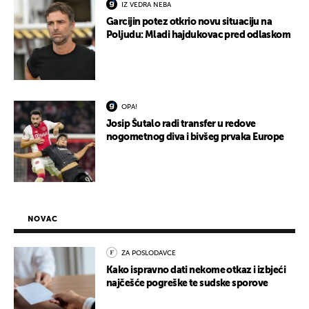
IZ VEDRA NEBA
Garcijin potez otkrio novu situaciju na
Poljudu: Mladi hajdukovac pred odlaskom
OPA!
Josip Šutalo radi transfer u redove
nogometnog diva i bivšeg prvaka Europe
NOVAC
ZA POSLODAVCE
Kako ispravno dati nekome otkaz i izbjeći
najčešće pogreške te sudske sporove