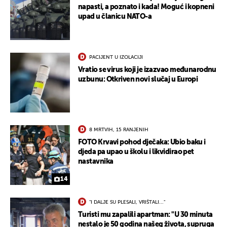
napasti, a poznato i kada! Moguć i kopneni
upad u članicu NATO-a
PACIJENT U IZOLACIJI
Vratio se virus koji je izazvao međunarodnu
uzbunu: Otkriven novi slučaj u Europi
8 MRTVIH, 15 RANJENIH
FOTO Krvavi pohod dječaka: Ubio baku i
djeda pa upao u školu i likvidirao pet
nastavnika
14
"I DALJE SU PLESALI, VRIŠTALI..."
Turisti mu zapalili apartman: "U 30 minuta
nestalo je 50 godina našeg života, supruga