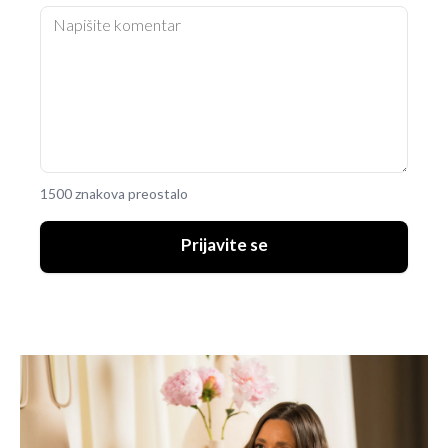
1500 znakova preostalo
Prijavite se