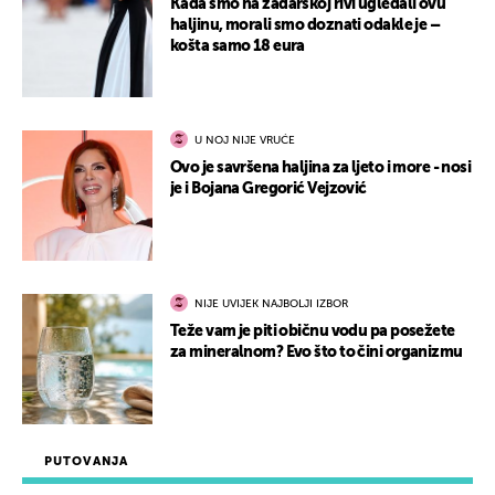
Kada smo na zadarskoj rivi ugledali ovu
haljinu, morali smo doznati odakle je –
košta samo 18 eura
U NOJ NIJE VRUĆE
Ovo je savršena haljina za ljeto i more - nosi
je i Bojana Gregorić Vejzović
NIJE UVIJEK NAJBOLJI IZBOR
Teže vam je piti običnu vodu pa posežete
za mineralnom? Evo što to čini organizmu
PUTOVANJA