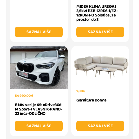
MIDEA KLIMA UREĐAJ
3,5kW EZB-12RD6-I/EZ-
12RD6H-O Solstice, za
prostor do 3
SAZNAJ VIŠE
SAZNAJ VIŠE
1,00 €
54.990,00 €
Garnitura Donna
BMW serije X5: xDrive30d
M Sport-1 VLASNIK-PANO-
22 inča-ODLIČNO
SAZNAJ VIŠE
SAZNAJ VIŠE