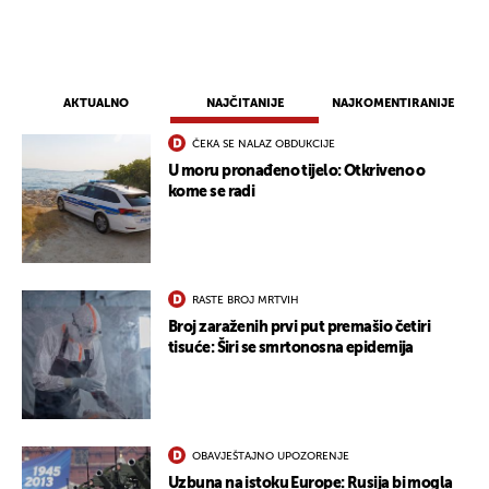
AKTUALNO
NAJČITANIJE
NAJKOMENTIRANIJE
ČEKA SE NALAZ OBDUKCIJE
U moru pronađeno tijelo: Otkriveno o
kome se radi
RASTE BROJ MRTVIH
Broj zaraženih prvi put premašio četiri
tisuće: Širi se smrtonosna epidemija
OBAVJEŠTAJNO UPOZORENJE
Uzbuna na istoku Europe: Rusija bi mogla