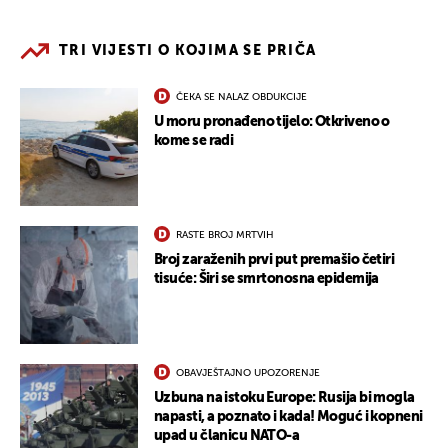
TRI VIJESTI O KOJIMA SE PRIČA
ČEKA SE NALAZ OBDUKCIJE
U moru pronađeno tijelo: Otkriveno o
kome se radi
RASTE BROJ MRTVIH
Broj zaraženih prvi put premašio četiri
tisuće: Širi se smrtonosna epidemija
OBAVJEŠTAJNO UPOZORENJE
Uzbuna na istoku Europe: Rusija bi mogla
napasti, a poznato i kada! Moguć i kopneni
upad u članicu NATO-a