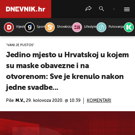
Vijesti
Sport
Showbizz
Lifestyle
Putovanja
PRETRAŽITE VIJESTI
"VANI JE PUSTOŠ"
Jedino mjesto u Hrvatskoj u kojem
su maske obavezne i na
otvorenom: Sve je krenulo nakon
jedne svadbe...
Piše
M.V.,
29. kolovoza 2020. @ 10:39
KOMENTARI