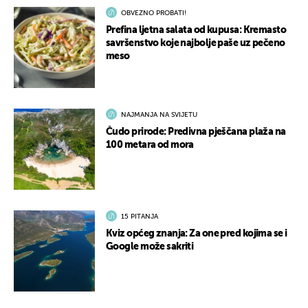
OBVEZNO PROBATI!
Prefina ljetna salata od kupusa: Kremasto
savršenstvo koje najbolje paše uz pečeno
meso
NAJMANJA NA SVIJETU
Čudo prirode: Predivna pješčana plaža na
100 metara od mora
15 PITANJA
Kviz općeg znanja: Za one pred kojima se i
Google može sakriti