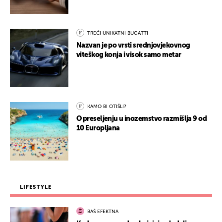
TREĆI UNIKATNI BUGATTI
Nazvan je po vrsti srednjovjekovnog
viteškog konja i visok samo metar
KAMO BI OTIŠLI?
O preseljenju u inozemstvo razmišlja 9 od
10 Europljana
LIFESTYLE
BAŠ EFEKTNA