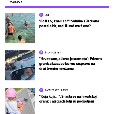
ZABAVA
LOL
"Je li živ, zna li se?": Snimka s Jadrana
postala hit, radi li i vaš muž ovo?
ŠTO KAŽETE?
"Hrvat sam, ali ovo je sramota": Prizor s
granice izazvao burnu raspravu na
društvenim mrežama
ZAMJERATE LI JOJ?
"Koja kuja…": Snašla se na hrvatskoj
granici, ali gledatelji su podijeljeni