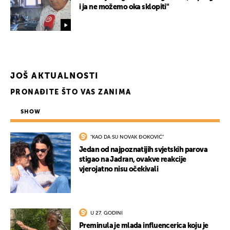
i ja ne možemo oka sklopiti"
UKLJUČITE NOTIFIKACIJE
JOŠ AKTUALNOSTI
PRONAĐITE ŠTO VAS ZANIMA
SHOW
"KAO DA SU NOVAK ĐOKOVIĆ"
Jedan od najpoznatijih svjetskih parova
stigao na Jadran, ovakve reakcije
vjerojatno nisu očekivali
U 27. GODINI
Preminula je mlada influencerica koju je