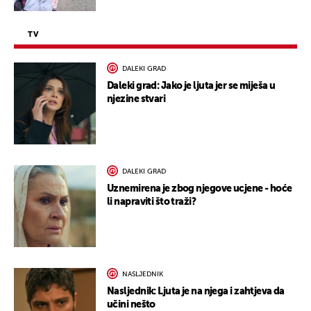
TV
DALEKI GRAD
Daleki grad: Jako je ljuta jer se miješa u
njezine stvari
DALEKI GRAD
Uznemirena je zbog njegove ucjene - hoće
li napraviti što traži?
NASLJEDNIK
Nasljednik: Ljuta je na njega i zahtjeva da
učini nešto