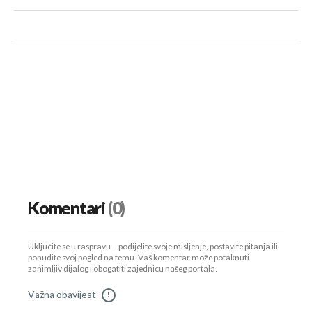
Komentari
(0)
Uključite se u raspravu – podijelite svoje mišljenje, postavite pitanja ili
ponudite svoj pogled na temu. Vaš komentar može potaknuti
zanimljiv dijalog i obogatiti zajednicu našeg portala.
Važna obavijest
!