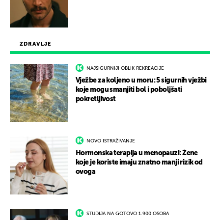
ZDRAVLJE
NAJSIGURNIJI OBLIK REKREACIJE
Vježbe za koljeno u moru: 5 sigurnih vježbi
koje mogu smanjiti bol i poboljšati
pokretljivost
NOVO ISTRAŽIVANJE
Hormonska terapija u menopauzi: Žene
koje je koriste imaju znatno manji rizik od
ovoga
STUDIJA NA GOTOVO 1.900 OSOBA