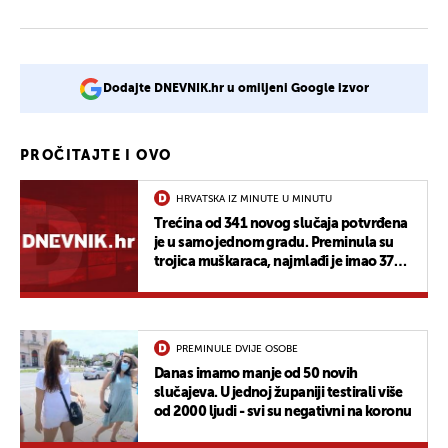
Dodajte DNEVNIK.hr u omiljeni Google izvor
PROČITAJTE I OVO
HRVATSKA IZ MINUTE U MINUTU
Trećina od 341 novog slučaja potvrđena
je u samo jednom gradu. Preminula su
trojica muškaraca, najmlađi je imao 37
godina
PREMINULE DVIJE OSOBE
Danas imamo manje od 50 novih
slučajeva. U jednoj županiji testirali više
od 2000 ljudi - svi su negativni na koronu