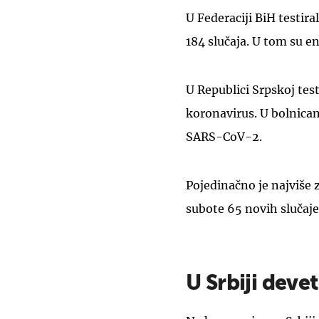
U Federaciji BiH testira
184 slučaja. U tom su en
U Republici Srpskoj test
koronavirus. U bolnica
SARS-CoV-2.
Pojedinačno je najviše 
subote 65 novih slučaje
U Srbiji deve