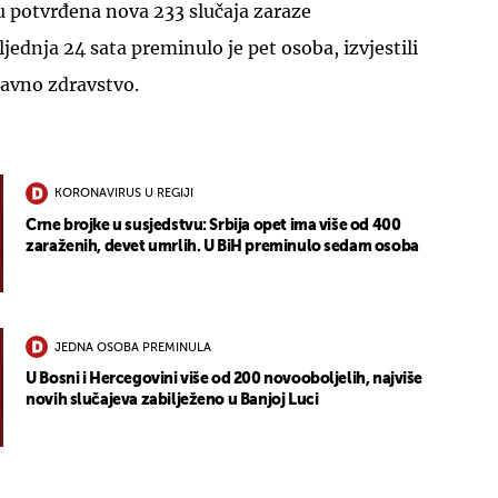
u potvrđena nova 233 slučaja zaraze
jednja 24 sata preminulo je pet osoba, izvjestili
 javno zdravstvo.
KORONAVIRUS U REGIJI
Crne brojke u susjedstvu: Srbija opet ima više od 400
zaraženih, devet umrlih. U BiH preminulo sedam osoba
JEDNA OSOBA PREMINULA
U Bosni i Hercegovini više od 200 novooboljelih, najviše
novih slučajeva zabilježeno u Banjoj Luci