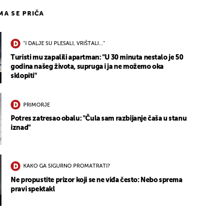
IMA SE PRIČA
"I DALJE SU PLESALI, VRIŠTALI..."
Turisti mu zapalili apartman: "U 30 minuta nestalo je 50
godina našeg života, supruga i ja ne možemo oka
sklopiti"
PRIMORJE
Potres zatresao obalu: "Čula sam razbijanje čaša u stanu
iznad"
KAKO GA SIGURNO PROMATRATI?
Ne propustite prizor koji se ne viđa često: Nebo sprema
pravi spektakl