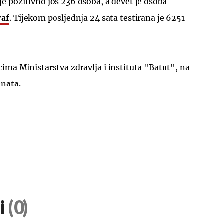
je pozitivno još 236 osoba, a devet je osoba
raf
. Tijekom posljednja 24 sata testirana je 6251
ma Ministarstva zdravlja i instituta "Batut", na
enata.
i
(0)