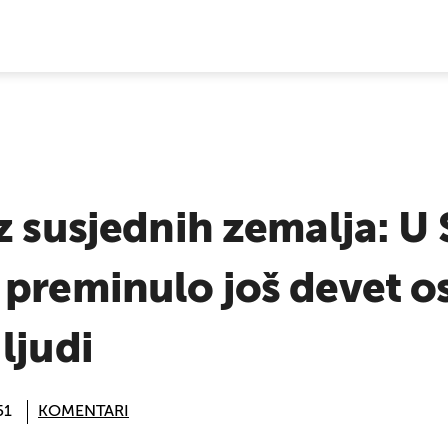
E VIJESTI
z susjednih zemalja: U S
preminulo još devet o
ljudi
51
KOMENTARI