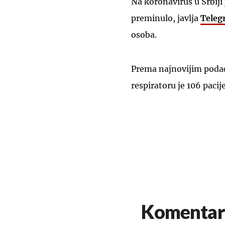
Na koronavirus u Srbiji 
preminulo, javlja
Teleg
osoba.
Prema najnovijim podaci
respiratoru je 106 pacij
Komentar