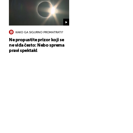
KAKO GA SIGURNO PROMATRATI?
Ne propustite prizor koji se
ne viđa često: Nebo sprema
pravi spektakl