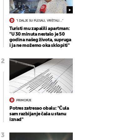
"I DALJE SU PLESALI, VRIŠTALI..."
Turisti mu zapalili apartman:
"U 30 minuta nestalo je 50
godina našeg života, supruga
i ja ne možemo oka sklopiti"
PRIMORJE
Potres zatresao obalu: "Čula
sam razbijanje čaša u stanu
iznad"