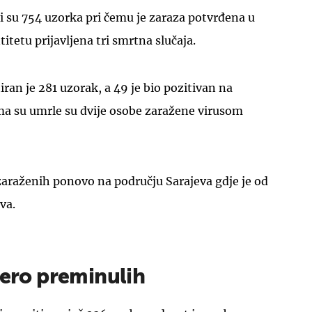
li su 754 uzorka pri čemu je zaraza potvrđena u
titetu prijavljena tri smrtna slučaja.
iran je 281 uzorak, a 49 je bio pozitivan na
ma su umrle su dvije osobe zaražene virusom
UKLJUČITE NOTIFIKACIJE
zaraženih ponovo na području Sarajeva gdje je od
va.
tero preminulih