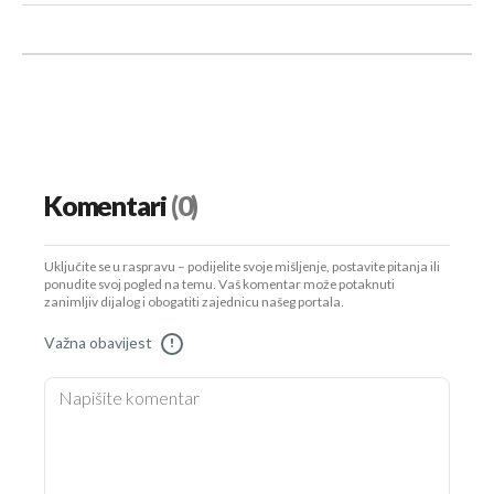
Komentari
(0)
Uključite se u raspravu – podijelite svoje mišljenje, postavite pitanja ili
ponudite svoj pogled na temu. Vaš komentar može potaknuti
zanimljiv dijalog i obogatiti zajednicu našeg portala.
Važna obavijest
!