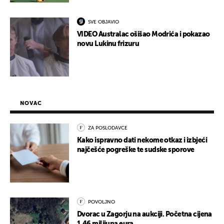
SVE OBJAVIO
VIDEO Australac ošišao Modrića i pokazao
novu Lukinu frizuru
NOVAC
ZA POSLODAVCE
Kako ispravno dati nekome otkaz i izbjeći
najčešće pogreške te sudske sporove
POVOLJNO
Dvorac u Zagorju na aukciji. Početna cijena
1,46 milijuna eura