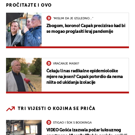
PROČITAJTE I OVO
"MISLIM DA JE IZGLEDNO..."
Zbogom, korono! Capak precizirao kad bi
se mogao proglasiti kraj pandemije
VRAĆANJE MASKI?
Čekaju li nas radikalne epidemiološke
mjere na jesen? Capak potvrdio da nema
ništa od ukidanja izolacije
TRI VIJESTI O KOJIMA SE PRIČA
STIGAO I ŠOK S BOOKINGA
VIDEO Gošća izazvala požar luksuznog