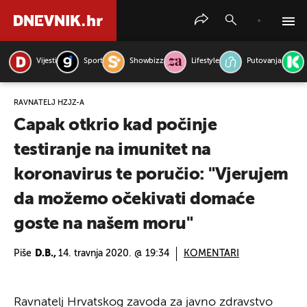
Vijesti
Sport
Showbizz
Lifestyle
Putovanja
PRETRAŽITE VIJESTI
RAVNATELJ HZJZ-A
Capak otkrio kad počinje
testiranje na imunitet na
koronavirus te poručio: "Vjerujem
da možemo očekivati domaće
goste na našem moru"
Piše
D.B.,
14. travnja 2020. @ 19:34
KOMENTARI
Ravnatelj Hrvatskog zavoda za javno zdravstvo