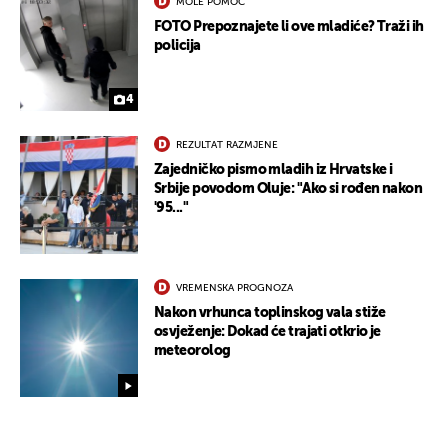
MOLE POMOĆ
UKLJUČITE NOTIFIKACIJE
FOTO Prepoznajete li ove mladiće? Traži ih
policija
4
REZULTAT RAZMJENE
Zajedničko pismo mladih iz Hrvatske i
Srbije povodom Oluje: "Ako si rođen nakon
'95..."
VREMENSKA PROGNOZA
Nakon vrhunca toplinskog vala stiže
osvježenje: Dokad će trajati otkrio je
meteorolog