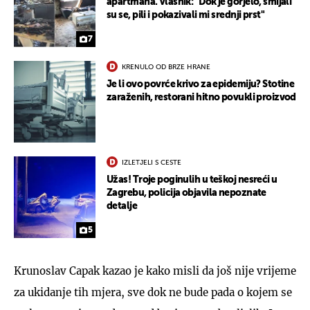
apartmana. Vlasnik: "Dok je gorjelo, smijali
su se, pili i pokazivali mi srednji prst"
7
KRENULO OD BRZE HRANE
Je li ovo povrće krivo za epidemiju? Stotine
zaraženih, restorani hitno povukli proizvod
IZLETJELI S CESTE
Užas! Troje poginulih u teškoj nesreći u
Zagrebu, policija objavila nepoznate
detalje
5
Krunoslav Capak kazao je kako misli da još nije vrijeme
za ukidanje tih mjera, sve dok ne bude pada o kojem se