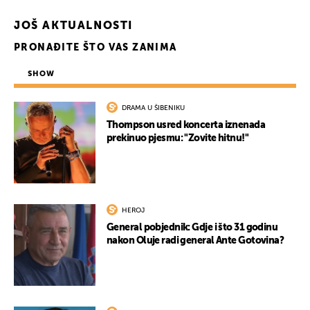
JOŠ AKTUALNOSTI
PRONAĐITE ŠTO VAS ZANIMA
SHOW
DRAMA U ŠIBENIKU
Thompson usred koncerta iznenada
prekinuo pjesmu: "Zovite hitnu!"
HEROJ
General pobjednik: Gdje i što 31 godinu
nakon Oluje radi general Ante Gotovina?