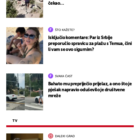
čekao…
ŠTO KAŽETE?
Isključio komentare: Par iz Srbije
preporučio spravicu za plažu s Temua, čini
li vam se ovo sigurnim?
SVAKA ČAST
Bahato mu prepriječio prijelaz, a ono što je
pješak napravio oduševilo je društvene
mreže
TV
DALEKI GRAD