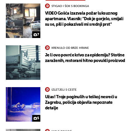
STIGAO I ŠOK S BOOKINGA
VIDEO Gošća izazvala požar luksuznog
apartmana. Vlasnik: "Dok je gorjelo, smijali
su se, pili i pokazivali mi srednji prst"
7
KRENULO OD BRZE HRANE
Je li ovo povrće krivo za epidemiju? Stotine
zaraženih, restorani hitno povukli proizvod
IZLETJELI S CESTE
Užas! Troje poginulih u teškoj nesreći u
Zagrebu, policija objavila nepoznate
detalje
5