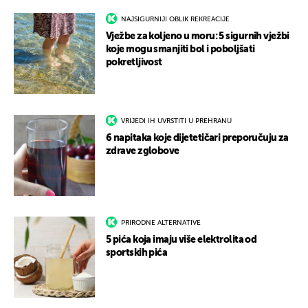
NAJSIGURNIJI OBLIK REKREACIJE
Vježbe za koljeno u moru: 5 sigurnih vježbi
koje mogu smanjiti bol i poboljšati
pokretljivost
VRIJEDI IH UVRSTITI U PREHRANU
6 napitaka koje dijetetičari preporučuju za
zdrave zglobove
PRIRODNE ALTERNATIVE
5 pića koja imaju više elektrolita od
sportskih pića