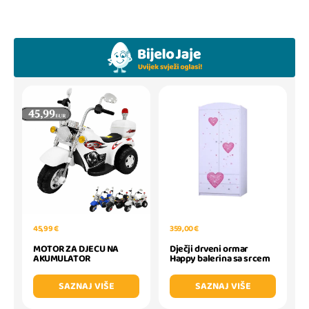
45,99 €
359,00 €
MOTOR ZA DJECU NA
Dječji drveni ormar
AKUMULATOR
Happy balerina sa srcem
SAZNAJ VIŠE
SAZNAJ VIŠE