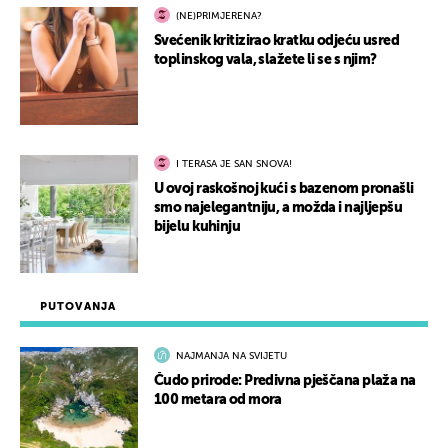
(NE)PRIMJERENA?
Svećenik kritizirao kratku odjeću usred
toplinskog vala, slažete li se s njim?
I TERASA JE SAN SNOVA!
U ovoj raskošnoj kući s bazenom pronašli
smo najelegantniju, a možda i najljepšu
bijelu kuhinju
PUTOVANJA
NAJMANJA NA SVIJETU
Čudo prirode: Predivna pješčana plaža na
100 metara od mora