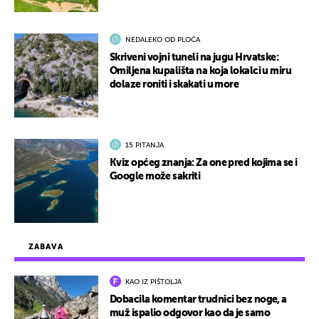
NEDALEKO OD PLOČA
Skriveni vojni tuneli na jugu Hrvatske:
Omiljena kupališta na koja lokalci u miru
dolaze roniti i skakati u more
15 PITANJA
Kviz općeg znanja: Za one pred kojima se i
Google može sakriti
ZABAVA
KAO IZ PIŠTOLJA
Dobacila komentar trudnici bez noge, a
muž ispalio odgovor kao da je samo