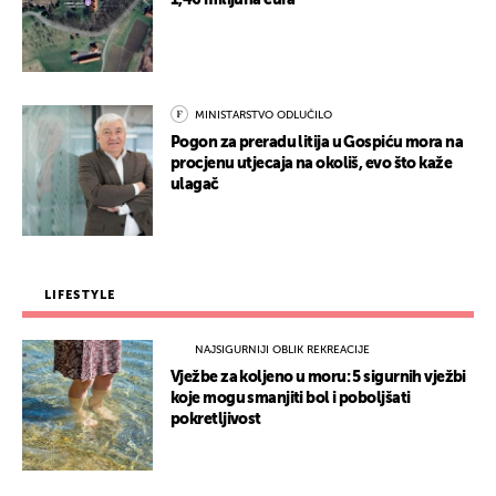
MINISTARSTVO ODLUČILO
Pogon za preradu litija u Gospiću mora na
procjenu utjecaja na okoliš, evo što kaže
ulagač
LIFESTYLE
NAJSIGURNIJI OBLIK REKREACIJE
Vježbe za koljeno u moru: 5 sigurnih vježbi
koje mogu smanjiti bol i poboljšati
pokretljivost