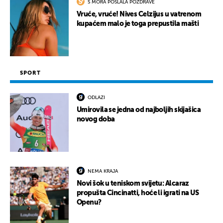
S MORA POSLALA POZDRAVE
Vruće, vruće! Nives Celzijus u vatrenom
kupaćem malo je toga prepustila mašti
SPORT
ODLAZI
Umirovila se jedna od najboljih skijašica
novog doba
NEMA KRAJA
Novi šok u teniskom svijetu: Alcaraz
propušta Cincinatti, hoće li igrati na US
Openu?