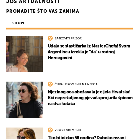
JOŠ AKTUALNOSTI
PRONAĐITE ŠTO VAS ZANIMA
SHOW
BAJKOVITI PRIZORI
Udala se slastičarka iz MasterChefa! Svom
Argentincu izrekla je "da" u rodnoj
Hercegovini
ČUVA USPOMENU NA NJEGA
Njezinog oca obožavala je cijela Hrvatska!
Kći neprežaljenog pjevača projurila špicom
na dva kotača
PRKOSI VREMENU
Tko bi joj dao 58 godina? Duboko rezani