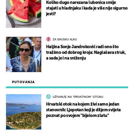
Koliko dugo narezana lubenica smije
stajati u hladnjaku i kada je više nije sigurno
jesti?
ZA SINJSKU ALKU
Haljina Sonje Jandroković radi ono što
tražimo od dobrog kroja: Naglašava struk,
a sada je i na sniženju
PUTOVANJA
UŽIVANJE NA "PRIVATNOM" OTOKU
Hrvatski otok na kojem živi samo jedan
stanovnik: Ljepotan koji je diljem svijeta
poznat po svojem "bijelom zlatu"