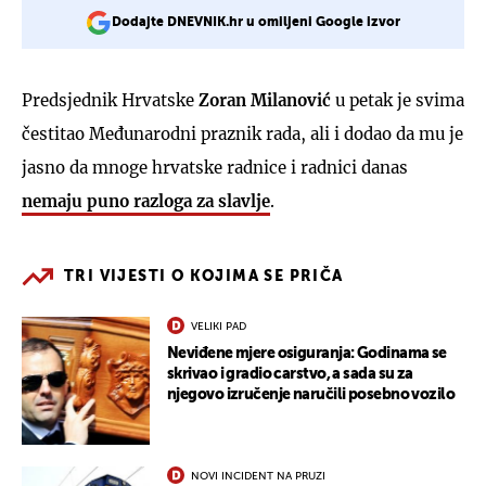
Dodajte DNEVNIK.hr u omiljeni Google izvor
Predsjednik Hrvatske
Zoran Milanović
u petak je svima
čestitao Međunarodni praznik rada, ali i dodao da mu je
jasno da mnoge hrvatske radnice i radnici danas
nemaju puno razloga za slavlje
.
TRI VIJESTI O KOJIMA SE PRIČA
VELIKI PAD
Neviđene mjere osiguranja: Godinama se
skrivao i gradio carstvo, a sada su za
njegovo izručenje naručili posebno vozilo
NOVI INCIDENT NA PRUZI