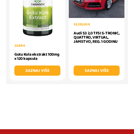
33.333,00 €
Audi S3 2,0 TFSI S-TRONIC,
QUATTRO, VIRTUAL,
JAMSTVO, REG. 1 GODINU
23,88 €
Gotu Kola ekstrakt 100mg
x 120 kapsula
SAZNAJ VIŠE
SAZNAJ VIŠE