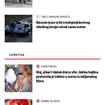
TREĆI UNIKATNI BUGATTI
Nazvan je po vrsti srednjovjekovnog
viteškog konja i visok samo metar
LIFESTYLE
MIKROTREND
Sinj, alkari i dašak dolce vite: Jedna haljina
pretvorila je tribine u scenu iz talijanskog
filma
DOBRO JE ZNATI