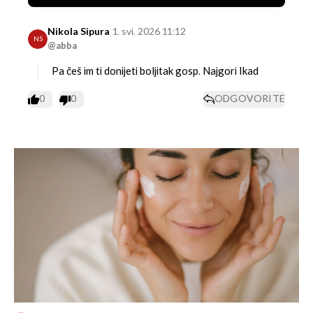
Nikola Sipura
1. svi. 2026 11:12
NS
@abba
Pa češ im ti donijeti boljitak gosp. Najgori Ikad
0
0
ODGOVORITE