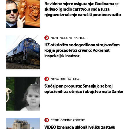
Neviđene mjere osiguranja: Godinama se
skrivao i gradio carstvo, a sada su za
njegovo izručenje naručili posebno vozilo
NOVI INCIDENT NA PRUZI
HŽ otkrio što se dogodilo sa strojovođom
koji je prošao kroz crveno: Pokrenut
inspekcijski nadzor
UKLJUČITE NOTIFIKACIJE
NOVA ODLUKA SUDA
Slučaj pun propusta: Smanjuje se broj
optuženih za otmicu i ubojstvo male Danke
ČETIRI GODINE PODRŠKE
VIDEO Iznenada uklonili veliku zastavu