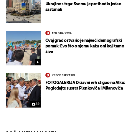
Ukrajine s trga: Svemu je prethodio jedan
sastanak
128 GRADOVA
Ovaj grad ostvario je najveći demografski
pomak: Evo što o njemu kažu oni koji tamo
žive
KREĆE SPEKTAKL
FOTOGALERIJA Državni vrh stigao na Alku:
Pogledajte susret Plenkovića i Milanovića
22