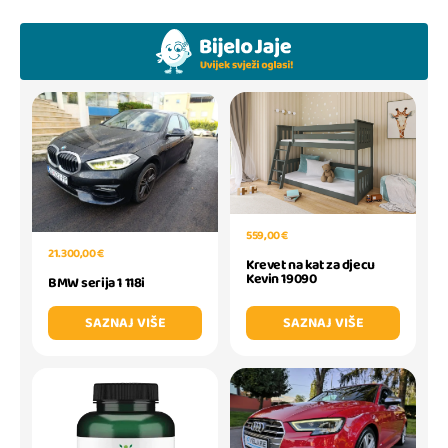
559,00 €
21.300,00 €
Krevet na kat za djecu
Kevin 19090
BMW serija 1 118i
SAZNAJ VIŠE
SAZNAJ VIŠE