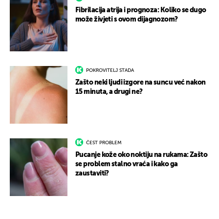
Fibrilacija atrija i prognoza: Koliko se dugo
može živjeti s ovom dijagnozom?
POKROVITELJ STADA
Zašto neki ljudi izgore na suncu već nakon
15 minuta, a drugi ne?
ČEST PROBLEM
Pucanje kože oko noktiju na rukama: Zašto
se problem stalno vraća i kako ga
zaustaviti?