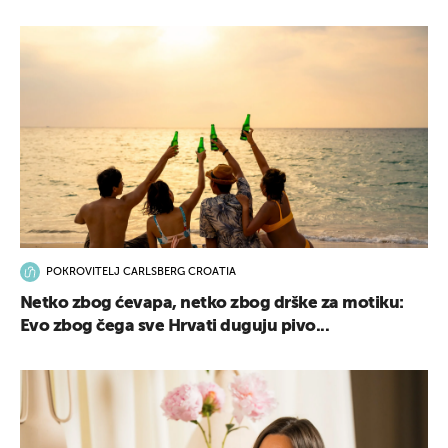
POKROVITELJ CARLSBERG CROATIA
Netko zbog ćevapa, netko zbog drške za motiku:
Evo zbog čega sve Hrvati duguju pivo...