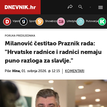
Vijesti
Sport
Showbizz
Lifestyle
Putovanja
PRETRAŽITE VIJESTI
PORUKA PREDSJEDNIKA
Milanović čestitao Praznik rada:
"Hrvatske radnice i radnici nemaju
puno razloga za slavlje."
Piše
Hina,
01. svibnja 2026. @ 12:15
KOMENTARI