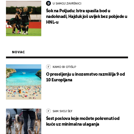
U SAMOJ ZAVRŠNICI
Šok na Poljudu: Istra spasila bod u
nadoknadi, Hajduk još uvijek bez pobjede u
HNL-u
NOVAC
KAMO BI OTIŠLI?
O preseljenju u inozemstvo razmišlja 9 od
10 Europljana
SAM SVOJ ŠEF
Šest poslova koje možete pokrenuti od
kuće uz minimalna ulaganja