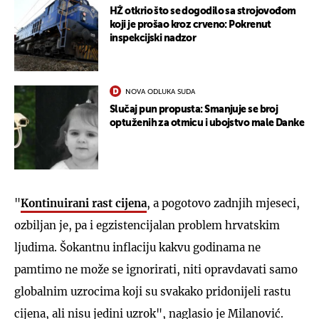
HŽ otkrio što se dogodilo sa strojovođom
koji je prošao kroz crveno: Pokrenut
inspekcijski nadzor
NOVA ODLUKA SUDA
Slučaj pun propusta: Smanjuje se broj
optuženih za otmicu i ubojstvo male Danke
"
Kontinuirani rast cijena
, a pogotovo zadnjih mjeseci,
ozbiljan je, pa i egzistencijalan problem hrvatskim
ljudima. Šokantnu inflaciju kakvu godinama ne
pamtimo ne može se ignorirati, niti opravdavati samo
globalnim uzrocima koji su svakako pridonijeli rastu
cijena, ali nisu jedini uzrok", naglasio je Milanović.