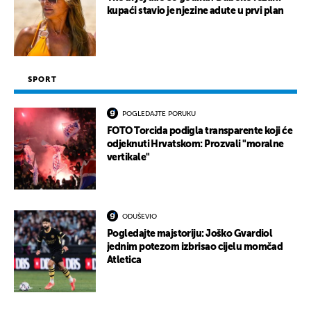
kupaći stavio je njezine adute u prvi plan
SPORT
POGLEDAJTE PORUKU
FOTO Torcida podigla transparente koji će
odjeknuti Hrvatskom: Prozvali "moralne
vertikale"
ODUŠEVIO
Pogledajte majstoriju: Joško Gvardiol
jednim potezom izbrisao cijelu momčad
Atletica