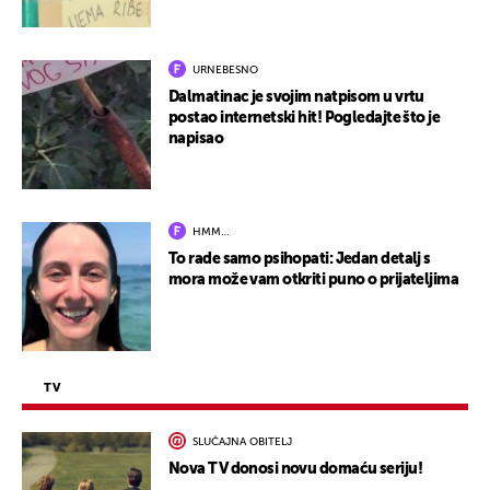
URNEBESNO
Dalmatinac je svojim natpisom u vrtu
postao internetski hit! Pogledajte što je
napisao
HMM…
To rade samo psihopati: Jedan detalj s
mora može vam otkriti puno o prijateljima
TV
SLUČAJNA OBITELJ
Nova TV donosi novu domaću seriju!