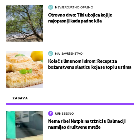
NEVJEROJATNO OPASNO
Otrovno drvo: Tihi ubojica koji je
najopasniji kada padne kiša
MA, SAVRŠENSTVO!
Kolač s limunom i sirom: Recept za
božanstvenu slasticu koja se topi u ustima
ZABAVA
URNEBESNO
Nema ribe! Natpis na tržnici u Dalmaciji
nasmijao društvene mreže