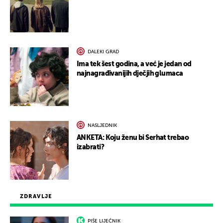
DALEKI GRAD
Ima tek šest godina, a već je jedan od
najnagrađivanijih dječjih glumaca
NASLJEDNIK
ANKETA: Koju ženu bi Serhat trebao
izabrati?
ZDRAVLJE
PIŠE LIJEČNIK