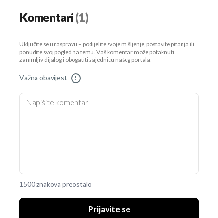
Komentari
(1)
Uključite se u raspravu – podijelite svoje mišljenje, postavite pitanja ili
ponudite svoj pogled na temu. Vaš komentar može potaknuti
zanimljiv dijalog i obogatiti zajednicu našeg portala.
Važna obavijest
!
1500 znakova preostalo
Prijavite se