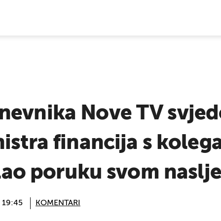
E VIJESTI
nevnika Nove TV svjed
istra financija s kole
oslao poruku svom naslj
@ 19:45
KOMENTARI