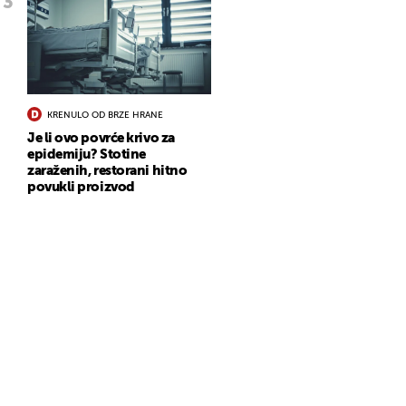
KRENULO OD BRZE HRANE
Je li ovo povrće krivo za
epidemiju? Stotine
zaraženih, restorani hitno
povukli proizvod