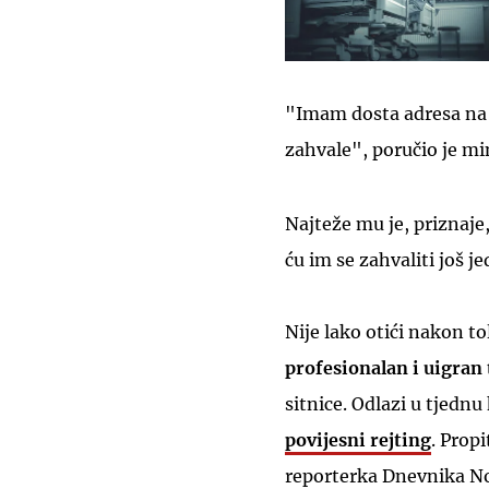
"Imam dosta adresa na k
zahvale", poručio je mi
Najteže mu je, priznaje,
ću im se zahvaliti još j
Nije lako otići nakon to
profesionalan i uigran
sitnice. Odlazi u tjednu
povijesni rejting
. Propi
reporterka Dnevnika N