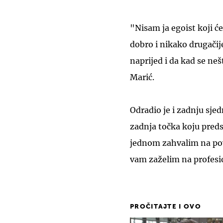
"Nisam ja egoist koji će
dobro i nikako drugačije
naprijed i da kad se neš
Marić.
Odradio je i zadnju sje
zadnja točka koju preds
jednom zahvalim na povj
vam zaželim na profesi
PROČITAJTE I OVO