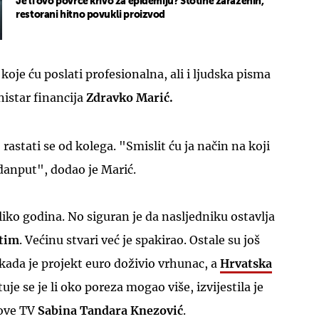
Je li ovo povrće krivo za epidemiju? Stotine zaraženih,
restorani hitno povukli proizvod
oje ću poslati profesionalna, ali i ljudska pisma
nistar financija
Zdravko Marić.
 rastati se od kolega. "Smislit ću ja način na koji
edanput", dodao je Marić.
liko godina. No siguran je da nasljedniku ostavlja
 tim
. Većinu stvari već je spakirao. Ostale su još
 kada je projekt euro doživio vrhunac, a
Hrvatska
tuje se je li oko poreza mogao više, izvijestila je
ove TV
Sabina Tandara Knezović
.