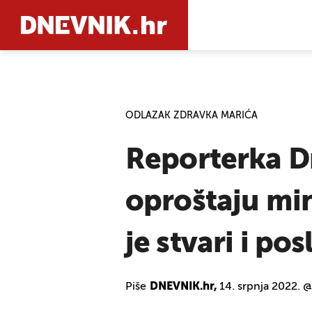
PRETRAŽIT
ODLAZAK ZDRAVKA MARIĆA
Reporterka D
oproštaju min
je stvari i p
Piše
DNEVNIK.hr,
14. srpnja 2022. 