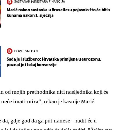
SASTANAK MINISTARA FINANCIJA
Marić nakon sastanka u Bruxellesu pojasnio što će biti s
kunama nakon 1. siječnja
POVIJESNI DAN
Sada je i službeno: Hrvatska primljena u eurozonu,
poznat je i tečaj konverzije
n od mojih prethodnika niti nasljednika koji će
 neće imati mira
", rekao je kasnije Marić.
 da, gdje god da ga put nanese - radit će u