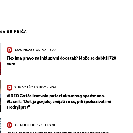
3
IMA SE PRIČA
IMAŠ PRAVO, OSTVARI GA!
Tko ima pravo na inkluzivni dodatak? Može se dobiti i 720
eura
STIGAO I ŠOK S BOOKINGA
VIDEO Gošća izazvala požar luksuznog apartmana.
Vlasnik: "Dok je gorjelo, smijali su se, pili i pokazivali mi
srednji prst"
KRENULO OD BRZE HRANE