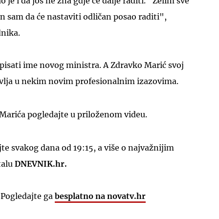
 je i da još ne zna gdje će dalje raditi. "Želim sve
n sam da će nastaviti odličan posao raditi",
dnika.
pisati ime novog ministra. A Zdravko Marić svoj
avlja u nekim novim profesionalnim izazovima.
 Marića pogledajte u priloženom videu.
e svakog dana od 19:15, a više o najvažnijim
talu
DNEVNIK.hr.
 Pogledajte ga
besplatno na novatv.hr