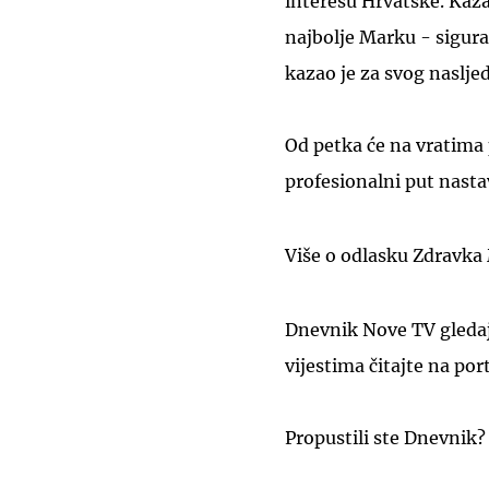
interesu Hrvatske. Kazao
najbolje Marku - sigura
kazao je za svog naslje
Od petka će na vratima 
profesionalni put nast
Više o odlasku Zdravka
Dnevnik Nove TV gledajt
vijestima čitajte na por
Propustili ste Dnevnik?