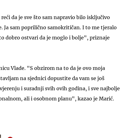
 reći da je sve što sam napravio bilo isključivo
. Ja sam poprilično samokritičan. I to me tjeralo
to dobro ostvari da je moglo i bolje", priznaje
UKLJUČITE NOTIFIKACIJE
dnicu Vlade. "S obzirom na to da je ovo moja
tavljam na sjednici dopustite da vam se još
erenju i suradnji svih ovih godina, i sve najbolje
onalnom, ali i osobnom planu", kazao je Marić.