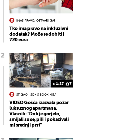
IMAŠ PRAVO, OSTVARI GA!
Tko ima pravo na inkluzivni
dodatak? Može se dobiti i
720 eura
1:27
7
STIGAO I ŠOK S BOOKINGA
VIDEO Gošća izazvala požar
luksuznog apartmana.
Vlasnik: "Dok je gorjelo,
smijali su se, pili i pokazivali
mi srednji prst"