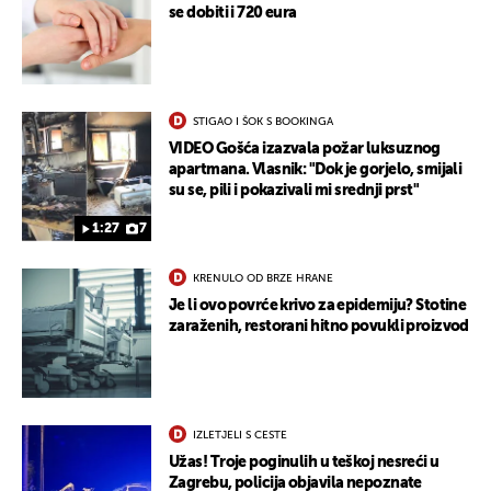
se dobiti i 720 eura
STIGAO I ŠOK S BOOKINGA
VIDEO Gošća izazvala požar luksuznog
UKLJUČITE NOTIFIKACIJE
apartmana. Vlasnik: "Dok je gorjelo, smijali
su se, pili i pokazivali mi srednji prst"
1:27
7
KRENULO OD BRZE HRANE
Je li ovo povrće krivo za epidemiju? Stotine
zaraženih, restorani hitno povukli proizvod
IZLETJELI S CESTE
Užas! Troje poginulih u teškoj nesreći u
Zagrebu, policija objavila nepoznate