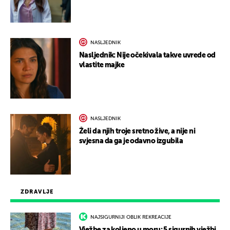
NASLJEDNIK
Nasljednik: Nije očekivala takve uvrede od
vlastite majke
NASLJEDNIK
Želi da njih troje sretno žive, a nije ni
svjesna da ga je odavno izgubila
ZDRAVLJE
NAJSIGURNIJI OBLIK REKREACIJE