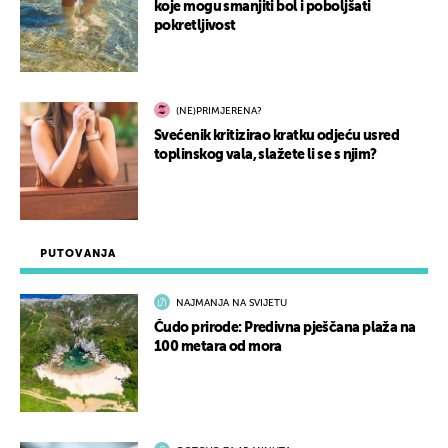
koje mogu smanjiti bol i poboljšati
pokretljivost
(NE)PRIMJERENA?
Svećenik kritizirao kratku odjeću usred
toplinskog vala, slažete li se s njim?
PUTOVANJA
NAJMANJA NA SVIJETU
Čudo prirode: Predivna pješčana plaža na
100 metara od mora