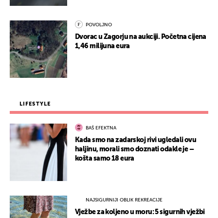
POVOLJNO
Dvorac u Zagorju na aukciji. Početna cijena
1,46 milijuna eura
LIFESTYLE
BAŠ EFEKTNA
Kada smo na zadarskoj rivi ugledali ovu
haljinu, morali smo doznati odakle je –
košta samo 18 eura
NAJSIGURNIJI OBLIK REKREACIJE
Vježbe za koljeno u moru: 5 sigurnih vježbi