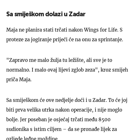
Sa smiješkom dolazi u Zadar
Maja ne planira stati trčati nakon Wings for Life. S
proteze za jogiranje prijeći će na onu za sprintanje.
"Zapravo me malo žulja tu ležište, ali sve je to
normalno. I malo ovaj lijevi zglob zeza", kroz smijeh
priča Maja.
Sa smiješkom će ove nedjelje doći i u Zadar. To će joj
biti prva velika utrka nakon operacije, i nije moglo
bolje. Jer poseban je osjećaj trčati među 8500
sudionika s istim ciljem – da se pronađe lijek za
ozljede leđne moždine.