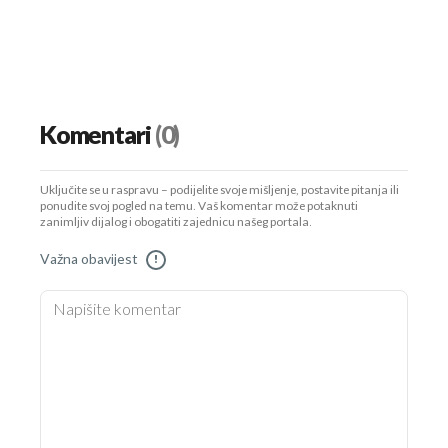
Komentari
(0)
Uključite se u raspravu – podijelite svoje mišljenje, postavite pitanja ili
ponudite svoj pogled na temu. Vaš komentar može potaknuti
zanimljiv dijalog i obogatiti zajednicu našeg portala.
Važna obavijest
!