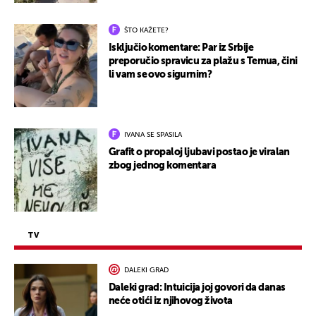
ŠTO KAŽETE?
Isključio komentare: Par iz Srbije
preporučio spravicu za plažu s Temua, čini
li vam se ovo sigurnim?
IVANA SE SPASILA
Grafit o propaloj ljubavi postao je viralan
zbog jednog komentara
TV
DALEKI GRAD
Daleki grad: Intuicija joj govori da danas
neće otići iz njihovog života