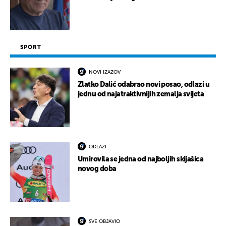
SPORT
NOVI IZAZOV
Zlatko Dalić odabrao novi posao, odlazi u
jednu od najatraktivnijih zemalja svijeta
ODLAZI
Umirovila se jedna od najboljih skijašica
novog doba
SVE OBJAVIO