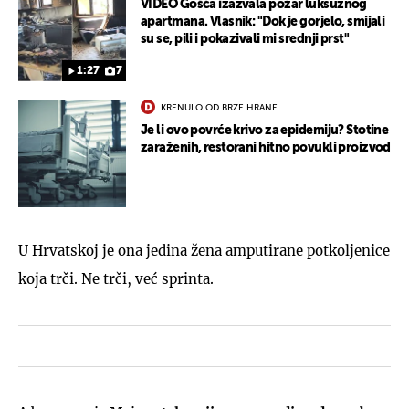
VIDEO Gošća izazvala požar luksuznog
apartmana. Vlasnik: "Dok je gorjelo, smijali
su se, pili i pokazivali mi srednji prst"
1:27
7
KRENULO OD BRZE HRANE
Je li ovo povrće krivo za epidemiju? Stotine
zaraženih, restorani hitno povukli proizvod
U Hrvatskoj je ona jedina žena amputirane potkoljenice
koja trči. Ne trči, već sprinta.