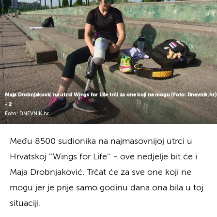
Maja Drobnjaković na utrci Wings for Life trči za one koji ne mogu (Foto: Dnevnik.hr)
- 2
Foto: DNEVNIK.hr
Među 8500 sudionika na najmasovnijoj utrci u
Hrvatskoj ''Wings for Life'' - ove nedjelje bit će i
Maja Drobnjaković. Trčat će za sve one koji ne
mogu jer je prije samo godinu dana ona bila u toj
situaciji.