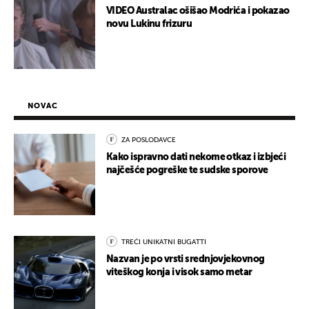
VIDEO Australac ošišao Modrića i pokazao
novu Lukinu frizuru
NOVAC
ZA POSLODAVCE
Kako ispravno dati nekome otkaz i izbjeći
najčešće pogreške te sudske sporove
TREĆI UNIKATNI BUGATTI
Nazvan je po vrsti srednjovjekovnog
viteškog konja i visok samo metar