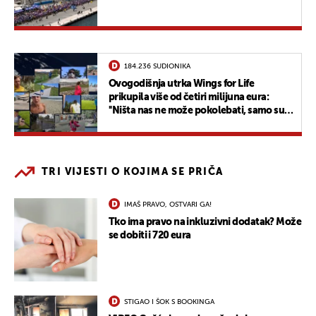
184.236 SUDIONIKA
Ovogodišnja utrka Wings for Life
prikupila više od četiri milijuna eura:
''Ništa nas ne može pokolebati, samo su
se malo promijenila pravila''
TRI VIJESTI O KOJIMA SE PRIČA
IMAŠ PRAVO, OSTVARI GA!
Tko ima pravo na inkluzivni dodatak? Može
se dobiti i 720 eura
STIGAO I ŠOK S BOOKINGA