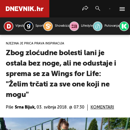
Vijesti
Sport
Showbizz
Lifestyle
Putovanja
PRETRAŽITE VIJESTI
NJEZINA JE PRIČA PRAVA INSPIRACIJA
Zbog zloćudne bolesti lani je
ostala bez noge, ali ne odustaje i
sprema se za Wings for Life:
"Želim trčati za sve one koji ne
mogu"
Piše
Srna Bijuk,
03. svibnja 2018. @ 07:30
KOMENTARI