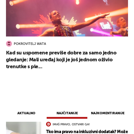
POKROVITELJ WATA
Kad su uspomene previše dobre za samo jedno
gledanje: Mali uređaj koji je još jednom oživio
trenutke s ple...
AKTUALNO
NAJČITANIJE
NAJKOMENTIRANIJE
IMAŠ PRAVO, OSTVARI GA!
Tko ima pravo na inkluzivni dodatak? Može