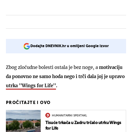
Dodajte DNEVNIK.hr u omiljeni Google izvor
Zbog zloćudne bolesti ostala je bez noge, a
motivaciju
da ponovno ne samo hoda nego i trči dala joj je upravo
utrka ''Wings for Life''
.
PROČITAJTE I OVO
HUMANITARNI SPEKTAKL
Tisuće trkača u Zadru trčalo utrku Wings
for Life