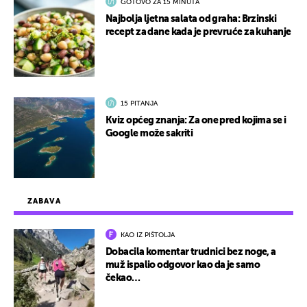
GOTOVO ZA 15 MINUTA
Najbolja ljetna salata od graha: Brzinski
recept za dane kada je prevruće za kuhanje
15 PITANJA
Kviz općeg znanja: Za one pred kojima se i
Google može sakriti
ZABAVA
KAO IZ PIŠTOLJA
Dobacila komentar trudnici bez noge, a
muž ispalio odgovor kao da je samo
čekao…