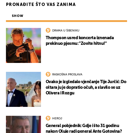
PRONAĐITE ŠTO VAS ZANIMA
SHOW
DRAMA U ŠIBENIKU
Thompson usred koncerta iznenada
prekinuo pjesmu: "Zovite hitnu!"
RASKOŠNA PROSLAVA
Ovako je izgledalo vjenčanje Tije Jurčić: Do
oltara ju je dopratio očuh, a slavilo se uz
Olivera i Rozgu
HEROJ
General pobjednik: Gdje i što 31 godinu
nakon Oluje radi general Ante Gotovina?