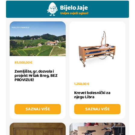
85.000,00 €
Zemljište, gr. dozvola i
projekt Hršak Breg, BEZ
PROVIZIJE!
1.250,00 €
Krevet bolesnički za
njegu Libra
SAZNAJ VIŠE
SAZNAJ VIŠE