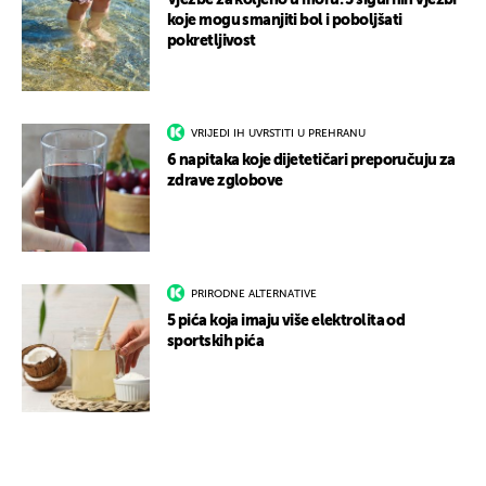
Vježbe za koljeno u moru: 5 sigurnih vježbi
koje mogu smanjiti bol i poboljšati
pokretljivost
VRIJEDI IH UVRSTITI U PREHRANU
6 napitaka koje dijetetičari preporučuju za
zdrave zglobove
PRIRODNE ALTERNATIVE
5 pića koja imaju više elektrolita od
sportskih pića