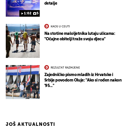
detalje
1:02
5
KAOS U CEUTI
Na stotine maloljetnika lutaju ulicama:
"Očajne obitelji traže svoju djecu"
REZULTAT RAZMJENE
Zajedničko pismo mladih iz Hrvatske i
Srbije povodom Oluje: "Ako si rođen nakon
'95..."
JOŠ AKTUALNOSTI