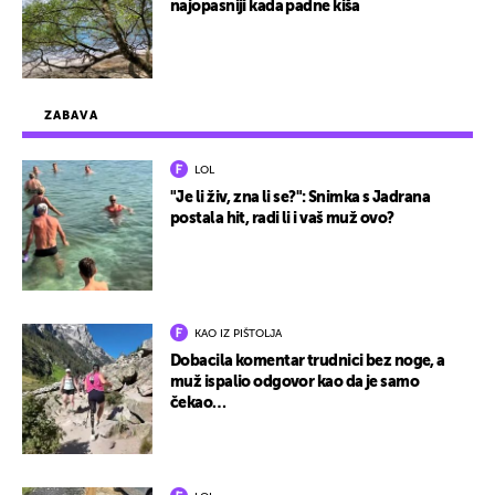
najopasniji kada padne kiša
ZABAVA
LOL
"Je li živ, zna li se?": Snimka s Jadrana
postala hit, radi li i vaš muž ovo?
KAO IZ PIŠTOLJA
Dobacila komentar trudnici bez noge, a
muž ispalio odgovor kao da je samo
čekao…