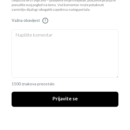
Uključite se u raspravu – podijelite svoje mišljenje, postavite pitanja ili
ponudite svoj pogled na temu. Vaš komentar može potaknuti
zanimljiv dijalog i obogatiti zajednicu našeg portala.
Važna obavijest
!
1500 znakova preostalo
Prijavite se