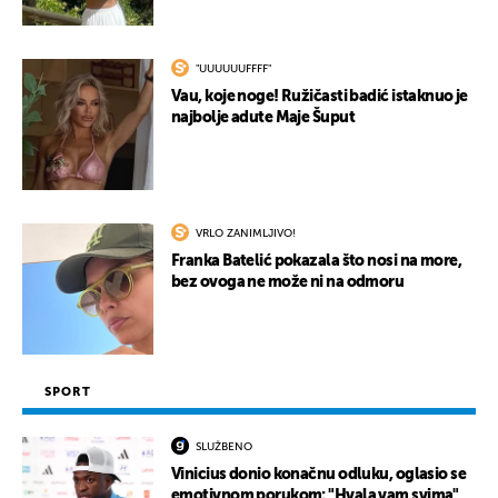
"UUUUUUFFFF"
Vau, koje noge! Ružičasti badić istaknuo je
najbolje adute Maje Šuput
VRLO ZANIMLJIVO!
Franka Batelić pokazala što nosi na more,
bez ovoga ne može ni na odmoru
SPORT
SLUŽBENO
Vinicius donio konačnu odluku, oglasio se
emotivnom porukom: "Hvala vam svima"