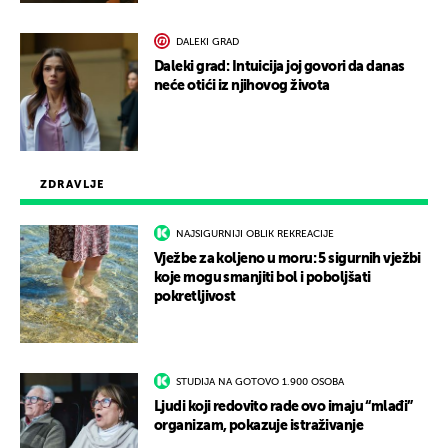
DALEKI GRAD
Daleki grad: Intuicija joj govori da danas
neće otići iz njihovog života
ZDRAVLJE
NAJSIGURNIJI OBLIK REKREACIJE
Vježbe za koljeno u moru: 5 sigurnih vježbi
koje mogu smanjiti bol i poboljšati
pokretljivost
STUDIJA NA GOTOVO 1.900 OSOBA
Ljudi koji redovito rade ovo imaju “mlađi”
organizam, pokazuje istraživanje