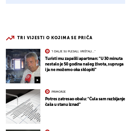
TRI VIJESTI O KOJIMA SE PRIČA
"I DALJE SU PLESALI, VRIŠTALI..."
Turisti mu zapalili apartman: "U 30 minuta
nestalo je 50 godina našeg života, supruga
i ja ne možemo oka sklopiti"
PRIMORJE
Potres zatresao obalu: "Čula sam razbijanje
čaša u stanu iznad"