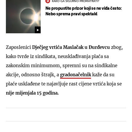
KAKO GA SIGURNO PROMATRATI?
Ne propustite prizor koji se ne viđa često:
Nebo sprema pravi spektakl
Zaposlenici
Dječjeg vrtića Maslačak u Đurđevcu
zbog,
kako tvrde iz sindikata, neusklađivanja plaća sa
zakonskim minimumom, spremni su na sindikalne
akcije, odnosno štrajk, a
gradonačelnik
kaže da su
plaće usklađene te najavljuje rast cijene vrtića koja se
nije mijenjala 15 godina.