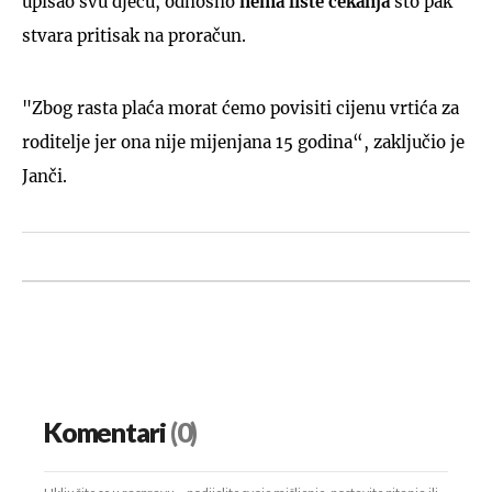
upisao svu djecu, odnosno
nema liste čekanja
što pak
stvara pritisak na proračun.
"Zbog rasta plaća morat ćemo povisiti cijenu vrtića za
roditelje jer ona nije mijenjana 15 godina“, zaključio je
Janči.
Komentari
(0)