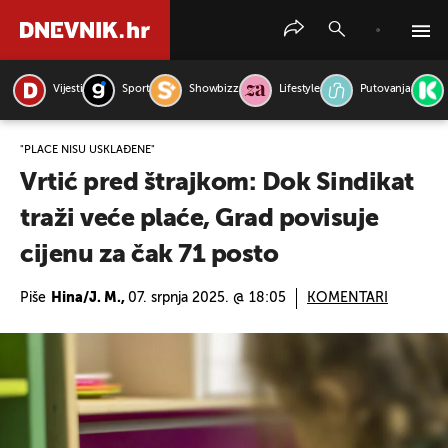
Vijesti
Sport
Showbizz
Lifestyle
Putovanja
PRETRAŽITE VIJESTI
"PLAĆE NISU USKLAĐENE"
Vrtić pred štrajkom: Dok Sindikat
traži veće plaće, Grad povisuje
cijenu za čak 71 posto
Piše
Hina/J. M.,
07. srpnja 2025. @ 18:05
KOMENTARI