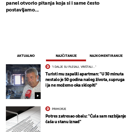
panel otvorio pitanja koja si i same često
postavljamo...
AKTUALNO
NAJČITANIJE
NAJKOMENTIRANIJE
"I DALJE SU PLESALI, VRIŠTALI..."
Turisti mu zapalili apartman: "U 30 minuta
nestalo je 50 godina našeg života, supruga
i ja ne možemo oka sklopiti"
UKLJUČITE NOTIFIKACIJE
PRIMORJE
Potres zatresao obalu: "Čula sam razbijanje
čaša u stanu iznad"