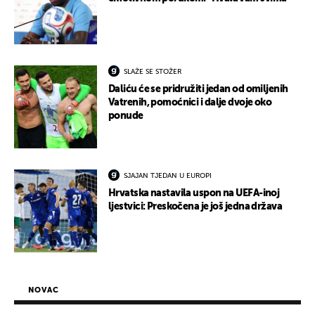
SLAŽE SE STOŽER
Daliću će se pridružiti jedan od omiljenih
Vatrenih, pomoćnici i dalje dvoje oko
ponude
SJAJAN TJEDAN U EUROPI
Hrvatska nastavila uspon na UEFA-inoj
ljestvici: Preskočena je još jedna država
NOVAC