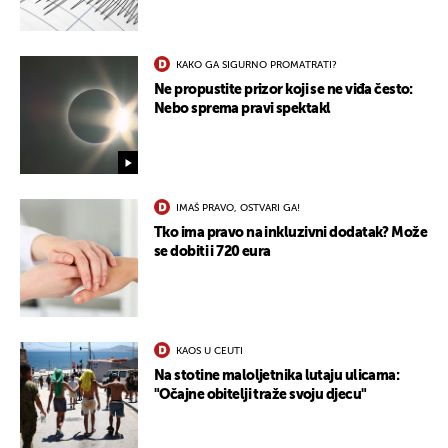
KAKO GA SIGURNO PROMATRATI?
Ne propustite prizor koji se ne viđa često:
Nebo sprema pravi spektakl
IMAŠ PRAVO, OSTVARI GA!
Tko ima pravo na inkluzivni dodatak? Može
se dobiti i 720 eura
KAOS U CEUTI
Na stotine maloljetnika lutaju ulicama:
"Očajne obitelji traže svoju djecu"