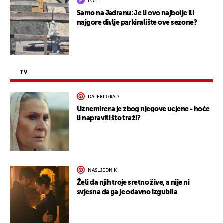
LOL
Samo na Jadranu: Je li ovo najbolje ili
najgore divlje parkiralište ove sezone?
TV
DALEKI GRAD
Uznemirena je zbog njegove ucjene - hoće
li napraviti što traži?
NASLJEDNIK
Želi da njih troje sretno žive, a nije ni
svjesna da ga je odavno izgubila