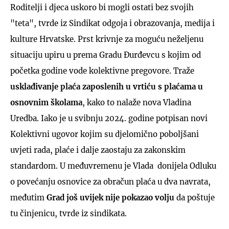
Roditelji i djeca uskoro bi mogli ostati bez svojih
"teta", tvrde iz Sindikat odgoja i obrazovanja, medija i
kulture Hrvatske. Prst krivnje za moguću neželjenu
situaciju upiru u prema Gradu Đurđevcu s kojim od
početka godine vode kolektivne pregovore. Traže
usklađivanje plaća zaposlenih u vrtiću s plaćama u
osnovnim školama
, kako to nalaže nova Vladina
Uredba. Iako je u svibnju 2024. godine potpisan novi
Kolektivni ugovor kojim su djelomično poboljšani
uvjeti rada, plaće i dalje zaostaju za zakonskim
standardom. U međuvremenu je Vlada donijela Odluku
o povećanju osnovice za obračun plaća u dva navrata,
međutim
Grad još uvijek nije pokazao volju
da poštuje
tu činjenicu, tvrde iz sindikata.