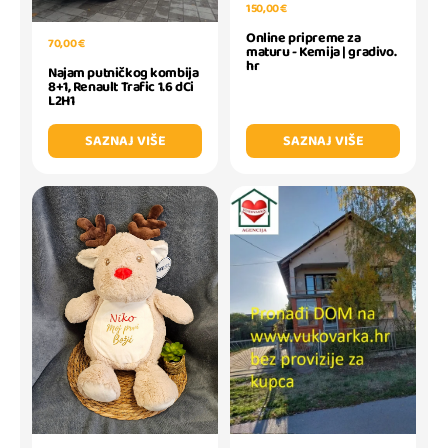
150,00 €
Online pripreme za
70,00 €
maturu - Kemija | gradivo.
hr
Najam putničkog kombija
8+1, Renault Trafic 1.6 dCi
L2H1
SAZNAJ VIŠE
SAZNAJ VIŠE