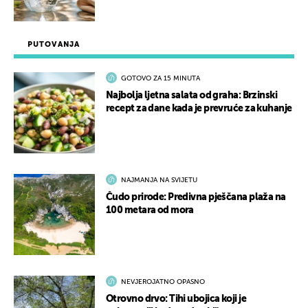
PUTOVANJA
GOTOVO ZA 15 MINUTA
Najbolja ljetna salata od graha: Brzinski
recept za dane kada je prevruće za kuhanje
NAJMANJA NA SVIJETU
Čudo prirode: Predivna pješčana plaža na
100 metara od mora
NEVJEROJATNO OPASNO
Otrovno drvo: Tihi ubojica koji je