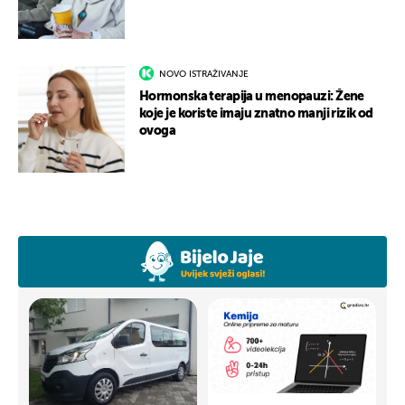
NOVO ISTRAŽIVANJE
Hormonska terapija u menopauzi: Žene
koje je koriste imaju znatno manji rizik od
ovoga