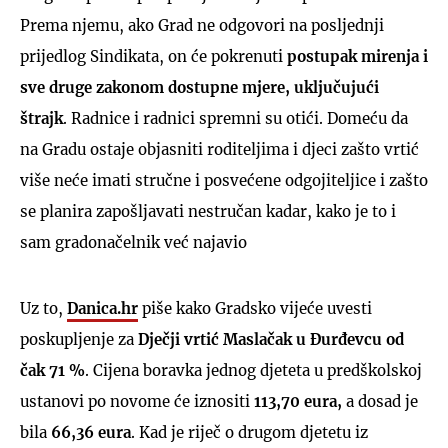
Prema njemu, ako Grad ne odgovori na posljednji
prijedlog Sindikata, on će pokrenuti
postupak mirenja i
sve druge zakonom dostupne mjere, uključujući
štrajk
. Radnice i radnici spremni su otići. Domeću da
na Gradu ostaje objasniti roditeljima i djeci zašto vrtić
više neće imati stručne i posvećene odgojiteljice i zašto
se planira zapošljavati nestručan kadar, kako je to i
sam gradonačelnik već najavio
Uz to,
Danica.hr
piše kako Gradsko vijeće uvesti
poskupljenje za
Dječji vrtić Maslačak u Đurđevcu od
čak 71 %
. Cijena boravka jednog djeteta u predškolskoj
ustanovi po novome će iznositi
113,70 eura,
a dosad je
bila
66,36 eura
. Kad je riječ o drugom djetetu iz