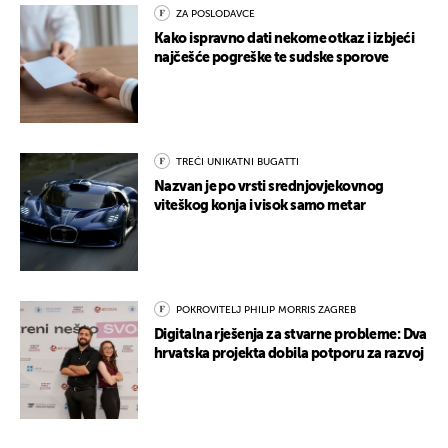
ZA POSLODAVCE
Kako ispravno dati nekome otkaz i izbjeći
najčešće pogreške te sudske sporove
TREĆI UNIKATNI BUGATTI
Nazvan je po vrsti srednjovjekovnog
viteškog konja i visok samo metar
POKROVITELJ PHILIP MORRIS ZAGREB
Digitalna rješenja za stvarne probleme: Dva
hrvatska projekta dobila potporu za razvoj