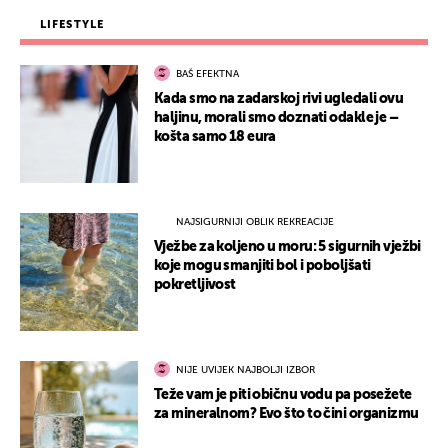
LIFESTYLE
BAŠ EFEKTNA
Kada smo na zadarskoj rivi ugledali ovu
haljinu, morali smo doznati odakle je –
košta samo 18 eura
NAJSIGURNIJI OBLIK REKREACIJE
Vježbe za koljeno u moru: 5 sigurnih vježbi
koje mogu smanjiti bol i poboljšati
pokretljivost
NIJE UVIJEK NAJBOLJI IZBOR
Teže vam je piti običnu vodu pa posežete
za mineralnom? Evo što to čini organizmu