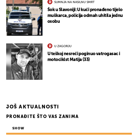
SUMNJA NA NASILNU SMRT
Šok u Slavoniji: U kući pronađeno tijelo
muškarca, policija odmah uhitila jednu
osobu
U ZAGORJU
U teškoj nesreći poginuo vatrogasac i
motociklst Matija (33)
JOŠ AKTUALNOSTI
PRONAĐITE ŠTO VAS ZANIMA
SHOW