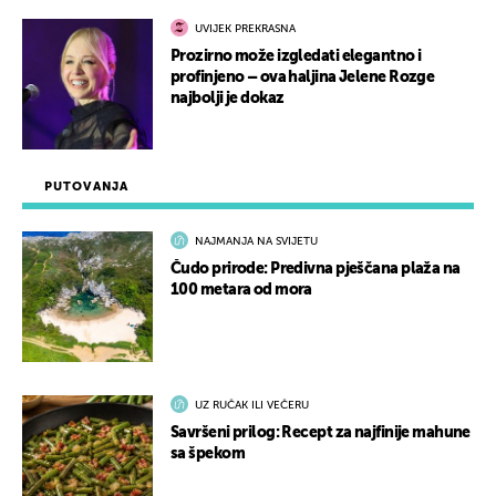
UVIJEK PREKRASNA
Prozirno može izgledati elegantno i
profinjeno – ova haljina Jelene Rozge
najbolji je dokaz
PUTOVANJA
NAJMANJA NA SVIJETU
Čudo prirode: Predivna pješčana plaža na
100 metara od mora
UZ RUČAK ILI VEČERU
Savršeni prilog: Recept za najfinije mahune
sa špekom