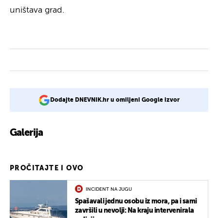
uništava grad.
Dodajte DNEVNIK.hr u omiljeni Google izvor
Galerija
PROČITAJTE I OVO
INCIDENT NA JUGU
Spašavali jednu osobu iz mora, pa i sami
završili u nevolji: Na kraju intervenirala