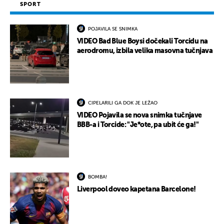
SPORT
POJAVILA SE SNIMKA
VIDEO Bad Blue Boysi dočekali Torcidu na
aerodromu, izbila velika masovna tučnjava
CIPELARILI GA DOK JE LEŽAO
VIDEO Pojavila se nova snimka tučnjave
BBB-a i Torcide: "Je*ote, pa ubit će ga!"
BOMBA!
Liverpool doveo kapetana Barcelone!