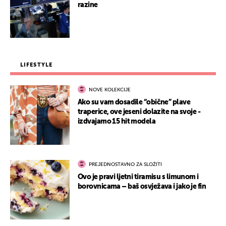
razine
LIFESTYLE
NOVE KOLEKCIJE
Ako su vam dosadile “obične” plave
traperice, ove jeseni dolazite na svoje -
izdvajamo 15 hit modela
PREJEDNOSTAVNO ZA SLOŽITI
Ovo je pravi ljetni tiramisu s limunom i
borovnicama – baš osvježava i jako je fin