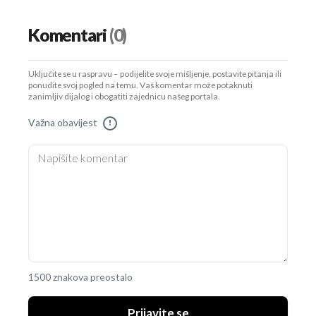
Komentari
(0)
Uključite se u raspravu – podijelite svoje mišljenje, postavite pitanja ili
ponudite svoj pogled na temu. Vaš komentar može potaknuti
zanimljiv dijalog i obogatiti zajednicu našeg portala.
Važna obavijest
!
1500 znakova preostalo
Prijavite se