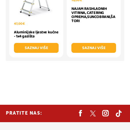
10,00 €
NAJAM RASHLADNIH
VITRINA, CATERING
OPREMA,SUNCOBRANI,ŠA
TORI
47,00 €
Aluminijske ljestve kućne
- 1x4 gazišta
SAZNAJ VIŠE
SAZNAJ VIŠE
PRATITE NAS: