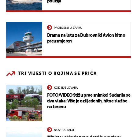
policija
PROBLEMI U ZRAKU
Drama na letu za Dubrovnik! Avion hitno
preusmjeren
TRI VIJESTI O KOJIMA SE PRIČA
KOD BJELOVARA
FOTO/VIDEO Stižu prve snimke! Sudarila se
dva vlaka: Više je ozlijeđenih, hitne službe
na terenu
NOVI DETALJI