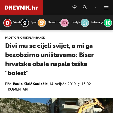
Vijesti
Sport
Showbizz
Lifestyle
Putovanja
PRETRAŽITE VIJESTI
PROSTORNO (NE)PLANIRANJE
Divi mu se cijeli svijet, a mi ga
bezobzirno uništavamo: Biser
hrvatske obale napala teška
"bolest"
Piše
Paula Klaić Saulačić,
14. veljače 2019. @ 13:02
KOMENTARI