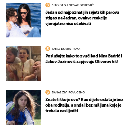
"KAO DA SU NOVAK ĐOKOVIĆ"
Jedan od najpoznatijih svjetskih parova
stigao na Jadran, ovakve reakcije
vjerojatno nisu očekivali
SAMO DOBRA PISMA
Poslušajte kako to zvuči kad Nina Badrić i
Jakov Jozinović zapjevaju Oliverov hit!
DANAS ŽIVI POVUČENO
Znate li tko je ovo? Kao dijete ostala je bez
oba roditelja, a onda i bez milijuna koje je
trebala naslijediti