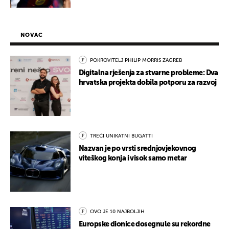
NOVAC
POKROVITELJ PHILIP MORRIS ZAGREB
Digitalna rješenja za stvarne probleme: Dva
hrvatska projekta dobila potporu za razvoj
TREĆI UNIKATNI BUGATTI
Nazvan je po vrsti srednjovjekovnog
viteškog konja i visok samo metar
OVO JE 10 NAJBOLJIH
Europske dionice dosegnule su rekordne