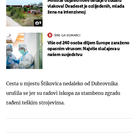
Ministar objavio nove detalje o sudaru
vlakova! Dvadeset je ozlijeđenih, mlađa
žena na intenzivnoj
9
ŠIRE GA KOMARCI
Više od 240 osoba diljem Europe zaraženo
opasnim virusom: Najviše slučajeva u
našem susjedstvu
Cesta u mjestu Štikovica nedaleko od Dubrovnika
urušila se jer su radovi iskopa za stambenu zgradu
rađeni teškim strojevima.