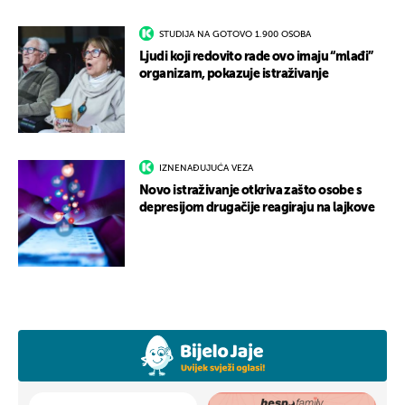
STUDIJA NA GOTOVO 1.900 OSOBA
Ljudi koji redovito rade ovo imaju “mlađi”
organizam, pokazuje istraživanje
IZNENAĐUJUĆA VEZA
Novo istraživanje otkriva zašto osobe s
depresijom drugačije reagiraju na lajkove