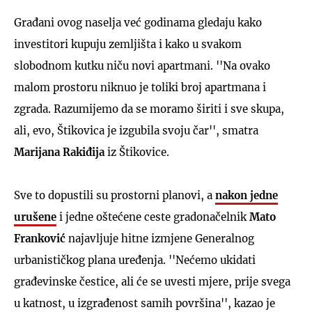
Građani ovog naselja već godinama gledaju kako
investitori kupuju zemljišta i kako u svakom
slobodnom kutku niču novi apartmani. ''Na ovako
malom prostoru niknuo je toliki broj apartmana i
zgrada. Razumijemo da se moramo širiti i sve skupa,
ali, evo, Štikovica je izgubila svoju čar'', smatra
Marijana Rakiđija
iz Štikovice.
Sve to dopustili su prostorni planovi, a
nakon jedne
urušene
i jedne oštećene ceste gradonačelnik
Mato
Franković
najavljuje hitne izmjene Generalnog
urbanističkog plana uređenja. ''Nećemo ukidati
građevinske čestice, ali će se uvesti mjere, prije svega
u katnost, u izgrađenost samih površina'', kazao je