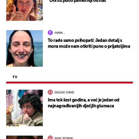
"Oni su puno pametniji od nas"
HMM…
To rade samo psihopati: Jedan detalj s
mora može vam otkriti puno o prijateljima
TV
DALEKI GRAD
Ima tek šest godina, a već je jedan od
najnagrađivanijih dječjih glumaca
NASLJEDNIK