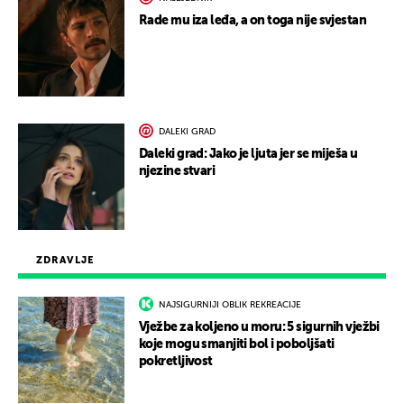
Rade mu iza leđa, a on toga nije svjestan
DALEKI GRAD
Daleki grad: Jako je ljuta jer se miješa u
njezine stvari
ZDRAVLJE
NAJSIGURNIJI OBLIK REKREACIJE
Vježbe za koljeno u moru: 5 sigurnih vježbi
koje mogu smanjiti bol i poboljšati
pokretljivost