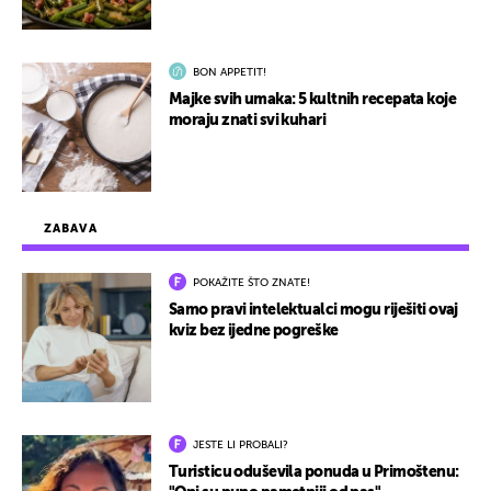
BON APPETIT!
Majke svih umaka: 5 kultnih recepata koje
moraju znati svi kuhari
ZABAVA
POKAŽITE ŠTO ZNATE!
Samo pravi intelektualci mogu riješiti ovaj
kviz bez ijedne pogreške
JESTE LI PROBALI?
Turisticu oduševila ponuda u Primoštenu: