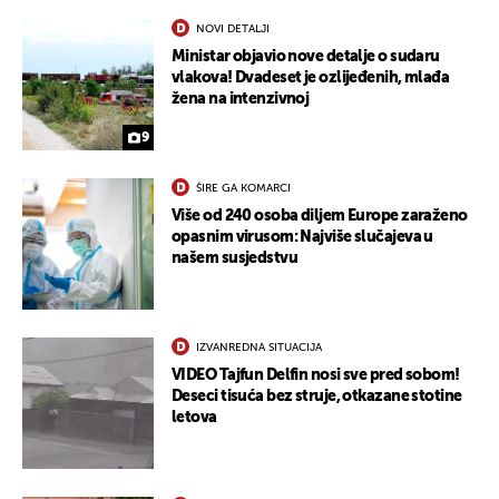
NOVI DETALJI
Ministar objavio nove detalje o sudaru
vlakova! Dvadeset je ozlijeđenih, mlađa
žena na intenzivnoj
9
ŠIRE GA KOMARCI
Više od 240 osoba diljem Europe zaraženo
opasnim virusom: Najviše slučajeva u
našem susjedstvu
IZVANREDNA SITUACIJA
VIDEO Tajfun Delfin nosi sve pred sobom!
Deseci tisuća bez struje, otkazane stotine
letova
UKLJUČITE NOTIFIKACIJE