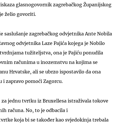
h iskaza glasnogovornik zagrebačkog Županijskog
e želio govoriti.
je saslušanje zagrebačkog odvjetnika Ante Nobila
avnog odvjetnika Laze Pajića kojega je Nobilo
UKLJUČITE NOTIFIKACIJE
tvrdnjama tužiteljstva, ona je Pajiću ponudila
ovnim računima u inozemstvu na kojima se
anu Hrvatske, ali se ubrzo ispostavilo da ona
u i zapravo pomoći Zagorcu.
 za jednu tvrtku iz Bruxellesa istraživala tokove
ih računa. No, to je odbacila i
tvrtke koja bi se također kao svjedokinja trebala