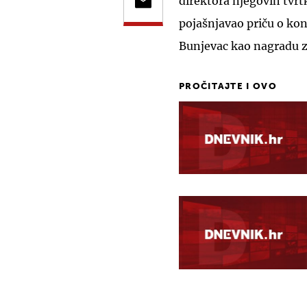
direktora njegovih tvrt
pojašnjavao priču o ko
Bunjevac kao nagradu z
PROČITAJTE I OVO