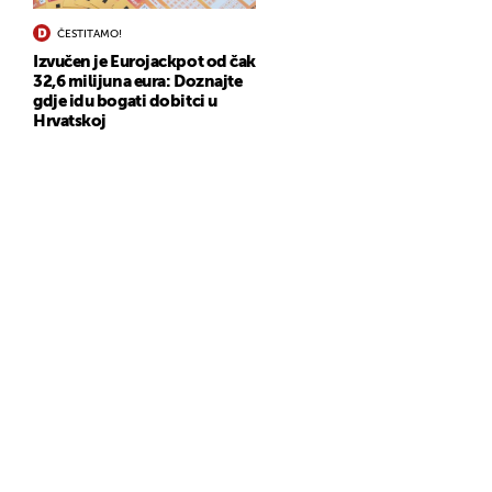
ČESTITAMO!
Izvučen je Eurojackpot od čak
32,6 milijuna eura: Doznajte
gdje idu bogati dobitci u
Hrvatskoj