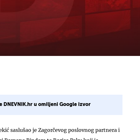
e DNEVNIK.hr u omiljeni Google izvor
ekić saslušao je Zagorčevog poslovnog partnera i