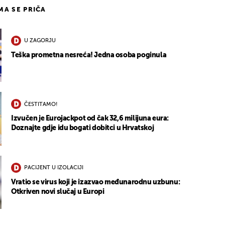
IMA SE PRIČA
U ZAGORJU
Teška prometna nesreća! Jedna osoba poginula
ČESTITAMO!
Izvučen je Eurojackpot od čak 32,6 milijuna eura:
Doznajte gdje idu bogati dobitci u Hrvatskoj
PACIJENT U IZOLACIJI
Vratio se virus koji je izazvao međunarodnu uzbunu:
Otkriven novi slučaj u Europi