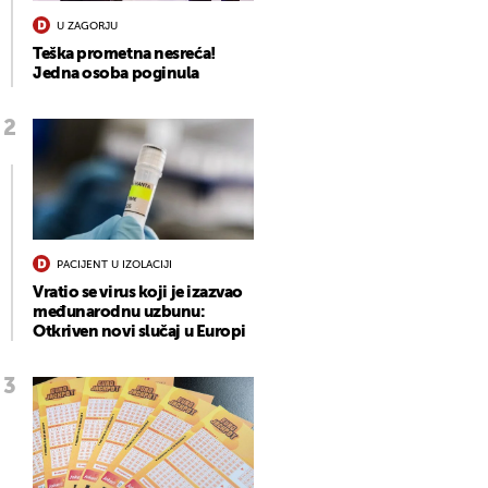
U ZAGORJU
Teška prometna nesreća!
Jedna osoba poginula
PACIJENT U IZOLACIJI
Vratio se virus koji je izazvao
međunarodnu uzbunu:
Otkriven novi slučaj u Europi