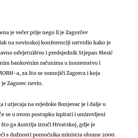
na je večer prije nego li je Zagorčev
ak na novinskoj konferenciji ustvrdio kako je
ržavno odvjetništvo i predsjednik Stjepan Mesić
 tajnim bankovnim računima u inozemstvu i
MORH-a, za što se sumnjiči Zagorca i koja
je Zagorec nevin.
 i utjecaja na svjedoke Bunjevac je i dalje u
će se u ovom postupku ispitati i umirovljeni
to ga Austrija izruči Hrvatskoj, gdje je
eći s dužnosti pomoćnika ministra obrane 2000.