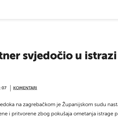
E VIJESTI
ner svjedočio u istraz
5:07
KOMENTARI
jedoka na zagrebačkom je Županijskom sudu nasta
ne i pritvorene zbog pokušaja ometanja istrage 