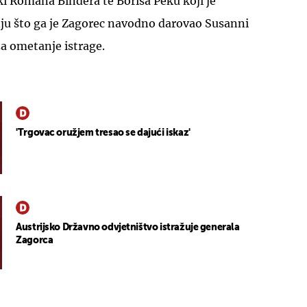
ki Romana Bindera te Borisa Peku koji je
nju što ga je Zagorec navodno darovao Susanni
a ometanje istrage.
'Trgovac oružjem tresao se dajući iskaz'
Austrijsko Državno odvjetništvo istražuje generala
Zagorca