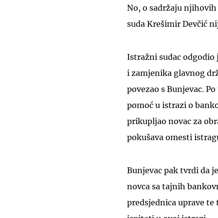
No, o sadržaju njihovi
suda Krešimir Devčić nij
Istražni sudac odgodio 
i zamjenika glavnog drž
povezao s Bunjevac. Po 
pomoć u istrazi o bank
prikupljao novac za obr
pokušava omesti istrag
Bunjevac pak tvrdi da je
novca sa tajnih bankovn
predsjednica uprave te 