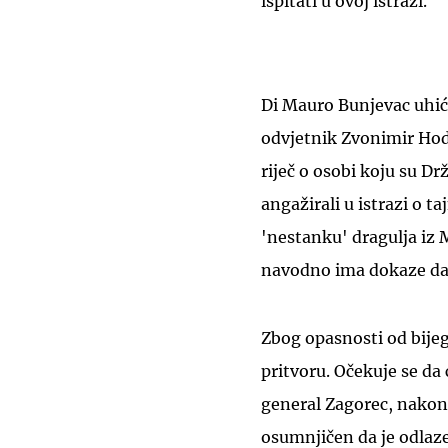
ispitati u ovoj istrazi.
Di Mauro Bunjevac uhiće
odvjetnik Zvonimir Hod
riječ o osobi koju su D
angažirali u istrazi o
'nestanku' dragulja iz 
navodno ima dokaze da 
Zbog opasnosti od bijega
pritvoru. Očekuje se da 
general Zagorec, nakon š
osumnjičen da je odlaz