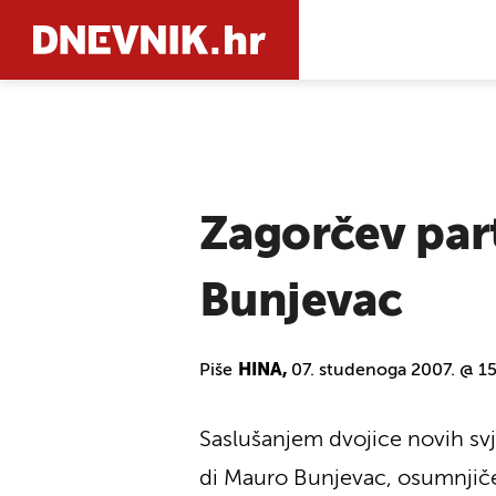
PRETRAŽIT
Zagorčev part
Bunjevac
Piše
HINA,
07. studenoga 2007. @ 1
Saslušanjem dvojice novih sv
di Mauro Bunjevac, osumnjiče