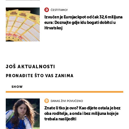
ČESTITAMO!
Izvučen je Eurojackpot od čak 32,6 milijuna
eura: Doznajte gdje idu bogati dobitci u
Hrvatskoj
JOŠ AKTUALNOSTI
PRONAĐITE ŠTO VAS ZANIMA
SHOW
UKLJUČITE NOTIFIKACIJE
DANAS ŽIVI POVUČENO
Znate li tko je ovo? Kao dijete ostala je bez
oba roditelja, a onda i bez milijuna koje je
trebala naslijediti