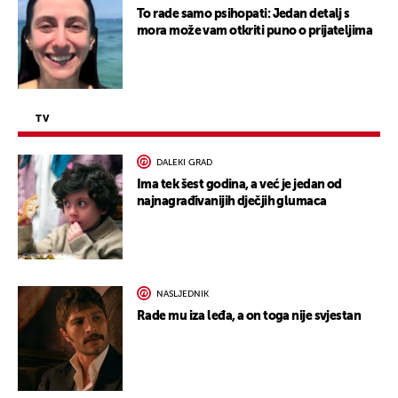
To rade samo psihopati: Jedan detalj s
mora može vam otkriti puno o prijateljima
TV
DALEKI GRAD
Ima tek šest godina, a već je jedan od
najnagrađivanijih dječjih glumaca
NASLJEDNIK
Rade mu iza leđa, a on toga nije svjestan