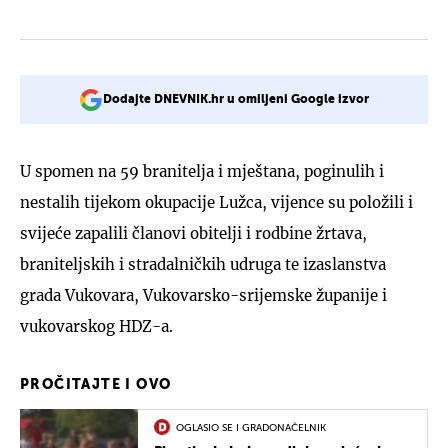
Dodajte DNEVNIK.hr u omiljeni Google izvor
U spomen na 59 branitelja i mještana, poginulih i
nestalih tijekom okupacije Lužca, vijence su položili i
svijeće zapalili članovi obitelji i rodbine žrtava,
braniteljskih i stradalničkih udruga te izaslanstva
grada Vukovara, Vukovarsko-srijemske županije i
vukovarskog HDZ-a.
PROČITAJTE I OVO
OGLASIO SE I GRADONAČELNIK