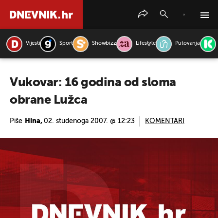
Vijesti
Sport
Showbizz
Lifestyle
Putovanja
PRETRAŽITE VIJESTI
Vukovar: 16 godina od sloma
obrane Lužca
Piše
Hina,
02. studenoga 2007. @ 12:23
KOMENTARI