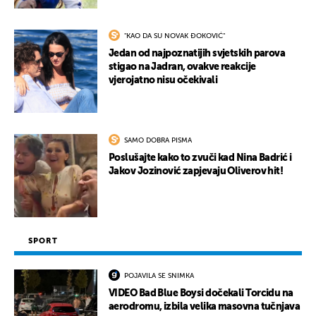
"KAO DA SU NOVAK ĐOKOVIĆ"
Jedan od najpoznatijih svjetskih parova
stigao na Jadran, ovakve reakcije
vjerojatno nisu očekivali
SAMO DOBRA PISMA
Poslušajte kako to zvuči kad Nina Badrić i
Jakov Jozinović zapjevaju Oliverov hit!
SPORT
POJAVILA SE SNIMKA
VIDEO Bad Blue Boysi dočekali Torcidu na
aerodromu, izbila velika masovna tučnjava