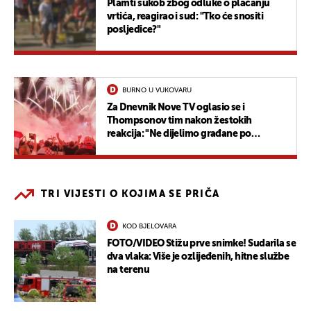
Plamti sukob zbog odluke o plaćanju
vrtića, reagirao i sud: "Tko će snositi
posljedice?"
BURNO U VUKOVARU
Za Dnevnik Nove TV oglasio se i
Thompsonov tim nakon žestokih
reakcija: "Ne dijelimo građane po
nacionalnosti"
TRI VIJESTI O KOJIMA SE PRIČA
KOD BJELOVARA
FOTO/VIDEO Stižu prve snimke! Sudarila se
dva vlaka: Više je ozlijeđenih, hitne službe
na terenu