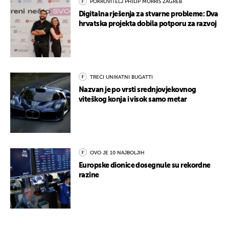
POKROVITELJ PHILIP MORRIS ZAGREB
Digitalna rješenja za stvarne probleme: Dva
hrvatska projekta dobila potporu za razvoj
TREĆI UNIKATNI BUGATTI
Nazvan je po vrsti srednjovjekovnog
viteškog konja i visok samo metar
OVO JE 10 NAJBOLJIH
Europske dionice dosegnule su rekordne
razine