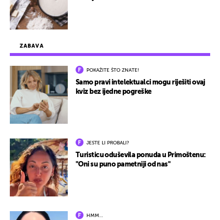
ZABAVA
POKAŽITE ŠTO ZNATE!
Samo pravi intelektualci mogu riješiti ovaj
kviz bez ijedne pogreške
JESTE LI PROBALI?
Turisticu oduševila ponuda u Primoštenu:
"Oni su puno pametniji od nas"
HMM…