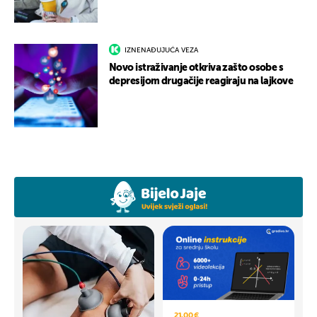
IZNENAĐUJUĆA VEZA
Novo istraživanje otkriva zašto osobe s
depresijom drugačije reagiraju na lajkove
21,00 €