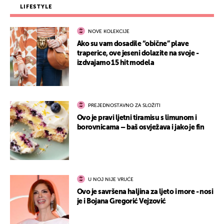
LIFESTYLE
NOVE KOLEKCIJE
Ako su vam dosadile “obične” plave
traperice, ove jeseni dolazite na svoje -
izdvajamo 15 hit modela
PREJEDNOSTAVNO ZA SLOŽITI
Ovo je pravi ljetni tiramisu s limunom i
borovnicama – baš osvježava i jako je fin
U NOJ NIJE VRUĆE
Ovo je savršena haljina za ljeto i more - nosi
je i Bojana Gregorić Vejzović