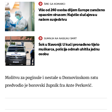
ŠIRE GA KOMARCI
Više od 240 osoba diljem Europe zaraženo
opasnim virusom: Najviše slučajeva u
našem susjedstvu
SUMNJA NA NASILNU SMRT
Šok u Slavoniji: U kući pronađeno tijelo
muškarca, policija odmah uhitila jednu
osobu
Molitvu za poginule i nestale u Domovinskom ratu
predvodio je borovski župnik fra Ante Perković.