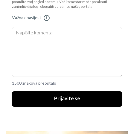
ponudite svoj pogled na temu. Vaš komentar može potaknuti
zanimljiv dijalog i obogatiti zajednicu našeg portala.
Važna obavijest
!
1500 znakova preostalo
Prijavite se