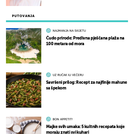
PUTOVANJA
NAJMANJA NA SVIJETU
Čudo prirode: Predivna pješčana plaža na
100 metara od mora
UZ RUČAK ILI VEČERU
Savršeni prilog: Recept za najfinije mahune
sa špekom
BON APPETIT!
Majke svih umaka: 5 kultnih recepata koje
moraju znati svi kuhari