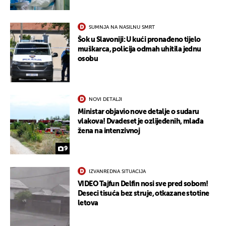
SUMNJA NA NASILNU SMRT
Šok u Slavoniji: U kući pronađeno tijelo
muškarca, policija odmah uhitila jednu
osobu
NOVI DETALJI
Ministar objavio nove detalje o sudaru
vlakova! Dvadeset je ozlijeđenih, mlađa
žena na intenzivnoj
9
IZVANREDNA SITUACIJA
VIDEO Tajfun Delfin nosi sve pred sobom!
Deseci tisuća bez struje, otkazane stotine
letova