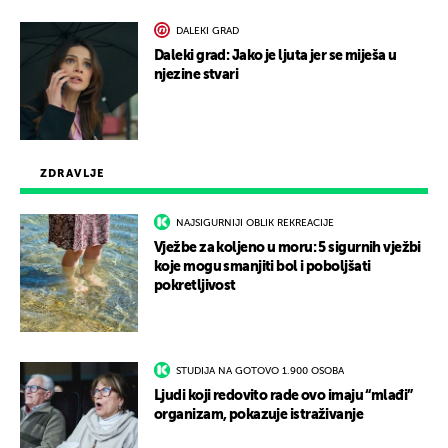
DALEKI GRAD
Daleki grad: Jako je ljuta jer se miješa u
njezine stvari
ZDRAVLJE
NAJSIGURNIJI OBLIK REKREACIJE
Vježbe za koljeno u moru: 5 sigurnih vježbi
koje mogu smanjiti bol i poboljšati
pokretljivost
STUDIJA NA GOTOVO 1.900 OSOBA
Ljudi koji redovito rade ovo imaju “mlađi”
organizam, pokazuje istraživanje