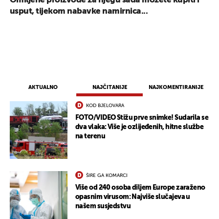
Omiljene proizvode za njegu sada možete kupiti i
usput, tijekom nabavke namirnica...
AKTUALNO
NAJČITANIJE
NAJKOMENTIRANIJE
KOD BJELOVARA
FOTO/VIDEO Stižu prve snimke! Sudarila se
dva vlaka: Više je ozlijeđenih, hitne službe
na terenu
ŠIRE GA KOMARCI
Više od 240 osoba diljem Europe zaraženo
opasnim virusom: Najviše slučajeva u
našem susjedstvu