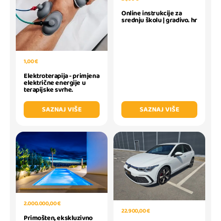
Online instrukcije za
srednju školu | gradivo. hr
1,00 €
Elektroterapija - primjena
električne energije u
terapijske svrhe.
SAZNAJ VIŠE
SAZNAJ VIŠE
2.000.000,00 €
22.900,00 €
Primošten, ekskluzivno